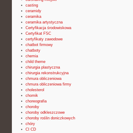
casting
ceramidy
ceramika
ceramika artystyczna
Certyfikacja środowiskowa
Certyfikat FSC
certyfikaty zawodowe
chatbot firmowy
chatboty
chemia
child theme
chirurgia plastyczna
chirurgia rekonstrukcyjna
chmura obliczeniowa
chmura obliczeniowa firmy
cholesterol
chomik
choreografia
choroby
choroby odkleszczowe
choroby roślin doniczkowych
chóry
CI CD