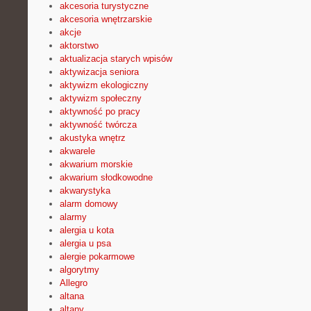
akcesoria turystyczne
akcesoria wnętrzarskie
akcje
aktorstwo
aktualizacja starych wpisów
aktywizacja seniora
aktywizm ekologiczny
aktywizm społeczny
aktywność po pracy
aktywność twórcza
akustyka wnętrz
akwarele
akwarium morskie
akwarium słodkowodne
akwarystyka
alarm domowy
alarmy
alergia u kota
alergia u psa
alergie pokarmowe
algorytmy
Allegro
altana
altany