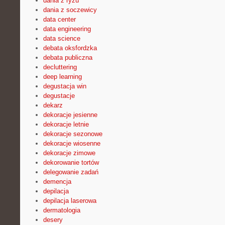
dania z ryżu
dania z soczewicy
data center
data engineering
data science
debata oksfordzka
debata publiczna
decluttering
deep learning
degustacja win
degustacje
dekarz
dekoracje jesienne
dekoracje letnie
dekoracje sezonowe
dekoracje wiosenne
dekoracje zimowe
dekorowanie tortów
delegowanie zadań
demencja
depilacja
depilacja laserowa
dermatologia
desery