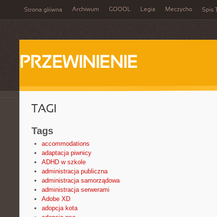
Archiwum
GOOOL
Legia
Meczycho
Strona główna
Spis 
PRZEWINIENIE
TAGI
Tags
accommodations
adaptacja piwnicy
ADHD w szkole
administracja publiczna
administracja samorządowa
administracja serwerami
Adobe XD
adopcja kota