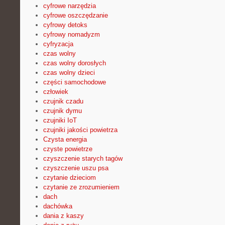
cyfrowe narzędzia
cyfrowe oszczędzanie
cyfrowy detoks
cyfrowy nomadyzm
cyfryzacja
czas wolny
czas wolny dorosłych
czas wolny dzieci
części samochodowe
człowiek
czujnik czadu
czujnik dymu
czujniki IoT
czujniki jakości powietrza
Czysta energia
czyste powietrze
czyszczenie starych tagów
czyszczenie uszu psa
czytanie dzieciom
czytanie ze zrozumieniem
dach
dachówka
dania z kaszy