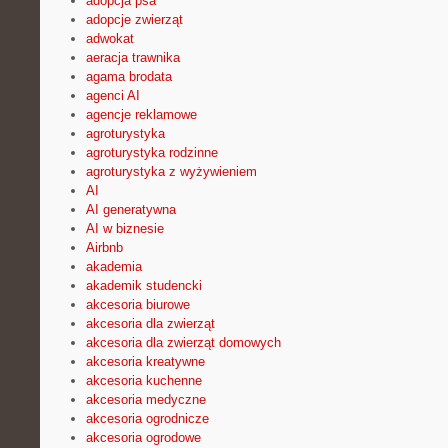
adopcja psa
adopcje zwierząt
adwokat
aeracja trawnika
agama brodata
agenci AI
agencje reklamowe
agroturystyka
agroturystyka rodzinne
agroturystyka z wyżywieniem
AI
AI generatywna
AI w biznesie
Airbnb
akademia
akademik studencki
akcesoria biurowe
akcesoria dla zwierząt
akcesoria dla zwierząt domowych
akcesoria kreatywne
akcesoria kuchenne
akcesoria medyczne
akcesoria ogrodnicze
akcesoria ogrodowe