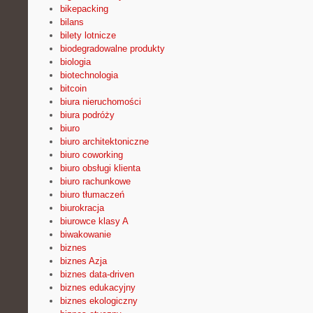
bikepacking
bilans
bilety lotnicze
biodegradowalne produkty
biologia
biotechnologia
bitcoin
biura nieruchomości
biura podróży
biuro
biuro architektoniczne
biuro coworking
biuro obsługi klienta
biuro rachunkowe
biuro tłumaczeń
biurokracja
biurowce klasy A
biwakowanie
biznes
biznes Azja
biznes data-driven
biznes edukacyjny
biznes ekologiczny