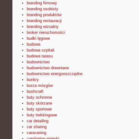
branding firmowy
branding osobisty
branding produktów
branding restauracji
branding wizualny
broker nieruchomości
budki lęgowe
budowa
budowa szpitali
budowa tarasu
budownictwo
budownictwo drewniane
budownictwo energooszczędne
bunkry
burza mózgów
bushcraft
buty ochronne
buty skórzane
buty sportowe
buty trekkingowe
car detailing
car sharing
caravaning
carsharing miejski