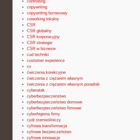
controlling
copywriting
copywriting biznesowy
coworking lokalny
CSR
CSR globalny
CSR korporacyjny
CSR strategie
CSR w biznesie
cud techniki
customer experience
cv
ćwiczenia korekcyjne
ćwiczenia z ciężarem własnym
ćwiczenia z ciężarem własnym poradnik
cyberatak
cyberbezpieczenstwo
cyberbezpieczeństwo domowe
cyberbezpieczeństwo firmowe
cyberhigiena firmy
cydr rzemieślniczy
cyfrowa transformacja
cyfrowe bezpieczeństwo
cyfrowe innowacje