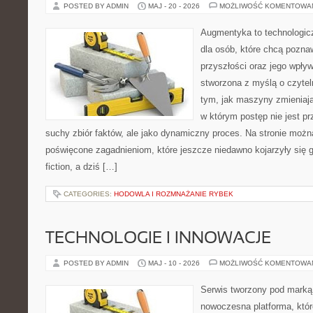
POSTED BY ADMIN
MAJ - 20 - 2026
MOŻLIWOŚĆ KOMENTOWA
Augmentyka to technologicz
dla osób, które chcą pozna
przyszłości oraz jego wpływ
stworzona z myślą o czyteln
tym, jak maszyny zmieniają
w którym postęp nie jest pr
suchy zbiór faktów, ale jako dynamiczny proces. Na stronie możn
poświęcone zagadnieniom, które jeszcze niedawno kojarzyły się gł
fiction, a dziś […]
CATEGORIES:
HODOWLA I ROZMNAŻANIE RYBEK
TECHNOLOGIE I INNOWACJE
POSTED BY ADMIN
MAJ - 10 - 2026
MOŻLIWOŚĆ KOMENTOWA
Serwis tworzony pod marką
nowoczesna platforma, któr