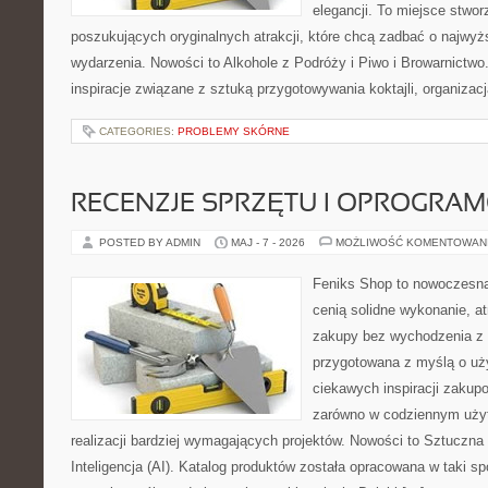
elegancji. To miejsce stwor
poszukujących oryginalnych atrakcji, które chcą zadbać o najw
wydarzenia. Nowości to Alkohole z Podróży i Piwo i Browarnictwo
inspiracje związane z sztuką przygotowywania koktajli, organizac
CATEGORIES:
PROBLEMY SKÓRNE
RECENZJE SPRZĘTU I OPROGRA
POSTED BY ADMIN
MAJ - 7 - 2026
MOŻLIWOŚĆ KOMENTOWAN
Feniks Shop to nowoczesna 
cenią solidne wykonanie, a
zakupy bez wychodzenia z 
przygotowana z myślą o uż
ciekawych inspiracji zakup
zarówno w codziennym użyt
realizacji bardziej wymagających projektów. Nowości to Sztuczna I
Inteligencja (AI). Katalog produktów została opracowana w taki 