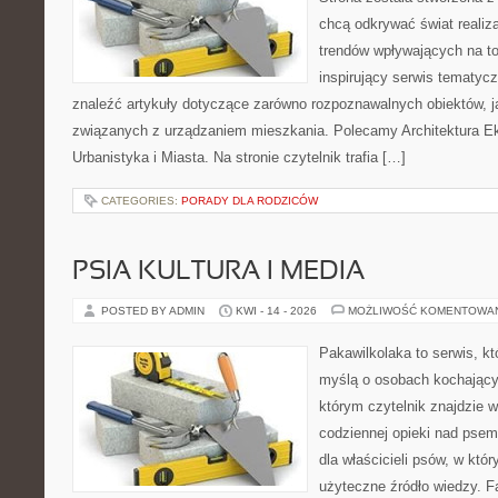
chcą odkrywać świat realizac
trendów wpływających na to
inspirujący serwis tematyc
znaleźć artykuły dotyczące zarówno rozpoznawalnych obiektów, 
związanych z urządzaniem mieszkania. Polecamy Architektura E
Urbanistyka i Miasta. Na stronie czytelnik trafia […]
CATEGORIES:
PORADY DLA RODZICÓW
PSIA KULTURA I MEDIA
POSTED BY ADMIN
KWI - 14 - 2026
MOŻLIWOŚĆ KOMENTOWA
Pakawilkolaka to serwis, kt
myślą o osobach kochający
którym czytelnik znajdzie 
codziennej opieki nad psem
dla właścicieli psów, w któ
użyteczne źródło wiedzy. Fa