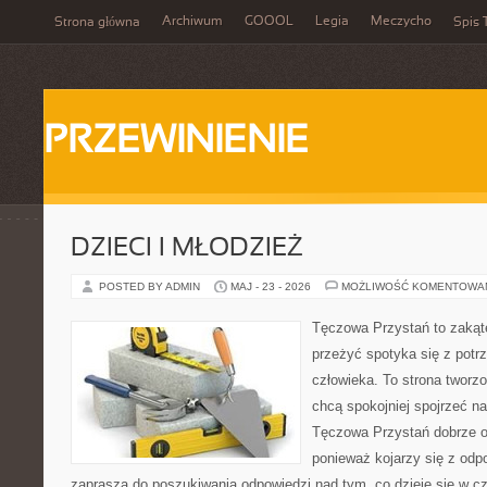
Archiwum
GOOOL
Legia
Meczycho
Strona główna
Spis 
PRZEWINIENIE
DZIECI I MŁODZIEŻ
POSTED BY ADMIN
MAJ - 23 - 2026
MOŻLIWOŚĆ KOMENTOWA
Tęczowa Przystań to zakąte
przeżyć spotyka się z pot
człowieka. To strona tworz
chcą spokojniej spojrzeć n
Tęczowa Przystań dobrze od
ponieważ kojarzy się z odp
zaprasza do poszukiwania odpowiedzi nad tym, co dzieje się w c