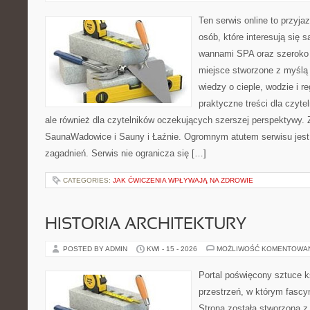
Ten serwis online to przyja
osób, które interesują się 
wannami SPA oraz szeroko 
miejsce stworzone z myślą
wiedzy o cieple, wodzie i r
praktyczne treści dla czyt
ale również dla czytelników oczekujących szerszej perspektywy.
SaunaWadowice i Sauny i Łaźnie. Ogromnym atutem serwisu jest
zagadnień. Serwis nie ogranicza się […]
CATEGORIES:
JAK ĆWICZENIA WPŁYWAJĄ NA ZDROWIE
HISTORIA ARCHITEKTURY
POSTED BY ADMIN
KWI - 15 - 2026
MOŻLIWOŚĆ KOMENTOWA
Portal poświęcony sztuce k
przestrzeń, w którym fascy
Strona została stworzona z