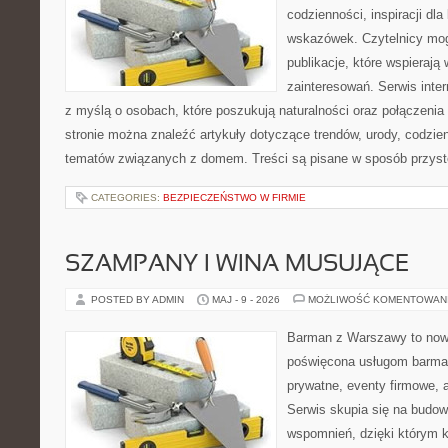
codzienności, inspiracji dl
wskazówek. Czytelnicy mog
publikacje, które wspierają
zainteresowań. Serwis inte
z myślą o osobach, które poszukują naturalności oraz połączenia 
stronie można znaleźć artykuły dotyczące trendów, urody, codzi
tematów związanych z domem. Treści są pisane w sposób przystę
CATEGORIES:
BEZPIECZEŃSTWO W FIRMIE
SZAMPANY I WINA MUSUJĄCE
POSTED BY ADMIN
MAJ - 9 - 2026
MOŻLIWOŚĆ KOMENTOWAN
Barman z Warszawy to nowo
poświęcona usługom barma
prywatne, eventy firmowe, a
Serwis skupia się na budo
wspomnień, dzięki którym 