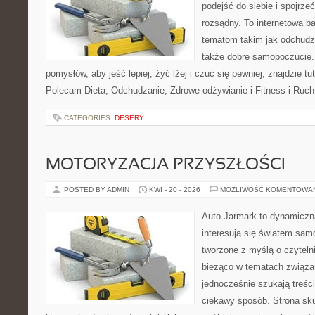
podejść do siebie i spojrz
rozsądny. To internetowa 
tematom takim jak odchudza
także dobre samopoczucie.
pomysłów, aby jeść lepiej, żyć lżej i czuć się pewniej, znajdzie tu
Polecam Dieta, Odchudzanie, Zdrowe odżywianie i Fitness i Ruch
CATEGORIES:
DESERY
MOTORYZACJA PRZYSZŁOŚCI
POSTED BY ADMIN
KWI - 20 - 2026
MOŻLIWOŚĆ KOMENTOWA
Auto Jarmark to dynamiczna
interesują się światem sa
tworzone z myślą o czyteln
bieżąco w tematach związa
jednocześnie szukają treśc
ciekawy sposób. Strona sku