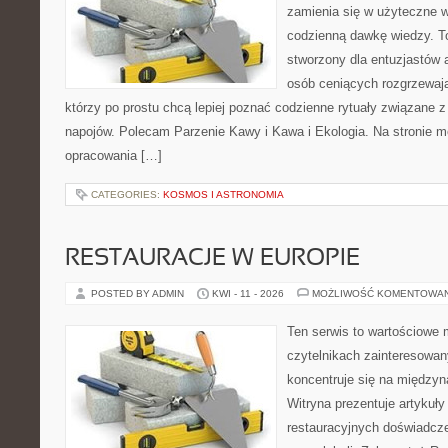
zamienia się w użyteczne w
codzienną dawkę wiedzy. To
stworzony dla entuzjastów
osób ceniących rozgrzewają
którzy po prostu chcą lepiej poznać codzienne rytuały związane
napojów. Polecam Parzenie Kawy i Kawa i Ekologia. Na stronie 
opracowania […]
CATEGORIES:
KOSMOS I ASTRONOMIA
RESTAURACJE W EUROPIE
POSTED BY ADMIN
KWI - 11 - 2026
MOŻLIWOŚĆ KOMENTOWA
Ten serwis to wartościowe 
czytelnikach zainteresowany
koncentruje się na międzyna
Witryna prezentuje artykuły
restauracyjnych doświadcze