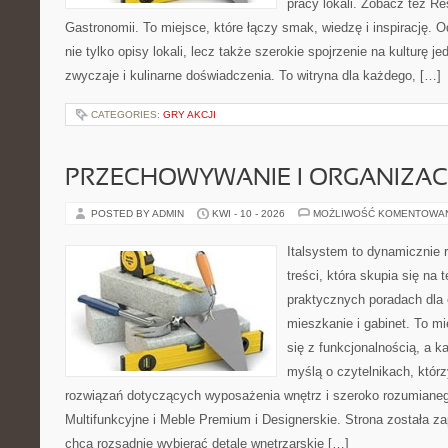
pracy lokali. Zobacz też Res
Gastronomii. To miejsce, które łączy smak, wiedzę i inspirację. O
nie tylko opisy lokali, lecz także szerokie spojrzenie na kulturę je
zwyczaje i kulinarne doświadczenia. To witryna dla każdego, […]
CATEGORIES:
GRY AKCJI
PRZECHOWYWANIE I ORGANIZAC
POSTED BY ADMIN
KWI - 10 - 2026
MOŻLIWOŚĆ KOMENTOWA
Italsystem to dynamicznie r
treści, która skupia się na
praktycznych poradach dla
mieszkanie i gabinet. To mi
się z funkcjonalnością, a k
myślą o czytelnikach, któr
rozwiązań dotyczących wyposażenia wnętrz i szeroko rozumiane
Multifunkcyjne i Meble Premium i Designerskie. Strona została za
chcą rozsądnie wybierać detale wnętrzarskie […]