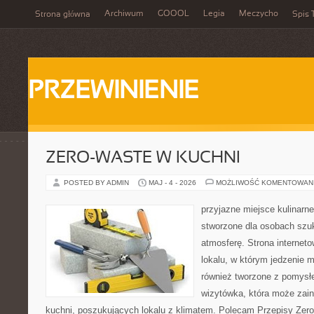
Archiwum
GOOOL
Legia
Meczycho
Strona główna
Spis 
PRZEWINIENIE
ZERO-WASTE W KUCHNI
POSTED BY ADMIN
MAJ - 4 - 2026
MOŻLIWOŚĆ KOMENTOWAN
przyjazne miejsce kulinarne
stworzone dla osobach szu
atmosferę. Strona internet
lokalu, w którym jedzenie m
również tworzone z pomysł
wizytówka, która może zain
kuchni, poszukujących lokalu z klimatem. Polecam Przepisy Zero