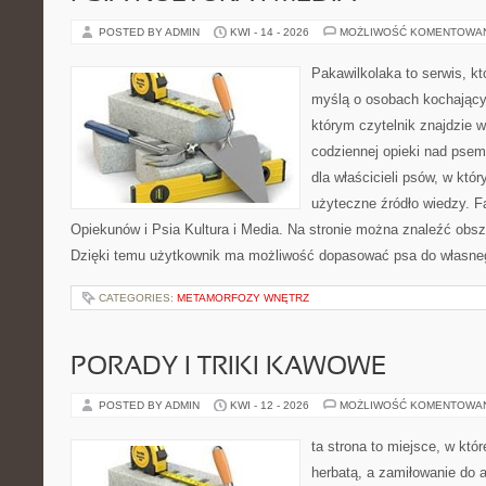
POSTED BY ADMIN
KWI - 14 - 2026
MOŻLIWOŚĆ KOMENTOWA
Pakawilkolaka to serwis, kt
myślą o osobach kochający
którym czytelnik znajdzie 
codziennej opieki nad psem
dla właścicieli psów, w któ
użyteczne źródło wiedzy. Fa
Opiekunów i Psia Kultura i Media. Na stronie można znaleźć obsze
Dzięki temu użytkownik ma możliwość dopasować psa do własne
CATEGORIES:
METAMORFOZY WNĘTRZ
PORADY I TRIKI KAWOWE
POSTED BY ADMIN
KWI - 12 - 2026
MOŻLIWOŚĆ KOMENTOWA
ta strona to miejsce, w któ
herbatą, a zamiłowanie do