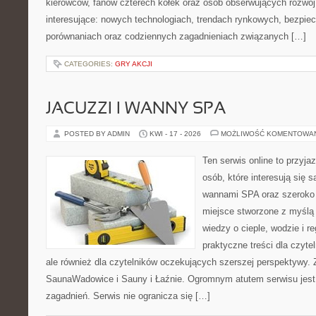
kierowców, fanów czterech kółek oraz osób obserwujących rozwój
interesujące: nowych technologiach, trendach rynkowych, bezpiecz
porównaniach oraz codziennych zagadnieniach związanych […]
CATEGORIES:
GRY AKCJI
JACUZZI I WANNY SPA
POSTED BY ADMIN
KWI - 17 - 2026
MOŻLIWOŚĆ KOMENTOWA
Ten serwis online to przyja
osób, które interesują się 
wannami SPA oraz szeroko 
miejsce stworzone z myślą
wiedzy o cieple, wodzie i r
praktyczne treści dla czyt
ale również dla czytelników oczekujących szerszej perspektywy.
SaunaWadowice i Sauny i Łaźnie. Ogromnym atutem serwisu jest
zagadnień. Serwis nie ogranicza się […]