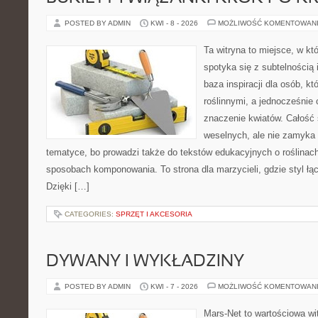
POSTED BY ADMIN
KWI - 8 - 2026
MOŻLIWOŚĆ KOMENTOWAN
Ta witryna to miejsce, w k
spotyka się z subtelnością
baza inspiracji dla osób, kt
roślinnymi, a jednocześnie 
znaczenie kwiatów. Całość 
weselnych, ale nie zamyka 
tematyce, bo prowadzi także do tekstów edukacyjnych o roślinach
sposobach komponowania. To strona dla marzycieli, gdzie styl łą
Dzięki […]
CATEGORIES:
SPRZĘT I AKCESORIA
DYWANY I WYKŁADZINY
POSTED BY ADMIN
KWI - 7 - 2026
MOŻLIWOŚĆ KOMENTOWAN
Mars-Net to wartościowa wit