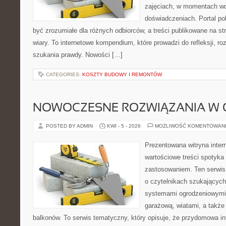
zajęciach, w momentach wd
doświadczeniach. Portal po
być zrozumiałe dla różnych odbiorców, a treści publikowane na st
wiary. To internetowe kompendium, które prowadzi do refleksji, 
szukania prawdy. Nowości […]
CATEGORIES:
KOSZTY BUDOWY I REMONTÓW
NOWOCZESNE ROZWIĄZANIA W 
POSTED BY ADMIN
KWI - 5 - 2026
MOŻLIWOŚĆ KOMENTOWAN
Prezentowana witryna inter
wartościowe treści spotyka
zastosowaniem. Ten serwis
o czytelnikach szukającyc
systemami ogrodzeniowymi
garażową, wiatami, a także
balkonów. To serwis tematyczny, który opisuje, że przydomowa in