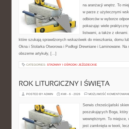
na aranżacji wnętrz. To mi
w parze z użytecznymi wsk
odbiorców w wyborze odpow
pokazując wiele praktyczn
listwami, a także z oknami.
które szukają sprawdzonych wskazówek do mieszkania, domu lub 
Okna i Stolarka Otworowa i Podłogi Drewniane i Laminowane. Na 
obszerne artykuły, […]
CATEGORIES:
STADNINY I OŚRODKI JEŹDZIECKIE
ROK LITURGICZNY I ŚWIĘTA
POSTED BY ADMIN
KWI - 6 - 2026
MOŻLIWOŚĆ KOMENTOWAN
Serwis chrześcijański skie
poszukujących Boga, który
wewnętrznym. To miejsce, w 
jest zamknięta w teorii, lec