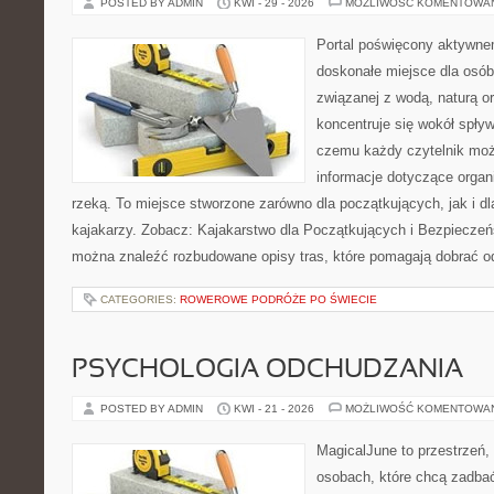
POSTED BY ADMIN
KWI - 29 - 2026
MOŻLIWOŚĆ KOMENTOWA
Portal poświęcony aktywn
doskonałe miejsce dla osób
związanej z wodą, naturą o
koncentruje się wokół spły
czemu każdy czytelnik moż
informacje dotyczące organ
rzeką. To miejsce stworzone zarówno dla początkujących, jak i 
kajakarzy. Zobacz: Kajakarstwo dla Początkujących i Bezpieczeń
można znaleźć rozbudowane opisy tras, które pomagają dobrać o
CATEGORIES:
ROWEROWE PODRÓŻE PO ŚWIECIE
PSYCHOLOGIA ODCHUDZANIA
POSTED BY ADMIN
KWI - 21 - 2026
MOŻLIWOŚĆ KOMENTOWA
MagicalJune to przestrzeń,
osobach, które chcą zadba