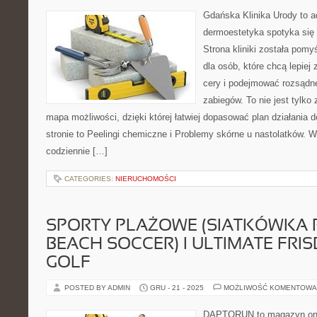
Gdańska Klinika Urody to a
dermoestetyka spotyka się z
Strona kliniki została pom
dla osób, które chcą lepiej
cery i podejmować rozsądn
zabiegów. To nie jest tylko 
mapa możliwości, dzięki której łatwiej dopasować plan działania
stronie to Peelingi chemiczne i Problemy skórne u nastolatków. 
codziennie […]
CATEGORIES:
NIERUCHOMOŚCI
SPORTY PLAŻOWE (SIATKÓWKA
BEACH SOCCER) I ULTIMATE FRISB
GOLF
POSTED BY ADMIN
GRU - 21 - 2025
MOŻLIWOŚĆ KOMENTOWA
DAPTORUN to magazyn onli