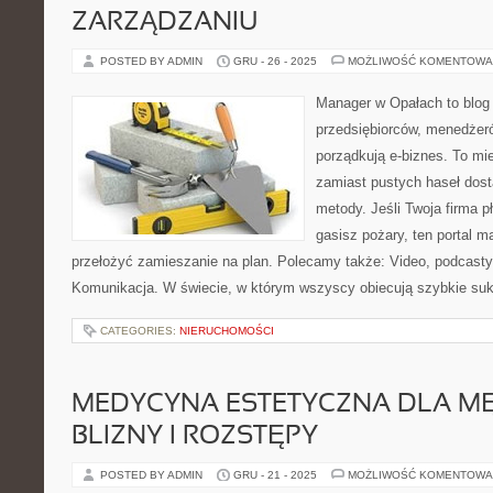
ZARZĄDZANIU
POSTED BY ADMIN
GRU - 26 - 2025
MOŻLIWOŚĆ KOMENTOWA
Manager w Opałach to blog
przedsiębiorców, menedżeró
porządkują e-biznes. To mie
zamiast pustych haseł dost
metody. Jeśli Twoja firma pł
gasisz pożary, ten portal 
przełożyć zamieszanie na plan. Polecamy także: Video, podcasty 
Komunikacja. W świecie, w którym wszyscy obiecują szybkie su
CATEGORIES:
NIERUCHOMOŚCI
MEDYCYNA ESTETYCZNA DLA MĘ
BLIZNY I ROZSTĘPY
POSTED BY ADMIN
GRU - 21 - 2025
MOŻLIWOŚĆ KOMENTOWA