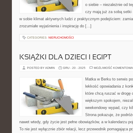
o siebie – niezależnie od t
czy mają już za sobą setki 
w sobie klimat aktywnych ludzi z praktycznym podejściem: zamia
zrozumiałe wyjaśnienia i inspirację do […]
CATEGORIES:
NIERUCHOMOŚCI
KSIĄŻKI DLA DZIECI I EGIPT
POSTED BY ADMIN
GRU - 20 - 2025
MOŻLIWOŚĆ KOMENTOWA
Matka w Berku to serwis po
lekkość opowiadania z konk
które chcą ruszać w drogę c
większym spokojem, niezale
weekendowy wypad, czy ki
Strona pokazuje, że podró
nawet wtedy, gdy życie jest pełne obowiązków, a w kalendarzu po
To nie jest wyłącznie zbiór relacji, lecz przewodnik pomagająca p