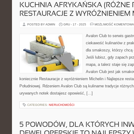
KUCHNIA AFRYKAŃSKA (RÓŻNE R
RESTAURACJE Z WYRÓŻNIENIEM 
POSTED BY ADMIN
GRU - 17 - 2025
MOŻLIWOŚĆ KOMENTOWA
Avalon Club to serwis gast
ciekawość kulinariów z pra
dla smakoszy, którzy chcą 
Jeśli lubisz, gdy zapach pr
mapa, a talerz staje się za
Avalon Club jest jak smako
koniecznie Restauracje z wyróżnieniem Michelin i Najlepsze rest
Południowej. Rdzeniem Avalon Club są kulinarne tradycje różnych 
urywanych notek dostajesz opowieść, […]
CATEGORIES:
NIERUCHOMOŚCI
5 POWODÓW, DLA KTÓRYCH INW
DEWELOPERSKIE TO NAJLEPSZY