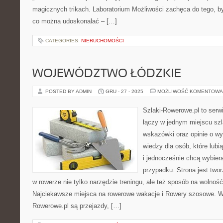
magicznych trikach. Laboratorium Możliwości zachęca do tego, by
co można udoskonalać – […]
CATEGORIES:
NIERUCHOMOŚCI
WOJEWÓDZTWO ŁÓDZKIE
POSTED BY ADMIN
GRU - 27 - 2025
MOŻLIWOŚĆ KOMENTOWA
Szlaki-Rowerowe.pl to serwi
łączy w jednym miejscu szl
wskazówki oraz opinie o w
wiedzy dla osób, które lub
i jednocześnie chcą wybiera
przypadku. Strona jest twor
w rowerze nie tylko narzędzie treningu, ale też sposób na wolnoś
Najciekawsze miejsca na rowerowe wakacje i Rowery szosowe. W
Rowerowe.pl są przejazdy, […]