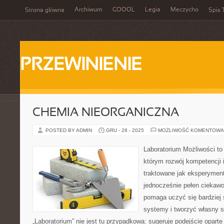
Archiwum
GOOOL
Legia
Meczycho
Strona główna
Spis 
PRZEWINIENIE
CHEMIA NIEORGANICZNA
POSTED BY ADMIN
GRU - 28 - 2025
MOŻLIWOŚĆ KOMENTOWA
Laboratorium Możliwości to 
którym rozwój kompetencji 
traktowane jak eksperyment
jednocześnie pełen ciekawoś
pomaga uczyć się bardziej
systemy i tworzyć własny s
„Laboratorium” nie jest tu przypadkowa: sugeruje podejście oparte