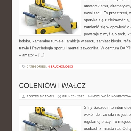
amatorskiemu, alternatywn
rywalizacji. To przestrzeń,
spotyka się z ciekawością, a
zamienić się w opowieść o 
powstaje z myślą o tych, kt
boiska, kameralne turnieje i ambicję w sercu, zamiast błysku ref
trawie i Psychologia sportu i mental zawodnika. W centrum DAP
– amator – […]
CATEGORIES:
NIERUCHOMOŚCI
GOLENIÓW I WAŁCZ
POSTED BY ADMIN
GRU - 20 - 2025
MOŻLIWOŚĆ KOMENTOWA
Silny Szczecin to internet
wokół idei, że siła nie jest
regularnej pracy. To miejsc
osobach z miasta nad Odrą 