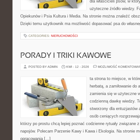
dla właścicieli psów, w któ
użyteczne źródło wiedzy. Fa
Opiekunów i Psia Kultura i Media. Na stronie można znaleźć obsze
Dzięki temu użytkownik ma możliwość dopasować psa do własne
CATEGORIES:
NIERUCHOMOŚCI
PORADY I TRIKI KAWOWE
POSTED BY ADMIN
KWI - 12 - 2026
MOŻLIWOŚĆ KOMENTOWA
ta strona to miejsce, w któ
herbatą, a zamiłowanie do
zamienia się w użyteczne w
codzienną dawkę wiedzy. To
stworzony dla entuzjastów
osób ceniących rozgrzewają
którzy po prostu chcą lepiej poznać codzienne rytuały związane
napojów. Polecam Parzenie Kawy i Kawa i Ekologia. Na stronie 
opracowania […]