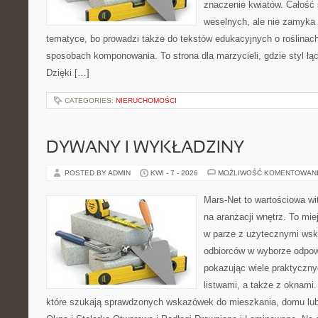
znaczenie kwiatów. Całość 
weselnych, ale nie zamyka 
tematyce, bo prowadzi także do tekstów edukacyjnych o roślinach
sposobach komponowania. To strona dla marzycieli, gdzie styl łą
Dzięki […]
CATEGORIES:
NIERUCHOMOŚCI
DYWANY I WYKŁADZINY
POSTED BY ADMIN
KWI - 7 - 2026
MOŻLIWOŚĆ KOMENTOWAN
Mars-Net to wartościowa wit
na aranżacji wnętrz. To mi
w parze z użytecznymi wsk
odbiorców w wyborze odpow
pokazując wiele praktyczn
listwami, a także z oknami.
które szukają sprawdzonych wskazówek do mieszkania, domu lub 