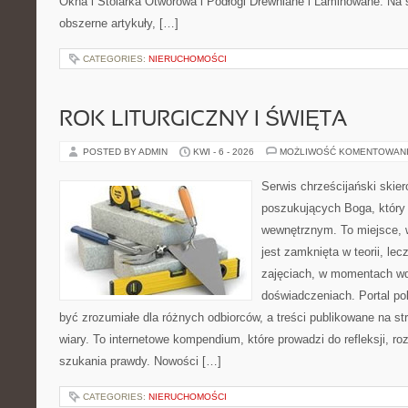
Okna i Stolarka Otworowa i Podłogi Drewniane i Laminowane. Na 
obszerne artykuły, […]
CATEGORIES:
NIERUCHOMOŚCI
ROK LITURGICZNY I ŚWIĘTA
POSTED BY ADMIN
KWI - 6 - 2026
MOŻLIWOŚĆ KOMENTOWAN
Serwis chrześcijański skie
poszukujących Boga, który
wewnętrznym. To miejsce, w 
jest zamknięta w teorii, lec
zajęciach, w momentach wd
doświadczeniach. Portal po
być zrozumiałe dla różnych odbiorców, a treści publikowane na st
wiary. To internetowe kompendium, które prowadzi do refleksji, 
szukania prawdy. Nowości […]
CATEGORIES:
NIERUCHOMOŚCI