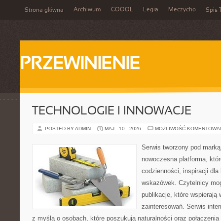
Archiwum
GOOOL
Legia
Meczycho
Strona główna
Spis 
PRZEWINIENIE
TECHNOLOGIE I INNOWACJE
POSTED BY ADMIN
MAJ - 10 - 2026
MOŻLIWOŚĆ KOMENTOWA
Serwis tworzony pod marką
nowoczesna platforma, któr
codzienności, inspiracji dl
wskazówek. Czytelnicy mog
publikacje, które wspierają
zainteresowań. Serwis inte
z myślą o osobach, które poszukują naturalności oraz połączenia 