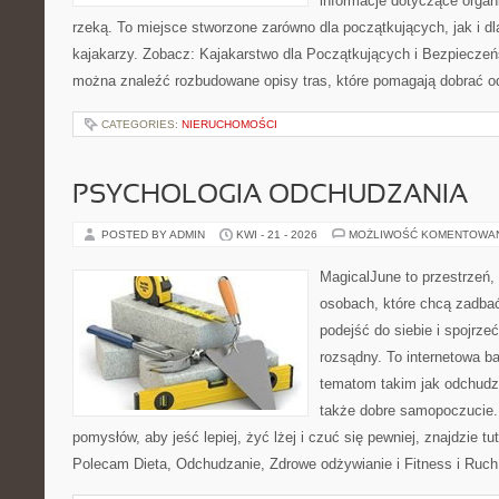
informacje dotyczące organ
rzeką. To miejsce stworzone zarówno dla początkujących, jak i 
kajakarzy. Zobacz: Kajakarstwo dla Początkujących i Bezpieczeń
można znaleźć rozbudowane opisy tras, które pomagają dobrać o
CATEGORIES:
NIERUCHOMOŚCI
PSYCHOLOGIA ODCHUDZANIA
POSTED BY ADMIN
KWI - 21 - 2026
MOŻLIWOŚĆ KOMENTOWA
MagicalJune to przestrzeń,
osobach, które chcą zadba
podejść do siebie i spojrz
rozsądny. To internetowa 
tematom takim jak odchudza
także dobre samopoczucie.
pomysłów, aby jeść lepiej, żyć lżej i czuć się pewniej, znajdzie tu
Polecam Dieta, Odchudzanie, Zdrowe odżywianie i Fitness i Ruch