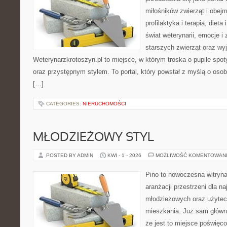
miłośników zwierząt i obejm
profilaktyka i terapia, diet
świat weterynarii, emocje i
starszych zwierząt oraz wy
Weterynarzkrotoszyn.pl to miejsce, w którym troska o pupile spo
oraz przystępnym stylem. To portal, który powstał z myślą o osob
[…]
CATEGORIES:
NIERUCHOMOŚCI
MŁODZIEŻOWY STYL
POSTED BY ADMIN
KWI - 1 - 2026
MOŻLIWOŚĆ KOMENTOWAN
Pino to nowoczesna witryna,
aranżacji przestrzeni dla 
młodzieżowych oraz użytec
mieszkania. Już sam główn
że jest to miejsce poświę