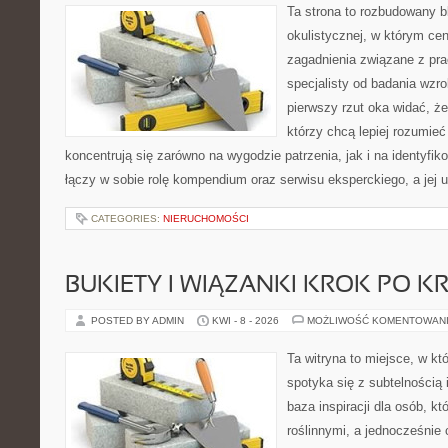
Ta strona to rozbudowany 
okulistycznej, w którym cen
zagadnienia związane z prac
specjalisty od badania wzr
pierwszy rzut oka widać, że 
którzy chcą lepiej rozumieć
koncentrują się zarówno na wygodzie patrzenia, jak i na identyfik
łączy w sobie rolę kompendium oraz serwisu eksperckiego, a jej u
CATEGORIES:
NIERUCHOMOŚCI
BUKIETY I WIĄZANKI KROK PO K
POSTED BY ADMIN
KWI - 8 - 2026
MOŻLIWOŚĆ KOMENTOWAN
Ta witryna to miejsce, w k
spotyka się z subtelnością
baza inspiracji dla osób, kt
roślinnymi, a jednocześnie 