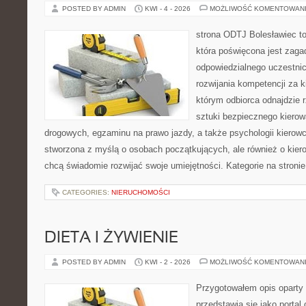
POSTED BY ADMIN
KWI - 4 - 2026
MOŻLIWOŚĆ KOMENTOWAN
strona ODTJ Bolesławiec t
która poświęcona jest zaga
odpowiedzialnego uczestni
rozwijania kompetencji za k
którym odbiorca odnajdzie r
sztuki bezpiecznego kiero
drogowych, egzaminu na prawo jazdy, a także psychologii kierowc
stworzona z myślą o osobach początkujących, ale również o kier
chcą świadomie rozwijać swoje umiejętności. Kategorie na stroni
CATEGORIES:
NIERUCHOMOŚCI
DIETA I ŻYWIENIE
POSTED BY ADMIN
KWI - 2 - 2026
MOŻLIWOŚĆ KOMENTOWAN
Przygotowałem opis oparty 
przedstawia się jako portal 