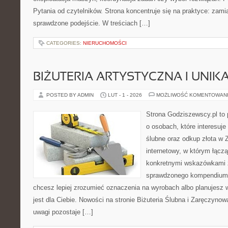
Pytania od czytelników. Strona koncentruje się na praktyce: zami
sprawdzone podejście. W treściach […]
CATEGORIES:
NIERUCHOMOŚCI
BIŻUTERIA ARTYSTYCZNA I UNI
POSTED BY ADMIN
LUT - 1 - 2026
MOŻLIWOŚĆ KOMENTOWAN
Strona Godziszewscy.pl to 
o osobach, które interesuje
ślubne oraz odkup złota w 
internetowy, w którym łącz
konkretnymi wskazówkami 
sprawdzonego kompendium p
chcesz lepiej zrozumieć oznaczenia na wyrobach albo planujesz 
jest dla Ciebie. Nowości na stronie Biżuteria Ślubna i Zaręczynow
uwagi pozostaje […]