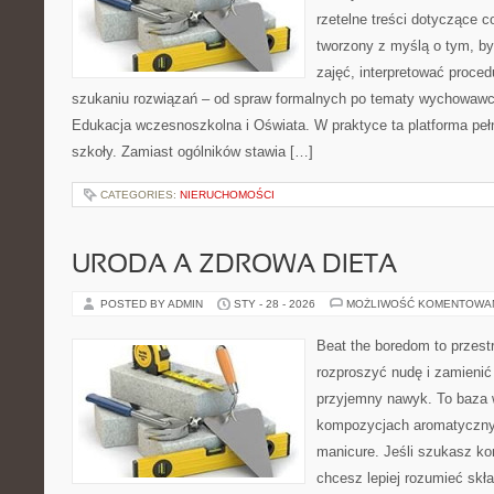
rzetelne treści dotyczące c
tworzony z myślą o tym, b
zajęć, interpretować proce
szukaniu rozwiązań – od spraw formalnych po tematy wychowawcz
Edukacja wczesnoszkolna i Oświata. W praktyce ta platforma peł
szkoły. Zamiast ogólników stawia […]
CATEGORIES:
NIERUCHOMOŚCI
URODA A ZDROWA DIETA
POSTED BY ADMIN
STY - 28 - 2026
MOŻLIWOŚĆ KOMENTOWA
Beat the boredom to przest
rozproszyć nudę i zamienić
przyjemny nawyk. To baza 
kompozycjach aromatyczny
manicure. Jeśli szukasz k
chcesz lepiej rozumieć skła