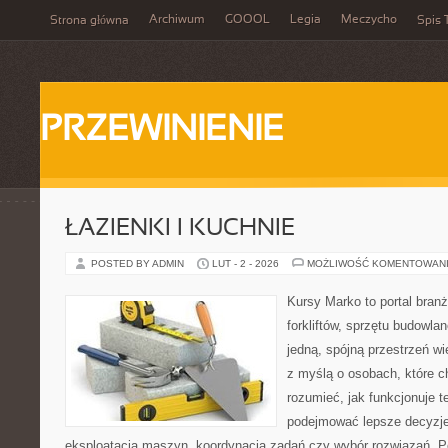
Archiwum
GOOOL
Legia
Meczycho
Strona główna
Spis 
PRZEWINIENIE
ŁAZIENKI I KUCHNIE
POSTED BY ADMIN
LUT - 2 - 2026
MOŻLIWOŚĆ KOMENTOWAN
Kursy Marko to portal branż
forkliftów, sprzętu budowla
jedną, spójną przestrzeń w
z myślą o osobach, które ch
rozumieć, jak funkcjonuje te
podejmować lepsze decyzje
eksploatacja maszyn, koordynacja zadań czy wybór rozwiązań. Po