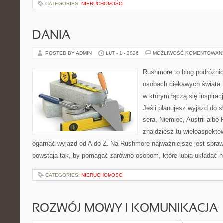
CATEGORIES:
NIERUCHOMOŚCI
DANIA
POSTED BY ADMIN
LUT - 1 - 2026
MOŻLIWOŚĆ KOMENTOWAN
Rushmore to blog podróżnic
osobach ciekawych świata. 
w którym łączą się inspira
Jeśli planujesz wyjazd do sł
sera, Niemiec, Austrii albo 
znajdziesz tu wieloaspektow
ogarnąć wyjazd od A do Z. Na Rushmore najważniejsze jest spraw
powstają tak, by pomagać zarówno osobom, które lubią układać h
CATEGORIES:
NIERUCHOMOŚCI
ROZWÓJ MOWY I KOMUNIKACJA