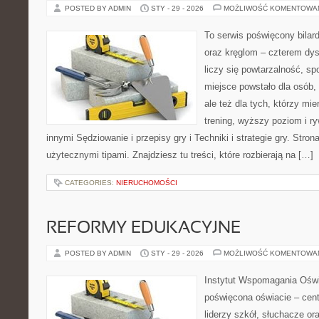
POSTED BY ADMIN
STY - 29 - 2026
MOŻLIWOŚĆ KOMENTOWA
To serwis poświęcony bilar
oraz kręglom – czterem dys
liczy się powtarzalność, sp
miejsce powstało dla osób, 
ale też dla tych, którzy mie
trening, wyższy poziom i r
innymi Sędziowanie i przepisy gry i Techniki i strategie gry. Str
użytecznymi tipami. Znajdziesz tu treści, które rozbierają na […]
CATEGORIES:
NIERUCHOMOŚCI
REFORMY EDUKACYJNE
POSTED BY ADMIN
STY - 29 - 2026
MOŻLIWOŚĆ KOMENTOWA
Instytut Wspomagania Oświ
poświęcona oświacie – cent
liderzy szkół, słuchacze o