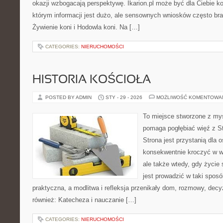
okazji wzbogacają perspektywę. Ikarion.pl może być dla Ciebie 
którym informacji jest dużo, ale sensownych wniosków często bra
Żywienie koni i Hodowla koni. Na […]
CATEGORIES:
NIERUCHOMOŚCI
HISTORIA KOŚCIOŁA
POSTED BY ADMIN
STY - 29 - 2026
MOŻLIWOŚĆ KOMENTOWA
To miejsce stworzone z myś
pomaga pogłębiać więź z S
Strona jest przystanią dla o
konsekwentnie kroczyć w wi
ale także wtedy, gdy życie s
jest prowadzić w taki spos
praktyczna, a modlitwa i refleksja przenikały dom, rozmowy, decyz
również: Katecheza i nauczanie […]
CATEGORIES:
NIERUCHOMOŚCI