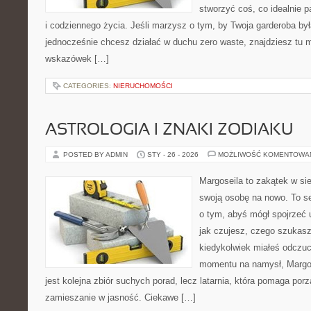
stworzyć coś, co idealnie p
i codziennego życia. Jeśli marzysz o tym, by Twoja garderoba by
jednocześnie chcesz działać w duchu zero waste, znajdziesz tu m
wskazówek […]
CATEGORIES:
NIERUCHOMOŚCI
ASTROLOGIA I ZNAKI ZODIAKU
POSTED BY ADMIN
STY - 26 - 2026
MOŻLIWOŚĆ KOMENTOWA
Margoseila to zakątek w si
swoją osobę na nowo. To se
o tym, abyś mógł spojrzeć 
jak czujesz, czego szukasz 
kiedykolwiek miałeś odczuc
momentu na namysł, Margose
jest kolejna zbiór suchych porad, lecz latarnia, która pomaga po
zamieszanie w jasność. Ciekawe […]