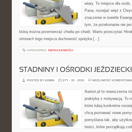
wiary. To miejsce dla osób,
Pana, rozwijać więź z Chr
znaczenie w świetle Ewangel
tym, że przekonanie nie jes
którą można przemierzać chwila po chwili. Warto przeczytać Hin
stronach tego miejsca duchowość spotyka […]
CATEGORIES:
NIERUCHOMOŚCI
STADNINY I OŚRODKI JEŹDZIECK
POSTED BY ADMIN
STY - 30 - 2026
MOŻLIWOŚĆ KOMENTOWA
Ikarion.pl to nowoczesna st
praktykę z motywacją. To m
które lubią konkretne rozwi
chcą poznawać nowe pomysł
pomyślana tak, aby użytkow
treści, które porządkują co