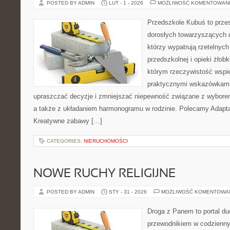
POSTED BY ADMIN
LUT - 1 - 2026
MOŻLIWOŚĆ KOMENTOWAN
Przedszkole Kubuś to prze
dorosłych towarzyszących 
którzy wypatrują rzetelnych
przedszkolnej i opieki żłobk
którym rzeczywistość wspie
praktycznymi wskazówkami.
upraszczać decyzje i zmniejszać niepewność związane z wyborem
a także z układaniem harmonogramu w rodzinie. Polecamy Adaptac
Kreatywne zabawy […]
CATEGORIES:
NIERUCHOMOŚCI
NOWE RUCHY RELIGIJNE
POSTED BY ADMIN
STY - 31 - 2026
MOŻLIWOŚĆ KOMENTOWA
Droga z Panem to portal d
przewodnikiem w codzienny