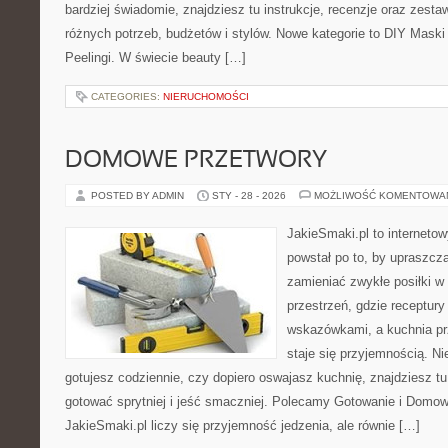
bardziej świadomie, znajdziesz tu instrukcje, recenzje oraz zest
różnych potrzeb, budżetów i stylów. Nowe kategorie to DIY Maski i
Peelingi. W świecie beauty […]
CATEGORIES:
NIERUCHOMOŚCI
DOMOWE PRZETWORY
POSTED BY ADMIN
STY - 28 - 2026
MOŻLIWOŚĆ KOMENTOWA
JakieSmaki.pl to internetow
powstał po to, by upraszcz
zamieniać zwykłe posiłki 
przestrzeń, gdzie receptury
wskazówkami, a kuchnia pr
staje się przyjemnością. Ni
gotujesz codziennie, czy dopiero oswajasz kuchnię, znajdziesz tu
gotować sprytniej i jeść smaczniej. Polecamy Gotowanie i Domo
JakieSmaki.pl liczy się przyjemność jedzenia, ale równie […]