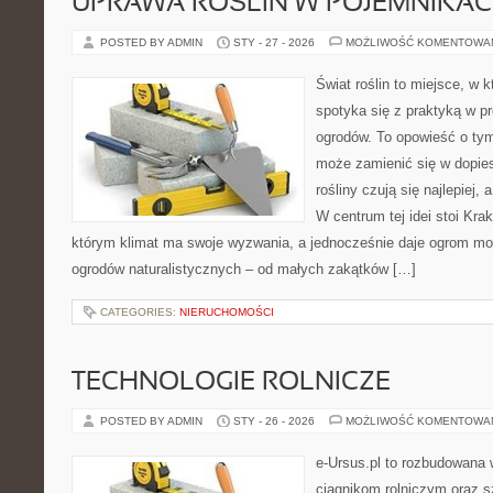
UPRAWA ROŚLIN W POJEMNIKA
POSTED BY ADMIN
STY - 27 - 2026
MOŻLIWOŚĆ KOMENTOWA
Świat roślin to miejsce, w k
spotyka się z praktyką w pr
ogrodów. To opowieść o ty
może zamienić się w dopies
rośliny czują się najlepiej,
W centrum tej idei stoi Krak
którym klimat ma swoje wyzwania, a jednocześnie daje ogrom moż
ogrodów naturalistycznych – od małych zakątków […]
CATEGORIES:
NIERUCHOMOŚCI
TECHNOLOGIE ROLNICZE
POSTED BY ADMIN
STY - 26 - 2026
MOŻLIWOŚĆ KOMENTOWA
e-Ursus.pl to rozbudowana 
ciągnikom rolniczym oraz s