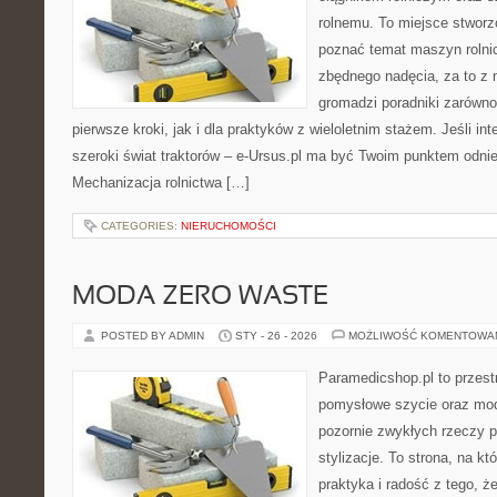
rolnemu. To miejsce stworz
poznać temat maszyn rolni
zbędnego nadęcia, za to z 
gromadzi poradniki zarówno
pierwsze kroki, jak i dla praktyków z wieloletnim stażem. Jeśli int
szeroki świat traktorów – e-Ursus.pl ma być Twoim punktem odni
Mechanizacja rolnictwa […]
CATEGORIES:
NIERUCHOMOŚCI
MODA ZERO WASTE
POSTED BY ADMIN
STY - 26 - 2026
MOŻLIWOŚĆ KOMENTOWA
Paramedicshop.pl to przest
pomysłowe szycie oraz mod
pozornie zwykłych rzeczy p
stylizacje. To strona, na kt
praktyka i radość z tego, 