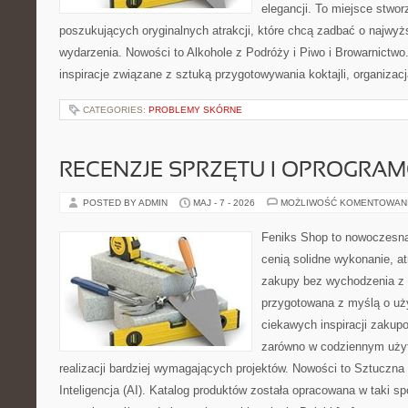
elegancji. To miejsce stwor
poszukujących oryginalnych atrakcji, które chcą zadbać o najw
wydarzenia. Nowości to Alkohole z Podróży i Piwo i Browarnictwo
inspiracje związane z sztuką przygotowywania koktajli, organizac
CATEGORIES:
PROBLEMY SKÓRNE
RECENZJE SPRZĘTU I OPROGRA
POSTED BY ADMIN
MAJ - 7 - 2026
MOŻLIWOŚĆ KOMENTOWAN
Feniks Shop to nowoczesna 
cenią solidne wykonanie, a
zakupy bez wychodzenia z 
przygotowana z myślą o uż
ciekawych inspiracji zakup
zarówno w codziennym użyt
realizacji bardziej wymagających projektów. Nowości to Sztuczna I
Inteligencja (AI). Katalog produktów została opracowana w taki 