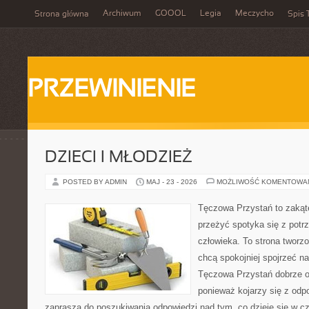
Archiwum
GOOOL
Legia
Meczycho
Strona główna
Spis 
PRZEWINIENIE
DZIECI I MŁODZIEŻ
POSTED BY ADMIN
MAJ - 23 - 2026
MOŻLIWOŚĆ KOMENTOWA
Tęczowa Przystań to zakąte
przeżyć spotyka się z pot
człowieka. To strona tworz
chcą spokojniej spojrzeć n
Tęczowa Przystań dobrze od
ponieważ kojarzy się z odp
zaprasza do poszukiwania odpowiedzi nad tym, co dzieje się w c