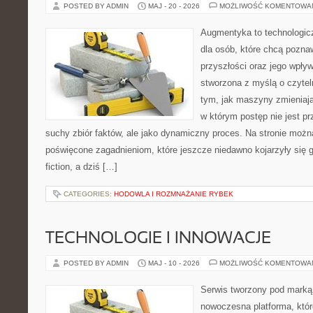
POSTED BY ADMIN
MAJ - 20 - 2026
MOŻLIWOŚĆ KOMENTOWA
Augmentyka to technologicz
dla osób, które chcą pozna
przyszłości oraz jego wpływ
stworzona z myślą o czyteln
tym, jak maszyny zmieniają
w którym postęp nie jest pr
suchy zbiór faktów, ale jako dynamiczny proces. Na stronie możn
poświęcone zagadnieniom, które jeszcze niedawno kojarzyły się gł
fiction, a dziś […]
CATEGORIES:
HODOWLA I ROZMNAŻANIE RYBEK
TECHNOLOGIE I INNOWACJE
POSTED BY ADMIN
MAJ - 10 - 2026
MOŻLIWOŚĆ KOMENTOWA
Serwis tworzony pod marką
nowoczesna platforma, któr