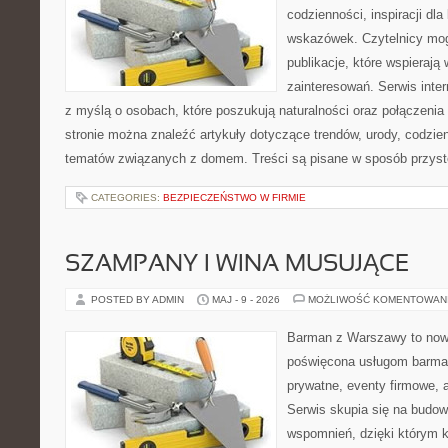
codzienności, inspiracji dl
wskazówek. Czytelnicy mog
publikacje, które wspierają
zainteresowań. Serwis inte
z myślą o osobach, które poszukują naturalności oraz połączenia 
stronie można znaleźć artykuły dotyczące trendów, urody, codzi
tematów związanych z domem. Treści są pisane w sposób przystę
CATEGORIES:
BEZPIECZEŃSTWO W FIRMIE
SZAMPANY I WINA MUSUJĄCE
POSTED BY ADMIN
MAJ - 9 - 2026
MOŻLIWOŚĆ KOMENTOWAN
Barman z Warszawy to nowo
poświęcona usługom barma
prywatne, eventy firmowe, a
Serwis skupia się na budo
wspomnień, dzięki którym 