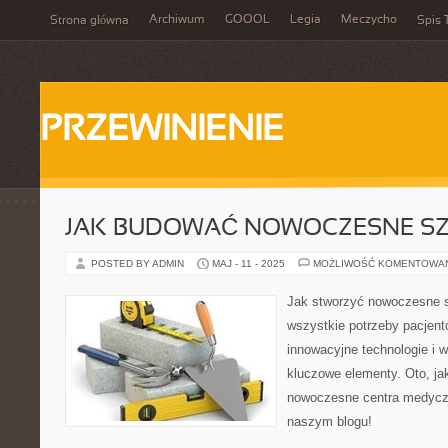
Archiwum
GOOOL
Legia
Meczycho
Strona główna
Spis 
PRZEWINIENIE
JAK BUDOWAĆ NOWOCZESNE SZ
POSTED BY ADMIN
MAJ - 11 - 2025
MOŻLIWOŚĆ KOMENTOWA
Jak stworzyć nowoczesne sz
wszystkie potrzeby pacjent
innowacyjne technologie i 
kluczowe elementy. Oto, ja
nowoczesne centra medyczn
naszym blogu!