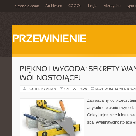
Archiwum
GOOOL
Legia
Meczycho
Strona główna
Spis 
PRZEWINIENIE
PIĘKNO I WYGODA: SEKRETY WA
WOLNOSTOJĄCEJ
POSTED BY ADMIN
CZE - 22 - 2025
MOŻLIWOŚĆ KOMENTOWA
Zapraszamy do przeczytan
artykułu o pięknie i wygodz
Odkryj tajemnice luksusow
spa! #wannawolnostojąca #