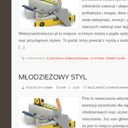
miłośników zwierząt i obejm
profilaktyka i terapia, diet
świat weterynarii, emocje i
starszych zwierząt oraz wy
Weterynarzkrotoszyn.pl to miejsce, w którym troska o pupile spo
oraz przystępnym stylem. To portal, który powstał z myślą o osob
[…]
CATEGORIES:
ELEKTRYKA SAMOCHODOWA I SYSTEMY OŚWIETLENIA
MŁODZIEŻOWY STYL
POSTED BY ADMIN
KWI - 1 - 2026
MOŻLIWOŚĆ KOMENTOWAN
Pino to nowoczesna witryna,
aranżacji przestrzeni dla 
młodzieżowych oraz użytec
mieszkania. Już sam główn
że jest to miejsce poświę