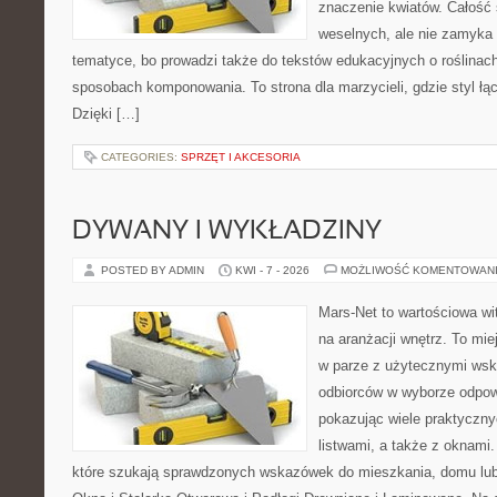
znaczenie kwiatów. Całość 
weselnych, ale nie zamyka 
tematyce, bo prowadzi także do tekstów edukacyjnych o roślinach
sposobach komponowania. To strona dla marzycieli, gdzie styl łą
Dzięki […]
CATEGORIES:
SPRZĘT I AKCESORIA
DYWANY I WYKŁADZINY
POSTED BY ADMIN
KWI - 7 - 2026
MOŻLIWOŚĆ KOMENTOWAN
Mars-Net to wartościowa wit
na aranżacji wnętrz. To mi
w parze z użytecznymi wsk
odbiorców w wyborze odpow
pokazując wiele praktyczn
listwami, a także z oknami.
które szukają sprawdzonych wskazówek do mieszkania, domu lub 