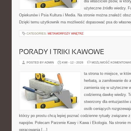
dla właścicieli psów, w któ
użyteczne źródło wiedzy. Fa
Opiekunów i Psia Kultura i Media. Na stronie można znaleźć obsze
Dzięki temu użytkownik ma możliwość dopasować psa do własne
CATEGORIES:
METAMORFOZY WNĘTRZ
PORADY I TRIKI KAWOWE
POSTED BY ADMIN
KWI - 12 - 2026
MOŻLIWOŚĆ KOMENTOWA
ta strona to miejsce, w któ
herbatą, a zamiłowanie do
zamienia się w użyteczne w
codzienną dawkę wiedzy. To
stworzony dla entuzjastów
osób ceniących rozgrzewają
którzy po prostu chcą lepiej poznać codzienne rytuały związane
napojów. Polecam Parzenie Kawy i Kawa i Ekologia. Na stronie 
opracowania […]