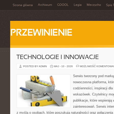
Archiwum
GOOOL
Legia
Meczycho
Strona główna
Spis 
PRZEWINIENIE
TECHNOLOGIE I INNOWACJE
POSTED BY ADMIN
MAJ - 10 - 2026
MOŻLIWOŚĆ KOMENTOWA
Serwis tworzony pod marką
nowoczesna platforma, któr
codzienności, inspiracji dl
wskazówek. Czytelnicy mog
publikacje, które wspierają
zainteresowań. Serwis inte
z myślą o osobach, które poszukują naturalności oraz połączenia 