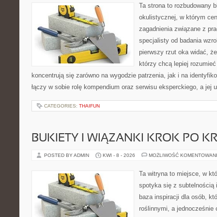
Ta strona to rozbudowany 
okulistycznej, w którym cen
zagadnienia związane z prac
specjalisty od badania wzr
pierwszy rzut oka widać, że 
którzy chcą lepiej rozumieć
koncentrują się zarówno na wygodzie patrzenia, jak i na identyfik
łączy w sobie rolę kompendium oraz serwisu eksperckiego, a jej u
CATEGORIES:
THAIFUN
BUKIETY I WIĄZANKI KROK PO K
POSTED BY ADMIN
KWI - 8 - 2026
MOŻLIWOŚĆ KOMENTOWAN
Ta witryna to miejsce, w k
spotyka się z subtelnością
baza inspiracji dla osób, kt
roślinnymi, a jednocześnie 