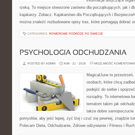
informacje dotyczące organ
rzeką. To miejsce stworzone zarówno dla początkujących, jak i 
kajakarzy. Zobacz: Kajakarstwo dla Początkujących i Bezpieczeń
można znaleźć rozbudowane opisy tras, które pomagają dobrać o
CATEGORIES:
ROWEROWE PODRÓŻE PO ŚWIECIE
PSYCHOLOGIA ODCHUDZANIA
POSTED BY ADMIN
KWI - 21 - 2026
MOŻLIWOŚĆ KOMENTOWA
MagicalJune to przestrzeń,
osobach, które chcą zadba
podejść do siebie i spojrz
rozsądny. To internetowa 
tematom takim jak odchudza
także dobre samopoczucie.
pomysłów, aby jeść lepiej, żyć lżej i czuć się pewniej, znajdzie tu
Polecam Dieta, Odchudzanie, Zdrowe odżywianie i Fitness i Ruch