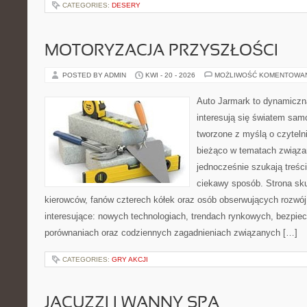
CATEGORIES:
DESERY
MOTORYZACJA PRZYSZŁOŚCI
POSTED BY ADMIN
KWI - 20 - 2026
MOŻLIWOŚĆ KOMENTOWA
Auto Jarmark to dynamiczna
interesują się światem sa
tworzone z myślą o czyteln
bieżąco w tematach związa
jednocześnie szukają treśc
ciekawy sposób. Strona sku
kierowców, fanów czterech kółek oraz osób obserwujących rozwój
interesujące: nowych technologiach, trendach rynkowych, bezpiecz
porównaniach oraz codziennych zagadnieniach związanych […]
CATEGORIES:
GRY AKCJI
JACUZZI I WANNY SPA