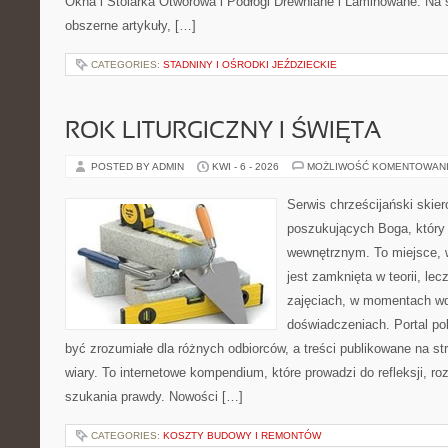
Okna i Stolarka Otworowa i Podłogi Drewniane i Laminowane. Na 
obszerne artykuły, […]
CATEGORIES:
STADNINY I OŚRODKI JEŹDZIECKIE
ROK LITURGICZNY I ŚWIĘTA
POSTED BY ADMIN
KWI - 6 - 2026
MOŻLIWOŚĆ KOMENTOWAN
Serwis chrześcijański skie
poszukujących Boga, który
wewnętrznym. To miejsce, w 
jest zamknięta w teorii, lec
zajęciach, w momentach wd
doświadczeniach. Portal po
być zrozumiałe dla różnych odbiorców, a treści publikowane na st
wiary. To internetowe kompendium, które prowadzi do refleksji, 
szukania prawdy. Nowości […]
CATEGORIES:
KOSZTY BUDOWY I REMONTÓW