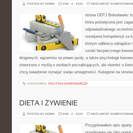
POSTED BY ADMIN
KWI - 4 - 2026
MOŻLIWOŚĆ KOMENTOWAN
strona ODTJ Bolesławiec t
która poświęcona jest zaga
odpowiedzialnego uczestni
rozwijania kompetencji za k
którym odbiorca odnajdzie r
sztuki bezpiecznego kiero
drogowych, egzaminu na prawo jazdy, a także psychologii kierowc
stworzona z myślą o osobach początkujących, ale również o kier
chcą świadomie rozwijać swoje umiejętności. Kategorie na stroni
CATEGORIES:
POLITYKA GOSPODARCZA
DIETA I ŻYWIENIE
POSTED BY ADMIN
KWI - 2 - 2026
MOŻLIWOŚĆ KOMENTOWAN
Przygotowałem opis oparty 
przedstawia się jako portal 