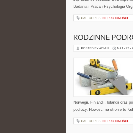
Badania i Praca i Psychologia Org
CATEGORIES:
NIERUCHOMOŚCI
RODZINNE PODR
POSTED BY ADMIN
MAJ - 22 -
Norwegii, Finlandii, Islandii oraz
podróży. Nowości na stronie to Kul
CATEGORIES:
NIERUCHOMOŚCI