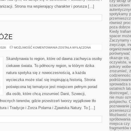
czy wciąż u
szacunkiem 
anizacji. Strona ma wspierający charakter i porusza […]
autentyczny
spotykamy po
przemieszcza
również pro
poza dobrze
Kiedy trafia
spacer może
ÓŻE
Zaczynamy d
zwyczaje, in
RODZINNE
 2026
MOŻLIWOŚĆ KOMENTOWANIA
ZOSTAŁA WYŁĄCZONA
organizowani
PODRÓŻE
porównywać 
okazuje się,
Skandynawia to region, które od dawna zachwyca osoby
oczywiste, w
ciekawe świata. To północny region, w którym dzika
pokory wobec
zrozumieć, ż
natura spotyka się z nowoczesnością, a każda
codziennośc
wycieczka może stać się inspirującą historią. Strona
podróżowanie
sprowadza si
poświęcona tej tematyce jest miejscem pełnym porad
ostatnich la
dostrzegać,
dla osób, które chcą zrozumieć Danii, Szwecji,
nie musi ozn
 północnych terenów, gdzie przestrzeń tworzy wyjątkowe tło
pośpiechu. 
poznawanie j
tura i Tradycje i Zorza Polarna i Zjawiska Natury. To […]
przemieszcz
Możliwość r
spróbowania 
miejsca czy
fragmentów m