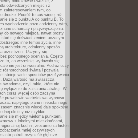
miemy podróżować uważnie, z
dla odwiedzanych miejsc i z
m zainteresowaniem tym, co
 drodze. Podróż to coś więcej niż
nie się z punktu A do punktu B. To
ces wychodzenia poza codzienny rytm,
 znane schematy i przyzwyczajenia.
my do nowego miejsca, nawet prosty
 stać się doświadczeniem uczącym.
ostrzegać inne tempo życia, inne
ną architekturę, odmienny sposób
a przestrzeni. Uczymy się
bez pochopnego oceniania. Często
 że to, co wcześniej wydawało się
cale nie jest uniwersalne. Podróż uczy
 różnorodności świata i pozwala
e istnieje wiele sposobów przeżywania
i. Dużą wartość ma zwłaszcza
 świadome, czyli takie, które nie
ę wyłącznie do zaliczania atrakcji. W
tach coraz więcej osób zaczyna
 że prawdziwie wartościowa wyprawa
aczać napiętego planu i nieustannego
Czasem znacznie więcej daje spokojne
ednej okolicy niż szybkie
anie się między wieloma punktami.
ozmowy z lokalnymi mieszkańcami,
regionalnej kuchni, zrozumienia historii
 zobaczenia mniej oczywistych
iasta potrafi przynieść głębsze