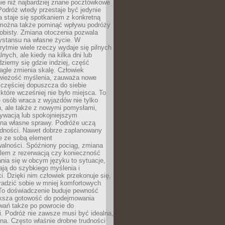
ie niż najbardziej znane pocztówkowe
 Podróż wtedy przestaje być jedynie
 a staje się spotkaniem z konkretną
e można także pominąć wpływu podróży
obisty. Zmiana otoczenia pozwala
ystansu na własne życie. W
ytmie wiele rzeczy wydaje się pilnych
lnych, ale kiedy na kilka dni lub
dziemy się gdzie indziej, część
agle zmienia skalę. Człowiek
wieżość myślenia, zauważa nowe
 częściej dopuszcza do siebie
a które wcześniej nie było miejsca. To
e osób wraca z wyjazdów nie tylko
, ale także z nowymi pomysłami,
ywacją lub spokojniejszym
 na własne sprawy. Podróże uczą
adności. Nawet dobrze zaplanowany
e ze sobą element
walności. Spóźniony pociąg, zmiana
blem z rezerwacją czy konieczność
nia się w obcym języku to sytuacje,
ją do szybkiego myślenia i
i. Dzięki nim człowiek przekonuje się,
oradzić sobie w mniej komfortowych
To doświadczenie buduje pewność
iększa gotowość do podejmowania
ań także po powrocie do
. Podróż nie zawsze musi być idealna,
na. Często właśnie drobne trudności