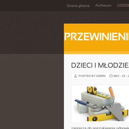
Archiwum
GOOO
Strona główna
PRZEWINIENI
DZIECI I MŁODZI
POSTED BY ADMIN
MAJ - 23 -
zaprasza do poszukiwania odpowie