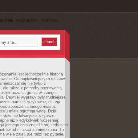
SCRIBE
FACEBOOK
TWITTER
różowania jest jednocześnie historią
ekawości. Od najdawniejszych czasów
emieszczał się nie tylko z
, ale także z potrzeby poznawania,
 przekraczania granic własnego
a. Dawniej wyprawy były trudniejsze,
acznie bardziej ryzykowne, dlatego
ość zobaczenia innego miasta,
kraju miała ogromną wagę. Dziś
 stało się łatwiejsze, szybsze i
tępne niż kiedykolwiek wcześniej.
u jednego dnia znaleźć się setki albo
metrów od miejsca zamieszkania. Ta
a wiele zalet, ale rodzi też pytanie,