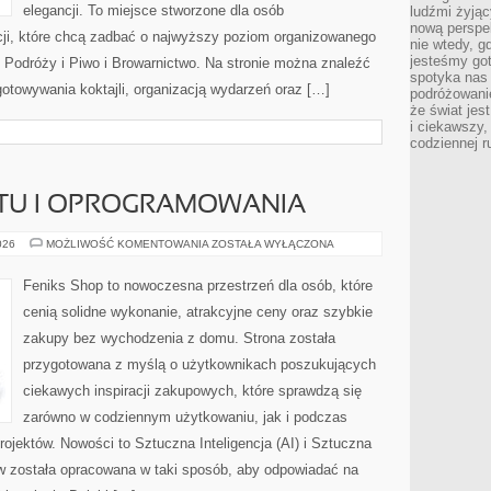
elegancji. To miejsce stworzone dla osób
ludźmi żyjąc
nową perspe
cji, które chcą zadbać o najwyższy poziom organizowanego
nie wtedy, g
jesteśmy go
 Podróży i Piwo i Browarnictwo. Na stronie można znaleźć
spotyka nas 
gotowywania koktajli, organizacją wydarzeń oraz […]
podróżowanie
że świat jes
i ciekawszy,
codziennej r
ĘTU I OPROGRAMOWANIA
RECENZJE
026
MOŻLIWOŚĆ KOMENTOWANIA
ZOSTAŁA WYŁĄCZONA
SPRZĘTU
I
OPROGRAMOWANIA
Feniks Shop to nowoczesna przestrzeń dla osób, które
cenią solidne wykonanie, atrakcyjne ceny oraz szybkie
zakupy bez wychodzenia z domu. Strona została
przygotowana z myślą o użytkownikach poszukujących
ciekawych inspiracji zakupowych, które sprawdzą się
zarówno w codziennym użytkowaniu, jak i podczas
rojektów. Nowości to Sztuczna Inteligencja (AI) i Sztuczna
tów została opracowana w taki sposób, aby odpowiadać na