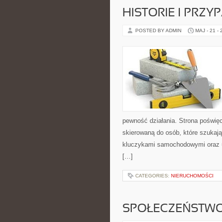
HISTORIE I PRZY
POSTED BY ADMIN
MAJ - 21 -
pewność działania. Strona poświęc
skierowaną do osób, które szukaj
kluczykami samochodowymi oraz 
[…]
CATEGORIES:
NIERUCHOMOŚCI
SPOŁECZEŃSTWO