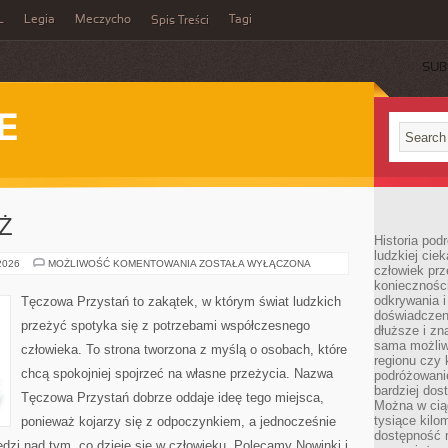
L
Legia
Meczycho
Tagi
Spis Treści
SUB
E
EŻ
Historia pod
ludzkiej ci
DZIECI
 2026
MOŻLIWOŚĆ KOMENTOWANIA
ZOSTAŁA WYŁĄCZONA
człowiek prz
I
konieczności
MŁODZIEŻ
odkrywania i
Tęczowa Przystań to zakątek, w którym świat ludzkich
doświadczeni
przeżyć spotyka się z potrzebami współczesnego
dłuższe i zn
sama możliw
człowieka. To strona tworzona z myślą o osobach, które
regionu czy 
chcą spokojniej spojrzeć na własne przeżycia. Nazwa
podróżowanie
bardziej dos
Tęczowa Przystań dobrze oddaje ideę tego miejsca,
Można w ciąg
tysiące kilo
ponieważ kojarzy się z odpoczynkiem, a jednocześnie
dostępność m
dzi nad tym, co dzieje się w człowieku. Polecamy Nowinki i