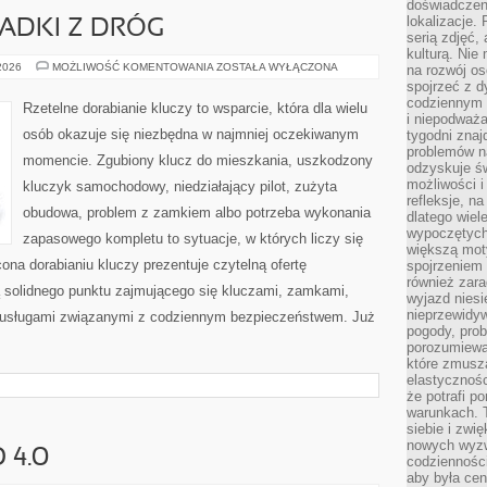
doświadczen
lokalizacje.
PADKI Z DRÓG
serią zdjęć,
kulturą. Ni
HISTORIE
 2026
MOŻLIWOŚĆ KOMENTOWANIA
ZOSTAŁA WYŁĄCZONA
na rozwój os
I
spojrzeć z d
PRZYPADKI
codziennym r
Z
Rzetelne dorabianie kluczy to wsparcie, która dla wielu
DRÓG
i niepodważa
osób okazuje się niezbędna w najmniej oczekiwanym
tygodni znaj
problemów n
momencie. Zgubiony klucz do mieszkania, uszkodzony
odzyskuje ś
możliwości i
kluczyk samochodowy, niedziałający pilot, zużyta
refleksje, n
obudowa, problem z zamkiem albo potrzeba wykonania
dlatego wiel
wypoczętych
zapasowego kompletu to sytuacje, w których liczy się
większą mot
ona dorabianiu kluczy prezentuje czytelną ofertę
spojrzeniem
również zar
ą solidnego punktu zajmującego się kluczami, zamkami,
wyjazd niesi
nieprzewidy
usługami związanymi z codziennym bezpieczeństwem. Już
pogody, pro
porozumiewa
które zmusza
elastycznośc
że potrafi p
warunkach. 
siebie i zw
nowych wyzw
 4.0
codzienności
aby była cen