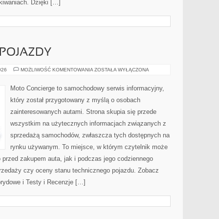
iwaniach. Dzięki […]
POJAZDY
AUTONOMICZNE
026
MOŻLIWOŚĆ KOMENTOWANIA
ZOSTAŁA WYŁĄCZONA
POJAZDY
Moto Concierge to samochodowy serwis informacyjny,
który został przygotowany z myślą o osobach
zainteresowanych autami. Strona skupia się przede
wszystkim na użytecznych informacjach związanych z
sprzedażą samochodów, zwłaszcza tych dostępnych na
rynku używanym. To miejsce, w którym czytelnik może
 przed zakupem auta, jak i podczas jego codziennego
rzedaży czy oceny stanu technicznego pojazdu. Zobacz
rydowe i Testy i Recenzje […]