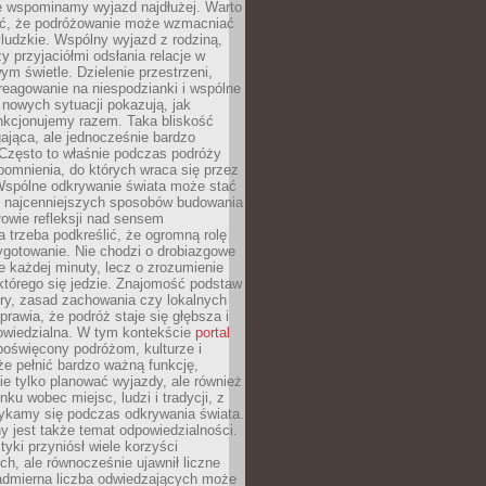
że wspominamy wyjazd najdłużej. Warto
ć, że podróżowanie może wzmacniać
ludzkie. Wspólny wyjazd z rodziną,
y przyjaciółmi odsłania relacje w
ym świetle. Dzielenie przestrzeni,
reagowanie na niespodzianki i wspólne
nowych sytuacji pokazują, jak
nkcjonujemy razem. Taka bliskość
jąca, ale jednocześnie bardzo
 Często to właśnie podczas podróży
omnienia, do których wraca się przez
 Wspólne odkrywanie świata może stać
z najcenniejszych sposobów budowania
ołowie refleksji nad sensem
 trzeba podkreślić, że ogromną rolę
ygotowanie. Nie chodzi o drobiazgowe
e każdej minuty, lecz o zrozumienie
którego się jedzie. Znajomość podstaw
ltury, zasad zachowania czy lokalnych
rawia, że podróż staje się głębsza i
powiedzialna. W tym kontekście
portal
oświęcony podróżom, kulturze i
że pełnić bardzo ważną funkcję,
e tylko planować wyjazdy, ale również
ku wobec miejsc, ludzi i tradycji, z
tykamy się podczas odkrywania świata.
 jest także temat odpowiedzialności.
tyki przyniósł wiele korzyści
h, ale równocześnie ujawnił liczne
admierna liczba odwiedzających może