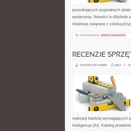
poszukujących oryginalnych atrak
wydarzenia. Nowości to Alkohole z
inspiracje związane z sztuką przy
CATEGORIES:
NIERUCHOMOŚCI
RECENZJE SPRZ
POSTED BY ADMIN
MAJ - 7 - 2
realizacji bardziej wymagających p
Inteligencja (AI). Katalog produk