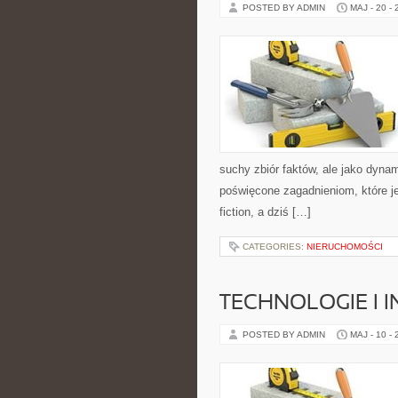
POSTED BY ADMIN
MAJ - 20 -
suchy zbiór faktów, ale jako dyna
poświęcone zagadnieniom, które je
fiction, a dziś […]
CATEGORIES:
NIERUCHOMOŚCI
TECHNOLOGIE I 
POSTED BY ADMIN
MAJ - 10 -