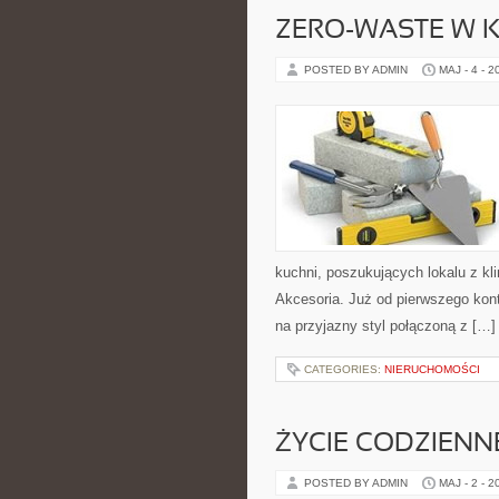
ZERO-WASTE W 
POSTED BY ADMIN
MAJ - 4 - 2
kuchni, poszukujących lokalu z k
Akcesoria. Już od pierwszego kont
na przyjazny styl połączoną z […]
CATEGORIES:
NIERUCHOMOŚCI
ŻYCIE CODZIENN
POSTED BY ADMIN
MAJ - 2 - 2