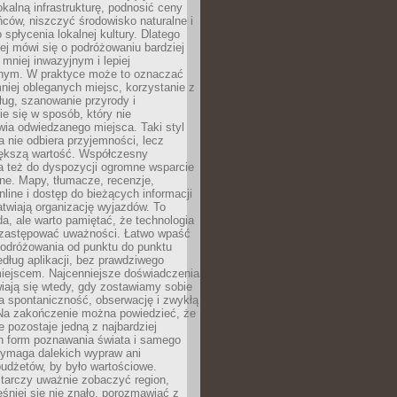
okalną infrastrukturę, podnosić ceny
ców, niszczyć środowisko naturalne i
 spłycenia lokalnej kultury. Dlatego
ej mówi się o podróżowaniu bardziej
niej inwazyjnym i lepiej
ym. W praktyce może to oznaczać
niej obleganych miejsc, korzystanie z
ług, szanowanie przyrody i
 się w sposób, który nie
ia odwiedzanego miejsca. Taki styl
 nie odbiera przyjemności, lecz
większą wartość. Współczesny
a też do dyspozycji ogromne wsparcie
ne. Mapy, tłumacze, recenzje,
nline i dostęp do bieżących informacji
twiają organizację wyjazdów. To
a, ale warto pamiętać, że technologia
 zastępować uważności. Łatwo wpaść
odróżowania od punktu do punktu
dług aplikacji, bez prawdziwego
miejscem. Najcenniejsze doświadczenia
iają się wtedy, gdy zostawiamy sobie
a spontaniczność, obserwację i zwykłą
Na zakończenie można powiedzieć, że
 pozostaje jedną z najbardziej
ch form poznawania świata i samego
wymaga dalekich wypraw ani
udżetów, by było wartościowe.
arczy uważnie zobaczyć region,
śniej się nie znało, porozmawiać z