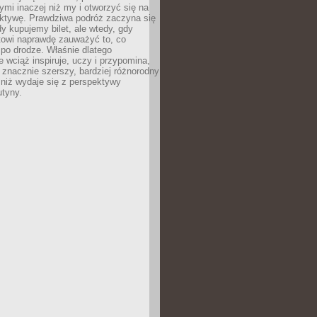
ymi inaczej niż my i otworzyć się na
ktywę. Prawdziwa podróż zaczyna się
dy kupujemy bilet, ale wtedy, gdy
towi naprawdę zauważyć to, co
po drodze. Właśnie dlatego
 wciąż inspiruje, uczy i przypomina,
t znacznie szerszy, bardziej różnorodny
 niż wydaje się z perspektywy
utyny.