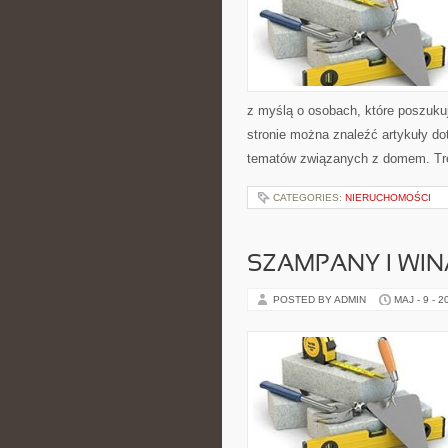
z myślą o osobach, które poszukuj
stronie można znaleźć artykuły d
tematów związanych z domem. Treś
CATEGORIES:
NIERUCHOMOŚCI
SZAMPANY I WIN
POSTED BY ADMIN
MAJ - 9 - 2