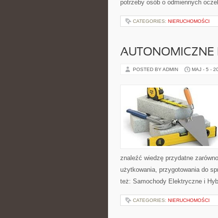
potrzeby osób o odmiennych oczek
CATEGORIES:
NIERUCHOMOŚCI
AUTONOMICZNE 
POSTED BY ADMIN
MAJ - 5 - 2
znaleźć wiedzę przydatne zarówno
użytkowania, przygotowania do sp
też: Samochody Elektryczne i Hyb
CATEGORIES:
NIERUCHOMOŚCI