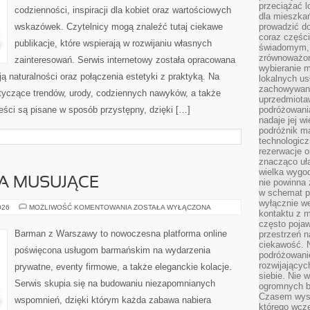
przeciążać l
codzienności, inspiracji dla kobiet oraz wartościowych
dla mieszkań
wskazówek. Czytelnicy mogą znaleźć tutaj ciekawe
prowadzić do
coraz części
publikacje, które wspierają w rozwijaniu własnych
świadomym, m
zrównoważon
zainteresowań. Serwis internetowy została opracowana
wybieranie m
ą naturalności oraz połączenia estetyki z praktyką. Na
lokalnych us
zachowywanie
otyczące trendów, urody, codziennych nawyków, a także
uprzedmiotaw
ci są pisane w sposób przystępny, dzięki […]
podróżowania
nadaje jej 
podróżnik m
technologicz
rezerwacje o
znacząco uła
wielka wygod
A MUSUJĄCE
nie powinna
w schemat p
wyłącznie we
SZAMPANY
026
MOŻLIWOŚĆ KOMENTOWANIA
ZOSTAŁA WYŁĄCZONA
kontaktu z 
I
WINA
często pojaw
MUSUJĄCE
Barman z Warszawy to nowoczesna platforma online
przestrzeń n
ciekawość. 
poświęcona usługom barmańskim na wydarzenia
podróżowanie
rozwijający
prywatne, eventy firmowe, a także eleganckie kolacje.
siebie. Nie 
Serwis skupia się na budowaniu niezapomnianych
ogromnych b
Czasem wyst
wspomnień, dzięki którym każda zabawa nabiera
którego wcze