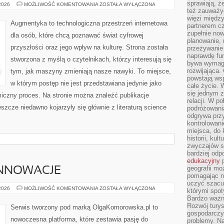
sprawiają, 
SPOŁECZEŃSTWO
 2026
MOŻLIWOŚĆ KOMENTOWANIA
ZOSTAŁA WYŁĄCZONA
4.0
też zauważy
więzi między
Augmentyka to technologiczna przestrzeń internetowa
partnerem cz
zupełnie now
dla osób, które chcą poznawać świat cyfrowej
planowanie, 
przyszłości oraz jego wpływ na kulturę. Strona została
przeżywanie 
naprawdę fu
stworzona z myślą o czytelnikach, którzy interesują się
bywa wymaga
rozwijająca.
tym, jak maszyny zmieniają nasze nawyki. To miejsce,
powstają wsp
w którym postęp nie jest przedstawiana jedynie jako
całe życie.
się jednym 
miczny proces. Na stronie można znaleźć publikacje
relacji. W p
szcze niedawno kojarzyły się głównie z literaturą science
podróżowania
odgrywa prz
kontrolowani
miejsca, do 
historii, ku
zwyczajów sp
bardziej od
edukacyjny
p
geografii mo
INNOWACJE
pomagając ni
uczyć szacun
TECHNOLOGIE
 2026
MOŻLIWOŚĆ KOMENTOWANIA
ZOSTAŁA WYŁĄCZONA
którymi spo
I
Bardzo ważny
INNOWACJE
Rozwój turys
Serwis tworzony pod marką OlgaKomorowska.pl to
gospodarczyc
nowoczesna platforma, które zestawia pasję do
problemy. N