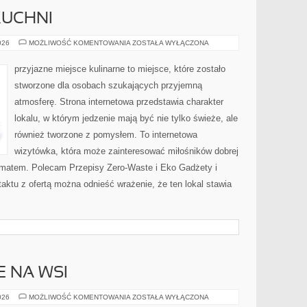
KUCHNI
ZERO-
026
MOŻLIWOŚĆ KOMENTOWANIA
ZOSTAŁA WYŁĄCZONA
WASTE
W
KUCHNI
przyjazne miejsce kulinarne to miejsce, które zostało
stworzone dla osobach szukających przyjemną
atmosferę. Strona internetowa przedstawia charakter
lokalu, w którym jedzenie mają być nie tylko świeże, ale
również tworzone z pomysłem. To internetowa
wizytówka, która może zainteresować miłośników dobrej
limatem. Polecam Przepisy Zero-Waste i Eko Gadżety i
aktu z ofertą można odnieść wrażenie, że ten lokal stawia
E NA WSI
ŻYCIE
026
MOŻLIWOŚĆ KOMENTOWANIA
ZOSTAŁA WYŁĄCZONA
CODZIENNE