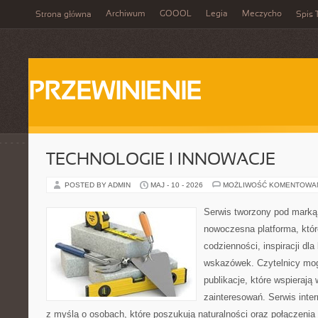
Archiwum
GOOOL
Legia
Meczycho
Strona główna
Spis 
PRZEWINIENIE
TECHNOLOGIE I INNOWACJE
POSTED BY ADMIN
MAJ - 10 - 2026
MOŻLIWOŚĆ KOMENTOWA
Serwis tworzony pod marką
nowoczesna platforma, któr
codzienności, inspiracji dl
wskazówek. Czytelnicy mog
publikacje, które wspierają
zainteresowań. Serwis inte
z myślą o osobach, które poszukują naturalności oraz połączenia 