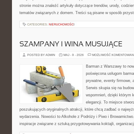
stronie można znaleźć artykuły dotyczące trendów, urody, codzi
tematów związanych z domem. Treści są pisane w sposób przystę
CATEGORIES:
NIERUCHOMOŚCI
SZAMPANY I WINA MUSUJĄCE
POSTED BY ADMIN
MAJ - 9 - 2026
MOŻLIWOŚĆ KOMENTOWAN
Barman z Warszawy to nowo
poświęcona usługom barma
prywatne, eventy firmowe, a
Serwis skupia się na budo
wspomnień, dzięki którym 
elegancji. To miejsce stwor
poszukujących oryginalnych atrakcji, które chcą zadbać o najw
wydarzenia. Nowości to Alkohole z Podróży i Piwo i Browarnictwo
inspiracje związane z sztuką przygotowywania koktajli, organizac