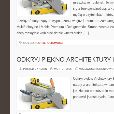
mieszkanie i gabinet. To mi
się z funkcjonalnością, a k
myślą o czytelnikach, któr
rozwiązań dotyczących wyposażenia wnętrz i szeroko rozumiane
Multifunkcyjne i Meble Premium i Designerskie. Strona została za
chcą rozsądnie wybierać detale wnętrzarskie […]
CATEGORIES:
NIERUCHOMOŚCI
ODKRYJ PIĘKNO ARCHITEKTURY
POSTED BY ADMIN
MAR - 9 - 2025
MOŻLIWOŚĆ KOMENTOWAN
Odkryj piękno Architektury 
natury z architekturą w har
jak zielone przestrzenie mo
poprawić jakość życia! #arc