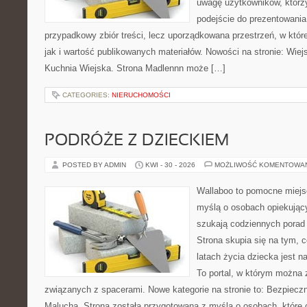
uwagę użytkowników, którzy
podejście do prezentowania 
przypadkowy zbiór treści, lecz uporządkowana przestrzeń, w któr
jak i wartość publikowanych materiałów. Nowości na stronie: Wiejsk
Kuchnia Wiejska. Strona Madlennn może […]
CATEGORIES:
NIERUCHOMOŚCI
PODRÓŻE Z DZIECKIEM
POSTED BY ADMIN
KWI - 30 - 2026
MOŻLIWOŚĆ KOMENTOWA
Wallaboo to pomocne miejs
myślą o osobach opiekujący
szukają codziennych porad
Strona skupia się na tym, 
latach życia dziecka jest 
To portal, w którym można 
związanych z spacerami. Nowe kategorie na stronie to: Bezpieczn
Malucha. Strona została przygotowana z myślą o osobach, które