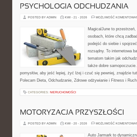
PSYCHOLOGIA ODCHUDZANIA
POSTED BY ADMIN
KWI - 21 - 2026
MOŻLIWOŚĆ KOMENTOWA
MagicalJune to przestrzeń,
osobach, które chcą zadba
podejść do siebie i spojrz
rozsądny. To internetowa 
tematom takim jak odchudza
także dobre samopoczucie.
pomysłów, aby jeść lepiej, żyć lżej i czuć się pewniej, znajdzie tu
Polecam Dieta, Odchudzanie, Zdrowe odżywianie i Fitness i Ruch
CATEGORIES:
NIERUCHOMOŚCI
MOTORYZACJA PRZYSZŁOŚCI
POSTED BY ADMIN
KWI - 20 - 2026
MOŻLIWOŚĆ KOMENTOWA
Auto Jarmark to dynamiczna