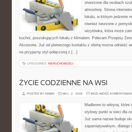
stworzone dla osobach szu
atmosferę. Strona internet
lokalu, w którym jedzenie m
również tworzone z pomysł
wizytówka, która może zain
kuchni, poszukujących lokalu z klimatem. Polecam Przepisy Zero
Akcesoria. Już od pierwszego kontaktu z ofertą można odnieść wr
na przyjazny styl połączoną z […]
CATEGORIES:
NIERUCHOMOŚCI
ŻYCIE CODZIENNE NA WSI
POSTED BY ADMIN
MAJ - 2 - 2026
MOŻLIWOŚĆ KOMENTOWAN
Madlennn to witryna, które
stylowy punkt w sieci dla o
Już sama nazwa buduje sko
zapamiętywalnym, dlatego 