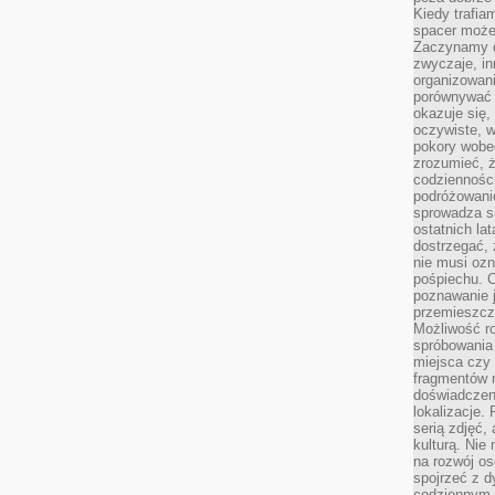
Kiedy trafia
spacer może
Zaczynamy d
zwyczaje, in
organizowani
porównywać 
okazuje się,
oczywiste, w
pokory wobec
zrozumieć, ż
codziennośc
podróżowanie
sprowadza si
ostatnich la
dostrzegać,
nie musi ozn
pośpiechu. 
poznawanie j
przemieszcz
Możliwość r
spróbowania 
miejsca czy
fragmentów m
doświadczen
lokalizacje.
serią zdjęć,
kulturą. Ni
na rozwój os
spojrzeć z d
codziennym r