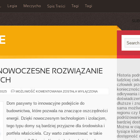
L
Legia
Meczycho
Tagi
Tagi
Spis Treści
SUB
E
NOWOCZESNE ROZWIĄZANIE
Historia pod
YCH
ludzkiej ci
człowiek prz
konieczności
DOM
 2025
MOŻLIWOŚĆ KOMENTOWANIA
ZOSTAŁA WYŁĄCZONA
odkrywania i
PASYWNY:
NOWOCZESNE
doświadczeni
ROZWIĄZANIE
Dom pasywny to innowacyjne podejście do
dłuższe i zn
DLA
sama możliw
OSZCZĘDNYCH
budownictwa, które pozwala na znaczące oszczędności
regionu czy 
podróżowanie
energii. Dzięki nowoczesnym technologiom i izolacjom,
bardziej dos
tego typu domy są bardziej przyjazne dla środowiska i
Można w ciąg
tysiące kilo
portfela właściciela. Czy warto zainwestować w takie
dostępność m