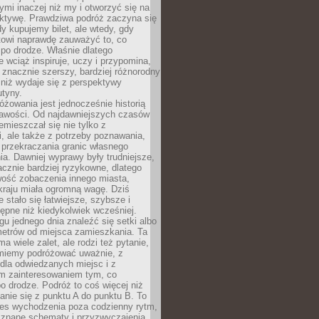
ymi inaczej niż my i otworzyć się na
ktywę. Prawdziwa podróż zaczyna się
dy kupujemy bilet, ale wtedy, gdy
towi naprawdę zauważyć to, co
po drodze. Właśnie dlatego
 wciąż inspiruje, uczy i przypomina,
t znacznie szerszy, bardziej różnorodny
 niż wydaje się z perspektywy
utyny.
różowania jest jednocześnie historią
ekawości. Od najdawniejszych czasów
emieszczał się nie tylko z
, ale także z potrzeby poznawania,
 przekraczania granic własnego
a. Dawniej wyprawy były trudniejsze,
acznie bardziej ryzykowne, dlatego
ość zobaczenia innego miasta,
kraju miała ogromną wagę. Dziś
 stało się łatwiejsze, szybsze i
tępne niż kiedykolwiek wcześniej.
u jednego dnia znaleźć się setki albo
metrów od miejsca zamieszkania. Ta
a wiele zalet, ale rodzi też pytanie,
miemy podróżować uważnie, z
dla odwiedzanych miejsc i z
m zainteresowaniem tym, co
 drodze. Podróż to coś więcej niż
nie się z punktu A do punktu B. To
ces wychodzenia poza codzienny rytm,
 znane schematy i przyzwyczajenia.