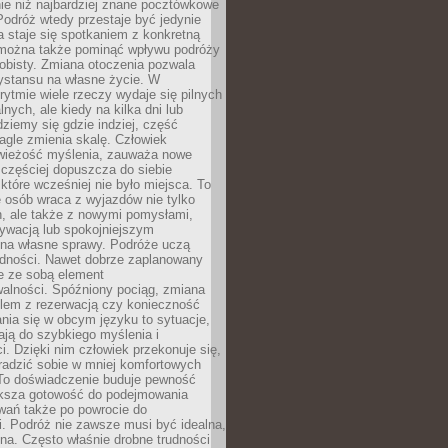
ie niż najbardziej znane pocztówkowe
 Podróż wtedy przestaje być jedynie
 a staje się spotkaniem z konkretną
e można także pominąć wpływu podróży
obisty. Zmiana otoczenia pozwala
ystansu na własne życie. W
ytmie wiele rzeczy wydaje się pilnych
lnych, ale kiedy na kilka dni lub
dziemy się gdzie indziej, część
agle zmienia skalę. Człowiek
wieżość myślenia, zauważa nowe
 częściej dopuszcza do siebie
a które wcześniej nie było miejsca. To
e osób wraca z wyjazdów nie tylko
, ale także z nowymi pomysłami,
ywacją lub spokojniejszym
 na własne sprawy. Podróże uczą
adności. Nawet dobrze zaplanowany
e ze sobą element
walności. Spóźniony pociąg, zmiana
blem z rezerwacją czy konieczność
nia się w obcym języku to sytuacje,
ją do szybkiego myślenia i
i. Dzięki nim człowiek przekonuje się,
oradzić sobie w mniej komfortowych
To doświadczenie buduje pewność
iększa gotowość do podejmowania
ań także po powrocie do
. Podróż nie zawsze musi być idealna,
na. Często właśnie drobne trudności