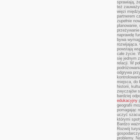
sprawiają, 
też zauważy
więzi między
partnerem cz
zupełnie now
planowanie, 
przeżywanie 
naprawdę fu
bywa wymaga
rozwijająca.
powstają wsp
całe życie.
się jednym 
relacji. W p
podróżowania
odgrywa prz
kontrolowani
miejsca, do 
historii, ku
zwyczajów sp
bardziej od
edukacyjny
p
geografii mo
pomagając ni
uczyć szacun
którymi spo
Bardzo ważny
Rozwój turys
gospodarczyc
problemy. N