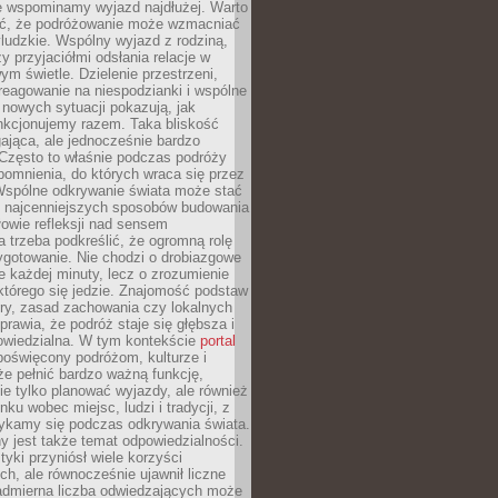
że wspominamy wyjazd najdłużej. Warto
ć, że podróżowanie może wzmacniać
ludzkie. Wspólny wyjazd z rodziną,
y przyjaciółmi odsłania relacje w
ym świetle. Dzielenie przestrzeni,
reagowanie na niespodzianki i wspólne
nowych sytuacji pokazują, jak
nkcjonujemy razem. Taka bliskość
jąca, ale jednocześnie bardzo
 Często to właśnie podczas podróży
omnienia, do których wraca się przez
 Wspólne odkrywanie świata może stać
z najcenniejszych sposobów budowania
ołowie refleksji nad sensem
 trzeba podkreślić, że ogromną rolę
ygotowanie. Nie chodzi o drobiazgowe
e każdej minuty, lecz o zrozumienie
którego się jedzie. Znajomość podstaw
ltury, zasad zachowania czy lokalnych
rawia, że podróż staje się głębsza i
powiedzialna. W tym kontekście
portal
oświęcony podróżom, kulturze i
że pełnić bardzo ważną funkcję,
e tylko planować wyjazdy, ale również
ku wobec miejsc, ludzi i tradycji, z
tykamy się podczas odkrywania świata.
 jest także temat odpowiedzialności.
tyki przyniósł wiele korzyści
h, ale równocześnie ujawnił liczne
admierna liczba odwiedzających może