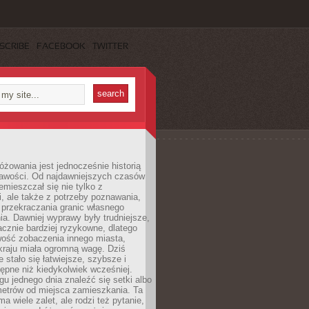
SCRIBE
FACEBOOK
TWITTER
różowania jest jednocześnie historią
ekawości. Od najdawniejszych czasów
emieszczał się nie tylko z
, ale także z potrzeby poznawania,
 przekraczania granic własnego
a. Dawniej wyprawy były trudniejsze,
acznie bardziej ryzykowne, dlatego
ość zobaczenia innego miasta,
kraju miała ogromną wagę. Dziś
 stało się łatwiejsze, szybsze i
tępne niż kiedykolwiek wcześniej.
u jednego dnia znaleźć się setki albo
metrów od miejsca zamieszkania. Ta
a wiele zalet, ale rodzi też pytanie,