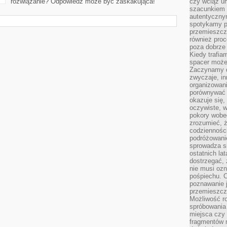
rozwiązanie? Odpowiedź może być zaskakująca!
czy wciąż u
szacunkiem 
autentyczny
spotykamy po
przemieszcza
również pro
poza dobrze
Kiedy trafia
spacer może
Zaczynamy d
zwyczaje, in
organizowani
porównywać 
okazuje się,
oczywiste, w
pokory wobec
zrozumieć, ż
codziennośc
podróżowanie
sprowadza si
ostatnich la
dostrzegać,
nie musi ozn
pośpiechu. 
poznawanie j
przemieszcz
Możliwość r
spróbowania 
miejsca czy
fragmentów m