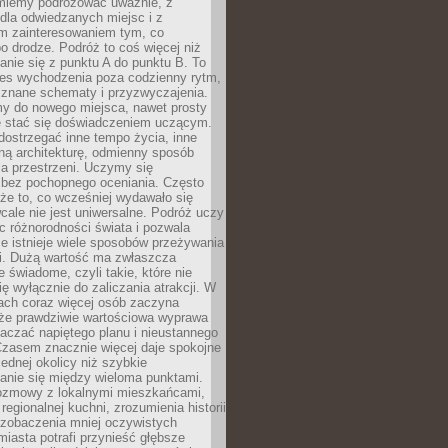
miemy podróżować uważnie, z
dla odwiedzanych miejsc i z
m zainteresowaniem tym, co
 drodze. Podróż to coś więcej niż
nie się z punktu A do punktu B. To
ces wychodzenia poza codzienny rytm,
 znane schematy i przyzwyczajenia.
my do nowego miejsca, nawet prosty
 stać się doświadczeniem uczącym.
ostrzegać inne tempo życia, inne
ną architekturę, odmienny sposób
a przestrzeni. Uczymy się
bez pochopnego oceniania. Często
 że to, co wcześniej wydawało się
cale nie jest uniwersalne. Podróż uczy
 różnorodności świata i pozwala
e istnieje wiele sposobów przeżywania
i. Dużą wartość ma zwłaszcza
 świadome, czyli takie, które nie
ę wyłącznie do zaliczania atrakcji. W
tach coraz więcej osób zaczyna
 że prawdziwie wartościowa wyprawa
aczać napiętego planu i nieustannego
Czasem znacznie więcej daje spokojne
ednej okolicy niż szybkie
anie się między wieloma punktami.
ozmowy z lokalnymi mieszkańcami,
regionalnej kuchni, zrozumienia historii
 zobaczenia mniej oczywistych
iasta potrafi przynieść głębsze