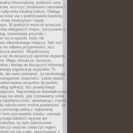
okalną infrastrukturę, podnosić ceny
ców, niszczyć środowisko naturalne i
 spłycenia lokalnej kultury. Dlatego
ej mówi się o podróżowaniu bardziej
niej inwazyjnym i lepiej
ym. W praktyce może to oznaczać
niej obleganych miejsc, korzystanie z
ług, szanowanie przyrody i
 się w sposób, który nie
ia odwiedzanego miejsca. Taki styl
 nie odbiera przyjemności, lecz
większą wartość. Współczesny
a też do dyspozycji ogromne wsparcie
ne. Mapy, tłumacze, recenzje,
nline i dostęp do bieżących informacji
twiają organizację wyjazdów. To
a, ale warto pamiętać, że technologia
 zastępować uważności. Łatwo wpaść
odróżowania od punktu do punktu
dług aplikacji, bez prawdziwego
miejscem. Najcenniejsze doświadczenia
iają się wtedy, gdy zostawiamy sobie
a spontaniczność, obserwację i zwykłą
Na zakończenie można powiedzieć, że
 pozostaje jedną z najbardziej
ch form poznawania świata i samego
wymaga dalekich wypraw ani
udżetów, by było wartościowe.
arczy uważnie zobaczyć region,
śniej się nie znało, porozmawiać z