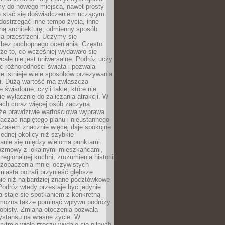
my do nowego miejsca, nawet prosty
 stać się doświadczeniem uczącym.
ostrzegać inne tempo życia, inne
ną architekturę, odmienny sposób
a przestrzeni. Uczymy się
bez pochopnego oceniania. Często
 że to, co wcześniej wydawało się
cale nie jest uniwersalne. Podróż uczy
 różnorodności świata i pozwala
e istnieje wiele sposobów przeżywania
i. Dużą wartość ma zwłaszcza
 świadome, czyli takie, które nie
ę wyłącznie do zaliczania atrakcji. W
tach coraz więcej osób zaczyna
 że prawdziwie wartościowa wyprawa
aczać napiętego planu i nieustannego
Czasem znacznie więcej daje spokojne
ednej okolicy niż szybkie
anie się między wieloma punktami.
ozmowy z lokalnymi mieszkańcami,
regionalnej kuchni, zrozumienia historii
 zobaczenia mniej oczywistych
iasta potrafi przynieść głębsze
ie niż najbardziej znane pocztówkowe
 Podróż wtedy przestaje być jedynie
 a staje się spotkaniem z konkretną
e można także pominąć wpływu podróży
obisty. Zmiana otoczenia pozwala
ystansu na własne życie. W
ytmie wiele rzeczy wydaje się pilnych