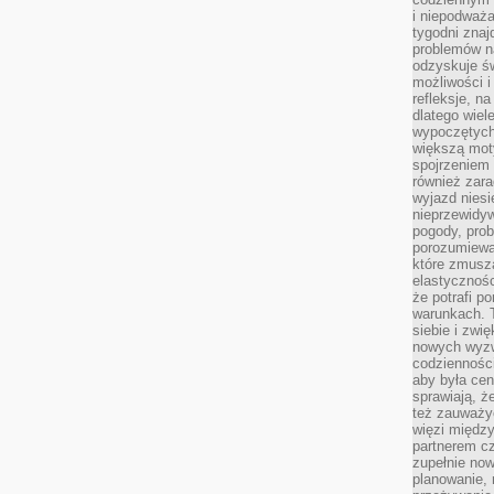
i niepodważa
tygodni znaj
problemów n
odzyskuje ś
możliwości i
refleksje, n
dlatego wiel
wypoczętych
większą mot
spojrzeniem
również zar
wyjazd niesi
nieprzewidy
pogody, pro
porozumiewa
które zmusza
elastycznośc
że potrafi p
warunkach. 
siebie i zw
nowych wyzw
codzienności
aby była cen
sprawiają, 
też zauważy
więzi między
partnerem cz
zupełnie now
planowanie, 