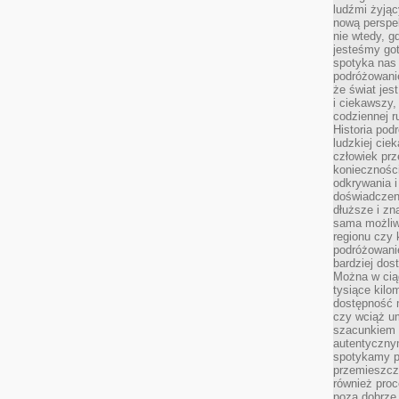
ludźmi żyjąc
nową perspe
nie wtedy, g
jesteśmy go
spotyka nas 
podróżowanie
że świat jes
i ciekawszy,
codziennej r
Historia pod
ludzkiej ci
człowiek prz
konieczności
odkrywania i
doświadczeni
dłuższe i zn
sama możliw
regionu czy 
podróżowanie
bardziej dos
Można w ciąg
tysiące kilo
dostępność m
czy wciąż u
szacunkiem 
autentyczny
spotykamy po
przemieszcza
również pro
poza dobrze