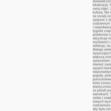
doświadczen
lokalizacje.
serią zdjęć,
kulturą. Ni
na rozwój os
spojrzeć z d
codziennym r
i niepodważa
tygodni znaj
problemów n
odzyskuje ś
możliwości i
refleksje, n
dlatego wiel
wypoczętych
większą mot
spojrzeniem
również zar
wyjazd niesi
nieprzewidy
pogody, pro
porozumiewa
które zmusza
elastycznośc
że potrafi p
warunkach. 
siebie i zw
nowych wyzw
codzienności
aby była cen