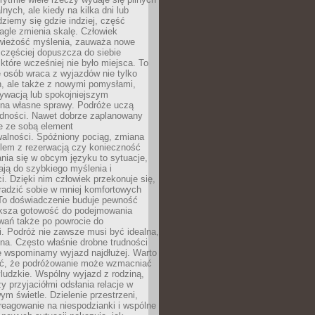
lnych, ale kiedy na kilka dni lub
dziemy się gdzie indziej, część
agle zmienia skalę. Człowiek
wieżość myślenia, zauważa nowe
 częściej dopuszcza do siebie
a które wcześniej nie było miejsca. To
e osób wraca z wyjazdów nie tylko
, ale także z nowymi pomysłami,
ywacją lub spokojniejszym
 na własne sprawy. Podróże uczą
adności. Nawet dobrze zaplanowany
e ze sobą element
walności. Spóźniony pociąg, zmiana
blem z rezerwacją czy konieczność
nia się w obcym języku to sytuacje,
ją do szybkiego myślenia i
i. Dzięki nim człowiek przekonuje się,
oradzić sobie w mniej komfortowych
To doświadczenie buduje pewność
iększa gotowość do podejmowania
ań także po powrocie do
. Podróż nie zawsze musi być idealna,
na. Często właśnie drobne trudności
że wspominamy wyjazd najdłużej. Warto
ć, że podróżowanie może wzmacniać
ludzkie. Wspólny wyjazd z rodziną,
y przyjaciółmi odsłania relacje w
ym świetle. Dzielenie przestrzeni,
reagowanie na niespodzianki i wspólne