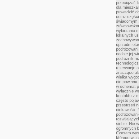
przeciążać l
dla mieszkań
prowadzić do
coraz części
świadomym, m
zrównoważon
wybieranie m
lokalnych us
zachowywanie
uprzedmiotaw
podróżowania
nadaje jej 
podróżnik m
technologicz
rezerwacje o
znacząco uła
wielka wygod
nie powinna
w schemat p
wyłącznie we
kontaktu z 
często pojaw
przestrzeń n
ciekawość. 
podróżowanie
rozwijający
siebie. Nie 
ogromnych b
Czasem wyst
którego wcze