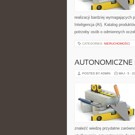
realizacji bardziej wymagających p
Inteligencja (AI). Katalog produk
potrzeby osób o odmiennych oczek
CATEGORIES:
NIERUCHOMOŚCI
AUTONOMICZNE 
POSTED BY ADMIN
MAJ - 5 - 2
znaleźć wiedzę przydatne zarówno