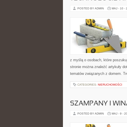
POSTED BY ADMIN
MAJ - 10 -
z myślą o osobach, które poszukuj
stronie można znaleźć artykuły d
tematów związanych z domem. Treś
CATEGORIES:
NIERUCHOMOŚCI
SZAMPANY I WIN
POSTED BY ADMIN
MAJ - 9 - 2