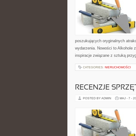
poszukujących oryginalnych atrak
wydarzenia. Nowości to Alkohole z
inspiracje związane z sztuką przy
CATEGORIES:
NIERUCHOMOŚCI
RECENZJE SPRZ
POSTED BY ADMIN
MAJ - 7 - 2