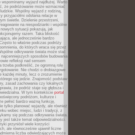
że wspominamy wyjazd najdłużej. Warto
ć, że podróżowanie może wzmacniać
ludzkie. Wspólny wyjazd z rodziną,
y przyjaciółmi odsłania relacje w
ym świetle. Dzielenie przestrzeni,
reagowanie na niespodzianki i wspólne
nowych sytuacji pokazują, jak
nkcjonujemy razem. Taka bliskość
jąca, ale jednocześnie bardzo
 Często to właśnie podczas podróży
omnienia, do których wraca się przez
 Wspólne odkrywanie świata może stać
z najcenniejszych sposobów budowania
ołowie refleksji nad sensem
 trzeba podkreślić, że ogromną rolę
ygotowanie. Nie chodzi o drobiazgowe
e każdej minuty, lecz o zrozumienie
którego się jedzie. Znajomość podstaw
ltury, zasad zachowania czy lokalnych
rawia, że podróż staje się głębsza i
powiedzialna. W tym kontekście
portal
oświęcony podróżom, kulturze i
że pełnić bardzo ważną funkcję,
e tylko planować wyjazdy, ale również
ku wobec miejsc, ludzi i tradycji, z
tykamy się podczas odkrywania świata.
 jest także temat odpowiedzialności.
tyki przyniósł wiele korzyści
h, ale równocześnie ujawnił liczne
admierna liczba odwiedzających może