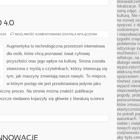
doświadczen
lokalizacje.
serią zdjęć,
kulturą. Ni
na rozwój os
 4.0
spojrzeć z d
codziennym r
i niepodważa
SPOŁECZEŃSTWO
 2026
MOŻLIWOŚĆ KOMENTOWANIA
ZOSTAŁA WYŁĄCZONA
4.0
tygodni znaj
problemów n
Augmentyka to technologiczna przestrzeń internetowa
odzyskuje ś
możliwości i
dla osób, które chcą poznawać świat cyfrowej
refleksje, n
przyszłości oraz jego wpływ na kulturę. Strona została
dlatego wiel
wypoczętych
stworzona z myślą o czytelnikach, którzy interesują się
większą mot
tym, jak maszyny zmieniają nasze nawyki. To miejsce,
spojrzeniem
również zar
w którym postęp nie jest przedstawiana jedynie jako
wyjazd niesi
nieprzewidy
miczny proces. Na stronie można znaleźć publikacje
pogody, pro
szcze niedawno kojarzyły się głównie z literaturą science
porozumiewa
które zmusza
elastycznośc
że potrafi p
warunkach. 
siebie i zw
nowych wyzw
codzienności
INNOWACJE
aby była cen