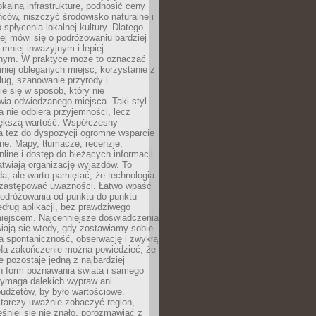
okalną infrastrukturę, podnosić ceny
ców, niszczyć środowisko naturalne i
 spłycenia lokalnej kultury. Dlatego
ej mówi się o podróżowaniu bardziej
niej inwazyjnym i lepiej
ym. W praktyce może to oznaczać
niej obleganych miejsc, korzystanie z
ług, szanowanie przyrody i
 się w sposób, który nie
ia odwiedzanego miejsca. Taki styl
 nie odbiera przyjemności, lecz
większą wartość. Współczesny
a też do dyspozycji ogromne wsparcie
ne. Mapy, tłumacze, recenzje,
nline i dostęp do bieżących informacji
twiają organizację wyjazdów. To
a, ale warto pamiętać, że technologia
 zastępować uważności. Łatwo wpaść
odróżowania od punktu do punktu
dług aplikacji, bez prawdziwego
miejscem. Najcenniejsze doświadczenia
iają się wtedy, gdy zostawiamy sobie
a spontaniczność, obserwację i zwykłą
Na zakończenie można powiedzieć, że
 pozostaje jedną z najbardziej
ch form poznawania świata i samego
wymaga dalekich wypraw ani
udżetów, by było wartościowe.
arczy uważnie zobaczyć region,
śniej się nie znało, porozmawiać z