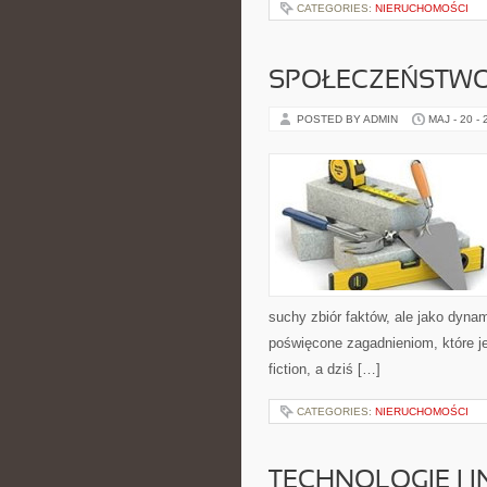
CATEGORIES:
NIERUCHOMOŚCI
SPOŁECZEŃSTWO
POSTED BY ADMIN
MAJ - 20 -
suchy zbiór faktów, ale jako dyna
poświęcone zagadnieniom, które je
fiction, a dziś […]
CATEGORIES:
NIERUCHOMOŚCI
TECHNOLOGIE I 