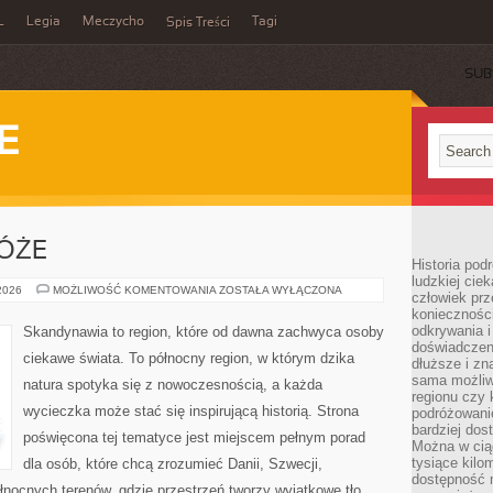
L
Legia
Meczycho
Tagi
Spis Treści
SUB
E
ÓŻE
Historia pod
ludzkiej ci
RODZINNE
 2026
MOŻLIWOŚĆ KOMENTOWANIA
ZOSTAŁA WYŁĄCZONA
człowiek prz
PODRÓŻE
konieczności
odkrywania i
Skandynawia to region, które od dawna zachwyca osoby
doświadczeni
ciekawe świata. To północny region, w którym dzika
dłuższe i zn
sama możliw
natura spotyka się z nowoczesnością, a każda
regionu czy 
wycieczka może stać się inspirującą historią. Strona
podróżowanie
bardziej dos
poświęcona tej tematyce jest miejscem pełnym porad
Można w ciąg
tysiące kilo
dla osób, które chcą zrozumieć Danii, Szwecji,
dostępność m
 północnych terenów, gdzie przestrzeń tworzy wyjątkowe tło