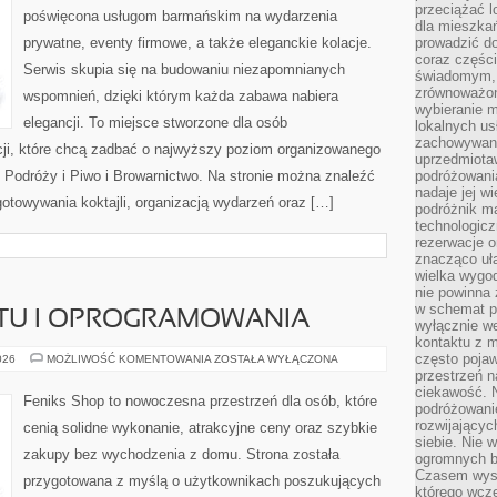
przeciążać l
poświęcona usługom barmańskim na wydarzenia
dla mieszkań
prywatne, eventy firmowe, a także eleganckie kolacje.
prowadzić do
coraz części
Serwis skupia się na budowaniu niezapomnianych
świadomym, m
zrównoważon
wspomnień, dzięki którym każda zabawa nabiera
wybieranie m
elegancji. To miejsce stworzone dla osób
lokalnych us
zachowywanie
cji, które chcą zadbać o najwyższy poziom organizowanego
uprzedmiotaw
 Podróży i Piwo i Browarnictwo. Na stronie można znaleźć
podróżowania
nadaje jej 
gotowywania koktajli, organizacją wydarzeń oraz […]
podróżnik m
technologicz
rezerwacje o
znacząco uła
wielka wygod
nie powinna
w schemat p
ĘTU I OPROGRAMOWANIA
wyłącznie we
kontaktu z 
często pojaw
RECENZJE
026
MOŻLIWOŚĆ KOMENTOWANIA
ZOSTAŁA WYŁĄCZONA
SPRZĘTU
przestrzeń n
I
ciekawość. 
OPROGRAMOWANIA
Feniks Shop to nowoczesna przestrzeń dla osób, które
podróżowanie
rozwijający
cenią solidne wykonanie, atrakcyjne ceny oraz szybkie
siebie. Nie 
zakupy bez wychodzenia z domu. Strona została
ogromnych b
Czasem wyst
przygotowana z myślą o użytkownikach poszukujących
którego wcze