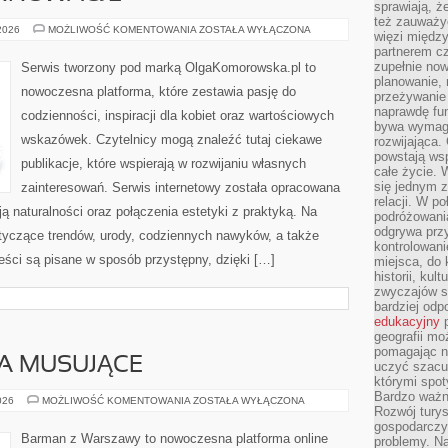
sprawiają, 
też zauważy
TECHNOLOGIE
 2026
MOŻLIWOŚĆ KOMENTOWANIA
ZOSTAŁA WYŁĄCZONA
więzi między
I
partnerem cz
INNOWACJE
zupełnie now
Serwis tworzony pod marką OlgaKomorowska.pl to
planowanie, 
nowoczesna platforma, które zestawia pasję do
przeżywanie 
naprawdę fu
codzienności, inspiracji dla kobiet oraz wartościowych
bywa wymaga
wskazówek. Czytelnicy mogą znaleźć tutaj ciekawe
rozwijająca.
powstają wsp
publikacje, które wspierają w rozwijaniu własnych
całe życie.
się jednym 
zainteresowań. Serwis internetowy została opracowana
relacji. W p
ą naturalności oraz połączenia estetyki z praktyką. Na
podróżowania
odgrywa prz
otyczące trendów, urody, codziennych nawyków, a także
kontrolowani
ci są pisane w sposób przystępny, dzięki […]
miejsca, do 
historii, ku
zwyczajów sp
bardziej od
edukacyjny
p
geografii mo
pomagając ni
A MUSUJĄCE
uczyć szacun
którymi spo
Bardzo ważny
SZAMPANY
026
MOŻLIWOŚĆ KOMENTOWANIA
ZOSTAŁA WYŁĄCZONA
Rozwój turys
I
WINA
gospodarczyc
MUSUJĄCE
Barman z Warszawy to nowoczesna platforma online
problemy. N