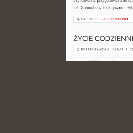
użytkowania, przygotowania do sp
też: Samochody Elektryczne i Hyb
CATEGORIES:
NIERUCHOMOŚCI
ŻYCIE CODZIENN
POSTED BY ADMIN
MAJ - 2 - 2
przypadkowy zbiór treści, lecz up
jak i wartość publikowanych materi
Kuchnia Wiejska. Strona Madlenn
CATEGORIES:
NIERUCHOMOŚCI