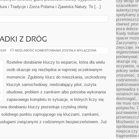
czy wciąż u
szacunkiem 
tura i Tradycje i Zorza Polarna i Zjawiska Natury. To […]
autentyczny
spotykamy po
przemieszcza
również pro
poza dobrze
Kiedy trafia
spacer może
PADKI Z DRÓG
Zaczynamy d
zwyczaje, in
HISTORIE
 2026
MOŻLIWOŚĆ KOMENTOWANIA
ZOSTAŁA WYŁĄCZONA
organizowani
I
porównywać 
PRZYPADKI
Z
okazuje się,
Rzetelne dorabianie kluczy to wsparcie, która dla wielu
DRÓG
oczywiste, w
osób okazuje się niezbędna w najmniej oczekiwanym
pokory wobec
zrozumieć, ż
momencie. Zgubiony klucz do mieszkania, uszkodzony
codziennośc
kluczyk samochodowy, niedziałający pilot, zużyta
podróżowanie
sprowadza si
obudowa, problem z zamkiem albo potrzeba wykonania
ostatnich la
dostrzegać,
zapasowego kompletu to sytuacje, w których liczy się
nie musi ozn
ona dorabianiu kluczy prezentuje czytelną ofertę
pośpiechu. 
poznawanie j
ą solidnego punktu zajmującego się kluczami, zamkami,
przemieszcz
usługami związanymi z codziennym bezpieczeństwem. Już
Możliwość r
spróbowania 
miejsca czy
fragmentów m