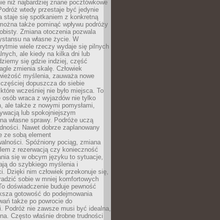
ie niż najbardziej znane pocztówkowe
 Podróż wtedy przestaje być jedynie
 a staje się spotkaniem z konkretną
e można także pominąć wpływu podróży
obisty. Zmiana otoczenia pozwala
ystansu na własne życie. W
ytmie wiele rzeczy wydaje się pilnych
lnych, ale kiedy na kilka dni lub
dziemy się gdzie indziej, część
agle zmienia skalę. Człowiek
wieżość myślenia, zauważa nowe
 częściej dopuszcza do siebie
a które wcześniej nie było miejsca. To
e osób wraca z wyjazdów nie tylko
, ale także z nowymi pomysłami,
ywacją lub spokojniejszym
 na własne sprawy. Podróże uczą
adności. Nawet dobrze zaplanowany
e ze sobą element
walności. Spóźniony pociąg, zmiana
blem z rezerwacją czy konieczność
nia się w obcym języku to sytuacje,
ją do szybkiego myślenia i
i. Dzięki nim człowiek przekonuje się,
oradzić sobie w mniej komfortowych
To doświadczenie buduje pewność
iększa gotowość do podejmowania
ań także po powrocie do
. Podróż nie zawsze musi być idealna,
na. Często właśnie drobne trudności