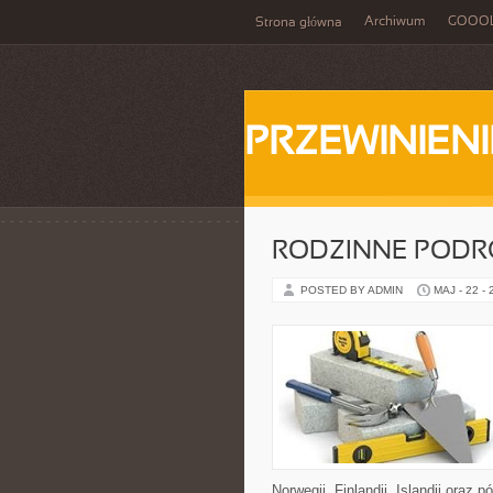
Archiwum
GOOO
Strona główna
PRZEWINIENI
RODZINNE PODR
POSTED BY ADMIN
MAJ - 22 -
Norwegii, Finlandii, Islandii oraz