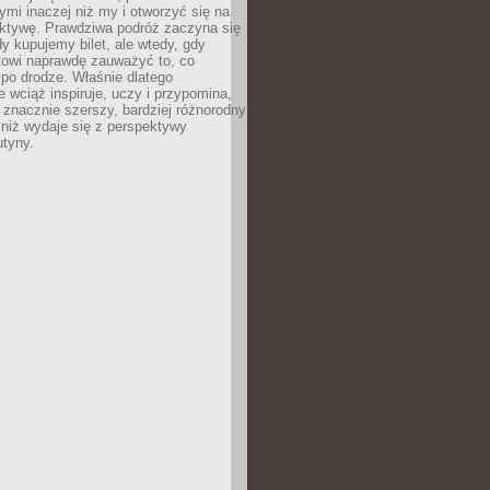
ymi inaczej niż my i otworzyć się na
ktywę. Prawdziwa podróż zaczyna się
dy kupujemy bilet, ale wtedy, gdy
towi naprawdę zauważyć to, co
po drodze. Właśnie dlatego
 wciąż inspiruje, uczy i przypomina,
t znacznie szerszy, bardziej różnorodny
 niż wydaje się z perspektywy
utyny.