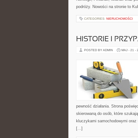
podróży. Nowości na stronie to Kul
CATEGORIES:
NIERUCHOMOŚCI
HISTORIE I PRZY
POSTED BY ADMIN
MAJ - 21 -
pewność działania. Strona poświęc
skierowaną do osób, które szukaj
kluczykami samochodowymi oraz 
[…]