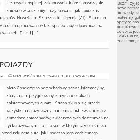
ciekawych inspiracji zakupowych, które sprawdzą się
ludźmi żyjąc
nową perspe
zarówno w codziennym użytkowaniu, jak i podczas
nie wtedy, g
jesteśmy go
rojektów. Nowości to Sztuczna Inteligencja (AI) i Sztuczna
spotyka nas 
tów została opracowana w taki sposób, aby odpowiadać na
podróżowanie
że świat jes
iwaniach. Dzięki […]
i ciekawszy,
codziennej r
POJAZDY
AUTONOMICZNE
026
MOŻLIWOŚĆ KOMENTOWANIA
ZOSTAŁA WYŁĄCZONA
POJAZDY
Moto Concierge to samochodowy serwis informacyjny,
który został przygotowany z myślą o osobach
zainteresowanych autami. Strona skupia się przede
wszystkim na użytecznych informacjach związanych z
sprzedażą samochodów, zwłaszcza tych dostępnych na
rynku używanym. To miejsce, w którym czytelnik może
 przed zakupem auta, jak i podczas jego codziennego