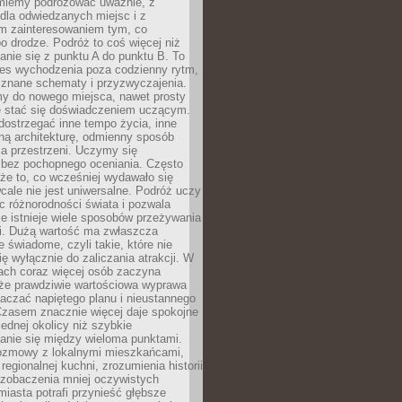
miemy podróżować uważnie, z
dla odwiedzanych miejsc i z
m zainteresowaniem tym, co
 drodze. Podróż to coś więcej niż
nie się z punktu A do punktu B. To
ces wychodzenia poza codzienny rytm,
 znane schematy i przyzwyczajenia.
my do nowego miejsca, nawet prosty
 stać się doświadczeniem uczącym.
ostrzegać inne tempo życia, inne
ną architekturę, odmienny sposób
a przestrzeni. Uczymy się
bez pochopnego oceniania. Często
 że to, co wcześniej wydawało się
cale nie jest uniwersalne. Podróż uczy
 różnorodności świata i pozwala
e istnieje wiele sposobów przeżywania
i. Dużą wartość ma zwłaszcza
 świadome, czyli takie, które nie
ę wyłącznie do zaliczania atrakcji. W
tach coraz więcej osób zaczyna
 że prawdziwie wartościowa wyprawa
aczać napiętego planu i nieustannego
Czasem znacznie więcej daje spokojne
ednej okolicy niż szybkie
anie się między wieloma punktami.
ozmowy z lokalnymi mieszkańcami,
regionalnej kuchni, zrozumienia historii
 zobaczenia mniej oczywistych
iasta potrafi przynieść głębsze