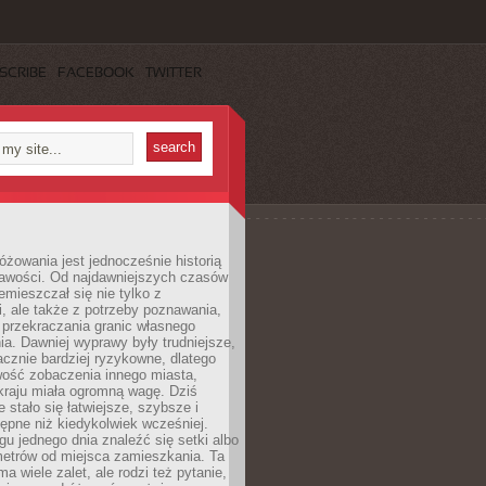
SCRIBE
FACEBOOK
TWITTER
różowania jest jednocześnie historią
ekawości. Od najdawniejszych czasów
emieszczał się nie tylko z
, ale także z potrzeby poznawania,
 przekraczania granic własnego
a. Dawniej wyprawy były trudniejsze,
acznie bardziej ryzykowne, dlatego
ość zobaczenia innego miasta,
kraju miała ogromną wagę. Dziś
 stało się łatwiejsze, szybsze i
tępne niż kiedykolwiek wcześniej.
u jednego dnia znaleźć się setki albo
metrów od miejsca zamieszkania. Ta
a wiele zalet, ale rodzi też pytanie,