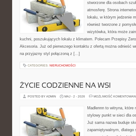
stworzone dla osobach szu
atmosferę. Strona internet
lokalu, w którym jedzenie m
również tworzone z pomysł
wizytówka, która może zain
kuchni, poszukujących lokalu z klimatem. Polecam Przepisy Zero
Akcesoria. Już od pierwszego kontaktu z ofertą można odnieść wr
na przyjazny styl połączoną z […]
CATEGORIES:
NIERUCHOMOŚCI
ŻYCIE CODZIENNE NA WSI
POSTED BY ADMIN
MAJ - 2 - 2026
MOŻLIWOŚĆ KOMENTOWAN
Madlennn to witryna, które
stylowy punkt w sieci dla o
Już sama nazwa buduje sko
zapamiętywalnym, dlatego 