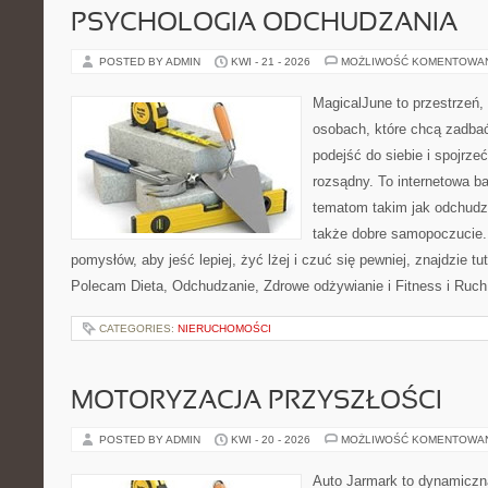
PSYCHOLOGIA ODCHUDZANIA
POSTED BY ADMIN
KWI - 21 - 2026
MOŻLIWOŚĆ KOMENTOWA
MagicalJune to przestrzeń,
osobach, które chcą zadba
podejść do siebie i spojrz
rozsądny. To internetowa 
tematom takim jak odchudza
także dobre samopoczucie.
pomysłów, aby jeść lepiej, żyć lżej i czuć się pewniej, znajdzie tu
Polecam Dieta, Odchudzanie, Zdrowe odżywianie i Fitness i Ruch
CATEGORIES:
NIERUCHOMOŚCI
MOTORYZACJA PRZYSZŁOŚCI
POSTED BY ADMIN
KWI - 20 - 2026
MOŻLIWOŚĆ KOMENTOWA
Auto Jarmark to dynamiczna