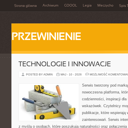
Archiwum
GOOOL
Legia
Meczycho
Strona główna
Spis 
PRZEWINIENIE
TECHNOLOGIE I INNOWACJE
POSTED BY ADMIN
MAJ - 10 - 2026
MOŻLIWOŚĆ KOMENTOWA
Serwis tworzony pod marką
nowoczesna platforma, któr
codzienności, inspiracji dl
wskazówek. Czytelnicy mog
publikacje, które wspierają
zainteresowań. Serwis inte
z myślą o osobach, które poszukują naturalności oraz połączenia 