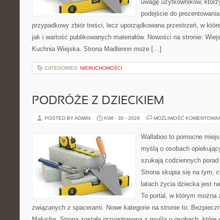
uwagę użytkowników, którzy
podejście do prezentowania 
przypadkowy zbiór treści, lecz uporządkowana przestrzeń, w któr
jak i wartość publikowanych materiałów. Nowości na stronie: Wiejsk
Kuchnia Wiejska. Strona Madlennn może […]
CATEGORIES:
NIERUCHOMOŚCI
PODRÓŻE Z DZIECKIEM
POSTED BY ADMIN
KWI - 30 - 2026
MOŻLIWOŚĆ KOMENTOWA
Wallaboo to pomocne miejs
myślą o osobach opiekujący
szukają codziennych porad
Strona skupia się na tym, 
latach życia dziecka jest 
To portal, w którym można 
związanych z spacerami. Nowe kategorie na stronie to: Bezpieczn
Malucha. Strona została przygotowana z myślą o osobach, które