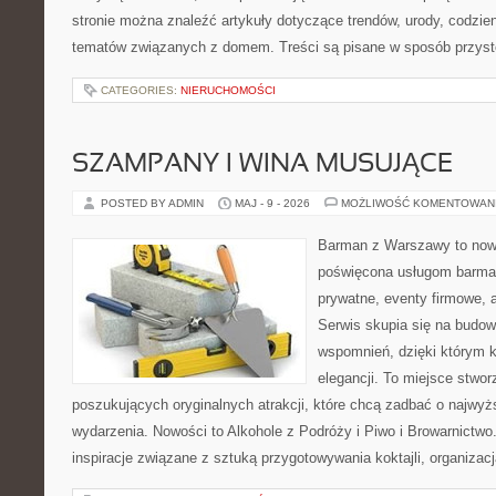
stronie można znaleźć artykuły dotyczące trendów, urody, codzi
tematów związanych z domem. Treści są pisane w sposób przystę
CATEGORIES:
NIERUCHOMOŚCI
SZAMPANY I WINA MUSUJĄCE
POSTED BY ADMIN
MAJ - 9 - 2026
MOŻLIWOŚĆ KOMENTOWAN
Barman z Warszawy to nowo
poświęcona usługom barma
prywatne, eventy firmowe, a
Serwis skupia się na budo
wspomnień, dzięki którym 
elegancji. To miejsce stwor
poszukujących oryginalnych atrakcji, które chcą zadbać o najw
wydarzenia. Nowości to Alkohole z Podróży i Piwo i Browarnictwo
inspiracje związane z sztuką przygotowywania koktajli, organizac