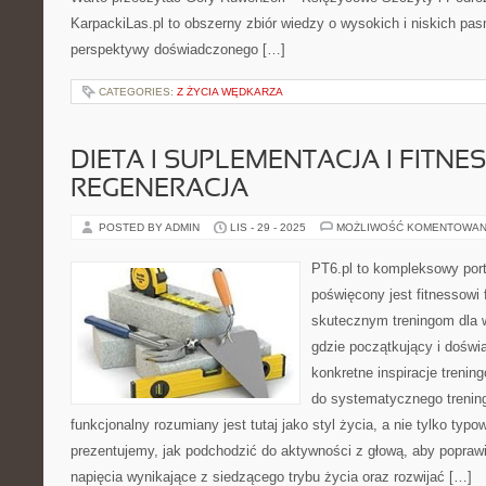
KarpackiLas.pl to obszerny zbiór wiedzy o wysokich i niskich pa
perspektywy doświadczonego […]
CATEGORIES:
Z ŻYCIA WĘDKARZA
DIETA I SUPLEMENTACJA I FITNES
REGENERACJA
POSTED BY ADMIN
LIS - 29 - 2025
MOŻLIWOŚĆ KOMENTOWAN
PT6.pl to kompleksowy porta
poświęcony jest fitnessowi
skutecznym treningom dla w
gdzie początkujący i dośw
konkretne inspiracje treni
do systematycznego trening
funkcjonalny rozumiany jest tutaj jako styl życia, a nie tylko typo
prezentujemy, jak podchodzić do aktywności z głową, aby popraw
napięcia wynikające z siedzącego trybu życia oraz rozwijać […]