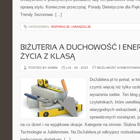
oprawą stylu. Koniecznie przeczytaj: Porady Dietetyczne dla Pięk
Trendy Sezonowe. […]
CATEGORIES:
INSPIRACJE I ARANŻACJE
BIŻUTERIA A DUCHOWOŚĆ I ENER
ŻYCIA Z KLASĄ
POSTED BY ADMIN
LIS - 26 - 2025
MOŻLIWOŚĆ KOMENTOWAN
DoJubilera.pl to portal, w k
czymś więcej niż tylko ozd
wyrażenia siebie. Ten blog 
czytelnikach, które uwielbia
wiarygodnych wskazówek, p
sprawdzonych rozwiązań, ja
na co dzień i na wyjątkowe okazje. Kategorie na stronie: Ślubna 
Technologie w Jubilerstwie. Na DoJubilera.pl odkryjesz rozbudow
tradycyjnym dodatkom, […]