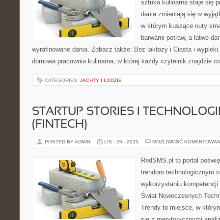
sztuka kulinarna staje się 
dania zmieniają się w wyją
w którym kuszące nuty sma
barwami potraw, a łatwe da
wyrafinowane dania. Zobacz także: Bez laktozy i Ciasta i wypieki
domowa pracownia kulinarna, w której każdy czytelnik znajdzie c
CATEGORIES:
JACHTY I ŁODZIE
STARTUP STORIES I TECHNOLOG
(FINTECH)
POSTED BY ADMIN
LIS - 26 - 2025
MOŻLIWOŚĆ KOMENTOWAN
RedSMS.pl to portal poświ
trendom technologicznym 
wykorzystaniu kompetencji
Świat Nowoczesnych Technol
Trendy to miejsce, w którym
się z merytorycznymi anal