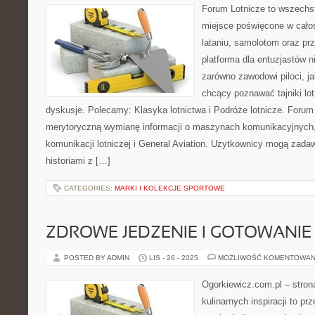
Forum Lotnicze to wszechs
miejsce poświęcone w całoś
lataniu, samolotom oraz pr
platforma dla entuzjastów n
zarówno zawodowi piloci, ja
chcący poznawać tajniki lo
dyskusje. Polecamy: Klasyka lotnictwa i Podróże lotnicze. Forum
merytoryczną wymianę informacji o maszynach komunikacyjnych
komunikacji lotniczej i General Aviation. Użytkownicy mogą zadawa
historiami z […]
CATEGORIES:
MARKI I KOLEKCJE SPORTOWE
ZDROWE JEDZENIE I GOTOWANIE
POSTED BY ADMIN
LIS - 26 - 2025
MOŻLIWOŚĆ KOMENTOWAN
Ogorkiewicz.com.pl – stron
kulinarnych inspiracji to pr