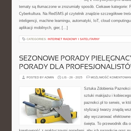
tematy są tłumaczone w zrozumiały sposób. Ciekawe kategorie: P
Cyberkultura. Na RedSMS.pl czytelnik znajdzie szczegółowe treś
inteligencji, machine learningu, automatyki, IoT, cloud computing
aplikacji mobilnych, gier, […]
CATEGORIES:
INTERNET RADIOWY I SATELITARNY
SEZONOWE PORADY PIELĘGNACY
PORADY DLA PROFESJONALIST
POSTED BY ADMIN
LIS - 26 - 2025
MOŻLIWOŚĆ KOMENTOWAN
Sztuka Zdobienia Paznokci 
sztuki makijażu i kobieceg
paznokci.pl to serwis, w kt
stylizacji twarzy znajdą ws
aby wyczarować efektowne s
święta. To przewodnik dla 
kreatywność z praktycznymi poradami, aby ich paznokcie oraz ma