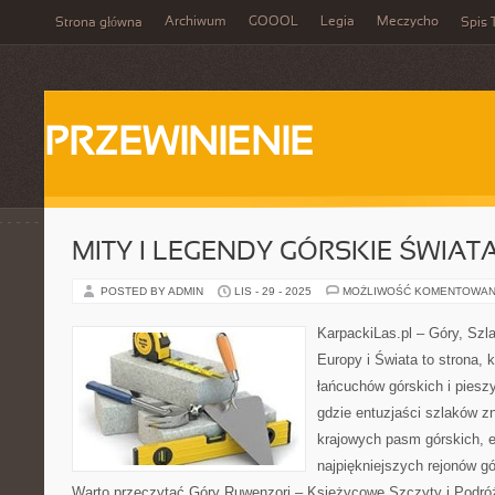
Archiwum
GOOOL
Legia
Meczycho
Strona główna
Spis 
PRZEWINIENIE
MITY I LEGENDY GÓRSKIE ŚWIAT
POSTED BY ADMIN
LIS - 29 - 2025
MOŻLIWOŚĆ KOMENTOWAN
KarpackiLas.pl – Góry, Szl
Europy i Świata to strona, 
łańcuchów górskich i piesz
gdzie entuzjaści szlaków z
krajowych pasm górskich, e
najpiękniejszych rejonów g
Warto przeczytać Góry Ruwenzori – Księżycowe Szczyty i Podróż