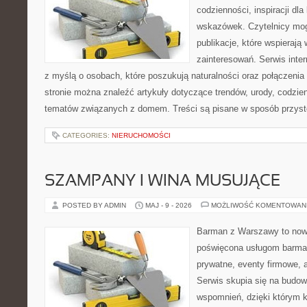
codzienności, inspiracji dl
wskazówek. Czytelnicy mog
publikacje, które wspierają
zainteresowań. Serwis inte
z myślą o osobach, które poszukują naturalności oraz połączenia 
stronie można znaleźć artykuły dotyczące trendów, urody, codzi
tematów związanych z domem. Treści są pisane w sposób przystę
CATEGORIES:
NIERUCHOMOŚCI
SZAMPANY I WINA MUSUJĄCE
POSTED BY ADMIN
MAJ - 9 - 2026
MOŻLIWOŚĆ KOMENTOWAN
Barman z Warszawy to nowo
poświęcona usługom barma
prywatne, eventy firmowe, a
Serwis skupia się na budo
wspomnień, dzięki którym 