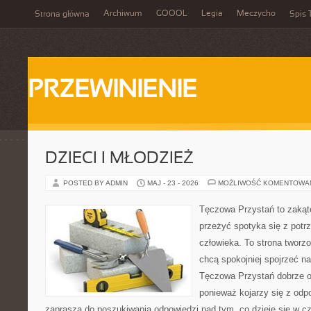
Archiwum
GOOOL
Legia
Meczycho
Strona główna
Spis 
PRZEWINIENIE
DZIECI I MŁODZIEŻ
POSTED BY ADMIN
MAJ - 23 - 2026
MOŻLIWOŚĆ KOMENTOWA
Tęczowa Przystań to zakąte
przeżyć spotyka się z pot
człowieka. To strona tworz
chcą spokojniej spojrzeć n
Tęczowa Przystań dobrze od
ponieważ kojarzy się z odp
zaprasza do poszukiwania odpowiedzi nad tym, co dzieje się w c