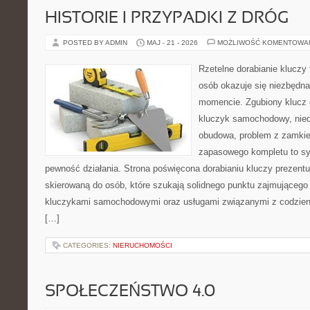
HISTORIE I PRZYPADKI Z DRÓG
POSTED BY ADMIN
MAJ - 21 - 2026
MOŻLIWOŚĆ KOMENTOWA
Rzetelne dorabianie kluczy 
osób okazuje się niezbędn
momencie. Zgubiony klucz 
kluczyk samochodowy, niedz
obudowa, problem z zamkie
zapasowego kompletu to syt
pewność działania. Strona poświęcona dorabianiu kluczy prezentuj
skierowaną do osób, które szukają solidnego punktu zajmującego
kluczykami samochodowymi oraz usługami związanymi z codzie
[…]
CATEGORIES:
NIERUCHOMOŚCI
SPOŁECZEŃSTWO 4.0