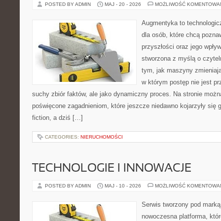
POSTED BY ADMIN
MAJ - 20 - 2026
MOŻLIWOŚĆ KOMENTOWA
Augmentyka to technologicz
dla osób, które chcą pozna
przyszłości oraz jego wpływ
stworzona z myślą o czyteln
tym, jak maszyny zmieniają
w którym postęp nie jest pr
suchy zbiór faktów, ale jako dynamiczny proces. Na stronie możn
poświęcone zagadnieniom, które jeszcze niedawno kojarzyły się gł
fiction, a dziś […]
CATEGORIES:
NIERUCHOMOŚCI
TECHNOLOGIE I INNOWACJE
POSTED BY ADMIN
MAJ - 10 - 2026
MOŻLIWOŚĆ KOMENTOWA
Serwis tworzony pod marką
nowoczesna platforma, któr