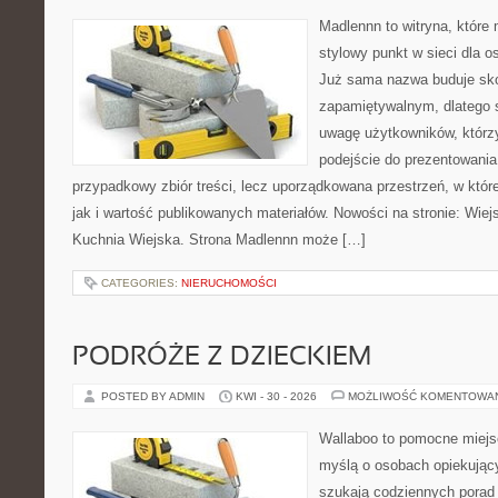
Madlennn to witryna, które
stylowy punkt w sieci dla o
Już sama nazwa buduje sko
zapamiętywalnym, dlatego 
uwagę użytkowników, którzy
podejście do prezentowania 
przypadkowy zbiór treści, lecz uporządkowana przestrzeń, w któr
jak i wartość publikowanych materiałów. Nowości na stronie: Wiejsk
Kuchnia Wiejska. Strona Madlennn może […]
CATEGORIES:
NIERUCHOMOŚCI
PODRÓŻE Z DZIECKIEM
POSTED BY ADMIN
KWI - 30 - 2026
MOŻLIWOŚĆ KOMENTOWA
Wallaboo to pomocne miejs
myślą o osobach opiekujący
szukają codziennych porad