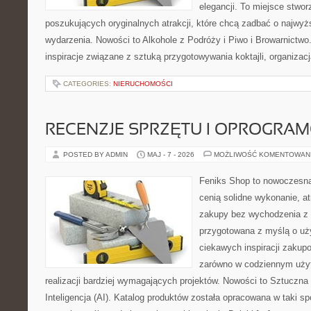
elegancji. To miejsce stwor
poszukujących oryginalnych atrakcji, które chcą zadbać o najw
wydarzenia. Nowości to Alkohole z Podróży i Piwo i Browarnictwo
inspiracje związane z sztuką przygotowywania koktajli, organizac
CATEGORIES:
NIERUCHOMOŚCI
RECENZJE SPRZĘTU I OPROGRA
POSTED BY ADMIN
MAJ - 7 - 2026
MOŻLIWOŚĆ KOMENTOWAN
Feniks Shop to nowoczesna 
cenią solidne wykonanie, a
zakupy bez wychodzenia z 
przygotowana z myślą o uż
ciekawych inspiracji zakup
zarówno w codziennym użyt
realizacji bardziej wymagających projektów. Nowości to Sztuczna I
Inteligencja (AI). Katalog produktów została opracowana w taki 