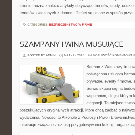
stronie można znaleźć artykuły dotyczące trendów, urody, codzi
tematów związanych z domem. Treści są pisane w sposób przystę
CATEGORIES:
BEZPIECZEŃSTWO W FIRMIE
SZAMPANY I WINA MUSUJĄCE
POSTED BY ADMIN
MAJ - 9 - 2026
MOŻLIWOŚĆ KOMENTOWAN
Barman z Warszawy to nowo
poświęcona usługom barma
prywatne, eventy firmowe, a
Serwis skupia się na budo
wspomnień, dzięki którym 
elegancji. To miejsce stwor
poszukujących oryginalnych atrakcji, które chcą zadbać o najw
wydarzenia. Nowości to Alkohole z Podróży i Piwo i Browarnictwo
inspiracje związane z sztuką przygotowywania koktajli, organizac