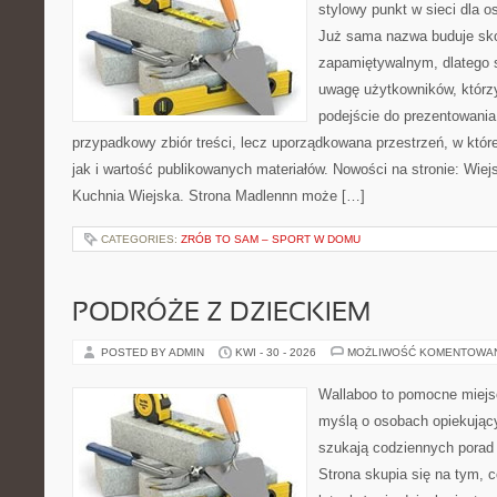
stylowy punkt w sieci dla o
Już sama nazwa buduje sko
zapamiętywalnym, dlatego 
uwagę użytkowników, którzy
podejście do prezentowania 
przypadkowy zbiór treści, lecz uporządkowana przestrzeń, w któr
jak i wartość publikowanych materiałów. Nowości na stronie: Wiejsk
Kuchnia Wiejska. Strona Madlennn może […]
CATEGORIES:
ZRÓB TO SAM – SPORT W DOMU
PODRÓŻE Z DZIECKIEM
POSTED BY ADMIN
KWI - 30 - 2026
MOŻLIWOŚĆ KOMENTOWA
Wallaboo to pomocne miejs
myślą o osobach opiekujący
szukają codziennych porad
Strona skupia się na tym, 