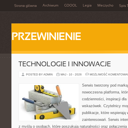
Archiwum
GOOOL
Legia
Meczycho
Strona główna
Spis 
PRZEWINIENIE
TECHNOLOGIE I INNOWACJE
POSTED BY ADMIN
MAJ - 10 - 2026
MOŻLIWOŚĆ KOMENTOWA
Serwis tworzony pod marką
nowoczesna platforma, któr
codzienności, inspiracji dl
wskazówek. Czytelnicy mog
publikacje, które wspierają
zainteresowań. Serwis inte
z myślą o osobach, które poszukują naturalności oraz połączenia 