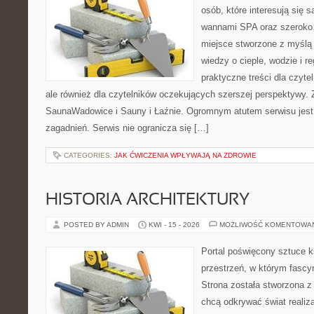
osób, które interesują się 
wannami SPA oraz szeroko 
miejsce stworzone z myślą
wiedzy o cieple, wodzie i r
praktyczne treści dla czyt
ale również dla czytelników oczekujących szerszej perspektywy.
SaunaWadowice i Sauny i Łaźnie. Ogromnym atutem serwisu jest
zagadnień. Serwis nie ogranicza się […]
CATEGORIES:
JAK ĆWICZENIA WPŁYWAJĄ NA ZDROWIE
HISTORIA ARCHITEKTURY
POSTED BY ADMIN
KWI - 15 - 2026
MOŻLIWOŚĆ KOMENTOWA
Portal poświęcony sztuce k
przestrzeń, w którym fascy
Strona została stworzona z
chcą odkrywać świat realizac