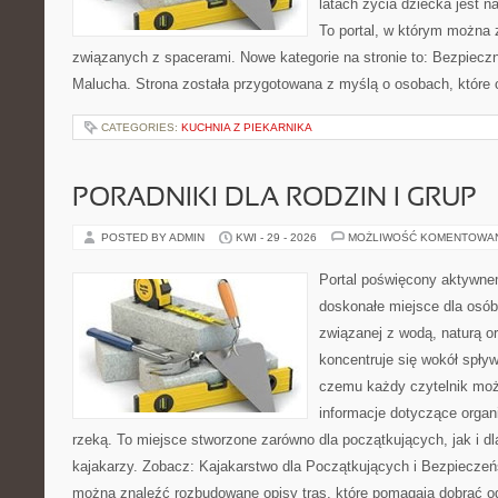
latach życia dziecka jest 
To portal, w którym można 
związanych z spacerami. Nowe kategorie na stronie to: Bezpieczn
Malucha. Strona została przygotowana z myślą o osobach, które
CATEGORIES:
KUCHNIA Z PIEKARNIKA
PORADNIKI DLA RODZIN I GRUP
POSTED BY ADMIN
KWI - 29 - 2026
MOŻLIWOŚĆ KOMENTOWA
Portal poświęcony aktywn
doskonałe miejsce dla osób
związanej z wodą, naturą o
koncentruje się wokół spły
czemu każdy czytelnik moż
informacje dotyczące organ
rzeką. To miejsce stworzone zarówno dla początkujących, jak i 
kajakarzy. Zobacz: Kajakarstwo dla Początkujących i Bezpieczeń
można znaleźć rozbudowane opisy tras, które pomagają dobrać o