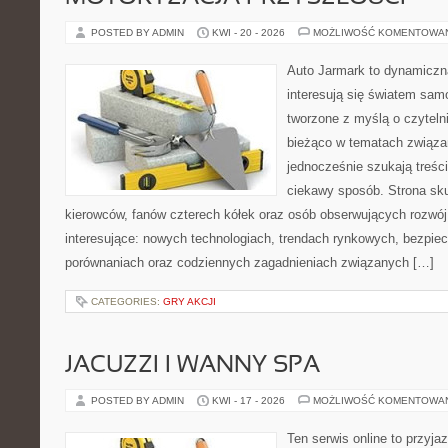
POSTED BY ADMIN
KWI - 20 - 2026
MOŻLIWOŚĆ KOMENTOWA
Auto Jarmark to dynamiczna
interesują się światem sa
tworzone z myślą o czyteln
bieżąco w tematach związa
jednocześnie szukają treśc
ciekawy sposób. Strona sku
kierowców, fanów czterech kółek oraz osób obserwujących rozwój
interesujące: nowych technologiach, trendach rynkowych, bezpiecz
porównaniach oraz codziennych zagadnieniach związanych […]
CATEGORIES:
GRY AKCJI
JACUZZI I WANNY SPA
POSTED BY ADMIN
KWI - 17 - 2026
MOŻLIWOŚĆ KOMENTOWA
Ten serwis online to przyja