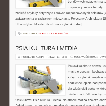
trendów wpływających na to
inspirujący serwis tematyc
znaleźć artykuły dotyczące zarówno rozpoznawalnych obiektów, 
związanych z urządzaniem mieszkania. Polecamy Architektura E
Urbanistyka i Miasta. Na stronie czytelnik trafia […]
CATEGORIES:
PORADY DLA RODZICÓW
PSIA KULTURA I MEDIA
POSTED BY ADMIN
KWI - 14 - 2026
MOŻLIWOŚĆ KOMENTOWA
Pakawilkolaka to serwis, kt
myślą o osobach kochający
którym czytelnik znajdzie 
codziennej opieki nad psem
dla właścicieli psów, w któ
użyteczne źródło wiedzy. Fa
Opiekunów i Psia Kultura i Media. Na stronie można znaleźć obsze
Dzięki temu użytkownik ma możliwość dopasować psa do własne