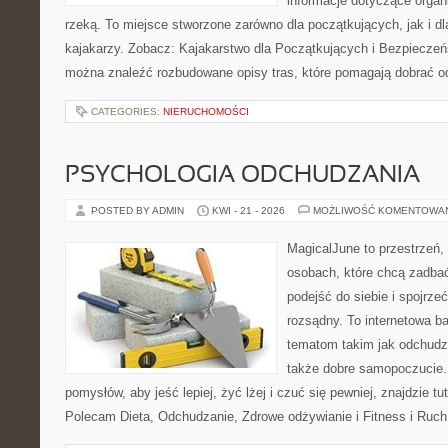
informacje dotyczące organ
rzeką. To miejsce stworzone zarówno dla początkujących, jak i 
kajakarzy. Zobacz: Kajakarstwo dla Początkujących i Bezpieczeń
można znaleźć rozbudowane opisy tras, które pomagają dobrać o
CATEGORIES:
NIERUCHOMOŚCI
PSYCHOLOGIA ODCHUDZANIA
POSTED BY ADMIN
KWI - 21 - 2026
MOŻLIWOŚĆ KOMENTOWA
MagicalJune to przestrzeń,
osobach, które chcą zadba
podejść do siebie i spojrz
rozsądny. To internetowa 
tematom takim jak odchudza
także dobre samopoczucie.
pomysłów, aby jeść lepiej, żyć lżej i czuć się pewniej, znajdzie tu
Polecam Dieta, Odchudzanie, Zdrowe odżywianie i Fitness i Ruch