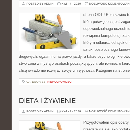
POSTED BY ADMIN
KWI - 4 - 2026
MOŻLIWOŚĆ KOMENTOWAN
strona ODTJ Bolesławiec t
która poświęcona jest zaga
odpowiedzialnego uczestni
rozwijania kompetencji za k
którym odbiorca odnajdzie r
sztuki bezpiecznego kiero
drogowych, egzaminu na prawo jazdy, a także psychologii kierowc
stworzona z myślą o osobach początkujących, ale również o kier
chcą świadomie rozwijać swoje umiejętności. Kategorie na stroni
CATEGORIES:
NIERUCHOMOŚCI
DIETA I ŻYWIENIE
POSTED BY ADMIN
KWI - 2 - 2026
MOŻLIWOŚĆ KOMENTOWAN
Przygotowałem opis oparty 
przedstawia się jako portal 