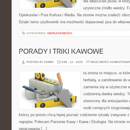
dla właścicieli psów, w któ
użyteczne źródło wiedzy. Fa
Opiekunów i Psia Kultura i Media. Na stronie można znaleźć obsze
Dzięki temu użytkownik ma możliwość dopasować psa do własne
CATEGORIES:
NIERUCHOMOŚCI
PORADY I TRIKI KAWOWE
POSTED BY ADMIN
KWI - 12 - 2026
MOŻLIWOŚĆ KOMENTOWA
ta strona to miejsce, w któ
herbatą, a zamiłowanie do
zamienia się w użyteczne w
codzienną dawkę wiedzy. To
stworzony dla entuzjastów
osób ceniących rozgrzewają
którzy po prostu chcą lepiej poznać codzienne rytuały związane
napojów. Polecam Parzenie Kawy i Kawa i Ekologia. Na stronie 
opracowania […]