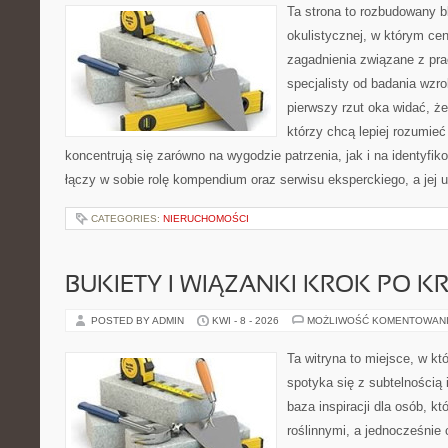
Ta strona to rozbudowany 
okulistycznej, w którym cen
zagadnienia związane z prac
specjalisty od badania wzr
pierwszy rzut oka widać, że 
którzy chcą lepiej rozumieć
koncentrują się zarówno na wygodzie patrzenia, jak i na identyfik
łączy w sobie rolę kompendium oraz serwisu eksperckiego, a jej u
CATEGORIES:
NIERUCHOMOŚCI
BUKIETY I WIĄZANKI KROK PO K
POSTED BY ADMIN
KWI - 8 - 2026
MOŻLIWOŚĆ KOMENTOWAN
Ta witryna to miejsce, w k
spotyka się z subtelnością
baza inspiracji dla osób, kt
roślinnymi, a jednocześnie 