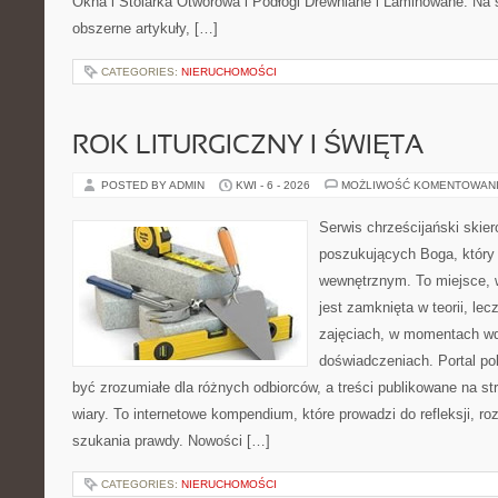
Okna i Stolarka Otworowa i Podłogi Drewniane i Laminowane. Na 
obszerne artykuły, […]
CATEGORIES:
NIERUCHOMOŚCI
ROK LITURGICZNY I ŚWIĘTA
POSTED BY ADMIN
KWI - 6 - 2026
MOŻLIWOŚĆ KOMENTOWAN
Serwis chrześcijański skie
poszukujących Boga, który
wewnętrznym. To miejsce, w 
jest zamknięta w teorii, lec
zajęciach, w momentach wd
doświadczeniach. Portal po
być zrozumiałe dla różnych odbiorców, a treści publikowane na st
wiary. To internetowe kompendium, które prowadzi do refleksji, 
szukania prawdy. Nowości […]
CATEGORIES:
NIERUCHOMOŚCI