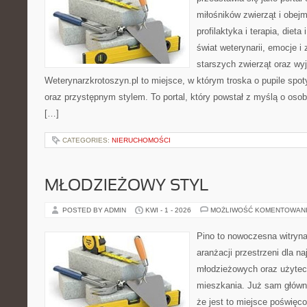
miłośników zwierząt i obejm
profilaktyka i terapia, diet
świat weterynarii, emocje i
starszych zwierząt oraz wy
Weterynarzkrotoszyn.pl to miejsce, w którym troska o pupile spo
oraz przystępnym stylem. To portal, który powstał z myślą o osob
[…]
CATEGORIES:
NIERUCHOMOŚCI
MŁODZIEŻOWY STYL
POSTED BY ADMIN
KWI - 1 - 2026
MOŻLIWOŚĆ KOMENTOWAN
Pino to nowoczesna witryna,
aranżacji przestrzeni dla 
młodzieżowych oraz użytec
mieszkania. Już sam główn
że jest to miejsce poświę