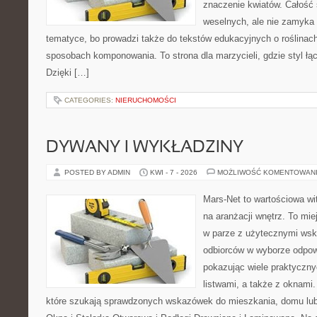
znaczenie kwiatów. Całość 
weselnych, ale nie zamyka 
tematyce, bo prowadzi także do tekstów edukacyjnych o roślinach
sposobach komponowania. To strona dla marzycieli, gdzie styl łą
Dzięki […]
CATEGORIES:
NIERUCHOMOŚCI
DYWANY I WYKŁADZINY
POSTED BY ADMIN
KWI - 7 - 2026
MOŻLIWOŚĆ KOMENTOWAN
Mars-Net to wartościowa wit
na aranżacji wnętrz. To mi
w parze z użytecznymi wsk
odbiorców w wyborze odpow
pokazując wiele praktyczn
listwami, a także z oknami.
które szukają sprawdzonych wskazówek do mieszkania, domu lub 