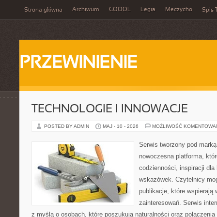
Archiwum
GOOOL
Legia
Meczycho
Strona główna
Spis 
PRZEWINIENIE
TECHNOLOGIE I INNOWACJE
POSTED BY ADMIN
MAJ - 10 - 2026
MOŻLIWOŚĆ KOMENTOWA
Serwis tworzony pod marką
nowoczesna platforma, któr
codzienności, inspiracji dl
wskazówek. Czytelnicy mog
publikacje, które wspierają
zainteresowań. Serwis inte
z myślą o osobach, które poszukują naturalności oraz połączenia 