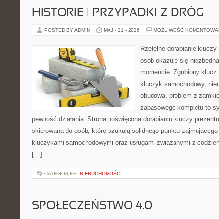
HISTORIE I PRZYPADKI Z DRÓG
POSTED BY ADMIN
MAJ - 21 - 2026
MOŻLIWOŚĆ KOMENTOWA
Rzetelne dorabianie kluczy 
osób okazuje się niezbędn
momencie. Zgubiony klucz 
kluczyk samochodowy, niedz
obudowa, problem z zamkie
zapasowego kompletu to syt
pewność działania. Strona poświęcona dorabianiu kluczy prezentuj
skierowaną do osób, które szukają solidnego punktu zajmującego
kluczykami samochodowymi oraz usługami związanymi z codzie
[…]
CATEGORIES:
NIERUCHOMOŚCI
SPOŁECZEŃSTWO 4.0