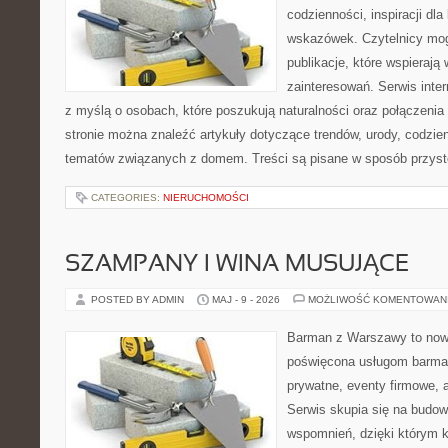
codzienności, inspiracji dl
wskazówek. Czytelnicy mog
publikacje, które wspierają
zainteresowań. Serwis inte
z myślą o osobach, które poszukują naturalności oraz połączenia 
stronie można znaleźć artykuły dotyczące trendów, urody, codzi
tematów związanych z domem. Treści są pisane w sposób przystę
CATEGORIES:
NIERUCHOMOŚCI
SZAMPANY I WINA MUSUJĄCE
POSTED BY ADMIN
MAJ - 9 - 2026
MOŻLIWOŚĆ KOMENTOWAN
Barman z Warszawy to nowo
poświęcona usługom barma
prywatne, eventy firmowe, a
Serwis skupia się na budo
wspomnień, dzięki którym 