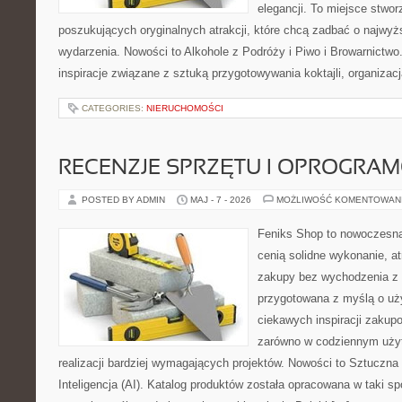
elegancji. To miejsce stwor
poszukujących oryginalnych atrakcji, które chcą zadbać o najw
wydarzenia. Nowości to Alkohole z Podróży i Piwo i Browarnictwo
inspiracje związane z sztuką przygotowywania koktajli, organizac
CATEGORIES:
NIERUCHOMOŚCI
RECENZJE SPRZĘTU I OPROGRA
POSTED BY ADMIN
MAJ - 7 - 2026
MOŻLIWOŚĆ KOMENTOWAN
Feniks Shop to nowoczesna 
cenią solidne wykonanie, a
zakupy bez wychodzenia z 
przygotowana z myślą o uż
ciekawych inspiracji zakup
zarówno w codziennym użyt
realizacji bardziej wymagających projektów. Nowości to Sztuczna I
Inteligencja (AI). Katalog produktów została opracowana w taki 