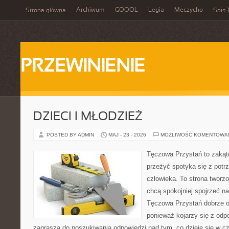
Archiwum
GOOOL
Legia
Meczycho
Strona główna
Spis 
PRZEWINIENIE
DZIECI I MŁODZIEŻ
POSTED BY ADMIN
MAJ - 23 - 2026
MOŻLIWOŚĆ KOMENTOWA
Tęczowa Przystań to zakąte
przeżyć spotyka się z pot
człowieka. To strona tworz
chcą spokojniej spojrzeć n
Tęczowa Przystań dobrze od
ponieważ kojarzy się z odp
zaprasza do poszukiwania odpowiedzi nad tym, co dzieje się w c