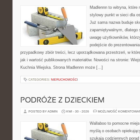
Madlennn to witryna, które
stylowy punkt w sieci dla o
Już sama nazwa buduje sko
zapamiętywalnym, dlatego 
uwagę użytkowników, którzy
podejście do prezentowania 
przypadkowy zbiór treści, lecz uporządkowana przestrzeń, w któr
jak i wartość publikowanych materiałów. Nowości na stronie: Wiejsk
Kuchnia Wiejska. Strona Madlennn może […]
CATEGORIES:
NIERUCHOMOŚCI
PODRÓŻE Z DZIECKIEM
POSTED BY ADMIN
KWI - 30 - 2026
MOŻLIWOŚĆ KOMENTOWA
Wallaboo to pomocne miejs
myślą o osobach opiekujący
szukają codziennych porad