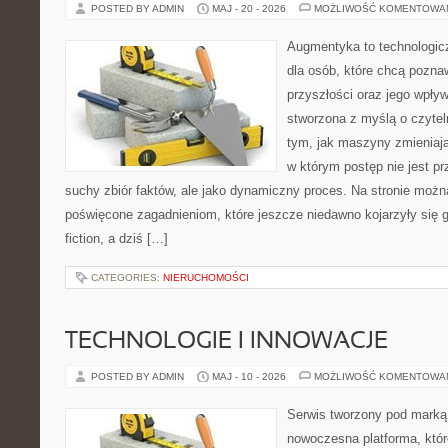
POSTED BY ADMIN
MAJ - 20 - 2026
MOŻLIWOŚĆ KOMENTOWA
Augmentyka to technologicz
dla osób, które chcą pozna
przyszłości oraz jego wpływ
stworzona z myślą o czyteln
tym, jak maszyny zmieniają
w którym postęp nie jest pr
suchy zbiór faktów, ale jako dynamiczny proces. Na stronie możn
poświęcone zagadnieniom, które jeszcze niedawno kojarzyły się gł
fiction, a dziś […]
CATEGORIES:
NIERUCHOMOŚCI
TECHNOLOGIE I INNOWACJE
POSTED BY ADMIN
MAJ - 10 - 2026
MOŻLIWOŚĆ KOMENTOWA
Serwis tworzony pod marką
nowoczesna platforma, któr