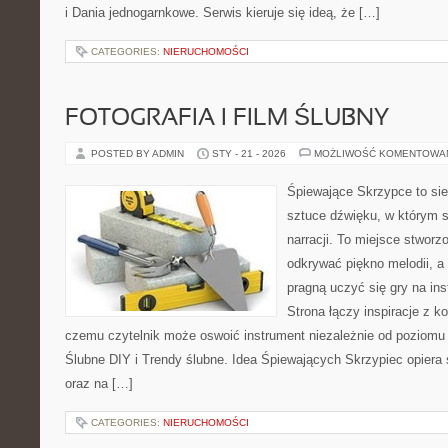
i Dania jednogarnkowe. Serwis kieruje się ideą, że […]
CATEGORIES:
NIERUCHOMOŚCI
FOTOGRAFIA I FILM ŚLUBNY
POSTED BY ADMIN
STY - 21 - 2026
MOŻLIWOŚĆ KOMENTOWA
Śpiewające Skrzypce to si
sztuce dźwięku, w którym s
narracji. To miejsce stworz
odkrywać piękno melodii, a 
pragną uczyć się gry na i
Strona łączy inspiracje z k
czemu czytelnik może oswoić instrument niezależnie od poziom
Ślubne DIY i Trendy ślubne. Idea Śpiewających Skrzypiec opiera 
oraz na […]
CATEGORIES:
NIERUCHOMOŚCI