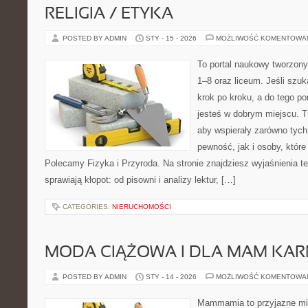
RELIGIA / ETYKA
POSTED BY ADMIN
STY - 15 - 2026
MOŻLIWOŚĆ KOMENTOWA
To portal naukowy tworzony
1–8 oraz liceum. Jeśli szu
krok po kroku, a do tego p
jesteś w dobrym miejscu. T
aby wspierały zarówno tych
pewność, jak i osoby, które
Polecamy Fizyka i Przyroda. Na stronie znajdziesz wyjaśnienia t
sprawiają kłopot: od pisowni i analizy lektur, […]
CATEGORIES:
NIERUCHOMOŚCI
MODA CIĄŻOWA I DLA MAM KA
POSTED BY ADMIN
STY - 14 - 2026
MOŻLIWOŚĆ KOMENTOWA
Mammamia to przyjazne mie