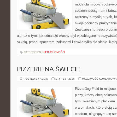
moda dla młodych odkrywcó
codziennością mam i tatów.
tworzony z myślą o tych, kt
swoje pociechy praktycznie
Znajdziesz tu treści o ubra
ale też o tym, jak odnaleźć własny styl w zabieganej rzeczywist
szkołą, pracą, spacerem, zakupami i chwilą tylko dla siebie. Kate
CATEGORIES:
NIERUCHOMOŚCI
PIZZERIE NA ŚWIECIE
POSTED BY ADMIN
STY - 13 - 2026
MOŻLIWOŚĆ KOMENTOWA
Pizza Dog Field to miejsce
pizzy, którzy chcą odkrywa
tym uwielbianym plackiem. T
o aromatach, które stoją 
ciastem, ciągnącym się se