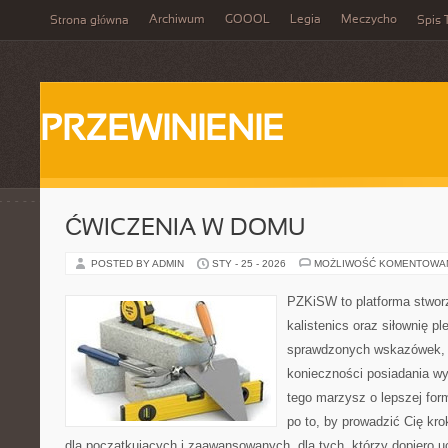
Archiwum
GOOOL
Legia
Meczycho
Strona główna
Spis 
PRZEWINIENIE
ĆWICZENIA W DOMU
POSTED BY ADMIN
STY - 25 - 2026
MOŻLIWOŚĆ KOMENTOWA
PZKiSW to platforma stworz
kalistenics oraz siłownię p
sprawdzonych wskazówek, 
konieczności posiadania w
tego marzysz o lepszej form
po to, by prowadzić Cię kr
dla początkujących i zaawansowanych, dla tych, którzy dopiero uc