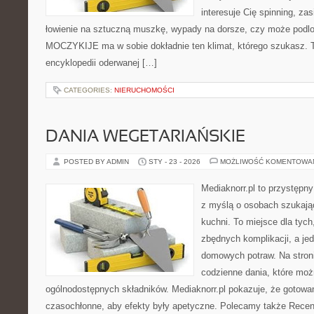
interesuje Cię spinning, zas
łowienie na sztuczną muszkę, wypady na dorsze, czy może pod
MOCZYKIJE ma w sobie dokładnie ten klimat, którego szukasz. T
encyklopedii oderwanej […]
CATEGORIES:
NIERUCHOMOŚCI
DANIA WEGETARIAŃSKIE
POSTED BY ADMIN
STY - 23 - 2026
MOŻLIWOŚĆ KOMENTOWA
Mediaknorr.pl to przystępny
z myślą o osobach szukają
kuchni. To miejsce dla tyc
zbędnych komplikacji, a je
domowych potraw. Na stroni
codzienne dania, które mo
ogólnodostępnych składników. Mediaknorr.pl pokazuje, że gotowa
czasochłonne, aby efekty były apetyczne. Polecamy także Rece