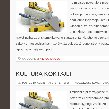
To miejsce powstało z pros
nie musi być sucha. Ten s
pokazuje, że zdobywanie u
codzienną inspiracją. Jeśli
wrażenie, że szkolne tematy
znajdziesz jasne omówienia
nawet najbardziej skomplikowane zagadnienia. Na stronie czeka mi
szkoły z niespodziankami ze świata odkryć. Z jednej strony pojawi
lepiej zapamiętywać, jak […]
CATEGORIES:
NIERUCHOMOŚCI
KULTURA KOKTAJLI
POSTED BY ADMIN
STY - 17 - 2026
MOŻLIWOŚĆ KOMENTOWA
zrobdrinka.pl to wygodne mi
bez stresu przygotować pro
restauracyjnego zaplecza i