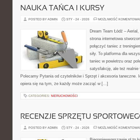
NAUKA TAŃCA I KURSY
POSTED BY ADMIN
STY - 24 - 2026
MOŻLIWOŚĆ KOMENTOWA
Dream Team Łódź – Aerial, 
strona internetowa stworzon
połączyć taniec z treningie
siły. To platforma dla wszys
taniec w powietrzu oraz pole
satysfakcję, ale też realnie
Polecamy Pytania od czytelników i Sprzęt i akcesoria taneczne.
opiera się na tym, że każdy może zacząć w […]
CATEGORIES:
NIERUCHOMOŚCI
RECENZJE SPRZĘTU SPORTOWE
POSTED BY ADMIN
STY - 24 - 2026
MOŻLIWOŚĆ KOMENTOWA
Bieganiewwarszawie.pl to 