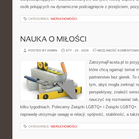
osób polujących na dynamiczne podciągnięcie z przejściem, pozy
CATEGORIES:
NIERUCHOMOŚCI
NAUKA O MIŁOŚCI
POSTED BY ADMIN
STY - 24 - 2026
MOŻLIWOŚĆ KOMENTOWA
ZatrzymajFaceta.pl to przyj
które chcą ogarnąć temat mi
partnerstwo bez gierek. To
tym, abyś mogła zerknąć na
perspektywy, znaleźć sens
nauczyć się rozmawiać tak,
kilku tygodniach. Polecamy Związki LGBTQ+ i Związki LGBTQ+. S
naprawdę utrzymuje uwagę w relacji: spójność, stabilność, a ta
CATEGORIES:
NIERUCHOMOŚCI