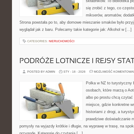
składników. To biblioteka p
się zrobić z tego, co częst
mikserów, aromatów, dodatk
Strona powstała po to, aby domowe mieszanie smaków było przy
wyglądał jak z baru. Polecamy takie kategorie jak: Alkohol w […]
CATEGORIES:
NIERUCHOMOŚCI
PODRÓŻE LOTNICZE I REJSY STA
POSTED BY ADMIN
STY - 16 - 2026
MOŻLIWOŚĆ KOMENTOWA
Polka w NZ to turystyczny 
osobach, które marzą o Aot
albo po prostu chcą czytać
miejsce, gdzie konkretne w
historiami z drogi, a turyst
prawdziwe doświadczanie mi
pomysły na wyjazdy krótkie i długie, na wyprawę w trasę, na spok
przygodę. Kategorie do czytania […]