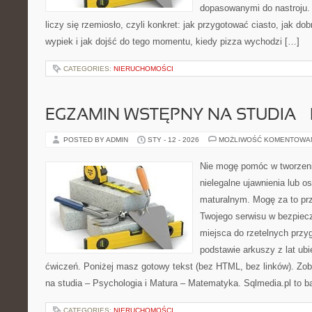
dopasowanymi do nastroju. 
liczy się rzemiosło, czyli konkret: jak przygotować ciasto, jak do
wypiek i jak dojść do tego momentu, kiedy pizza wychodzi […]
CATEGORIES:
NIERUCHOMOŚCI
EGZAMIN WSTĘPNY NA STUDIA 
POSTED BY ADMIN
STY - 12 - 2026
MOŻLIWOŚĆ KOMENTOWA
Nie mogę pomóc w tworzeniu
nielegalne ujawnienia lub 
maturalnym. Mogę za to prz
Twojego serwisu w bezpieczn
miejsca do rzetelnych przy
podstawie arkuszy z lat ubi
ćwiczeń. Poniżej masz gotowy tekst (bez HTML, bez linków). Z
na studia – Psychologia i Matura – Matematyka. Sqlmedia.pl to 
CATEGORIES:
NIERUCHOMOŚCI