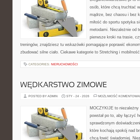
osób, które chcą truchtać w
mądrze, bez chaosu i bez ko
miłość do sportu spotyka s
metodami. Niezależnie od t
pierwsze kroki na trasie, c
treningów, znajdziesz tu wskazówki pomagające poprawić ekonomi
zbudować silne ciało. Ciekawe kategorie to Stretching i mobilność 
CATEGORIES:
NIERUCHOMOŚCI
WĘDKARSTWO ZIMOWE
POSTED BY ADMIN
STY - 24 - 2026
MOŻLIWOŚĆ KOMENTOWA
MOCZYKIJE to niezależny s
powstał po to, aby łączyć 
sprawdzonym doświadczenie
które kochają spokój nad b
chcą łowić świadomiej. Niez