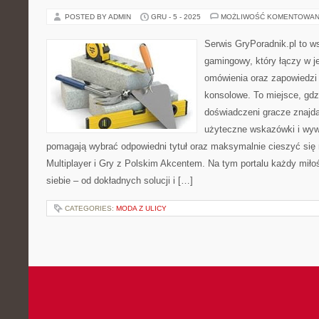
POSTED BY ADMIN
GRU - 5 - 2025
MOŻLIWOŚĆ KOMENTOWAN
Serwis GryPoradnik.pl to w
gamingowy, który łączy w j
omówienia oraz zapowiedzi 
konsolowe. To miejsce, gdz
doświadczeni gracze znajdą
użyteczne wskazówki i wyw
pomagają wybrać odpowiedni tytuł oraz maksymalnie cieszyć się
Multiplayer i Gry z Polskim Akcentem. Na tym portalu każdy miłoś
siebie – od dokładnych solucji i […]
CATEGORIES:
MODA Z ULICY