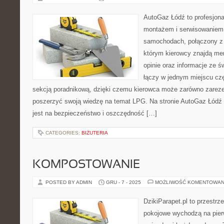
AutoGaz Łódź to profesjona
montażem i serwisowaniem 
samochodach, połączony z
którym kierowcy znajdą me
opinie oraz informacje ze ś
łączy w jednym miejscu cz
sekcją poradnikową, dzięki czemu kierowca może zarówno zareze
poszerzyć swoją wiedzę na temat LPG. Na stronie AutoGaz Łódź
jest na bezpieczeństwo i oszczędność […]
CATEGORIES:
BIŻUTERIA
KOMPOSTOWANIE
POSTED BY ADMIN
GRU - 7 - 2025
MOŻLIWOŚĆ KOMENTOWAN
DzikiParapet.pl to przestrz
pokojowe wychodzą na pierw