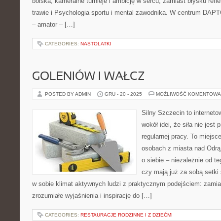
boiska, kameralne turnieje i ambicję w sercu, zamiast błysku ref
trawie i Psychologia sportu i mental zawodnika. W centrum DAP
– amator – […]
CATEGORIES:
NASTOLATKI
GOLENIÓW I WAŁCZ
POSTED BY ADMIN
GRU - 20 - 2025
MOŻLIWOŚĆ KOMENTOWA
Silny Szczecin to internet
wokół idei, że siła nie jest
regularnej pracy. To miejsc
osobach z miasta nad Odrą 
o siebie – niezależnie od t
czy mają już za sobą setki 
w sobie klimat aktywnych ludzi z praktycznym podejściem: zamia
zrozumiałe wyjaśnienia i inspirację do […]
CATEGORIES:
RESTAURACJE RODZINNE I Z DZIEĆMI