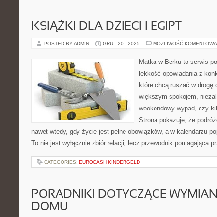
KSIĄŻKI DLA DZIECI I EGIPT
POSTED BY ADMIN
GRU - 20 - 2025
MOŻLIWOŚĆ KOMENTOWA
Matka w Berku to serwis po
lekkość opowiadania z konk
które chcą ruszać w drogę c
większym spokojem, niezale
weekendowy wypad, czy ki
Strona pokazuje, że podró
nawet wtedy, gdy życie jest pełne obowiązków, a w kalendarzu po
To nie jest wyłącznie zbiór relacji, lecz przewodnik pomagająca p
CATEGORIES:
EUROCASH KINDERGELD
PORADNIKI DOTYCZĄCE WYMIAN
DOMU