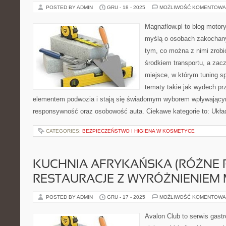
POSTED BY ADMIN
GRU - 18 - 2025
MOŻLIWOŚĆ KOMENTOWA
Magnaflow.pl to blog motory
myślą o osobach zakochan
tym, co można z nimi zrobić
środkiem transportu, a zac
miejsce, w którym tuning s
tematy takie jak wydech p
elementem podwozia i stają się świadomym wyborem wpływający
responsywność oraz osobowość auta. Ciekawe kategorie to: Układ
CATEGORIES:
BEZPIECZEŃSTWO I HIGIENA W KOSMETYCE
KUCHNIA AFRYKAŃSKA (RÓŻNE R
RESTAURACJE Z WYRÓŻNIENIEM 
POSTED BY ADMIN
GRU - 17 - 2025
MOŻLIWOŚĆ KOMENTOWA
Avalon Club to serwis gast