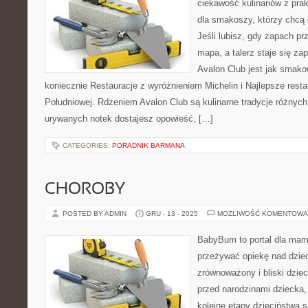
ciekawość kulinariów z pra
dla smakoszy, którzy chcą 
Jeśli lubisz, gdy zapach pr
mapa, a talerz staje się za
Avalon Club jest jak smako
koniecznie Restauracje z wyróżnieniem Michelin i Najlepsze rest
Południowej. Rdzeniem Avalon Club są kulinarne tradycje różnych 
urywanych notek dostajesz opowieść, […]
CATEGORIES:
PORADNIK BARMANA
CHOROBY
POSTED BY ADMIN
GRU - 13 - 2025
MOŻLIWOŚĆ KOMENTOWA
BabyBum to portal dla mam 
przeżywać opiekę nad dzi
zrównoważony i bliski dziec
przed narodzinami dziecka, 
kolejne etapy dzieciństwa 