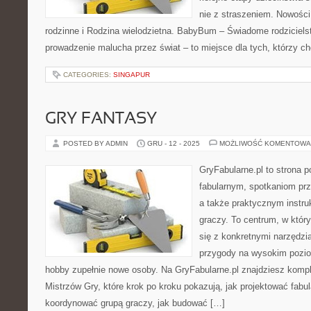
nie z straszeniem. Nowości 
rodzinne i Rodzina wielodzietna. BabyBum – Świadome rodzicielst
prowadzenie malucha przez świat – to miejsce dla tych, którzy c
CATEGORIES:
SINGAPUR
GRY FANTASY
POSTED BY ADMIN
GRU - 12 - 2025
MOŻLIWOŚĆ KOMENTOWA
GryFabularne.pl to strona 
fabularnym, spotkaniom prz
a także praktycznym instru
graczy. To centrum, w który
się z konkretnymi narzędz
przygody na wysokim pozio
hobby zupełnie nowe osoby. Na GryFabularne.pl znajdziesz kompl
Mistrzów Gry, które krok po kroku pokazują, jak projektować fabula
koordynować grupą graczy, jak budować […]