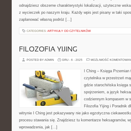
odnajdziesz obszerne charakterystyki lokalizacji, użyteczne wska
z wycieczek po naszym kraju. Każdy wpis jest pisany w taki spos
zaplanować własną podróż […]
CATEGORIES:
ARTYKUŁY OD CZYTELNIKÓW
FILOZOFIA YIJING
POSTED BY ADMIN
GRU - 6 - 2025
MOŻLIWOŚĆ KOMENTOWAN
I Ching – Księga Przemian 
czytelnika w przestrzeń mą
gdzie starochińska księga 
spojrzeniem, a język heksa
codziennym kompasem w s
Filozofia Yijing i Poradnik
witrynie I Ching jest pokazywany nie jako egzotyczna ciekawostk
procesu stawania się. Znajdziesz tu komentarze heksagramów, wy
wprowadzenia, jak […]