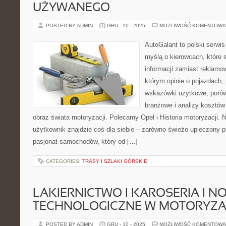
UŻYWANEGO
POSTED BY ADMIN
GRU - 10 - 2025
MOŻLIWOŚĆ KOMENTOWA
AutoGalant to polski serwis
myślą o kierowcach, które 
informacji zamiast reklamo
którym opinie o pojazdach, 
wskazówki użytkowe, porów
branżowe i analizy kosztów
obraz świata motoryzacji. Polecamy Opel i Historia motoryzacji.
użytkownik znajdzie coś dla siebie – zarówno świeżo upieczony po
pasjonat samochodów, który od […]
CATEGORIES:
TRASY I SZLAKI GÓRSKIE
LAKIERNICTWO I KAROSERIA I N
TECHNOLOGICZNE W MOTORYZA
POSTED BY ADMIN
GRU - 10 - 2025
MOŻLIWOŚĆ KOMENTOWA