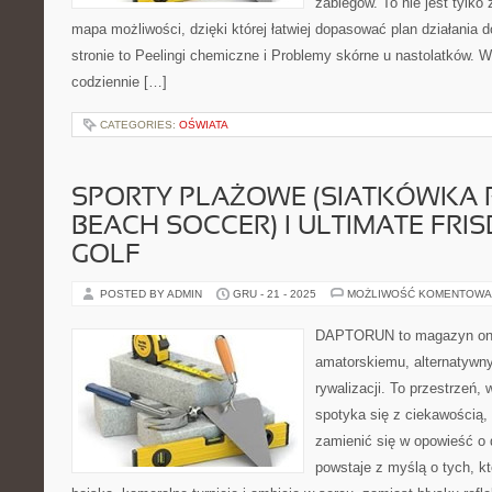
zabiegów. To nie jest tylko 
mapa możliwości, dzięki której łatwiej dopasować plan działania
stronie to Peelingi chemiczne i Problemy skórne u nastolatków. 
codziennie […]
CATEGORIES:
OŚWIATA
SPORTY PLAŻOWE (SIATKÓWKA
BEACH SOCCER) I ULTIMATE FRISB
GOLF
POSTED BY ADMIN
GRU - 21 - 2025
MOŻLIWOŚĆ KOMENTOWA
DAPTORUN to magazyn onli
amatorskiemu, alternatywn
rywalizacji. To przestrzeń,
spotyka się z ciekawością, a
zamienić się w opowieść o 
powstaje z myślą o tych, kt