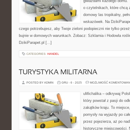
gwiazdami każdego domu. T
o czytelnikach, które chcą
domowy las tropikalny, pełn
wskazówek. Na DzikiParape
czego potrzebujesz, aby Twoje zieloni podopieczni nie tylko przeż
bujnie w domowych warunkach. Zobacz: Szklarnia i Hodowla roślin
DzikiParapet.pl […]
CATEGORIES:
HANDEL
TURYSTYKA MILITARNA
POSTED BY ADMIN
GRU - 6 - 2025
MOŻLIWOŚĆ KOMENTOWAN
uMichalika – odkrywaj Polsk
który powstał z pasji do o
zakątków kraju. To miejsce
pomysły na wyjazdy po cał
przez pojezierza, aż po nad
historyczne miejscowości. 