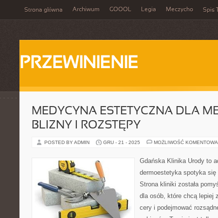
Archiwum
GOOOL
Legia
Meczycho
Strona główna
Spis 
PRZEWINIENIE
MEDYCYNA ESTETYCZNA DLA MĘ
BLIZNY I ROZSTĘPY
POSTED BY ADMIN
GRU - 21 - 2025
MOŻLIWOŚĆ KOMENTOWA
Gdańska Klinika Urody to a
dermoestetyka spotyka się z
Strona kliniki została pom
dla osób, które chcą lepiej
cery i podejmować rozsądn