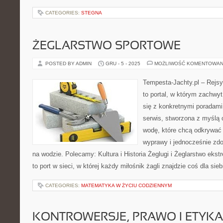
CATEGORIES:
STEGNA
ŻEGLARSTWO SPORTOWE
POSTED BY ADMIN
GRU - 5 - 2025
MOŻLIWOŚĆ KOMENTOWAN
Tempesta-Jachty.pl – Rejsy
to portal, w którym zachwy
się z konkretnymi poradami 
serwis, stworzona z myślą
wodę, które chcą odkrywać
wyprawy i jednocześnie zd
na wodzie. Polecamy: Kultura i Historia Żeglugi i Żeglarstwo eks
to port w sieci, w której każdy miłośnik żagli znajdzie coś dla sieb
CATEGORIES:
MATEMATYKA W ŻYCIU CODZIENNYM
KONTROWERSJE, PRAWO I ETYK