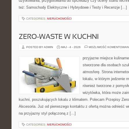
użytkowania, przygotowania do sprzedaży czy oceny stanu techn
też: Samochody Elektryczne i Hybrydowe i Testy i Recenzje […]
CATEGORIES:
NIERUCHOMOŚCI
ZERO-WASTE W KUCHNI
POSTED BY ADMIN
MAJ - 4 - 2026
MOŻLIWOŚĆ KOMENTOWAN
przyjazne miejsce kulinarne
stworzone dla osobach szu
atmosferę. Strona internet
lokalu, w którym jedzenie m
również tworzone z pomysł
wizytówka, która może zain
kuchni, poszukujących lokalu z klimatem. Polecam Przepisy Zero
Akcesoria. Już od pierwszego kontaktu z ofertą można odnieść wr
na przyjazny styl połączoną z […]
CATEGORIES:
NIERUCHOMOŚCI