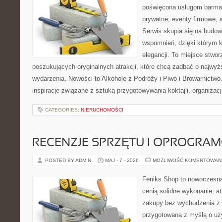
poświęcona usługom barma
prywatne, eventy firmowe, a
Serwis skupia się na budo
wspomnień, dzięki którym 
elegancji. To miejsce stwor
poszukujących oryginalnych atrakcji, które chcą zadbać o najw
wydarzenia. Nowości to Alkohole z Podróży i Piwo i Browarnictwo
inspiracje związane z sztuką przygotowywania koktajli, organizac
CATEGORIES:
NIERUCHOMOŚCI
RECENZJE SPRZĘTU I OPROGRA
POSTED BY ADMIN
MAJ - 7 - 2026
MOŻLIWOŚĆ KOMENTOWAN
Feniks Shop to nowoczesna 
cenią solidne wykonanie, a
zakupy bez wychodzenia z 
przygotowana z myślą o uż