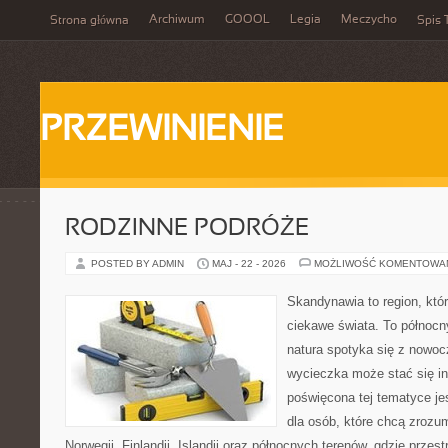
Archiwum
GOOOL
Legia
Meczycho
Strona główna
Spis 
PRZEWINIENIE
RODZINNE PODRÓŻE
POSTED BY ADMIN
MAJ - 22 - 2026
MOŻLIWOŚĆ KOMENTOWA
Skandynawia to region, kt
ciekawe świata. To północn
natura spotyka się z nowoc
wycieczka może stać się ins
poświęcona tej tematyce j
dla osób, które chcą zrozum
Norwegii, Finlandii, Islandii oraz północnych terenów, gdzie przes