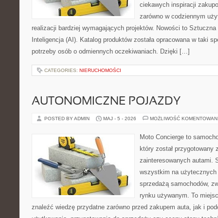
ciekawych inspiracji zakup
zarówno w codziennym użyt
realizacji bardziej wymagających projektów. Nowości to Sztuczna I
Inteligencja (AI). Katalog produktów została opracowana w taki 
potrzeby osób o odmiennych oczekiwaniach. Dzięki […]
CATEGORIES:
NIERUCHOMOŚCI
AUTONOMICZNE POJAZDY
POSTED BY ADMIN
MAJ - 5 - 2026
MOŻLIWOŚĆ KOMENTOWAN
Moto Concierge to samocho
który został przygotowany 
zainteresowanych autami. S
wszystkim na użytecznych 
sprzedażą samochodów, zw
rynku używanym. To miejsc
znaleźć wiedzę przydatne zarówno przed zakupem auta, jak i po