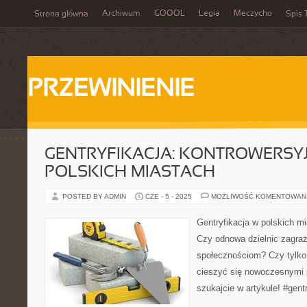
Archiwum
GOOOL
Legia
Meczycho
Strona główna
Spis 
PRZEWINIENIE
GENTRYFIKACJA: KONTROWERSY
POLSKICH MIASTACH
POSTED BY ADMIN
CZE - 5 - 2025
MOŻLIWOŚĆ KOMENTOWAN
Gentryfikacja w polskich mi
Czy odnowa dzielnic zagra
społecznościom? Czy tylko
cieszyć się nowoczesnymi 
szukajcie w artykule! #gent