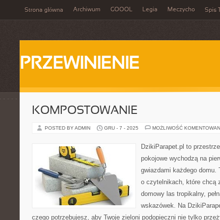
Archiwum
GOOOL
Legia
Meczycho
Strona główna
Spis 
PRZEWINIENIE
KOMPOSTOWANIE
POSTED BY ADMIN
GRU - 7 - 2025
MOŻLIWOŚĆ KOMENTOWAN
DzikiParapet.pl to przestrz
pokojowe wychodzą na pierw
gwiazdami każdego domu. T
o czytelnikach, które chcą
domowy las tropikalny, pełn
wskazówek. Na DzikiParape
czego potrzebujesz, aby Twoje zieloni podopieczni nie tylko przeż