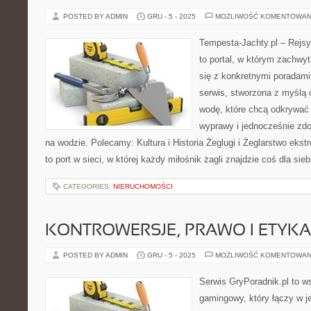
POSTED BY ADMIN
GRU - 5 - 2025
MOŻLIWOŚĆ KOMENTOWAN
Tempesta-Jachty.pl – Rejsy
to portal, w którym zachwy
się z konkretnymi poradami 
serwis, stworzona z myślą
wodę, które chcą odkrywać
wyprawy i jednocześnie zd
na wodzie. Polecamy: Kultura i Historia Żeglugi i Żeglarstwo eks
to port w sieci, w której każdy miłośnik żagli znajdzie coś dla sieb
CATEGORIES:
NIERUCHOMOŚCI
KONTROWERSJE, PRAWO I ETYK
POSTED BY ADMIN
GRU - 5 - 2025
MOŻLIWOŚĆ KOMENTOWAN
Serwis GryPoradnik.pl to w
gamingowy, który łączy w j