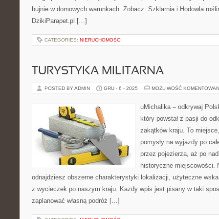
bujnie w domowych warunkach. Zobacz: Szklarnia i Hodowla roślin
DzikiParapet.pl […]
CATEGORIES:
NIERUCHOMOŚCI
TURYSTYKA MILITARNA
POSTED BY ADMIN
GRU - 6 - 2025
MOŻLIWOŚĆ KOMENTOWAN
uMichalika – odkrywaj Polsk
który powstał z pasji do o
zakątków kraju. To miejsce
pomysły na wyjazdy po cał
przez pojezierza, aż po nad
historyczne miejscowości. 
odnajdziesz obszerne charakterystyki lokalizacji, użyteczne wska
z wycieczek po naszym kraju. Każdy wpis jest pisany w taki spos
zaplanować własną podróż […]