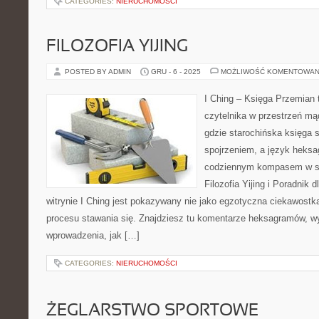
CATEGORIES:
NIERUCHOMOŚCI
FILOZOFIA YIJING
POSTED BY ADMIN
GRU - 6 - 2025
MOŻLIWOŚĆ KOMENTOWAN
I Ching – Księga Przemian 
czytelnika w przestrzeń mą
gdzie starochińska księga 
spojrzeniem, a język heksa
codziennym kompasem w s
Filozofia Yijing i Poradnik
witrynie I Ching jest pokazywany nie jako egzotyczna ciekawostk
procesu stawania się. Znajdziesz tu komentarze heksagramów, wy
wprowadzenia, jak […]
CATEGORIES:
NIERUCHOMOŚCI
ŻEGLARSTWO SPORTOWE