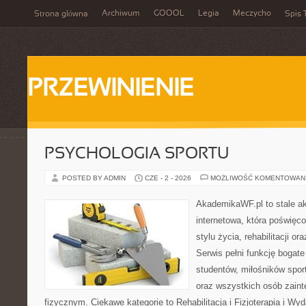
Archiwum
GOOOL
Legia
Meczycho
Strona główna
Spis 
PRZEWINIENIE
PSYCHOLOGIA SPORTU
POSTED BY ADMIN
CZE - 2 - 2026
MOŻLIWOŚĆ KOMENTOWAN
AkademikaWF.pl to stale ak
internetowa, która poświęc
stylu życia, rehabilitacji o
Serwis pełni funkcję bogate 
studentów, miłośników spor
oraz wszystkich osób zain
fizycznym. Ciekawe kategorie to Rehabilitacja i Fizjoterapia i Wyd