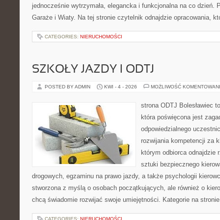
jednocześnie wytrzymała, elegancka i funkcjonalna na co dzień. 
Garaże i Wiaty. Na tej stronie czytelnik odnajdzie opracowania, kt
CATEGORIES:
NIERUCHOMOŚCI
SZKOŁY JAZDY I ODTJ
POSTED BY ADMIN
KWI - 4 - 2026
MOŻLIWOŚĆ KOMENTOWAN
strona ODTJ Bolesławiec t
która poświęcona jest zaga
odpowiedzialnego uczestni
rozwijania kompetencji za k
którym odbiorca odnajdzie r
sztuki bezpiecznego kiero
drogowych, egzaminu na prawo jazdy, a także psychologii kierowc
stworzona z myślą o osobach początkujących, ale również o kier
chcą świadomie rozwijać swoje umiejętności. Kategorie na stroni
CATEGORIES:
NIERUCHOMOŚCI