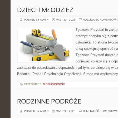
DZIECI I MŁODZIEŻ
POSTED BY ADMIN
MAJ - 23 - 2026
MOŻLIWOŚĆ KOMENTOWA
Tęczowa Przystań to zakąte
przeżyć spotyka się z pot
człowieka. To strona tworz
chcą spokojniej spojrzeć n
Tęczowa Przystań dobrze od
ponieważ kojarzy się z odp
zaprasza do poszukiwania odpowiedzi nad tym, co dzieje się w c
Badania i Praca i Psychologia Organizacji. Strona ma wspierający
CATEGORIES:
NIERUCHOMOŚCI
RODZINNE PODRÓŻE
POSTED BY ADMIN
MAJ - 22 - 2026
MOŻLIWOŚĆ KOMENTOWA