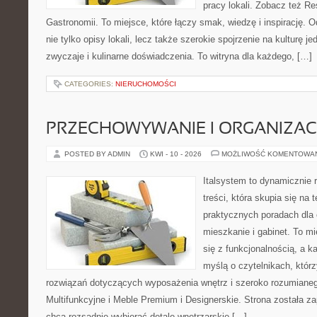
pracy lokali. Zobacz też Res
Gastronomii. To miejsce, które łączy smak, wiedzę i inspirację. O
nie tylko opisy lokali, lecz także szerokie spojrzenie na kulturę je
zwyczaje i kulinarne doświadczenia. To witryna dla każdego, […]
CATEGORIES:
NIERUCHOMOŚCI
PRZECHOWYWANIE I ORGANIZAC
POSTED BY ADMIN
KWI - 10 - 2026
MOŻLIWOŚĆ KOMENTOWA
Italsystem to dynamicznie r
treści, która skupia się na
praktycznych poradach dla
mieszkanie i gabinet. To mi
się z funkcjonalnością, a k
myślą o czytelnikach, któr
rozwiązań dotyczących wyposażenia wnętrz i szeroko rozumiane
Multifunkcyjne i Meble Premium i Designerskie. Strona została za
chcą rozsądnie wybierać detale wnętrzarskie […]