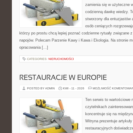
zamienia się w użyteczne w
codzienną dawkę wiedzy. To
stworzony dla entuzjastów
osób ceniących rozgrzewają
którzy po prostu chcą lepiej poznać codzienne rytuały związane
napojów. Polecam Parzenie Kawy i Kawa i Ekologia. Na stronie 
opracowania […]
CATEGORIES:
NIERUCHOMOŚCI
RESTAURACJE W EUROPIE
POSTED BY ADMIN
KWI - 11 - 2026
MOŻLIWOŚĆ KOMENTOWA
Ten serwis to wartościowe 
czytelnikach zainteresowany
koncentruje się na międzyna
Witryna prezentuje artykuły
restauracyjnych doświadcze