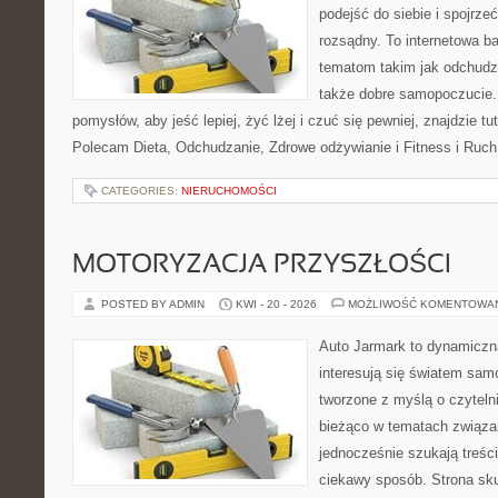
podejść do siebie i spojrz
rozsądny. To internetowa 
tematom takim jak odchudza
także dobre samopoczucie.
pomysłów, aby jeść lepiej, żyć lżej i czuć się pewniej, znajdzie tu
Polecam Dieta, Odchudzanie, Zdrowe odżywianie i Fitness i Ruch
CATEGORIES:
NIERUCHOMOŚCI
MOTORYZACJA PRZYSZŁOŚCI
POSTED BY ADMIN
KWI - 20 - 2026
MOŻLIWOŚĆ KOMENTOWA
Auto Jarmark to dynamiczna
interesują się światem sa
tworzone z myślą o czyteln
bieżąco w tematach związa
jednocześnie szukają treśc
ciekawy sposób. Strona sku