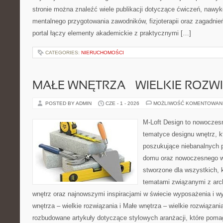
stronie można znaleźć wiele publikacji dotyczące ćwiczeń, nawy
mentalnego przygotowania zawodników, fizjoterapii oraz zagadnie
portal łączy elementy akademickie z praktycznymi […]
CATEGORIES:
NIERUCHOMOŚCI
MAŁE WNĘTRZA – WIELKIE ROZW
POSTED BY ADMIN
CZE - 1 - 2026
MOŻLIWOŚĆ KOMENTOWAN
M-Loft Design to nowoczes
tematyce designu wnętrz, kt
poszukujące niebanalnych 
domu oraz nowoczesnego w
stworzone dla wszystkich, k
tematami związanymi z arc
wnętrz oraz najnowszymi inspiracjami w świecie wyposażenia i w
wnętrza – wielkie rozwiązania i Małe wnętrza – wielkie rozwiązan
rozbudowane artykuły dotyczące stylowych aranżacji, które pom