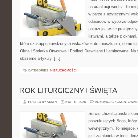
na aranżacji wnętrz. To mi
w parze z użytecznymi wsk
odbiorców w wyborze odpow
pokazując wiele praktyczn
listwami, a także z oknami.
które szukają sprawdzonych wskazówek do mieszkania, domu lub 
Okna i Stolarka Otworowa i Podłogi Drewniane i Laminowane. Na 
obszerne artykuły, […]
CATEGORIES:
NIERUCHOMOŚCI
ROK LITURGICZNY I ŚWIĘTA
POSTED BY ADMIN
KWI - 6 - 2026
MOŻLIWOŚĆ KOMENTOWAN
Serwis chrześcijański skie
poszukujących Boga, który
wewnętrznym. To miejsce, w 
jest zamknięta w teorii, lec