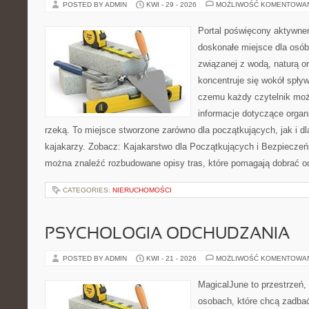
POSTED BY ADMIN
KWI - 29 - 2026
MOŻLIWOŚĆ KOMENTOWA
Portal poświęcony aktywn
doskonałe miejsce dla osób
związanej z wodą, naturą o
koncentruje się wokół spły
czemu każdy czytelnik moż
informacje dotyczące organ
rzeką. To miejsce stworzone zarówno dla początkujących, jak i 
kajakarzy. Zobacz: Kajakarstwo dla Początkujących i Bezpieczeń
można znaleźć rozbudowane opisy tras, które pomagają dobrać o
CATEGORIES:
NIERUCHOMOŚCI
PSYCHOLOGIA ODCHUDZANIA
POSTED BY ADMIN
KWI - 21 - 2026
MOŻLIWOŚĆ KOMENTOWA
MagicalJune to przestrzeń,
osobach, które chcą zadba