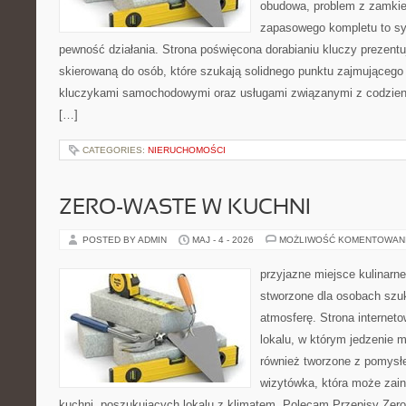
obudowa, problem z zamkie
zapasowego kompletu to syt
pewność działania. Strona poświęcona dorabianiu kluczy prezentuj
skierowaną do osób, które szukają solidnego punktu zajmującego
kluczykami samochodowymi oraz usługami związanymi z codzie
[…]
CATEGORIES:
NIERUCHOMOŚCI
ZERO-WASTE W KUCHNI
POSTED BY ADMIN
MAJ - 4 - 2026
MOŻLIWOŚĆ KOMENTOWAN
przyjazne miejsce kulinarne
stworzone dla osobach szu
atmosferę. Strona internet
lokalu, w którym jedzenie m
również tworzone z pomysł
wizytówka, która może zain
kuchni, poszukujących lokalu z klimatem. Polecam Przepisy Zero