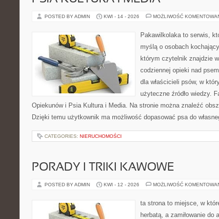
POSTED BY ADMIN
KWI - 14 - 2026
MOŻLIWOŚĆ KOMENTOWA
Pakawilkolaka to serwis, kt
myślą o osobach kochający
którym czytelnik znajdzie 
codziennej opieki nad psem
dla właścicieli psów, w któ
użyteczne źródło wiedzy. Fa
Opiekunów i Psia Kultura i Media. Na stronie można znaleźć obsze
Dzięki temu użytkownik ma możliwość dopasować psa do własne
CATEGORIES:
NIERUCHOMOŚCI
PORADY I TRIKI KAWOWE
POSTED BY ADMIN
KWI - 12 - 2026
MOŻLIWOŚĆ KOMENTOWA
ta strona to miejsce, w któ
herbatą, a zamiłowanie do