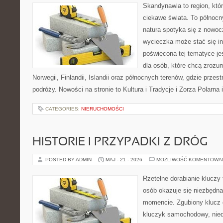
Skandynawia to region, kt
ciekawe świata. To północn
natura spotyka się z nowoc
wycieczka może stać się ins
poświęcona tej tematyce j
dla osób, które chcą zrozum
Norwegii, Finlandii, Islandii oraz północnych terenów, gdzie przes
podróży. Nowości na stronie to Kultura i Tradycje i Zorza Polarna 
CATEGORIES:
NIERUCHOMOŚCI
HISTORIE I PRZYPADKI Z DRÓG
POSTED BY ADMIN
MAJ - 21 - 2026
MOŻLIWOŚĆ KOMENTOWA
Rzetelne dorabianie kluczy 
osób okazuje się niezbędn
momencie. Zgubiony klucz 
kluczyk samochodowy, niedz