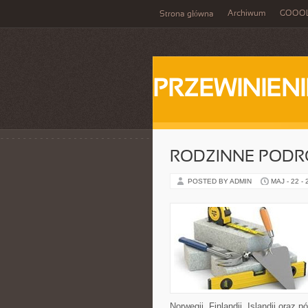
Archiwum
GOOO
Strona główna
PRZEWINIENI
RODZINNE PODR
POSTED BY ADMIN
MAJ - 22 -
Norwegii, Finlandii, Islandii oraz