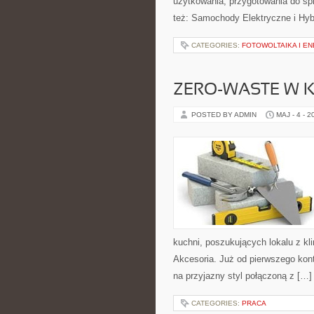
użytkowania, przygotowania do sp
też: Samochody Elektryczne i Hyb
CATEGORIES:
FOTOWOLTAIKA I E
ZERO-WASTE W 
POSTED BY ADMIN
MAJ - 4 - 2
kuchni, poszukujących lokalu z k
Akcesoria. Już od pierwszego kont
na przyjazny styl połączoną z […]
CATEGORIES:
PRACA