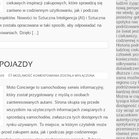
ciekawych inspiracji zakupowych, które sprawdzą się
ludźmi żyjąc
nową perspe
zarówno w codziennym użytkowaniu, jak i podczas
nie wtedy, g
jesteśmy go
rojektów. Nowości to Sztuczna Inteligencja (AI) i Sztuczna
spotyka nas 
tów została opracowana w taki sposób, aby odpowiadać na
podróżowanie
że świat jes
iwaniach. Dzięki […]
i ciekawszy,
codziennej r
Historia pod
ludzkiej ci
człowiek prz
konieczności
POJAZDY
odkrywania i
doświadczeni
dłuższe i zn
AUTONOMICZNE
026
MOŻLIWOŚĆ KOMENTOWANIA
ZOSTAŁA WYŁĄCZONA
sama możliw
POJAZDY
regionu czy 
podróżowanie
Moto Concierge to samochodowy serwis informacyjny,
bardziej dos
który został przygotowany z myślą o osobach
Można w ciąg
tysiące kilo
zainteresowanych autami. Strona skupia się przede
dostępność m
wszystkim na użytecznych informacjach związanych z
czy wciąż u
szacunkiem 
sprzedażą samochodów, zwłaszcza tych dostępnych na
autentyczny
spotykamy po
rynku używanym. To miejsce, w którym czytelnik może
przemieszcza
 przed zakupem auta, jak i podczas jego codziennego
również pro
poza dobrze