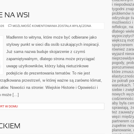
i niepodważa
tygodni znaj
problemów n
E NA WSI
odzyskuje ś
możliwości i
ŻYCIE
026
MOŻLIWOŚĆ KOMENTOWANIA
ZOSTAŁA WYŁĄCZONA
refleksje, n
CODZIENNE
dlatego wiel
NA
wypoczętych
WSI
Madlennn to witryna, które może być odbierane jako
większą mot
stylowy punkt w sieci dla osób szukających inspiracji.
spojrzeniem
również zar
Już sama nazwa buduje skojarzenie z czymś
wyjazd niesi
nieprzewidy
zapamiętywalnym, dlatego strona może przyciągać
pogody, pro
uwagę użytkowników, którzy lubią nietuzinkowe
porozumiewa
które zmusza
podejście do prezentowania tematów. To nie jest
elastycznośc
orządkowana przestrzeń, w której ważne są zarówno klimat,
że potrafi p
warunkach. 
ałów. Nowości na stronie: Wiejskie Historie i Opowieści i
siebie i zw
nowych wyzw
n może […]
codzienności
aby była cen
ORT W DOMU
sprawiają, 
też zauważy
więzi między
partnerem cz
CKIEM
zupełnie now
planowanie, 