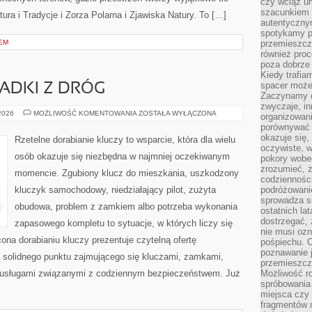
czy wciąż u
szacunkiem 
tura i Tradycje i Zorza Polarna i Zjawiska Natury. To […]
autentyczny
spotykamy po
EM
przemieszcza
również pro
poza dobrze
Kiedy trafia
spacer może
PADKI Z DRÓG
Zaczynamy d
zwyczaje, in
HISTORIE
 2026
MOŻLIWOŚĆ KOMENTOWANIA
ZOSTAŁA WYŁĄCZONA
organizowani
I
porównywać 
PRZYPADKI
Z
okazuje się,
Rzetelne dorabianie kluczy to wsparcie, która dla wielu
DRÓG
oczywiste, w
osób okazuje się niezbędna w najmniej oczekiwanym
pokory wobec
zrozumieć, ż
momencie. Zgubiony klucz do mieszkania, uszkodzony
codziennośc
kluczyk samochodowy, niedziałający pilot, zużyta
podróżowanie
sprowadza si
obudowa, problem z zamkiem albo potrzeba wykonania
ostatnich la
dostrzegać,
zapasowego kompletu to sytuacje, w których liczy się
nie musi ozn
ona dorabianiu kluczy prezentuje czytelną ofertę
pośpiechu. 
poznawanie j
ą solidnego punktu zajmującego się kluczami, zamkami,
przemieszcz
usługami związanymi z codziennym bezpieczeństwem. Już
Możliwość r
spróbowania 
miejsca czy
fragmentów m