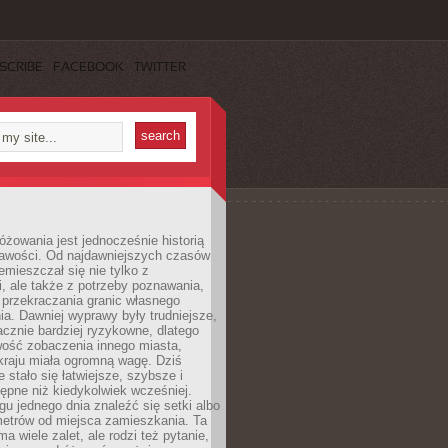
SCRIBE
FACEBOOK
TWITTER
różowania jest jednocześnie historią
ekawości. Od najdawniejszych czasów
emieszczał się nie tylko z
, ale także z potrzeby poznawania,
 przekraczania granic własnego
a. Dawniej wyprawy były trudniejsze,
acznie bardziej ryzykowne, dlatego
ość zobaczenia innego miasta,
kraju miała ogromną wagę. Dziś
 stało się łatwiejsze, szybsze i
tępne niż kiedykolwiek wcześniej.
u jednego dnia znaleźć się setki albo
metrów od miejsca zamieszkania. Ta
a wiele zalet, ale rodzi też pytanie,