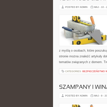
POSTED BY ADMIN
MAJ - 10 -
z myślą o osobach, które poszukuj
stronie można znaleźć artykuły d
tematów związanych z domem. Treś
CATEGORIES:
BEZPIECZEŃSTWO W
SZAMPANY I WIN
POSTED BY ADMIN
MAJ - 9 - 2