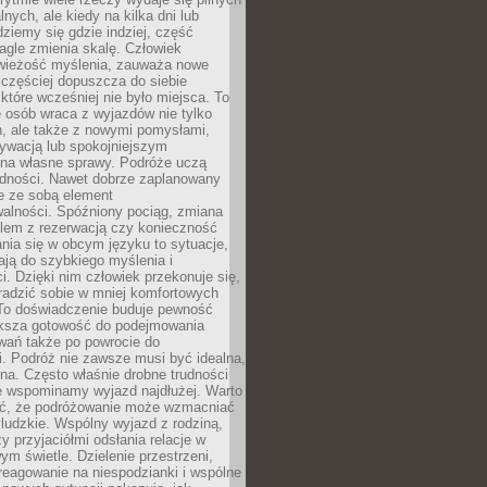
lnych, ale kiedy na kilka dni lub
dziemy się gdzie indziej, część
agle zmienia skalę. Człowiek
wieżość myślenia, zauważa nowe
 częściej dopuszcza do siebie
a które wcześniej nie było miejsca. To
e osób wraca z wyjazdów nie tylko
, ale także z nowymi pomysłami,
ywacją lub spokojniejszym
 na własne sprawy. Podróże uczą
adności. Nawet dobrze zaplanowany
e ze sobą element
walności. Spóźniony pociąg, zmiana
blem z rezerwacją czy konieczność
nia się w obcym języku to sytuacje,
ją do szybkiego myślenia i
i. Dzięki nim człowiek przekonuje się,
oradzić sobie w mniej komfortowych
To doświadczenie buduje pewność
iększa gotowość do podejmowania
ań także po powrocie do
. Podróż nie zawsze musi być idealna,
na. Często właśnie drobne trudności
że wspominamy wyjazd najdłużej. Warto
ć, że podróżowanie może wzmacniać
ludzkie. Wspólny wyjazd z rodziną,
y przyjaciółmi odsłania relacje w
ym świetle. Dzielenie przestrzeni,
reagowanie na niespodzianki i wspólne