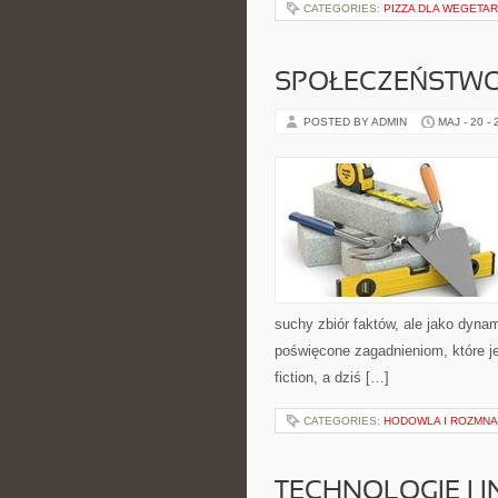
CATEGORIES:
PIZZA DLA WEGETAR
SPOŁECZEŃSTWO
POSTED BY ADMIN
MAJ - 20 -
suchy zbiór faktów, ale jako dyna
poświęcone zagadnieniom, które je
fiction, a dziś […]
CATEGORIES:
HODOWLA I ROZMNA
TECHNOLOGIE I 