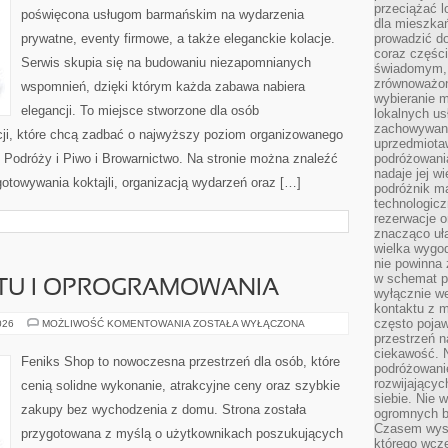
przeciążać l
poświęcona usługom barmańskim na wydarzenia
dla mieszkań
prywatne, eventy firmowe, a także eleganckie kolacje.
prowadzić do
coraz części
Serwis skupia się na budowaniu niezapomnianych
świadomym, m
zrównoważon
wspomnień, dzięki którym każda zabawa nabiera
wybieranie m
elegancji. To miejsce stworzone dla osób
lokalnych us
zachowywanie
cji, które chcą zadbać o najwyższy poziom organizowanego
uprzedmiotaw
 Podróży i Piwo i Browarnictwo. Na stronie można znaleźć
podróżowania
nadaje jej 
gotowywania koktajli, organizacją wydarzeń oraz […]
podróżnik m
technologicz
rezerwacje o
znacząco uła
wielka wygod
nie powinna
w schemat p
ĘTU I OPROGRAMOWANIA
wyłącznie we
kontaktu z 
często pojaw
RECENZJE
026
MOŻLIWOŚĆ KOMENTOWANIA
ZOSTAŁA WYŁĄCZONA
SPRZĘTU
przestrzeń n
I
ciekawość. 
OPROGRAMOWANIA
Feniks Shop to nowoczesna przestrzeń dla osób, które
podróżowanie
rozwijający
cenią solidne wykonanie, atrakcyjne ceny oraz szybkie
siebie. Nie 
zakupy bez wychodzenia z domu. Strona została
ogromnych b
Czasem wyst
przygotowana z myślą o użytkownikach poszukujących
którego wcze