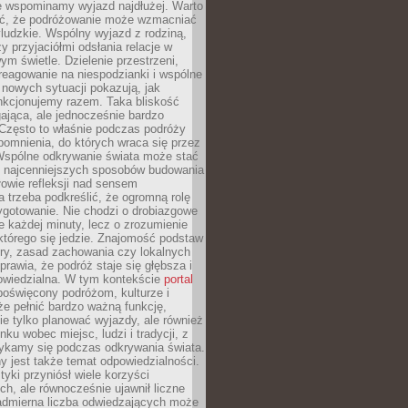
że wspominamy wyjazd najdłużej. Warto
ć, że podróżowanie może wzmacniać
ludzkie. Wspólny wyjazd z rodziną,
y przyjaciółmi odsłania relacje w
ym świetle. Dzielenie przestrzeni,
reagowanie na niespodzianki i wspólne
nowych sytuacji pokazują, jak
nkcjonujemy razem. Taka bliskość
jąca, ale jednocześnie bardzo
 Często to właśnie podczas podróży
omnienia, do których wraca się przez
 Wspólne odkrywanie świata może stać
z najcenniejszych sposobów budowania
ołowie refleksji nad sensem
 trzeba podkreślić, że ogromną rolę
ygotowanie. Nie chodzi o drobiazgowe
e każdej minuty, lecz o zrozumienie
którego się jedzie. Znajomość podstaw
ltury, zasad zachowania czy lokalnych
rawia, że podróż staje się głębsza i
powiedzialna. W tym kontekście
portal
oświęcony podróżom, kulturze i
że pełnić bardzo ważną funkcję,
e tylko planować wyjazdy, ale również
ku wobec miejsc, ludzi i tradycji, z
tykamy się podczas odkrywania świata.
 jest także temat odpowiedzialności.
tyki przyniósł wiele korzyści
h, ale równocześnie ujawnił liczne
admierna liczba odwiedzających może