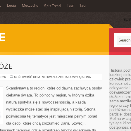
L
Legia
Meczycho
Tagi
Tagi
Spis Treści
SUB
E
ÓŻE
Historia pod
ludzkiej ci
RODZINNE
 2026
MOŻLIWOŚĆ KOMENTOWANIA
ZOSTAŁA WYŁĄCZONA
człowiek prz
PODRÓŻE
konieczności
odkrywania i
Skandynawia to region, które od dawna zachwyca osoby
doświadczeni
ciekawe świata. To północny region, w którym dzika
dłuższe i zn
sama możliw
natura spotyka się z nowoczesnością, a każda
regionu czy 
wycieczka może stać się inspirującą historią. Strona
podróżowanie
bardziej dos
poświęcona tej tematyce jest miejscem pełnym porad
Można w ciąg
tysiące kilo
dla osób, które chcą zrozumieć Danii, Szwecji,
dostępność m
 północnych terenów, gdzie przestrzeń tworzy wyjątkowe tło