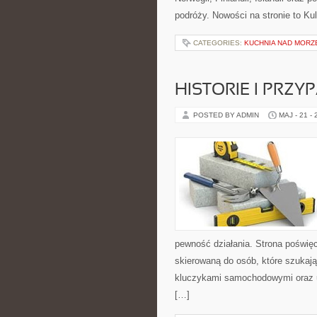
podróży. Nowości na stronie to Kul
CATEGORIES:
KUCHNIA NAD MORZ
HISTORIE I PRZY
POSTED BY ADMIN
MAJ - 21 -
pewność działania. Strona poświęc
skierowaną do osób, które szukaj
kluczykami samochodowymi oraz 
[…]