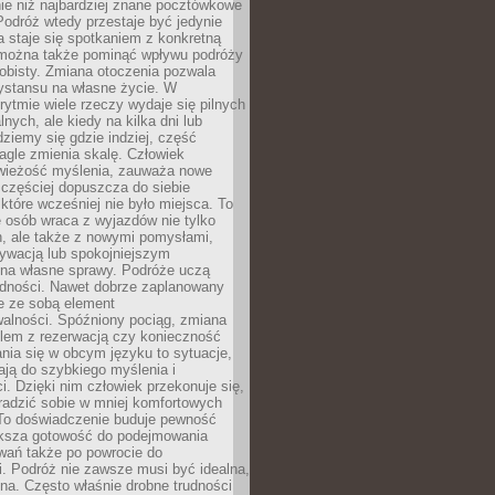
ie niż najbardziej znane pocztówkowe
 Podróż wtedy przestaje być jedynie
 a staje się spotkaniem z konkretną
e można także pominąć wpływu podróży
obisty. Zmiana otoczenia pozwala
ystansu na własne życie. W
ytmie wiele rzeczy wydaje się pilnych
lnych, ale kiedy na kilka dni lub
dziemy się gdzie indziej, część
agle zmienia skalę. Człowiek
wieżość myślenia, zauważa nowe
 częściej dopuszcza do siebie
a które wcześniej nie było miejsca. To
e osób wraca z wyjazdów nie tylko
, ale także z nowymi pomysłami,
ywacją lub spokojniejszym
 na własne sprawy. Podróże uczą
adności. Nawet dobrze zaplanowany
e ze sobą element
walności. Spóźniony pociąg, zmiana
blem z rezerwacją czy konieczność
nia się w obcym języku to sytuacje,
ją do szybkiego myślenia i
i. Dzięki nim człowiek przekonuje się,
oradzić sobie w mniej komfortowych
To doświadczenie buduje pewność
iększa gotowość do podejmowania
ań także po powrocie do
. Podróż nie zawsze musi być idealna,
na. Często właśnie drobne trudności