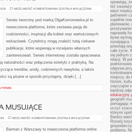
sprawiają, 
też zauważy
TECHNOLOGIE
 2026
MOŻLIWOŚĆ KOMENTOWANIA
ZOSTAŁA WYŁĄCZONA
więzi między
I
partnerem cz
INNOWACJE
zupełnie now
Serwis tworzony pod marką OlgaKomorowska.pl to
planowanie, 
nowoczesna platforma, które zestawia pasję do
przeżywanie 
naprawdę fu
codzienności, inspiracji dla kobiet oraz wartościowych
bywa wymaga
wskazówek. Czytelnicy mogą znaleźć tutaj ciekawe
rozwijająca.
powstają wsp
publikacje, które wspierają w rozwijaniu własnych
całe życie.
się jednym 
zainteresowań. Serwis internetowy została opracowana
relacji. W p
ą naturalności oraz połączenia estetyki z praktyką. Na
podróżowania
odgrywa prz
otyczące trendów, urody, codziennych nawyków, a także
kontrolowani
ci są pisane w sposób przystępny, dzięki […]
miejsca, do 
historii, ku
zwyczajów sp
 FIRMIE
bardziej od
edukacyjny
p
geografii mo
pomagając ni
A MUSUJĄCE
uczyć szacun
którymi spo
Bardzo ważny
SZAMPANY
026
MOŻLIWOŚĆ KOMENTOWANIA
ZOSTAŁA WYŁĄCZONA
Rozwój turys
I
WINA
gospodarczyc
MUSUJĄCE
Barman z Warszawy to nowoczesna platforma online
problemy. N