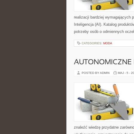
realizacji bardziej wymagających p
Inteligencja (AI). Katalog produk
potrzeby osób o odmiennych oczek
CATEGORIES:
MODA
AUTONOMICZNE 
POSTED BY ADMIN
MAJ - 5 - 2
znaleźć wiedzę przydatne zarówno