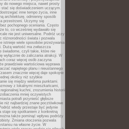
my do nowego miejsca, nawet prosty
 stać się doświadczeniem uczącym.
ostrzegać inne tempo życia, inne
ną architekturę, odmienny sposób
a przestrzeni. Uczymy się
bez pochopnego oceniania. Często
 że to, co wcześniej wydawało się
cale nie jest uniwersalne. Podróż uczy
 różnorodności świata i pozwala
e istnieje wiele sposobów przeżywania
i. Dużą wartość ma zwłaszcza
 świadome, czyli takie, które nie
ę wyłącznie do zaliczania atrakcji. W
tach coraz więcej osób zaczyna
 że prawdziwie wartościowa wyprawa
aczać napiętego planu i nieustannego
Czasem znacznie więcej daje spokojne
ednej okolicy niż szybkie
anie się między wieloma punktami.
ozmowy z lokalnymi mieszkańcami,
regionalnej kuchni, zrozumienia historii
 zobaczenia mniej oczywistych
iasta potrafi przynieść głębsze
ie niż najbardziej znane pocztówkowe
 Podróż wtedy przestaje być jedynie
 a staje się spotkaniem z konkretną
e można także pominąć wpływu podróży
obisty. Zmiana otoczenia pozwala
ystansu na własne życie. W
ytmie wiele rzeczy wydaje się pilnych