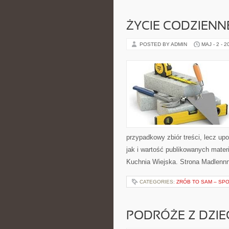
ŻYCIE CODZIENN
POSTED BY ADMIN
MAJ - 2 - 2
przypadkowy zbiór treści, lecz up
jak i wartość publikowanych materi
Kuchnia Wiejska. Strona Madlenn
CATEGORIES:
ZRÓB TO SAM – SP
PODRÓŻE Z DZIE