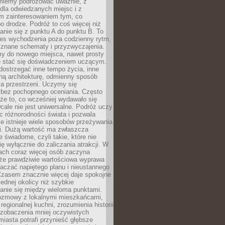
miemy podróżować uważnie, z
dla odwiedzanych miejsc i z
m zainteresowaniem tym, co
 drodze. Podróż to coś więcej niż
nie się z punktu A do punktu B. To
ces wychodzenia poza codzienny rytm,
 znane schematy i przyzwyczajenia.
my do nowego miejsca, nawet prosty
 stać się doświadczeniem uczącym.
ostrzegać inne tempo życia, inne
ną architekturę, odmienny sposób
a przestrzeni. Uczymy się
bez pochopnego oceniania. Często
 że to, co wcześniej wydawało się
cale nie jest uniwersalne. Podróż uczy
 różnorodności świata i pozwala
e istnieje wiele sposobów przeżywania
i. Dużą wartość ma zwłaszcza
 świadome, czyli takie, które nie
ę wyłącznie do zaliczania atrakcji. W
tach coraz więcej osób zaczyna
 że prawdziwie wartościowa wyprawa
aczać napiętego planu i nieustannego
Czasem znacznie więcej daje spokojne
ednej okolicy niż szybkie
anie się między wieloma punktami.
ozmowy z lokalnymi mieszkańcami,
regionalnej kuchni, zrozumienia historii
 zobaczenia mniej oczywistych
iasta potrafi przynieść głębsze