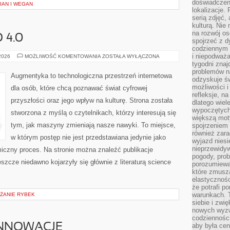
doświadczen
IAN I WEGAN
lokalizacje.
serią zdjęć,
kulturą. Ni
na rozwój os
 4.0
spojrzeć z d
codziennym r
i niepodważa
SPOŁECZEŃSTWO
 2026
MOŻLIWOŚĆ KOMENTOWANIA
ZOSTAŁA WYŁĄCZONA
4.0
tygodni znaj
problemów n
Augmentyka to technologiczna przestrzeń internetowa
odzyskuje ś
możliwości i
dla osób, które chcą poznawać świat cyfrowej
refleksje, n
przyszłości oraz jego wpływ na kulturę. Strona została
dlatego wiel
wypoczętych
stworzona z myślą o czytelnikach, którzy interesują się
większą mot
tym, jak maszyny zmieniają nasze nawyki. To miejsce,
spojrzeniem
również zar
w którym postęp nie jest przedstawiana jedynie jako
wyjazd niesi
nieprzewidy
miczny proces. Na stronie można znaleźć publikacje
pogody, pro
szcze niedawno kojarzyły się głównie z literaturą science
porozumiewa
które zmusza
elastycznośc
że potrafi p
warunkach. 
ŻANIE RYBEK
siebie i zw
nowych wyzw
codzienności
INNOWACJE
aby była cen