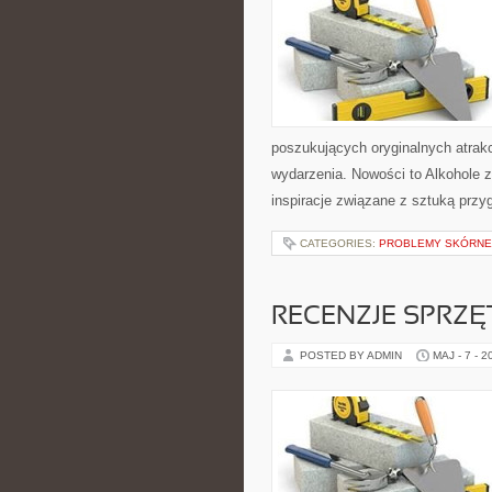
poszukujących oryginalnych atrak
wydarzenia. Nowości to Alkohole z
inspiracje związane z sztuką przy
CATEGORIES:
PROBLEMY SKÓRNE
RECENZJE SPRZ
POSTED BY ADMIN
MAJ - 7 - 2