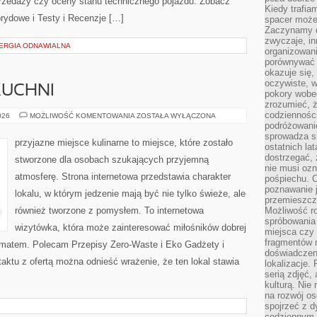
rzedaży czy oceny stanu technicznego pojazdu. Zobacz
Kiedy trafia
rydowe i Testy i Recenzje […]
spacer może
Zaczynamy d
zwyczaje, in
NERGIA ODNAWIALNA
organizowani
porównywać 
okazuje się,
oczywiste, w
KUCHNI
pokory wobec
zrozumieć, ż
codziennośc
ZERO-
026
MOŻLIWOŚĆ KOMENTOWANIA
ZOSTAŁA WYŁĄCZONA
WASTE
podróżowanie
W
sprowadza si
KUCHNI
przyjazne miejsce kulinarne to miejsce, które zostało
ostatnich la
dostrzegać,
stworzone dla osobach szukających przyjemną
nie musi ozn
atmosferę. Strona internetowa przedstawia charakter
pośpiechu. 
poznawanie j
lokalu, w którym jedzenie mają być nie tylko świeże, ale
przemieszcz
również tworzone z pomysłem. To internetowa
Możliwość r
spróbowania 
wizytówka, która może zainteresować miłośników dobrej
miejsca czy
fragmentów m
limatem. Polecam Przepisy Zero-Waste i Eko Gadżety i
doświadczen
aktu z ofertą można odnieść wrażenie, że ten lokal stawia
lokalizacje.
serią zdjęć,
kulturą. Ni
na rozwój os
spojrzeć z d
codziennym r