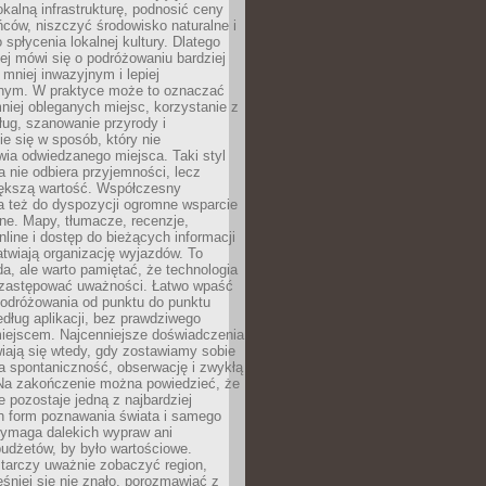
okalną infrastrukturę, podnosić ceny
ców, niszczyć środowisko naturalne i
 spłycenia lokalnej kultury. Dlatego
ej mówi się o podróżowaniu bardziej
niej inwazyjnym i lepiej
ym. W praktyce może to oznaczać
niej obleganych miejsc, korzystanie z
ług, szanowanie przyrody i
 się w sposób, który nie
ia odwiedzanego miejsca. Taki styl
 nie odbiera przyjemności, lecz
większą wartość. Współczesny
a też do dyspozycji ogromne wsparcie
ne. Mapy, tłumacze, recenzje,
nline i dostęp do bieżących informacji
twiają organizację wyjazdów. To
a, ale warto pamiętać, że technologia
 zastępować uważności. Łatwo wpaść
odróżowania od punktu do punktu
dług aplikacji, bez prawdziwego
miejscem. Najcenniejsze doświadczenia
iają się wtedy, gdy zostawiamy sobie
a spontaniczność, obserwację i zwykłą
Na zakończenie można powiedzieć, że
 pozostaje jedną z najbardziej
ch form poznawania świata i samego
wymaga dalekich wypraw ani
udżetów, by było wartościowe.
arczy uważnie zobaczyć region,
śniej się nie znało, porozmawiać z