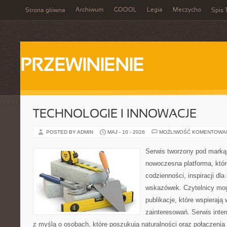
Archiwum
GOOOL
Legia
Meczycho
Strona główna
Spis 
PRZEWINIENIE
TECHNOLOGIE I INNOWACJE
POSTED BY ADMIN
MAJ - 10 - 2026
MOŻLIWOŚĆ KOMENTOWA
Serwis tworzony pod marką
nowoczesna platforma, któr
codzienności, inspiracji dl
wskazówek. Czytelnicy mog
publikacje, które wspierają
zainteresowań. Serwis inte
z myślą o osobach, które poszukują naturalności oraz połączenia 