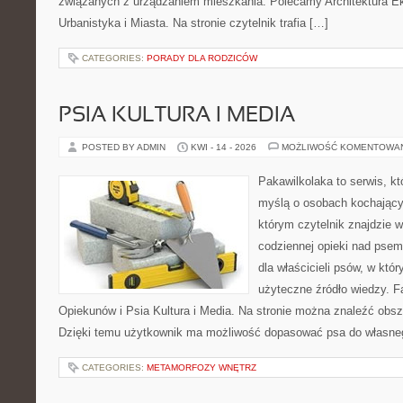
związanych z urządzaniem mieszkania. Polecamy Architektura E
Urbanistyka i Miasta. Na stronie czytelnik trafia […]
CATEGORIES:
PORADY DLA RODZICÓW
PSIA KULTURA I MEDIA
POSTED BY ADMIN
KWI - 14 - 2026
MOŻLIWOŚĆ KOMENTOWA
Pakawilkolaka to serwis, kt
myślą o osobach kochający
którym czytelnik znajdzie 
codziennej opieki nad psem
dla właścicieli psów, w któ
użyteczne źródło wiedzy. Fa
Opiekunów i Psia Kultura i Media. Na stronie można znaleźć obsze
Dzięki temu użytkownik ma możliwość dopasować psa do własne
CATEGORIES:
METAMORFOZY WNĘTRZ