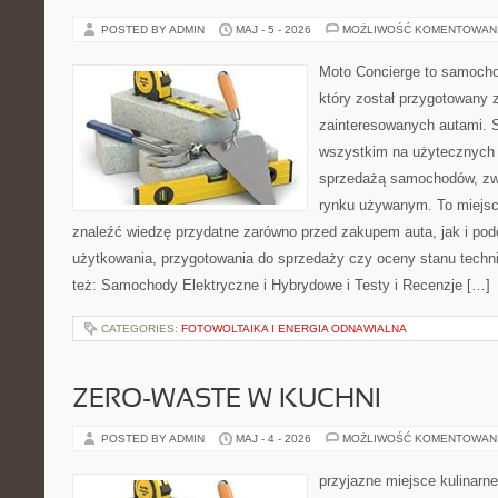
POSTED BY ADMIN
MAJ - 5 - 2026
MOŻLIWOŚĆ KOMENTOWAN
Moto Concierge to samocho
który został przygotowany 
zainteresowanych autami. S
wszystkim na użytecznych 
sprzedażą samochodów, zw
rynku używanym. To miejsc
znaleźć wiedzę przydatne zarówno przed zakupem auta, jak i po
użytkowania, przygotowania do sprzedaży czy oceny stanu techn
też: Samochody Elektryczne i Hybrydowe i Testy i Recenzje […]
CATEGORIES:
FOTOWOLTAIKA I ENERGIA ODNAWIALNA
ZERO-WASTE W KUCHNI
POSTED BY ADMIN
MAJ - 4 - 2026
MOŻLIWOŚĆ KOMENTOWAN
przyjazne miejsce kulinarne