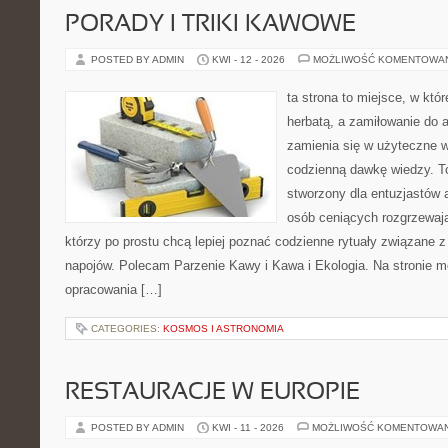
PORADY I TRIKI KAWOWE
POSTED BY ADMIN
KWI - 12 - 2026
MOŻLIWOŚĆ KOMENTOWA
ta strona to miejsce, w któ
herbatą, a zamiłowanie do
zamienia się w użyteczne w
codzienną dawkę wiedzy. To
stworzony dla entuzjastów
osób ceniących rozgrzewają
którzy po prostu chcą lepiej poznać codzienne rytuały związane
napojów. Polecam Parzenie Kawy i Kawa i Ekologia. Na stronie 
opracowania […]
CATEGORIES:
KOSMOS I ASTRONOMIA
RESTAURACJE W EUROPIE
POSTED BY ADMIN
KWI - 11 - 2026
MOŻLIWOŚĆ KOMENTOWA