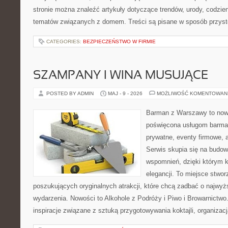
stronie można znaleźć artykuły dotyczące trendów, urody, codzi
tematów związanych z domem. Treści są pisane w sposób przystę
CATEGORIES:
BEZPIECZEŃSTWO W FIRMIE
SZAMPANY I WINA MUSUJĄCE
POSTED BY ADMIN
MAJ - 9 - 2026
MOŻLIWOŚĆ KOMENTOWAN
Barman z Warszawy to nowo
poświęcona usługom barma
prywatne, eventy firmowe, a
Serwis skupia się na budo
wspomnień, dzięki którym 
elegancji. To miejsce stwor
poszukujących oryginalnych atrakcji, które chcą zadbać o najw
wydarzenia. Nowości to Alkohole z Podróży i Piwo i Browarnictwo
inspiracje związane z sztuką przygotowywania koktajli, organizac