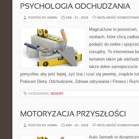
PSYCHOLOGIA ODCHUDZANIA
POSTED BY ADMIN
KWI - 21 - 2026
MOŻLIWOŚĆ KOMENTOWA
MagicalJune to przestrzeń,
osobach, które chcą zadba
podejść do siebie i spojrz
rozsądny. To internetowa 
tematom takim jak odchudza
także dobre samopoczucie.
pomysłów, aby jeść lepiej, żyć lżej i czuć się pewniej, znajdzie tu
Polecam Dieta, Odchudzanie, Zdrowe odżywianie i Fitness i Ruch
CATEGORIES:
DESERY
MOTORYZACJA PRZYSZŁOŚCI
POSTED BY ADMIN
KWI - 20 - 2026
MOŻLIWOŚĆ KOMENTOWA
Auto Jarmark to dynamiczna