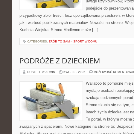
uwagę użytkowników, którzy
podejście do prezentowania 
przypadkowy zbiór treści, lecz uporządkowana przestrzeń, w któr
jak i wartość publikowanych materiałów. Nowości na stronie: Wiejsk
Kuchnia Wiejska. Strona Madlennn może […]
CATEGORIES:
ZRÓB TO SAM – SPORT W DOMU
PODRÓŻE Z DZIECKIEM
POSTED BY ADMIN
KWI - 30 - 2026
MOŻLIWOŚĆ KOMENTOWA
Wallaboo to pomocne miejs
myślą o osobach opiekujący
szukają codziennych porad
Strona skupia się na tym, 
latach życia dziecka jest 
To portal, w którym można 
związanych z spacerami. Nowe kategorie na stronie to: Bezpieczn
Malucha. Strona została przygotowana z myślą o osobach, które