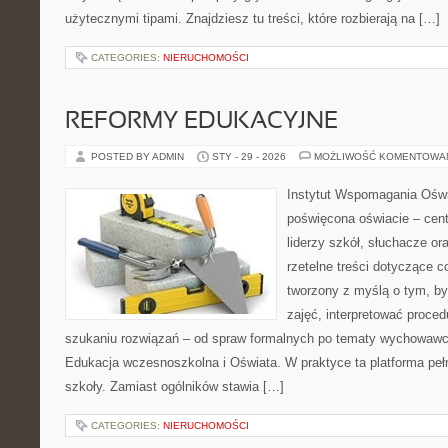
użytecznymi tipami. Znajdziesz tu treści, które rozbierają na […]
CATEGORIES:
NIERUCHOMOŚCI
REFORMY EDUKACYJNE
POSTED BY ADMIN
STY - 29 - 2026
MOŻLIWOŚĆ KOMENTOWA
Instytut Wspomagania Oświ
poświęcona oświacie – cent
liderzy szkół, słuchacze o
rzetelne treści dotyczące c
tworzony z myślą o tym, b
zajęć, interpretować proce
szukaniu rozwiązań – od spraw formalnych po tematy wychowawcz
Edukacja wczesnoszkolna i Oświata. W praktyce ta platforma peł
szkoły. Zamiast ogólników stawia […]
CATEGORIES:
NIERUCHOMOŚCI