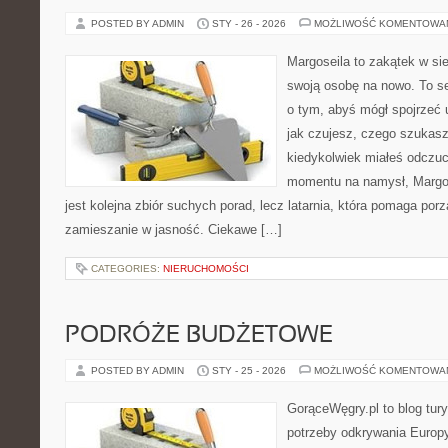
POSTED BY ADMIN
STY - 26 - 2026
MOŻLIWOŚĆ KOMENTOWA
Margoseila to zakątek w si
swoją osobę na nowo. To se
o tym, abyś mógł spojrzeć 
jak czujesz, czego szukasz 
kiedykolwiek miałeś odczuc
momentu na namysł, Margose
jest kolejna zbiór suchych porad, lecz latarnia, która pomaga po
zamieszanie w jasność. Ciekawe […]
CATEGORIES:
NIERUCHOMOŚCI
PODRÓŻE BUDŻETOWE
POSTED BY ADMIN
STY - 25 - 2026
MOŻLIWOŚĆ KOMENTOWA
GorąceWęgry.pl to blog tury
potrzeby odkrywania Europ