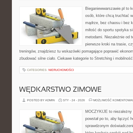
Bieganiewwarszawie.pl to 
osób, które chcą truchtać w
mądrze, bez chaosu i bez ko
miłość do sportu spotyka s
metodami. Niezależnie od t
pierwsze kroki na trasie, c
treningów, znajdziesz tu wskazówki pomagające poprawić ekonomi
zbudować silne ciało. Ciekawe kategorie to Stretching i mobilność 
CATEGORIES:
NIERUCHOMOŚCI
WĘDKARSTWO ZIMOWE
POSTED BY ADMIN
STY - 24 - 2026
MOŻLIWOŚĆ KOMENTOWA
MOCZYKIJE to niezależny s
powstał po to, aby łączyć 
sprawdzonym doświadczenie
które kochają spokój nad b