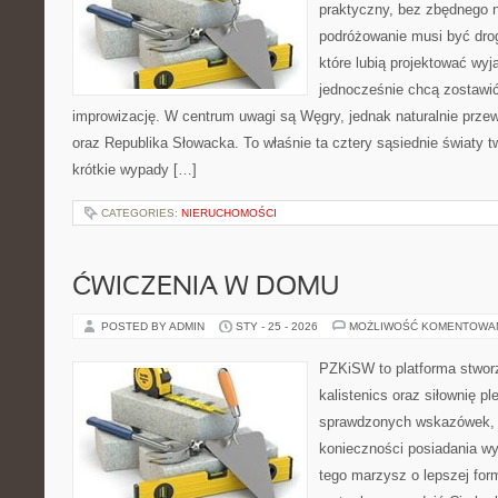
praktyczny, bez zbędnego n
podróżowanie musi być drog
które lubią projektować wyj
jednocześnie chcą zostawić
improwizację. W centrum uwagi są Węgry, jednak naturalnie przewi
oraz Republika Słowacka. To właśnie ta cztery sąsiednie światy 
krótkie wypady […]
CATEGORIES:
NIERUCHOMOŚCI
ĆWICZENIA W DOMU
POSTED BY ADMIN
STY - 25 - 2026
MOŻLIWOŚĆ KOMENTOWA
PZKiSW to platforma stworz
kalistenics oraz siłownię p
sprawdzonych wskazówek, 
konieczności posiadania w
tego marzysz o lepszej form