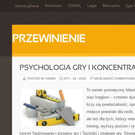
Archiwum
GOOOL
Legia
Meczycho
Strona główna
Spis 
PRZEWINIENIE
PSYCHOLOGIA GRY I KONCENTR
POSTED BY ADMIN
STY - 29 - 2026
MOŻLIWOŚĆ KOMENTOWA
To serwis poświęcony bilar
oraz kręglom – czterem dys
liczy się powtarzalność, sp
miejsce powstało dla osób, 
ale też dla tych, którzy mie
trening, wyższy poziom i r
innymi Sędziowanie i przepisy gry i Techniki i strategie gry. Str