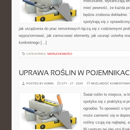
mieszkanie, wykańczają wnę
mieć pewność, że każda pr
będzie zrobiona dokładnie. 
spotykają się z sprawdzonym
jak urządzenia do prac remontowych łączą się z codziennymi pro
wypoziomować, jak zamocować elementy, jak usunąć usterkę ora
konkretnego […]
CATEGORIES:
NIERUCHOMOŚCI
UPRAWA ROŚLIN W POJEMNIKA
POSTED BY ADMIN
STY - 27 - 2026
MOŻLIWOŚĆ KOMENTOWA
Świat roślin to miejsce, w k
spotyka się z praktyką w pr
ogrodów. To opowieść o ty
może zamienić się w dopies
rośliny czują się najlepiej,
W centrum tej idei stoi Krak