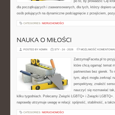
po to, by prowadzić Cię kr
dla początkujących i zaawansowanych, dla tych, którzy dopiero uc
osób polujących na dynamiczne podciągnięcie z przejściem, pozy
CATEGORIES:
NIERUCHOMOŚCI
NAUKA O MIŁOŚCI
POSTED BY ADMIN
STY - 24 - 2026
MOŻLIWOŚĆ KOMENTOWA
ZatrzymajFaceta.pl to przyj
które chcą ogarnąć temat mi
partnerstwo bez gierek. To
tym, abyś mogła zerknąć na
perspektywy, znaleźć sens
nauczyć się rozmawiać tak,
kilku tygodniach. Polecamy Związki LGBTQ+ i Związki LGBTQ+. S
naprawdę utrzymuje uwagę w relacji: spójność, stabilność, a ta
CATEGORIES:
NIERUCHOMOŚCI