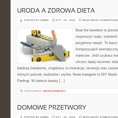
URODA A ZDROWA DIETA
POSTED BY ADMIN
STY - 28 - 2026
MOŻLIWOŚĆ KOMENTOWA
Beat the boredom to przest
rozproszyć nudę i zamienić
przyjemny nawyk. To baza 
kompozycjach aromatyczny
manicure. Jeśli szukasz k
chcesz lepiej rozumieć skła
bardziej świadomie, znajdziesz tu instrukcje, recenzje oraz zest
różnych potrzeb, budżetów i stylów. Nowe kategorie to DIY Maski i
Peelingi. W świecie beauty […]
CATEGORIES:
NIERUCHOMOŚCI
DOMOWE PRZETWORY
POSTED BY ADMIN
STY - 28 - 2026
MOŻLIWOŚĆ KOMENTOWA