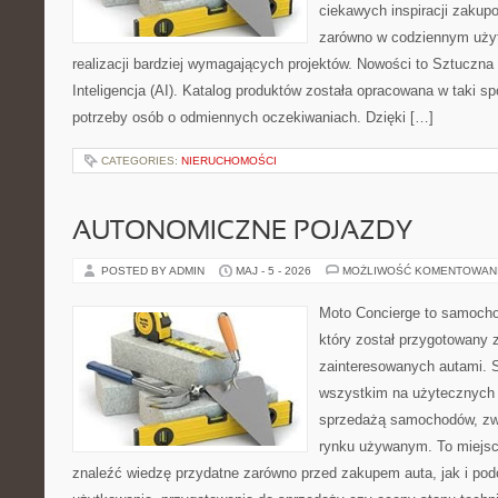
ciekawych inspiracji zakup
zarówno w codziennym użyt
realizacji bardziej wymagających projektów. Nowości to Sztuczna I
Inteligencja (AI). Katalog produktów została opracowana w taki 
potrzeby osób o odmiennych oczekiwaniach. Dzięki […]
CATEGORIES:
NIERUCHOMOŚCI
AUTONOMICZNE POJAZDY
POSTED BY ADMIN
MAJ - 5 - 2026
MOŻLIWOŚĆ KOMENTOWAN
Moto Concierge to samocho
który został przygotowany 
zainteresowanych autami. S
wszystkim na użytecznych 
sprzedażą samochodów, zw
rynku używanym. To miejsc
znaleźć wiedzę przydatne zarówno przed zakupem auta, jak i po