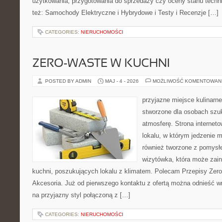
użytkowania, przygotowania do sprzedaży czy oceny stanu techn
też: Samochody Elektryczne i Hybrydowe i Testy i Recenzje […]
CATEGORIES:
NIERUCHOMOŚCI
ZERO-WASTE W KUCHNI
POSTED BY ADMIN
MAJ - 4 - 2026
MOŻLIWOŚĆ KOMENTOWAN
przyjazne miejsce kulinarne
stworzone dla osobach szu
atmosferę. Strona internet
lokalu, w którym jedzenie m
również tworzone z pomysł
wizytówka, która może zain
kuchni, poszukujących lokalu z klimatem. Polecam Przepisy Zero
Akcesoria. Już od pierwszego kontaktu z ofertą można odnieść wr
na przyjazny styl połączoną z […]
CATEGORIES:
NIERUCHOMOŚCI