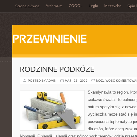
Archiwum
GOOOL
Legia
Meczycho
Strona główna
Spis 
PRZEWINIENIE
RODZINNE PODRÓŻE
POSTED BY ADMIN
MAJ - 22 - 2026
MOŻLIWOŚĆ KOMENTOWA
Skandynawia to region, kt
ciekawe świata. To północn
natura spotyka się z nowoc
wycieczka może stać się ins
poświęcona tej tematyce j
dla osób, które chcą zrozum
Norwegii, Finlandii, Islandii oraz północnych terenów, gdzie przes