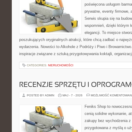
poświęcona usługom barma
prywatne, eventy firmowe, a
Serwis skupia się na budo
wspomnień, dzięki którym 
elegancji. To miejsce stwor
poszukujących oryginalnych atrakcji, które chcą zadbać o najw
wydarzenia. Nowości to Alkohole z Podróży i Piwo i Browarnictwo
inspiracje związane z sztuką przygotowywania koktajli, organizac
CATEGORIES:
NIERUCHOMOŚCI
RECENZJE SPRZĘTU I OPROGRA
POSTED BY ADMIN
MAJ - 7 - 2026
MOŻLIWOŚĆ KOMENTOWAN
Feniks Shop to nowoczesna 
cenią solidne wykonanie, a
zakupy bez wychodzenia z 
przygotowana z myślą o uż