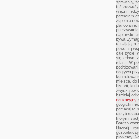
sprawiają, 
też zauważy
więzi między
partnerem cz
zupełnie now
planowanie, 
przeżywanie 
naprawdę fu
bywa wymaga
rozwijająca.
powstają wsp
całe życie.
się jednym 
relacji. W p
podróżowania
odgrywa prz
kontrolowani
miejsca, do 
historii, ku
zwyczajów sp
bardziej od
edukacyjny
p
geografii mo
pomagając ni
uczyć szacun
którymi spo
Bardzo ważny
Rozwój turys
gospodarczyc
problemy. N