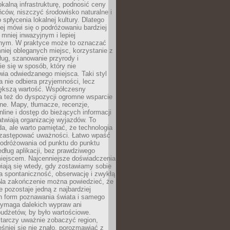
okalną infrastrukturę, podnosić ceny
ców, niszczyć środowisko naturalne i
 spłycenia lokalnej kultury. Dlatego
ej mówi się o podróżowaniu bardziej
niej inwazyjnym i lepiej
ym. W praktyce może to oznaczać
niej obleganych miejsc, korzystanie z
ług, szanowanie przyrody i
 się w sposób, który nie
ia odwiedzanego miejsca. Taki styl
 nie odbiera przyjemności, lecz
większą wartość. Współczesny
a też do dyspozycji ogromne wsparcie
ne. Mapy, tłumacze, recenzje,
nline i dostęp do bieżących informacji
twiają organizację wyjazdów. To
a, ale warto pamiętać, że technologia
 zastępować uważności. Łatwo wpaść
odróżowania od punktu do punktu
dług aplikacji, bez prawdziwego
miejscem. Najcenniejsze doświadczenia
iają się wtedy, gdy zostawiamy sobie
a spontaniczność, obserwację i zwykłą
Na zakończenie można powiedzieć, że
 pozostaje jedną z najbardziej
ch form poznawania świata i samego
wymaga dalekich wypraw ani
udżetów, by było wartościowe.
arczy uważnie zobaczyć region,
śniej się nie znało, porozmawiać z