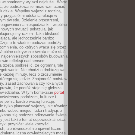
że wspominamy wyjazd najdłużej. Warto
ć, że podróżowanie może wzmacniać
ludzkie. Wspólny wyjazd z rodziną,
y przyjaciółmi odsłania relacje w
ym świetle. Dzielenie przestrzeni,
reagowanie na niespodzianki i wspólne
nowych sytuacji pokazują, jak
nkcjonujemy razem. Taka bliskość
jąca, ale jednocześnie bardzo
 Często to właśnie podczas podróży
omnienia, do których wraca się przez
 Wspólne odkrywanie świata może stać
z najcenniejszych sposobów budowania
ołowie refleksji nad sensem
 trzeba podkreślić, że ogromną rolę
ygotowanie. Nie chodzi o drobiazgowe
e każdej minuty, lecz o zrozumienie
którego się jedzie. Znajomość podstaw
ltury, zasad zachowania czy lokalnych
rawia, że podróż staje się głębsza i
powiedzialna. W tym kontekście
portal
oświęcony podróżom, kulturze i
że pełnić bardzo ważną funkcję,
e tylko planować wyjazdy, ale również
ku wobec miejsc, ludzi i tradycji, z
tykamy się podczas odkrywania świata.
 jest także temat odpowiedzialności.
tyki przyniósł wiele korzyści
h, ale równocześnie ujawnił liczne
admierna liczba odwiedzających może