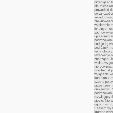
przeciążać l
dla mieszkań
prowadzić do
coraz części
świadomym, m
zrównoważon
wybieranie m
lokalnych us
zachowywanie
uprzedmiotaw
podróżowania
nadaje jej 
podróżnik m
technologicz
rezerwacje o
znacząco uła
wielka wygod
nie powinna
w schemat p
wyłącznie we
kontaktu z 
często pojaw
przestrzeń n
ciekawość. 
podróżowanie
rozwijający
siebie. Nie 
ogromnych b
Czasem wyst
którego wcze