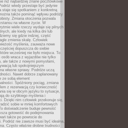
ie niż najbardziej znane pocztówkowe
 Podróż wtedy przestaje być jedynie
 a staje się spotkaniem z konkretną
e można także pominąć wpływu podróży
obisty. Zmiana otoczenia pozwala
ystansu na własne życie. W
ytmie wiele rzeczy wydaje się pilnych
lnych, ale kiedy na kilka dni lub
dziemy się gdzie indziej, część
agle zmienia skalę. Człowiek
wieżość myślenia, zauważa nowe
 częściej dopuszcza do siebie
a które wcześniej nie było miejsca. To
e osób wraca z wyjazdów nie tylko
, ale także z nowymi pomysłami,
ywacją lub spokojniejszym
 na własne sprawy. Podróże uczą
adności. Nawet dobrze zaplanowany
e ze sobą element
walności. Spóźniony pociąg, zmiana
blem z rezerwacją czy konieczność
nia się w obcym języku to sytuacje,
ją do szybkiego myślenia i
i. Dzięki nim człowiek przekonuje się,
oradzić sobie w mniej komfortowych
To doświadczenie buduje pewność
iększa gotowość do podejmowania
ań także po powrocie do
. Podróż nie zawsze musi być idealna,
na. Często właśnie drobne trudności