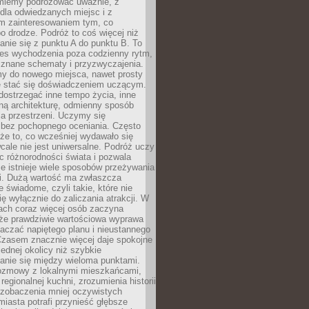
miemy podróżować uważnie, z
dla odwiedzanych miejsc i z
m zainteresowaniem tym, co
 drodze. Podróż to coś więcej niż
nie się z punktu A do punktu B. To
ces wychodzenia poza codzienny rytm,
 znane schematy i przyzwyczajenia.
my do nowego miejsca, nawet prosty
 stać się doświadczeniem uczącym.
ostrzegać inne tempo życia, inne
ną architekturę, odmienny sposób
a przestrzeni. Uczymy się
bez pochopnego oceniania. Często
 że to, co wcześniej wydawało się
cale nie jest uniwersalne. Podróż uczy
 różnorodności świata i pozwala
e istnieje wiele sposobów przeżywania
i. Dużą wartość ma zwłaszcza
 świadome, czyli takie, które nie
ę wyłącznie do zaliczania atrakcji. W
tach coraz więcej osób zaczyna
 że prawdziwie wartościowa wyprawa
aczać napiętego planu i nieustannego
Czasem znacznie więcej daje spokojne
ednej okolicy niż szybkie
anie się między wieloma punktami.
ozmowy z lokalnymi mieszkańcami,
regionalnej kuchni, zrozumienia historii
 zobaczenia mniej oczywistych
iasta potrafi przynieść głębsze