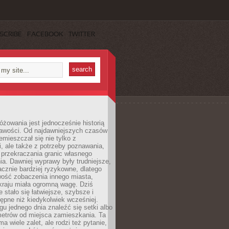
SCRIBE
FACEBOOK
TWITTER
różowania jest jednocześnie historią
ekawości. Od najdawniejszych czasów
emieszczał się nie tylko z
, ale także z potrzeby poznawania,
 przekraczania granic własnego
a. Dawniej wyprawy były trudniejsze,
acznie bardziej ryzykowne, dlatego
ość zobaczenia innego miasta,
kraju miała ogromną wagę. Dziś
 stało się łatwiejsze, szybsze i
tępne niż kiedykolwiek wcześniej.
u jednego dnia znaleźć się setki albo
metrów od miejsca zamieszkania. Ta
a wiele zalet, ale rodzi też pytanie,