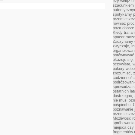
czy wciąż u
szacunkiem 
autentyczny
spotykamy po
przemieszcza
również pro
poza dobrze
Kiedy trafia
spacer może
Zaczynamy d
zwyczaje, in
organizowani
porównywać 
okazuje się,
oczywiste, w
pokory wobec
zrozumieć, ż
codziennośc
podróżowanie
sprowadza si
ostatnich la
dostrzegać,
nie musi ozn
pośpiechu. 
poznawanie j
przemieszcz
Możliwość r
spróbowania 
miejsca czy
fragmentów m