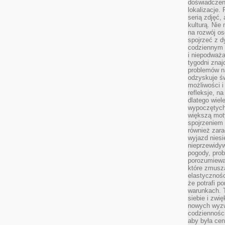
doświadczen
lokalizacje.
serią zdjęć,
kulturą. Ni
na rozwój os
spojrzeć z d
codziennym r
i niepodważa
tygodni znaj
problemów n
odzyskuje ś
możliwości i
refleksje, n
dlatego wiel
wypoczętych
większą mot
spojrzeniem
również zar
wyjazd niesi
nieprzewidy
pogody, pro
porozumiewa
które zmusza
elastycznośc
że potrafi p
warunkach. 
siebie i zw
nowych wyzw
codzienności
aby była cen