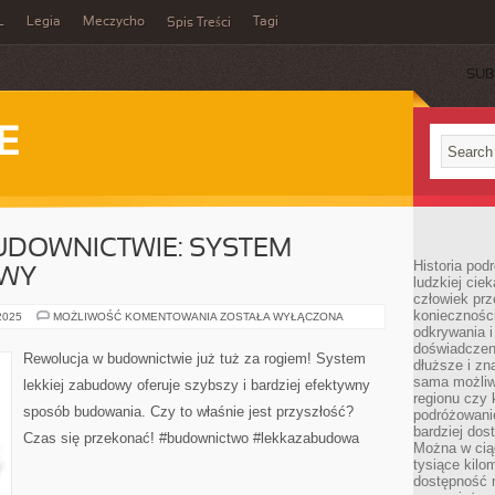
L
Legia
Meczycho
Tagi
Spis Treści
SUB
E
UDOWNICTWIE: SYSTEM
Historia pod
OWY
ludzkiej ci
człowiek prz
konieczności
REWOLUCJA
 2025
MOŻLIWOŚĆ KOMENTOWANIA
ZOSTAŁA WYŁĄCZONA
W
odkrywania i
BUDOWNICTWIE:
doświadczeni
SYSTEM
Rewolucja w budownictwie już tuż za rogiem! System
dłuższe i zn
LEKKIEJ
ZABUDOWY
sama możliw
lekkiej zabudowy oferuje szybszy i bardziej efektywny
regionu czy 
sposób budowania. Czy to właśnie jest przyszłość?
podróżowanie
bardziej dos
Czas się przekonać! #budownictwo #lekkazabudowa
Można w ciąg
tysiące kilo
dostępność m