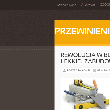
Archiwum
GOOO
Strona główna
PRZEWINIENI
REWOLUCJA W B
LEKKIEJ ZABUD
POSTED BY ADMIN
MAJ - 28 -