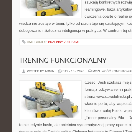
szukają konkretnych rozwią
learningowe, baza artykułó
ćwiczenia oparte o realne s
wiedza nie zostaje w teorii, tylko od razu staje się działającym 
debugowanie i Sztuczna inteligencja w praktyce. W centrum tej s
CATEGORIES:
PRZEPISY Z ZIOŁAMI
TRENING FUNKCJONALNY
POSTED BY ADMIN
STY - 10 - 2026
MOŻLIWOŚĆ KOMENTOWA
Cześć! Jeśli szukasz miejs
formą z odżywianiem i pra
strona www.dawidulinski.pl
właśnie po to, aby wspierać
klientów z całej Polski w pr
„Trener personalny Piła – Daw
to nie jedynie hasło, ale obietnica systematycznej pracy opartej o
dopasowanie do Twoich celów. Ciekawe kategorie to Fitness i Tre