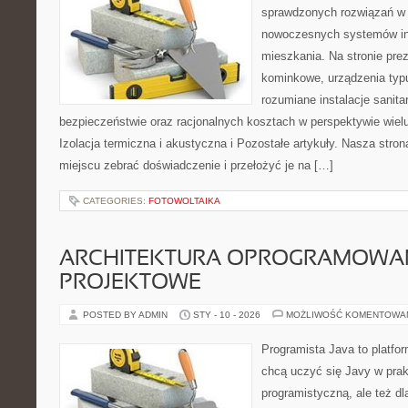
sprawdzonych rozwiązań w 
nowoczesnych systemów ins
mieszkania. Na stronie pre
kominkowe, urządzenia typ
rozumiane instalacje sanita
bezpieczeństwie oraz racjonalnych kosztach w perspektywie wielu 
Izolacja termiczna i akustyczna i Pozostałe artykuły. Nasza stron
miejscu zebrać doświadczenie i przełożyć je na […]
CATEGORIES:
FOTOWOLTAIKA
ARCHITEKTURA OPROGRAMOWAN
PROJEKTOWE
POSTED BY ADMIN
STY - 10 - 2026
MOŻLIWOŚĆ KOMENTOWA
Programista Java to platfo
chcą uczyć się Javy w prak
programistyczną, ale też dla