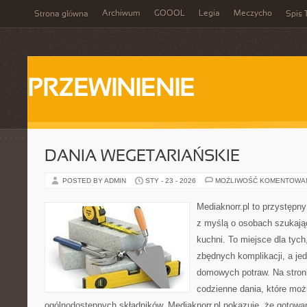
Archiwum
GOOOL
Legia
Meczycho
Strona główna
Spis 
PRZEWINIENIE
DANIA WEGETARIAŃSKIE
POSTED BY ADMIN
STY - 23 - 2026
MOŻLIWOŚĆ KOMENTOWA
Mediaknorr.pl to przystępny
z myślą o osobach szukają
kuchni. To miejsce dla tyc
zbędnych komplikacji, a je
domowych potraw. Na stroni
codzienne dania, które mo
ogólnodostępnych składników. Mediaknorr.pl pokazuje, że gotowa