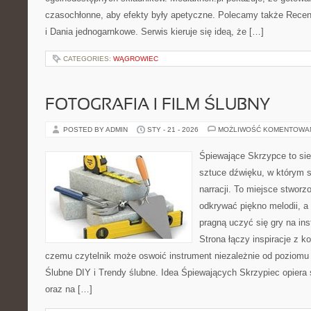
czasochłonne, aby efekty były apetyczne. Polecamy także Rece
i Dania jednogarnkowe. Serwis kieruje się ideą, że […]
CATEGORIES:
WĄGROWIEC
FOTOGRAFIA I FILM ŚLUBNY
POSTED BY ADMIN
STY - 21 - 2026
MOŻLIWOŚĆ KOMENTOWA
Śpiewające Skrzypce to si
sztuce dźwięku, w którym s
narracji. To miejsce stworz
odkrywać piękno melodii, a 
pragną uczyć się gry na i
Strona łączy inspiracje z k
czemu czytelnik może oswoić instrument niezależnie od poziom
Ślubne DIY i Trendy ślubne. Idea Śpiewających Skrzypiec opiera 
oraz na […]