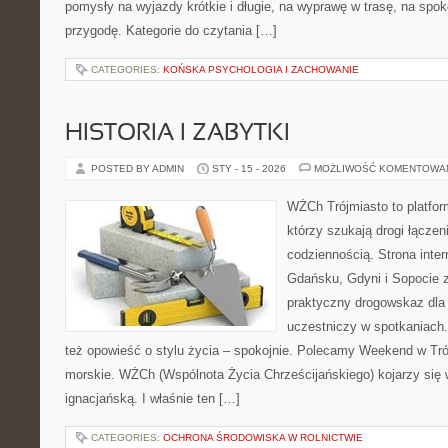
pomysły na wyjazdy krótkie i długie, na wyprawę w trasę, na spok
przygodę. Kategorie do czytania […]
CATEGORIES:
KOŃSKA PSYCHOLOGIA I ZACHOWANIE
HISTORIA I ZABYTKI
POSTED BY ADMIN
STY - 15 - 2026
MOŻLIWOŚĆ KOMENTOWA
WŻCh Trójmiasto to platform
którzy szukają drogi łącze
codziennością. Strona inter
Gdańsku, Gdyni i Sopocie 
praktyczny drogowskaz dla 
uczestniczy w spotkaniach. 
też opowieść o stylu życia – spokojnie. Polecamy Weekend w Trój
morskie. WŻCh (Wspólnota Życia Chrześcijańskiego) kojarzy się
ignacjańską. I właśnie ten […]
CATEGORIES:
OCHRONA ŚRODOWISKA W ROLNICTWIE