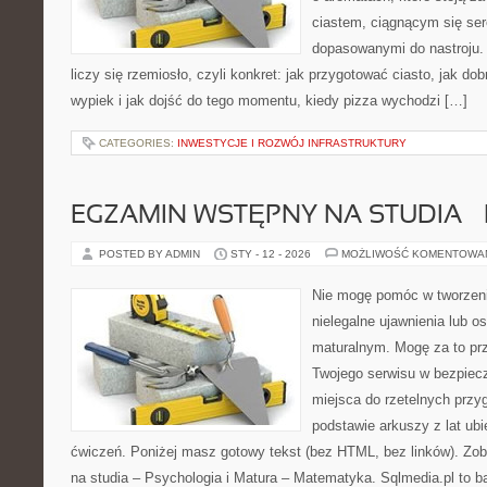
ciastem, ciągnącym się se
dopasowanymi do nastroju. 
liczy się rzemiosło, czyli konkret: jak przygotować ciasto, jak do
wypiek i jak dojść do tego momentu, kiedy pizza wychodzi […]
CATEGORIES:
INWESTYCJE I ROZWÓJ INFRASTRUKTURY
EGZAMIN WSTĘPNY NA STUDIA 
POSTED BY ADMIN
STY - 12 - 2026
MOŻLIWOŚĆ KOMENTOWA
Nie mogę pomóc w tworzeniu
nielegalne ujawnienia lub 
maturalnym. Mogę za to prz
Twojego serwisu w bezpieczn
miejsca do rzetelnych przy
podstawie arkuszy z lat ubi
ćwiczeń. Poniżej masz gotowy tekst (bez HTML, bez linków). Z
na studia – Psychologia i Matura – Matematyka. Sqlmedia.pl to 