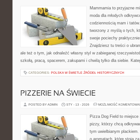
Mammamia to przyjazne mie
moda dla młodych odkrywcó
codziennością mam i tatów.
tworzony z myślą o tych, kt
swoje pociechy praktycznie
Znajdziesz tu treści o ubra
ale też o tym, jak odnaleźć własny styl w zabieganej rzeczywist
szkołą, pracą, spacerem, zakupami i chwilą tylko dla siebie. Kate
CATEGORIES:
POLSKA W ŚWIETLE ŹRÓDEŁ HISTORYCZNYCH
PIZZERIE NA ŚWIECIE
POSTED BY ADMIN
STY - 13 - 2026
MOŻLIWOŚĆ KOMENTOWA
Pizza Dog Field to miejsce
pizzy, którzy chcą odkrywa
tym uwielbianym plackiem. T
o aromatach, które stoją 