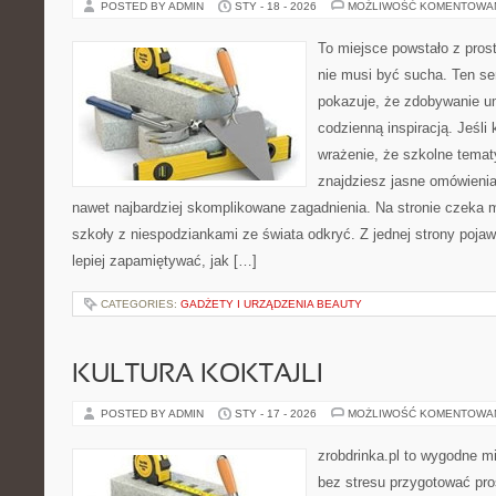
POSTED BY ADMIN
STY - 18 - 2026
MOŻLIWOŚĆ KOMENTOWA
To miejsce powstało z pros
nie musi być sucha. Ten s
pokazuje, że zdobywanie u
codzienną inspiracją. Jeśli
wrażenie, że szkolne tematy
znajdziesz jasne omówienia
nawet najbardziej skomplikowane zagadnienia. Na stronie czeka mi
szkoły z niespodziankami ze świata odkryć. Z jednej strony pojawi
lepiej zapamiętywać, jak […]
CATEGORIES:
GADŻETY I URZĄDZENIA BEAUTY
KULTURA KOKTAJLI
POSTED BY ADMIN
STY - 17 - 2026
MOŻLIWOŚĆ KOMENTOWA
zrobdrinka.pl to wygodne mi
bez stresu przygotować pro