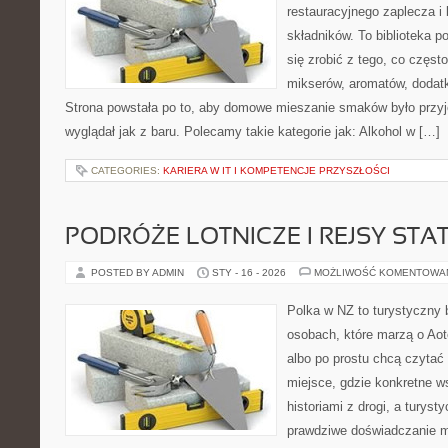
restauracyjnego zaplecza i
składników. To biblioteka p
się zrobić z tego, co częst
mikserów, aromatów, dodatk
Strona powstała po to, aby domowe mieszanie smaków było przy
wyglądał jak z baru. Polecamy takie kategorie jak: Alkohol w […]
CATEGORIES:
KARIERA W IT I KOMPETENCJE PRZYSZŁOŚCI
PODRÓŻE LOTNICZE I REJSY STA
POSTED BY ADMIN
STY - 16 - 2026
MOŻLIWOŚĆ KOMENTOWA
Polka w NZ to turystyczny 
osobach, które marzą o Aot
albo po prostu chcą czytać
miejsce, gdzie konkretne w
historiami z drogi, a turyst
prawdziwe doświadczanie mi