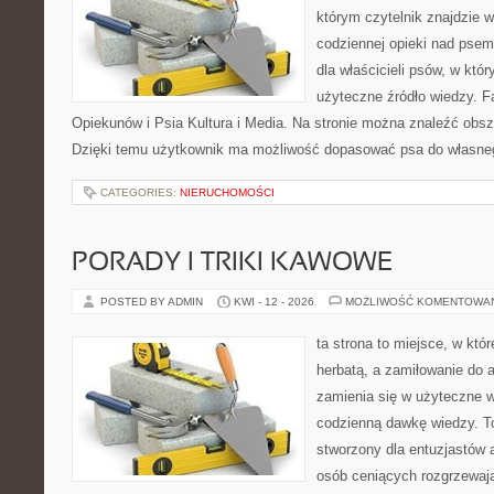
którym czytelnik znajdzie 
codziennej opieki nad psem
dla właścicieli psów, w któ
użyteczne źródło wiedzy. Fa
Opiekunów i Psia Kultura i Media. Na stronie można znaleźć obsze
Dzięki temu użytkownik ma możliwość dopasować psa do własne
CATEGORIES:
NIERUCHOMOŚCI
PORADY I TRIKI KAWOWE
POSTED BY ADMIN
KWI - 12 - 2026
MOŻLIWOŚĆ KOMENTOWA
ta strona to miejsce, w któ
herbatą, a zamiłowanie do
zamienia się w użyteczne w
codzienną dawkę wiedzy. To
stworzony dla entuzjastów
osób ceniących rozgrzewają