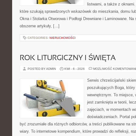
listwami, a także z oknami.
które szukają sprawdzonych wskazówek do mieszkania, domu lub 
Okna i Stolarka Otworowa i Podłogi Drewniane i Laminowane. Na 
obszerne artykuły, […]
CATEGORIES:
NIERUCHOMOŚCI
ROK LITURGICZNY I ŚWIĘTA
POSTED BY ADMIN
KWI - 6 - 2026
MOŻLIWOŚĆ KOMENTOWAN
Serwis chrześcijański skie
poszukujących Boga, który
wewnętrznym. To miejsce, w 
jest zamknięta w teorii, lec
zajęciach, w momentach wd
doświadczeniach. Portal po
być zrozumiałe dla różnych odbiorców, a treści publikowane na st
wiary. To internetowe kompendium, które prowadzi do refleksji, 