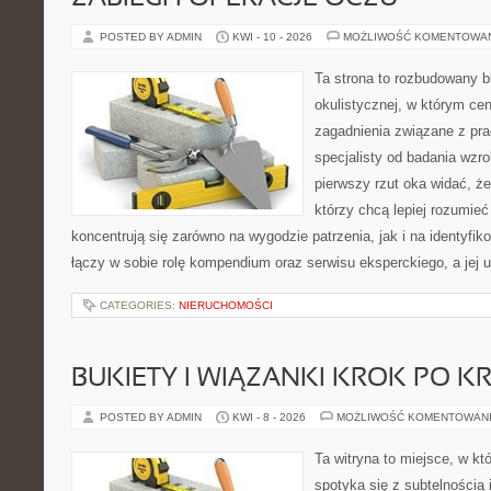
POSTED BY ADMIN
KWI - 10 - 2026
MOŻLIWOŚĆ KOMENTOWA
Ta strona to rozbudowany 
okulistycznej, w którym cen
zagadnienia związane z prac
specjalisty od badania wzr
pierwszy rzut oka widać, że 
którzy chcą lepiej rozumieć
koncentrują się zarówno na wygodzie patrzenia, jak i na identyfik
łączy w sobie rolę kompendium oraz serwisu eksperckiego, a jej u
CATEGORIES:
NIERUCHOMOŚCI
BUKIETY I WIĄZANKI KROK PO K
POSTED BY ADMIN
KWI - 8 - 2026
MOŻLIWOŚĆ KOMENTOWAN
Ta witryna to miejsce, w k
spotyka się z subtelnością