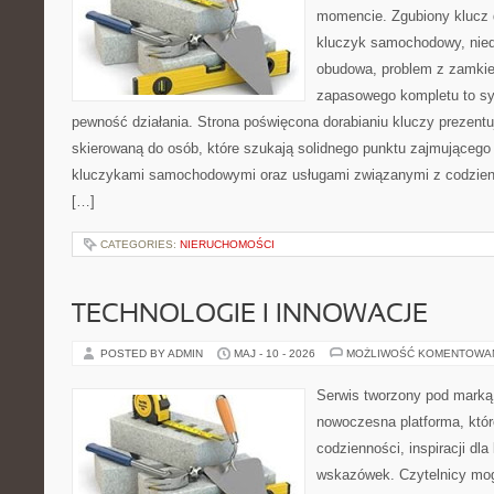
momencie. Zgubiony klucz 
kluczyk samochodowy, niedz
obudowa, problem z zamkie
zapasowego kompletu to syt
pewność działania. Strona poświęcona dorabianiu kluczy prezentuj
skierowaną do osób, które szukają solidnego punktu zajmującego
kluczykami samochodowymi oraz usługami związanymi z codzie
[…]
CATEGORIES:
NIERUCHOMOŚCI
TECHNOLOGIE I INNOWACJE
POSTED BY ADMIN
MAJ - 10 - 2026
MOŻLIWOŚĆ KOMENTOWA
Serwis tworzony pod marką
nowoczesna platforma, któr
codzienności, inspiracji dl
wskazówek. Czytelnicy mog