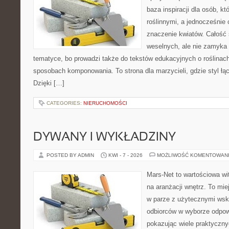
baza inspiracji dla osób, kt
roślinnymi, a jednocześnie 
znaczenie kwiatów. Całość 
weselnych, ale nie zamyka 
tematyce, bo prowadzi także do tekstów edukacyjnych o roślinach
sposobach komponowania. To strona dla marzycieli, gdzie styl łą
Dzięki […]
CATEGORIES:
NIERUCHOMOŚCI
DYWANY I WYKŁADZINY
POSTED BY ADMIN
KWI - 7 - 2026
MOŻLIWOŚĆ KOMENTOWAN
Mars-Net to wartościowa wit
na aranżacji wnętrz. To mi
w parze z użytecznymi wsk
odbiorców w wyborze odpow
pokazując wiele praktyczn