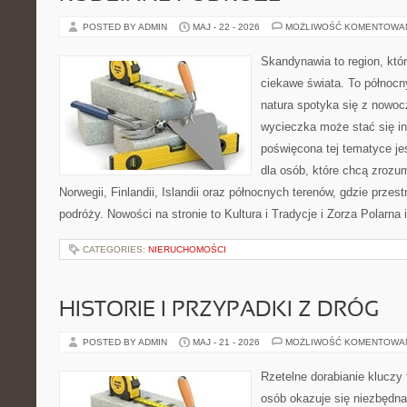
POSTED BY ADMIN
MAJ - 22 - 2026
MOŻLIWOŚĆ KOMENTOWA
Skandynawia to region, kt
ciekawe świata. To północn
natura spotyka się z nowoc
wycieczka może stać się ins
poświęcona tej tematyce j
dla osób, które chcą zrozum
Norwegii, Finlandii, Islandii oraz północnych terenów, gdzie przes
podróży. Nowości na stronie to Kultura i Tradycje i Zorza Polarna 
CATEGORIES:
NIERUCHOMOŚCI
HISTORIE I PRZYPADKI Z DRÓG
POSTED BY ADMIN
MAJ - 21 - 2026
MOŻLIWOŚĆ KOMENTOWA
Rzetelne dorabianie kluczy 
osób okazuje się niezbędn