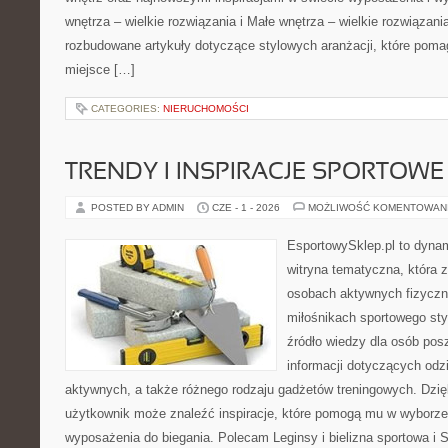
wnętrza – wielkie rozwiązania i Małe wnętrza – wielkie rozwiązan
rozbudowane artykuły dotyczące stylowych aranżacji, które pom
miejsce […]
CATEGORIES:
NIERUCHOMOŚCI
TRENDY I INSPIRACJE SPORTOWE
POSTED BY ADMIN
CZE - 1 - 2026
MOŻLIWOŚĆ KOMENTOWAN
EsportowySklep.pl to dynam
witryna tematyczna, która 
osobach aktywnych fizyczn
miłośnikach sportowego sty
źródło wiedzy dla osób po
informacji dotyczących odz
aktywnych, a także różnego rodzaju gadżetów treningowych. Dzięk
użytkownik może znaleźć inspiracje, które pomogą mu w wyborz
wyposażenia do biegania. Polecam Leginsy i bielizna sportowa i 