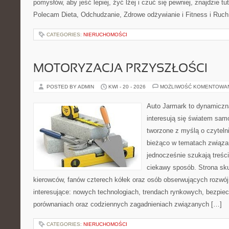
pomysłów, aby jeść lepiej, żyć lżej i czuć się pewniej, znajdzie tu
Polecam Dieta, Odchudzanie, Zdrowe odżywianie i Fitness i Ruch
CATEGORIES:
NIERUCHOMOŚCI
MOTORYZACJA PRZYSZŁOŚCI
POSTED BY ADMIN
KWI - 20 - 2026
MOŻLIWOŚĆ KOMENTOWA
Auto Jarmark to dynamiczna
interesują się światem sa
tworzone z myślą o czyteln
bieżąco w tematach związa
jednocześnie szukają treśc
ciekawy sposób. Strona sku
kierowców, fanów czterech kółek oraz osób obserwujących rozwój
interesujące: nowych technologiach, trendach rynkowych, bezpiecz
porównaniach oraz codziennych zagadnieniach związanych […]
CATEGORIES:
NIERUCHOMOŚCI