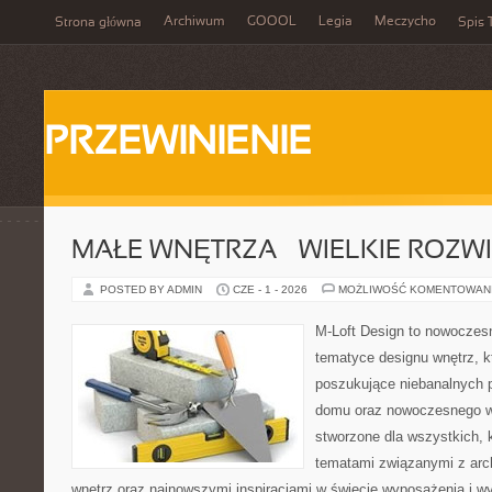
Archiwum
GOOOL
Legia
Meczycho
Strona główna
Spis 
PRZEWINIENIE
MAŁE WNĘTRZA – WIELKIE ROZW
POSTED BY ADMIN
CZE - 1 - 2026
MOŻLIWOŚĆ KOMENTOWAN
M-Loft Design to nowoczes
tematyce designu wnętrz, kt
poszukujące niebanalnych 
domu oraz nowoczesnego w
stworzone dla wszystkich, k
tematami związanymi z arc
wnętrz oraz najnowszymi inspiracjami w świecie wyposażenia i w