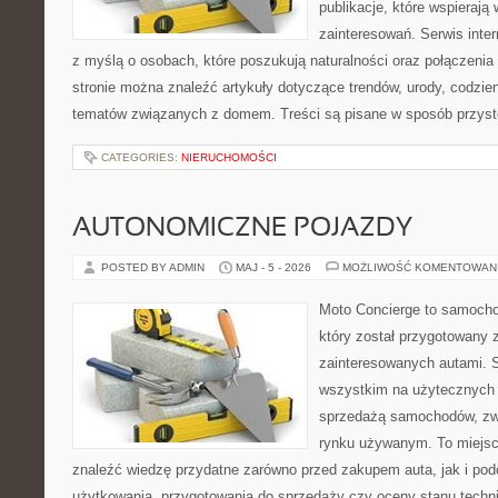
publikacje, które wspierają
zainteresowań. Serwis inte
z myślą o osobach, które poszukują naturalności oraz połączenia 
stronie można znaleźć artykuły dotyczące trendów, urody, codzi
tematów związanych z domem. Treści są pisane w sposób przystę
CATEGORIES:
NIERUCHOMOŚCI
AUTONOMICZNE POJAZDY
POSTED BY ADMIN
MAJ - 5 - 2026
MOŻLIWOŚĆ KOMENTOWAN
Moto Concierge to samocho
który został przygotowany 
zainteresowanych autami. S
wszystkim na użytecznych 
sprzedażą samochodów, zw
rynku używanym. To miejsc
znaleźć wiedzę przydatne zarówno przed zakupem auta, jak i po
użytkowania, przygotowania do sprzedaży czy oceny stanu techn