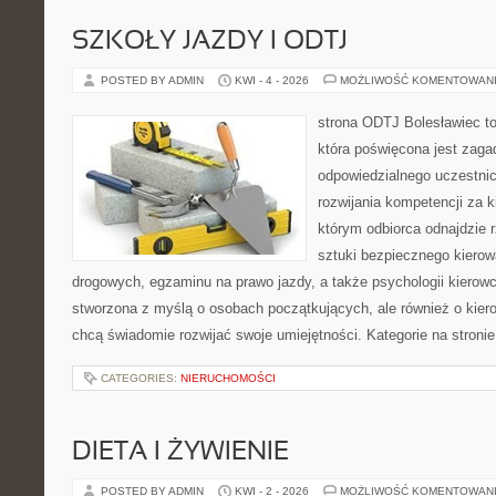
SZKOŁY JAZDY I ODTJ
POSTED BY ADMIN
KWI - 4 - 2026
MOŻLIWOŚĆ KOMENTOWAN
strona ODTJ Bolesławiec t
która poświęcona jest zaga
odpowiedzialnego uczestni
rozwijania kompetencji za k
którym odbiorca odnajdzie r
sztuki bezpiecznego kiero
drogowych, egzaminu na prawo jazdy, a także psychologii kierowc
stworzona z myślą o osobach początkujących, ale również o kier
chcą świadomie rozwijać swoje umiejętności. Kategorie na stroni
CATEGORIES:
NIERUCHOMOŚCI
DIETA I ŻYWIENIE
POSTED BY ADMIN
KWI - 2 - 2026
MOŻLIWOŚĆ KOMENTOWAN