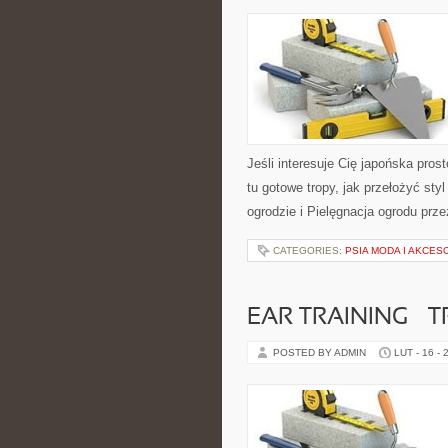
Jeśli interesuje Cię japońska pro
tu gotowe tropy, jak przełożyć sty
ogrodzie i Pielęgnacja ogrodu prz
CATEGORIES:
PSIA MODA I AKCES
EAR TRAINING – 
POSTED BY ADMIN
LUT - 16 - 