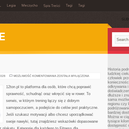
L
Legia
Meczycho
Tagi
Tagi
Spis Treści
SUB
E
Historia pod
ludzkiej ci
SIŁOWNIA
2026
MOŻLIWOŚĆ KOMENTOWANIA
ZOSTAŁA WYŁĄCZONA
człowiek prz
konieczności
odkrywania i
12ton.pl to platforma dla osób, które chcą poprawić
doświadczeni
sprawność, schudnąć oraz wkręcić się w rower. To
dłuższe i zn
sama możliw
serwis, w którym trening łączy się z dobrym
regionu czy 
samopoczuciem, a podejście do celów jest praktyczne.
podróżowanie
bardziej dos
Jeśli szukasz motywacji albo chcesz uporządkować
Można w ciąg
tysiące kilo
swoje nawyki, tutaj znajdziesz wskazówki dopasowane
dostępność m
z plakatu. Kategorie dla każdego to Fitness dla