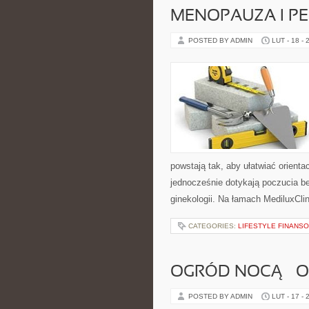
MENOPAUZA I P
POSTED BY ADMIN
LUT - 18 - 
powstają tak, aby ułatwiać orienta
jednocześnie dotykają poczucia be
ginekologii. Na łamach MediluxClin
CATEGORIES:
LIFESTYLE FINANS
OGRÓD NOCĄ – O
POSTED BY ADMIN
LUT - 17 - 