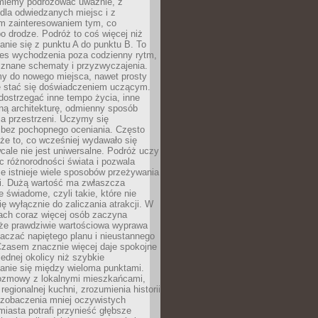
miemy podróżować uważnie, z
dla odwiedzanych miejsc i z
m zainteresowaniem tym, co
 drodze. Podróż to coś więcej niż
nie się z punktu A do punktu B. To
ces wychodzenia poza codzienny rytm,
 znane schematy i przyzwyczajenia.
my do nowego miejsca, nawet prosty
 stać się doświadczeniem uczącym.
ostrzegać inne tempo życia, inne
ną architekturę, odmienny sposób
a przestrzeni. Uczymy się
bez pochopnego oceniania. Często
 że to, co wcześniej wydawało się
cale nie jest uniwersalne. Podróż uczy
 różnorodności świata i pozwala
e istnieje wiele sposobów przeżywania
i. Dużą wartość ma zwłaszcza
 świadome, czyli takie, które nie
ę wyłącznie do zaliczania atrakcji. W
tach coraz więcej osób zaczyna
 że prawdziwie wartościowa wyprawa
aczać napiętego planu i nieustannego
Czasem znacznie więcej daje spokojne
ednej okolicy niż szybkie
anie się między wieloma punktami.
ozmowy z lokalnymi mieszkańcami,
regionalnej kuchni, zrozumienia historii
 zobaczenia mniej oczywistych
iasta potrafi przynieść głębsze