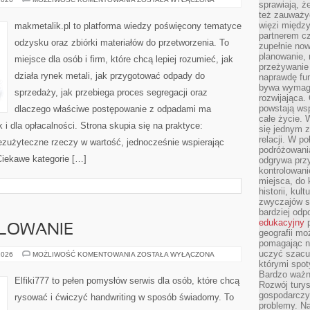
sprawiają, 
TECHNOLOGICZNE
też zauważy
więzi między
makmetalik.pl to platforma wiedzy poświęcony tematyce
partnerem cz
odzysku oraz zbiórki materiałów do przetworzenia. To
zupełnie now
planowanie, 
miejsce dla osób i firm, które chcą lepiej rozumieć, jak
przeżywanie 
działa rynek metali, jak przygotować odpady do
naprawdę fu
bywa wymaga
sprzedaży, jak przebiega proces segregacji oraz
rozwijająca.
powstają wsp
dlaczego właściwe postępowanie z odpadami ma
całe życie.
k i dla opłacalności. Strona skupia się na praktyce:
się jednym 
relacji. W p
bezużyteczne rzeczy w wartość, jednocześnie wspierając
podróżowania
iekawe kategorie […]
odgrywa prz
kontrolowani
miejsca, do 
historii, ku
zwyczajów sp
bardziej od
edukacyjny
p
ALOWANIE
geografii mo
pomagając ni
uczyć szacun
RYSOWANIE
2026
MOŻLIWOŚĆ KOMENTOWANIA
ZOSTAŁA WYŁĄCZONA
I
którymi spo
MALOWANIE
Bardzo ważny
Elfiki777 to pełen pomysłów serwis dla osób, które chcą
Rozwój turys
gospodarczyc
rysować i ćwiczyć handwriting w sposób świadomy. To
problemy. N