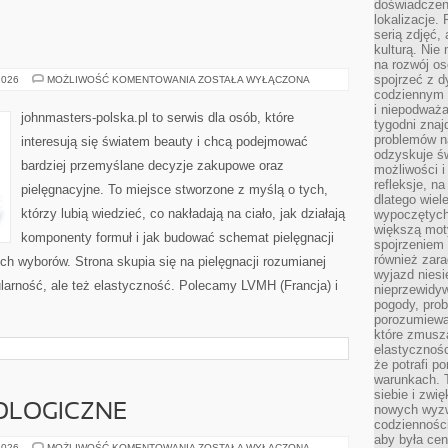
doświadczen
lokalizacje.
serią zdjęć,
kulturą. Ni
na rozwój os
spojrzeć z d
COTY
2026
MOŻLIWOŚĆ KOMENTOWANIA
ZOSTAŁA WYŁĄCZONA
INC.
codziennym r
(USA)
i niepodważa
johnmasters-polska.pl to serwis dla osób, które
tygodni znaj
problemów n
interesują się światem beauty i chcą podejmować
odzyskuje ś
bardziej przemyślane decyzje zakupowe oraz
możliwości i
refleksje, n
pielęgnacyjne. To miejsce stworzone z myślą o tych,
dlatego wiel
którzy lubią wiedzieć, co nakładają na ciało, jak działają
wypoczętych
większą mot
komponenty formuł i jak budować schemat pielęgnacji
spojrzeniem
również zar
h wyborów. Strona skupia się na pielęgnacji rozumianej
wyjazd niesi
gularność, ale też elastyczność. Polecamy LVMH (Francja) i
nieprzewidy
pogody, pro
porozumiewa
które zmusza
elastycznośc
że potrafi p
warunkach. 
siebie i zw
OLOGICZNE
nowych wyzw
codzienności
aby była cen
NOWINKI
2026
MOŻLIWOŚĆ KOMENTOWANIA
ZOSTAŁA WYŁĄCZONA