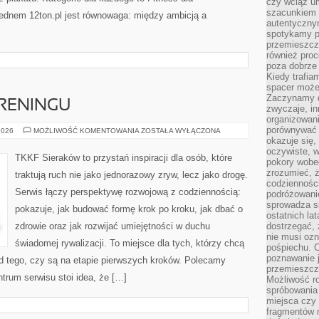
czy wciąż u
szacunkiem 
Sednem 12ton.pl jest równowaga: między ambicją a
autentyczny
spotykamy po
przemieszcza
również pro
poza dobrze
Kiedy trafia
spacer może
Zaczynamy d
TRENINGU
zwyczaje, in
organizowani
porównywać 
FAKTY
2026
MOŻLIWOŚĆ KOMENTOWANIA
ZOSTAŁA WYŁĄCZONA
I
okazuje się,
MITY
oczywiste, w
W
TKKF Sieraków to przystań inspiracji dla osób, które
pokory wobec
TRENINGU
zrozumieć, ż
traktują ruch nie jako jednorazowy zryw, lecz jako drogę.
codziennośc
Serwis łączy perspektywę rozwojową z codziennością:
podróżowanie
sprowadza si
pokazuje, jak budować formę krok po kroku, jak dbać o
ostatnich la
zdrowie oraz jak rozwijać umiejętności w duchu
dostrzegać,
nie musi ozn
świadomej rywalizacji. To miejsce dla tych, którzy chcą
pośpiechu. 
poznawanie j
od tego, czy są na etapie pierwszych kroków. Polecamy
przemieszcz
ntrum serwisu stoi idea, że […]
Możliwość r
spróbowania 
miejsca czy
fragmentów m