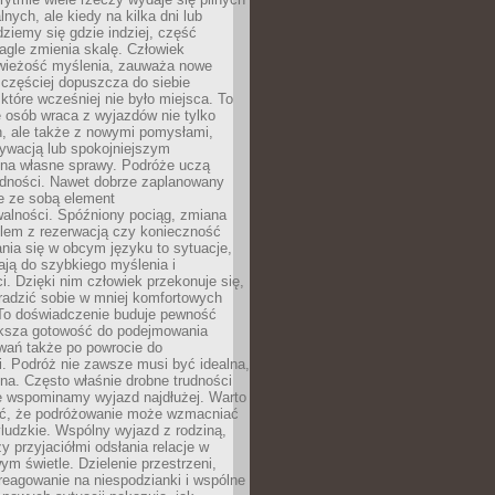
lnych, ale kiedy na kilka dni lub
dziemy się gdzie indziej, część
agle zmienia skalę. Człowiek
wieżość myślenia, zauważa nowe
 częściej dopuszcza do siebie
a które wcześniej nie było miejsca. To
e osób wraca z wyjazdów nie tylko
, ale także z nowymi pomysłami,
ywacją lub spokojniejszym
 na własne sprawy. Podróże uczą
adności. Nawet dobrze zaplanowany
e ze sobą element
walności. Spóźniony pociąg, zmiana
blem z rezerwacją czy konieczność
nia się w obcym języku to sytuacje,
ją do szybkiego myślenia i
i. Dzięki nim człowiek przekonuje się,
oradzić sobie w mniej komfortowych
To doświadczenie buduje pewność
iększa gotowość do podejmowania
ań także po powrocie do
. Podróż nie zawsze musi być idealna,
na. Często właśnie drobne trudności
że wspominamy wyjazd najdłużej. Warto
ć, że podróżowanie może wzmacniać
ludzkie. Wspólny wyjazd z rodziną,
y przyjaciółmi odsłania relacje w
ym świetle. Dzielenie przestrzeni,
reagowanie na niespodzianki i wspólne