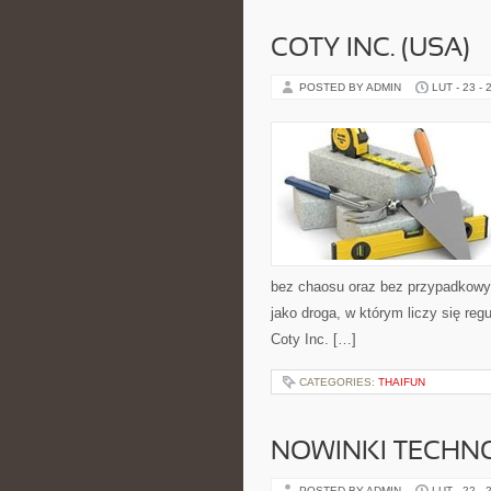
COTY INC. (USA)
POSTED BY ADMIN
LUT - 23 - 
bez chaosu oraz bez przypadkowyc
jako droga, w którym liczy się re
Coty Inc. […]
CATEGORIES:
THAIFUN
NOWINKI TECHN
POSTED BY ADMIN
LUT - 22 - 