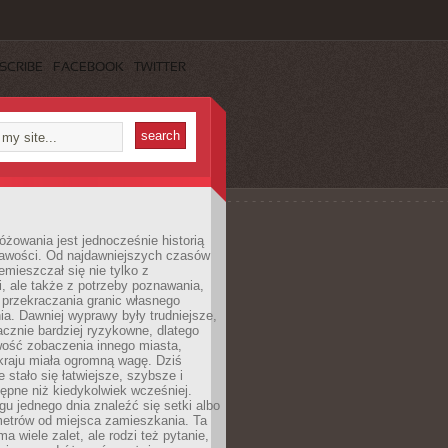
SCRIBE
FACEBOOK
TWITTER
różowania jest jednocześnie historią
ekawości. Od najdawniejszych czasów
emieszczał się nie tylko z
, ale także z potrzeby poznawania,
 przekraczania granic własnego
a. Dawniej wyprawy były trudniejsze,
acznie bardziej ryzykowne, dlatego
ość zobaczenia innego miasta,
kraju miała ogromną wagę. Dziś
 stało się łatwiejsze, szybsze i
tępne niż kiedykolwiek wcześniej.
u jednego dnia znaleźć się setki albo
metrów od miejsca zamieszkania. Ta
a wiele zalet, ale rodzi też pytanie,