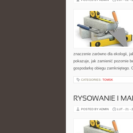
znaczenie zarówno dla ekologii, ja
pokazuje, jak zamienić pozornie 
gospodarkę obiegu zamkniętego. C
CATEGORIES:
TOMSK
RYSOWANIE I M
POSTED BY ADMIN
LUT - 21 - 