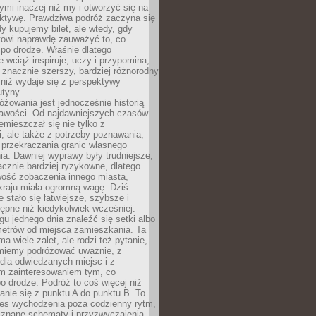
ymi inaczej niż my i otworzyć się na
ktywę. Prawdziwa podróż zaczyna się
dy kupujemy bilet, ale wtedy, gdy
towi naprawdę zauważyć to, co
po drodze. Właśnie dlatego
 wciąż inspiruje, uczy i przypomina,
t znacznie szerszy, bardziej różnorodny
 niż wydaje się z perspektywy
utyny.
różowania jest jednocześnie historią
ekawości. Od najdawniejszych czasów
emieszczał się nie tylko z
, ale także z potrzeby poznawania,
 przekraczania granic własnego
a. Dawniej wyprawy były trudniejsze,
acznie bardziej ryzykowne, dlatego
ość zobaczenia innego miasta,
kraju miała ogromną wagę. Dziś
 stało się łatwiejsze, szybsze i
tępne niż kiedykolwiek wcześniej.
u jednego dnia znaleźć się setki albo
metrów od miejsca zamieszkania. Ta
a wiele zalet, ale rodzi też pytanie,
miemy podróżować uważnie, z
dla odwiedzanych miejsc i z
m zainteresowaniem tym, co
 drodze. Podróż to coś więcej niż
nie się z punktu A do punktu B. To
ces wychodzenia poza codzienny rytm,
 znane schematy i przyzwyczajenia.