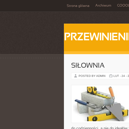
Archiwum
GOOO
Strona główna
PRZEWINIENI
SIŁOWNIA
POSTED BY ADMIN
LUT - 24 - 
do codzienności, a nie do ideałów 