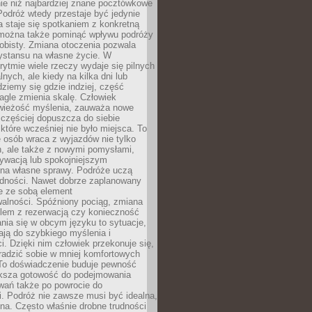
ie niż najbardziej znane pocztówkowe
 Podróż wtedy przestaje być jedynie
 a staje się spotkaniem z konkretną
e można także pominąć wpływu podróży
obisty. Zmiana otoczenia pozwala
ystansu na własne życie. W
ytmie wiele rzeczy wydaje się pilnych
lnych, ale kiedy na kilka dni lub
dziemy się gdzie indziej, część
agle zmienia skalę. Człowiek
wieżość myślenia, zauważa nowe
 częściej dopuszcza do siebie
a które wcześniej nie było miejsca. To
e osób wraca z wyjazdów nie tylko
, ale także z nowymi pomysłami,
ywacją lub spokojniejszym
 na własne sprawy. Podróże uczą
adności. Nawet dobrze zaplanowany
e ze sobą element
walności. Spóźniony pociąg, zmiana
blem z rezerwacją czy konieczność
nia się w obcym języku to sytuacje,
ją do szybkiego myślenia i
i. Dzięki nim człowiek przekonuje się,
oradzić sobie w mniej komfortowych
To doświadczenie buduje pewność
iększa gotowość do podejmowania
ań także po powrocie do
. Podróż nie zawsze musi być idealna,
na. Często właśnie drobne trudności