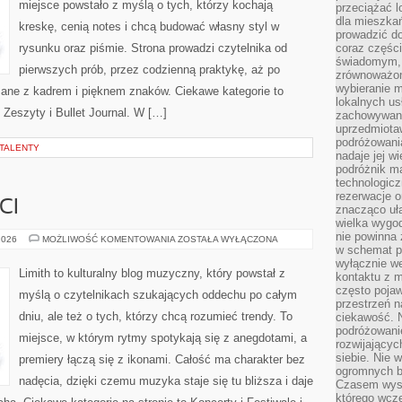
miejsce powstało z myślą o tych, którzy kochają
przeciążać l
dla mieszkań
kreskę, cenią notes i chcą budować własny styl w
prowadzić do
rysunku oraz piśmie. Strona prowadzi czytelnika od
coraz części
świadomym, m
pierwszych prób, przez codzienną praktykę, aż po
zrównoważon
wybieranie m
ane z kadrem i pięknem znaków. Ciekawe kategorie to
lokalnych us
 Zeszyty i Bullet Journal. W […]
zachowywanie
uprzedmiotaw
podróżowania
 TALENTY
nadaje jej 
podróżnik m
technologicz
rezerwacje o
CI
znacząco uła
wielka wygod
nie powinna
ZESPOŁY
2026
MOŻLIWOŚĆ KOMENTOWANIA
ZOSTAŁA WYŁĄCZONA
I
w schemat p
ARTYŚCI
wyłącznie we
Limith to kulturalny blog muzyczny, który powstał z
kontaktu z 
często pojaw
myślą o czytelnikach szukających oddechu po całym
przestrzeń n
dniu, ale też o tych, którzy chcą rozumieć trendy. To
ciekawość. 
podróżowanie
miejsce, w którym rytmy spotykają się z anegdotami, a
rozwijający
siebie. Nie 
premiery łączą się z ikonami. Całość ma charakter bez
ogromnych b
nadęcia, dzięki czemu muzyka staje się tu bliższa i daje
Czasem wyst
którego wcze