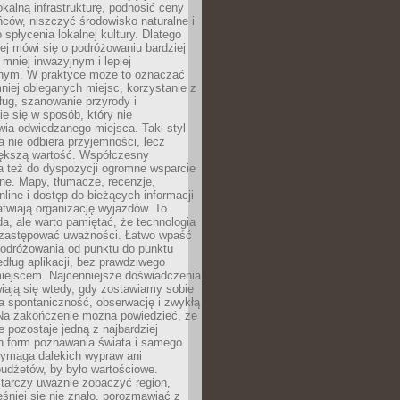
okalną infrastrukturę, podnosić ceny
ców, niszczyć środowisko naturalne i
 spłycenia lokalnej kultury. Dlatego
ej mówi się o podróżowaniu bardziej
niej inwazyjnym i lepiej
ym. W praktyce może to oznaczać
niej obleganych miejsc, korzystanie z
ług, szanowanie przyrody i
 się w sposób, który nie
ia odwiedzanego miejsca. Taki styl
 nie odbiera przyjemności, lecz
większą wartość. Współczesny
a też do dyspozycji ogromne wsparcie
ne. Mapy, tłumacze, recenzje,
nline i dostęp do bieżących informacji
twiają organizację wyjazdów. To
a, ale warto pamiętać, że technologia
 zastępować uważności. Łatwo wpaść
odróżowania od punktu do punktu
dług aplikacji, bez prawdziwego
miejscem. Najcenniejsze doświadczenia
iają się wtedy, gdy zostawiamy sobie
a spontaniczność, obserwację i zwykłą
Na zakończenie można powiedzieć, że
 pozostaje jedną z najbardziej
ch form poznawania świata i samego
wymaga dalekich wypraw ani
udżetów, by było wartościowe.
arczy uważnie zobaczyć region,
śniej się nie znało, porozmawiać z