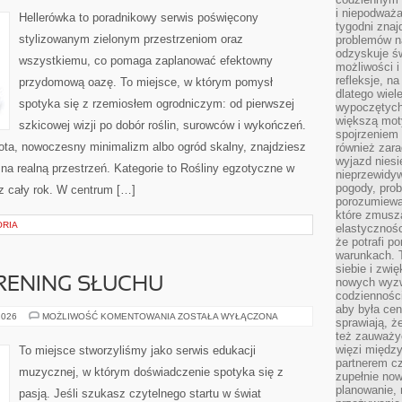
–
i niepodważa
OŚWIETLENIE
Hellerówka to poradnikowy serwis poświęcony
I
tygodni znaj
ATMOSFERA
stylizowanym zielonym przestrzeniom oraz
problemów n
odzyskuje ś
wszystkiemu, co pomaga zaplanować efektowny
możliwości i
refleksje, n
przydomową oazę. To miejsce, w którym pomysł
dlatego wiel
spotyka się z rzemiosłem ogrodniczym: od pierwszej
wypoczętych
większą mot
szkicowej wizji po dobór roślin, surowców i wykończeń.
spojrzeniem
stota, nowoczesny minimalizm albo ogród skalny, znajdziesz
również zar
wyjazd niesi
l na realną przestrzeń. Kategorie to Rośliny egzotyczne w
nieprzewidy
pogody, pro
ez cały rok. W centrum […]
porozumiewa
które zmusza
ORIA
elastycznośc
że potrafi p
warunkach. 
siebie i zw
TRENING SŁUCHU
nowych wyzw
codzienności
aby była cen
EAR
2026
MOŻLIWOŚĆ KOMENTOWANIA
ZOSTAŁA WYŁĄCZONA
sprawiają, 
TRAINING
też zauważy
–
TRENING
więzi między
To miejsce stworzyliśmy jako serwis edukacji
SŁUCHU
partnerem cz
muzycznej, w którym doświadczenie spotyka się z
zupełnie now
planowanie, 
pasją. Jeśli szukasz czytelnego startu w świat