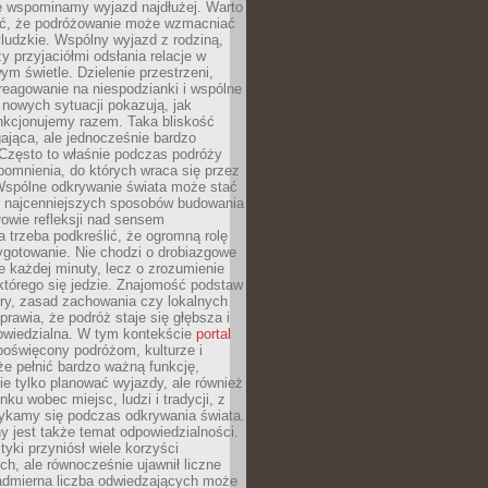
że wspominamy wyjazd najdłużej. Warto
ć, że podróżowanie może wzmacniać
ludzkie. Wspólny wyjazd z rodziną,
y przyjaciółmi odsłania relacje w
ym świetle. Dzielenie przestrzeni,
reagowanie na niespodzianki i wspólne
nowych sytuacji pokazują, jak
nkcjonujemy razem. Taka bliskość
jąca, ale jednocześnie bardzo
 Często to właśnie podczas podróży
omnienia, do których wraca się przez
 Wspólne odkrywanie świata może stać
z najcenniejszych sposobów budowania
ołowie refleksji nad sensem
 trzeba podkreślić, że ogromną rolę
ygotowanie. Nie chodzi o drobiazgowe
e każdej minuty, lecz o zrozumienie
którego się jedzie. Znajomość podstaw
ltury, zasad zachowania czy lokalnych
rawia, że podróż staje się głębsza i
powiedzialna. W tym kontekście
portal
oświęcony podróżom, kulturze i
że pełnić bardzo ważną funkcję,
e tylko planować wyjazdy, ale również
ku wobec miejsc, ludzi i tradycji, z
tykamy się podczas odkrywania świata.
 jest także temat odpowiedzialności.
tyki przyniósł wiele korzyści
h, ale równocześnie ujawnił liczne
admierna liczba odwiedzających może