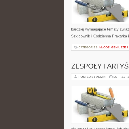
bardziej wymagające tematy związ
Szkicownik i Codzienna Praktyka i
CATEGORIES:
MŁODZI GENIUSZE I
ZESPOŁY I ARTYŚ
POSTED BY ADMIN
LUT - 21 - 