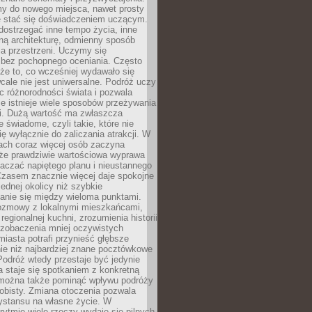
my do nowego miejsca, nawet prosty
 stać się doświadczeniem uczącym.
ostrzegać inne tempo życia, inne
ną architekturę, odmienny sposób
a przestrzeni. Uczymy się
bez pochopnego oceniania. Często
 że to, co wcześniej wydawało się
cale nie jest uniwersalne. Podróż uczy
 różnorodności świata i pozwala
e istnieje wiele sposobów przeżywania
i. Dużą wartość ma zwłaszcza
 świadome, czyli takie, które nie
ę wyłącznie do zaliczania atrakcji. W
tach coraz więcej osób zaczyna
 że prawdziwie wartościowa wyprawa
aczać napiętego planu i nieustannego
Czasem znacznie więcej daje spokojne
ednej okolicy niż szybkie
anie się między wieloma punktami.
ozmowy z lokalnymi mieszkańcami,
regionalnej kuchni, zrozumienia historii
 zobaczenia mniej oczywistych
iasta potrafi przynieść głębsze
ie niż najbardziej znane pocztówkowe
 Podróż wtedy przestaje być jedynie
 a staje się spotkaniem z konkretną
e można także pominąć wpływu podróży
obisty. Zmiana otoczenia pozwala
ystansu na własne życie. W
ytmie wiele rzeczy wydaje się pilnych