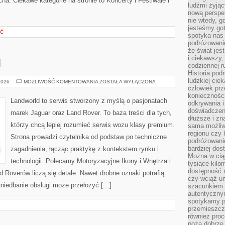
cha. Ciekawe kategorie na stronie to Koncerty i Festiwale i
ludźmi żyjąc
nową perspe
nie wtedy, g
jesteśmy go
ŚĆ
spotyka nas 
podróżowanie
że świat jes
i ciekawszy,
M
codziennej r
Historia pod
ludzkiej ci
TUNING
2026
MOŻLIWOŚĆ KOMENTOWANIA
ZOSTAŁA WYŁĄCZONA
PREMIUM
człowiek prz
konieczności
Landworld to serwis stworzony z myślą o pasjonatach
odkrywania i
doświadczeni
marek Jaguar oraz Land Rover. To baza treści dla tych,
dłuższe i zn
którzy chcą lepiej rozumieć serwis wozu klasy premium.
sama możliw
regionu czy 
Strona prowadzi czytelnika od podstaw po techniczne
podróżowanie
bardziej dos
zagadnienia, łącząc praktykę z kontekstem rynku i
Można w ciąg
technologii. Polecamy Motoryzacyjne Ikony i Wnętrza i
tysiące kilo
dostępność m
d Roverów liczą się detale. Nawet drobne oznaki potrafią
czy wciąż u
niedbanie obsługi może przełożyć […]
szacunkiem 
autentyczny
spotykamy po
przemieszcza
również pro
poza dobrze