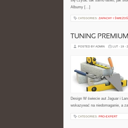
się czytać tak samo łatwo, jak słu
Albumy […]
CATEGORIES:
ZAPACHY I ŚWIEŻO
TUNING PREMIU
POSTED BY ADMIN
LUT - 19 - 
Design W świecie aut Jaguar i Lan
wskazywać na niedomaganie, a za
CATEGORIES:
PRO-EXPERT