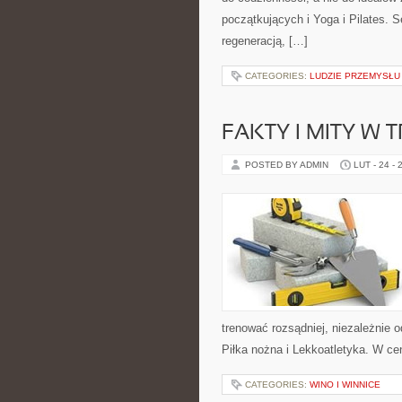
początkujących i Yoga i Pilates. 
regeneracją, […]
CATEGORIES:
LUDZIE PRZEMYSŁU
FAKTY I MITY W 
POSTED BY ADMIN
LUT - 24 - 
trenować rozsądniej, niezależnie 
Piłka nożna i Lekkoatletyka. W ce
CATEGORIES:
WINO I WINNICE