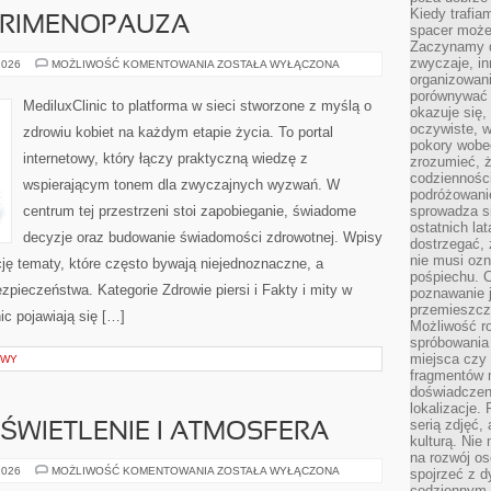
Kiedy trafia
ERIMENOPAUZA
spacer może
Zaczynamy d
zwyczaje, in
MENOPAUZA
2026
MOŻLIWOŚĆ KOMENTOWANIA
ZOSTAŁA WYŁĄCZONA
I
organizowani
PERIMENOPAUZA
porównywać 
MediluxClinic to platforma w sieci stworzone z myślą o
okazuje się,
oczywiste, w
zdrowiu kobiet na każdym etapie życia. To portal
pokory wobec
internetowy, który łączy praktyczną wiedzę z
zrozumieć, ż
codziennośc
wspierającym tonem dla zwyczajnych wyzwań. W
podróżowanie
centrum tej przestrzeni stoi zapobieganie, świadome
sprowadza si
ostatnich la
decyzje oraz budowanie świadomości zdrowotnej. Wpisy
dostrzegać,
nie musi ozn
cję tematy, które często bywają niejednoznaczne, a
pośpiechu. 
zpieczeństwa. Kategorie Zdrowie piersi i Fakty i mity w
poznawanie j
przemieszcz
ic pojawiają się […]
Możliwość r
spróbowania 
miejsca czy
OWY
fragmentów m
doświadczen
lokalizacje.
serią zdjęć,
ŚWIETLENIE I ATMOSFERA
kulturą. Ni
na rozwój os
OGRÓD
2026
MOŻLIWOŚĆ KOMENTOWANIA
ZOSTAŁA WYŁĄCZONA
spojrzeć z d
NOCĄ
codziennym r