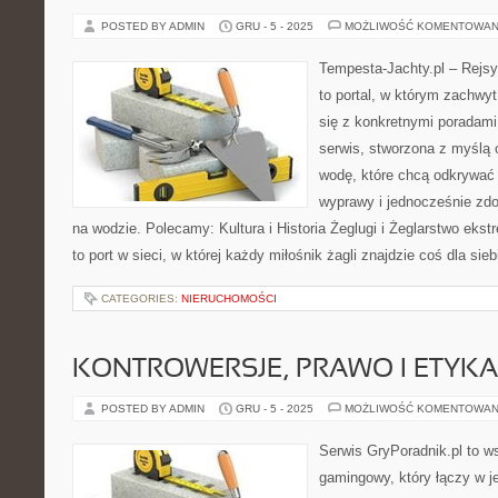
POSTED BY ADMIN
GRU - 5 - 2025
MOŻLIWOŚĆ KOMENTOWAN
Tempesta-Jachty.pl – Rejsy
to portal, w którym zachwy
się z konkretnymi poradami 
serwis, stworzona z myślą
wodę, które chcą odkrywać
wyprawy i jednocześnie zd
na wodzie. Polecamy: Kultura i Historia Żeglugi i Żeglarstwo eks
to port w sieci, w której każdy miłośnik żagli znajdzie coś dla sieb
CATEGORIES:
NIERUCHOMOŚCI
KONTROWERSJE, PRAWO I ETYK
POSTED BY ADMIN
GRU - 5 - 2025
MOŻLIWOŚĆ KOMENTOWAN
Serwis GryPoradnik.pl to w
gamingowy, który łączy w j