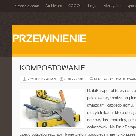
Archiwum
GOOOL
Legia
Meczycho
Strona główna
Spis 
PRZEWINIENIE
KOMPOSTOWANIE
POSTED BY ADMIN
GRU - 7 - 2025
MOŻLIWOŚĆ KOMENTOWAN
DzikiParapet.pl to przestrz
pokojowe wychodzą na pierw
gwiazdami każdego domu. T
o czytelnikach, które chcą
domowy las tropikalny, pełn
wskazówek. Na DzikiParape
czego potrzebujesz, aby Twoje zieloni podopieczni nie tylko przeż