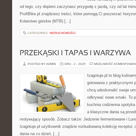
od tego, czy dopiero zaczynasz przygodę z jazdą, czy od lat tren
ProfiBike.pl znajdziesz treści, które pomogą Ci poszerzać horyzo
Kolarstwo górskie (MTB) […]
CATEGORIES:
NIERUCHOMOŚCI
PRZEKĄSKI I TAPAS I WARZYWA
POSTED BY ADMIN
GRU - 2 - 2025
MOŻLIWOŚĆ KOMENTOWAN
Izagotuje.pl to blog kulinar
gotowania z praktycznymi p
chcą udoskonalić swoje umie
odkrywać nowe smaki. To pr
kuchnia codzienna spotyka
a klasyczne dania są przed
motywujący sposób. Zobacz także: Jedzenie fermentowane i Lunch
Izagotuje.pl użytkownik znajdzie rozbudowaną kolekcję receptur,
dania na co dzień, […]