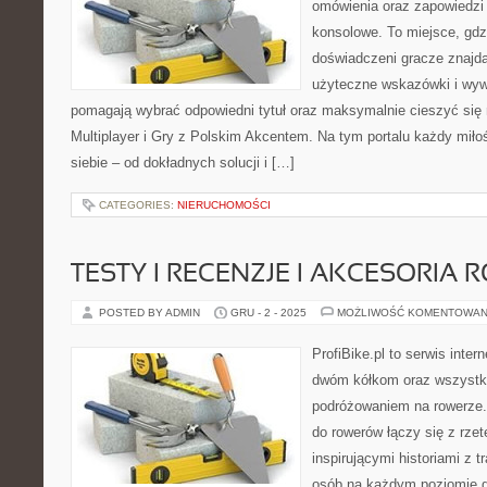
omówienia oraz zapowiedzi 
konsolowe. To miejsce, gdz
doświadczeni gracze znajdą
użyteczne wskazówki i wyw
pomagają wybrać odpowiedni tytuł oraz maksymalnie cieszyć się
Multiplayer i Gry z Polskim Akcentem. Na tym portalu każdy miłoś
siebie – od dokładnych solucji i […]
CATEGORIES:
NIERUCHOMOŚCI
TESTY I RECENZJE I AKCESORIA
POSTED BY ADMIN
GRU - 2 - 2025
MOŻLIWOŚĆ KOMENTOWAN
ProfiBike.pl to serwis inte
dwóm kółkom oraz wszystki
podróżowaniem na rowerze.
do rowerów łączy się z rzet
inspirującymi historiami z 
osób na każdym poziomie d