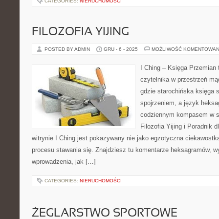
CATEGORIES:
NIERUCHOMOŚCI
FILOZOFIA YIJING
POSTED BY ADMIN
GRU - 6 - 2025
MOŻLIWOŚĆ KOMENTOWAN
I Ching – Księga Przemian 
czytelnika w przestrzeń mą
gdzie starochińska księga 
spojrzeniem, a język heksa
codziennym kompasem w s
Filozofia Yijing i Poradnik
witrynie I Ching jest pokazywany nie jako egzotyczna ciekawostk
procesu stawania się. Znajdziesz tu komentarze heksagramów, wy
wprowadzenia, jak […]
CATEGORIES:
NIERUCHOMOŚCI
ŻEGLARSTWO SPORTOWE