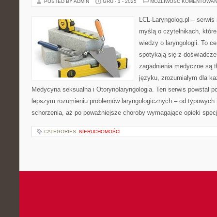
POSTED BY ADMIN
GRU - 1 - 2025
MOŻLIWOŚĆ KOMENTOWAN
LCL-Laryngolog.pl – serwis
myślą o czytelnikach, któr
wiedzy o laryngologii. To c
spotykają się z doświadcz
zagadnienia medyczne są 
języku, zrozumiałym dla ka
Medycyna seksualna i Otorynolaryngologia. Ten serwis powstał p
lepszym rozumieniu problemów laryngologicznych – od typowych in
schorzenia, aż po poważniejsze choroby wymagające opieki specj
CATEGORIES:
NIERUCHOMOŚCI