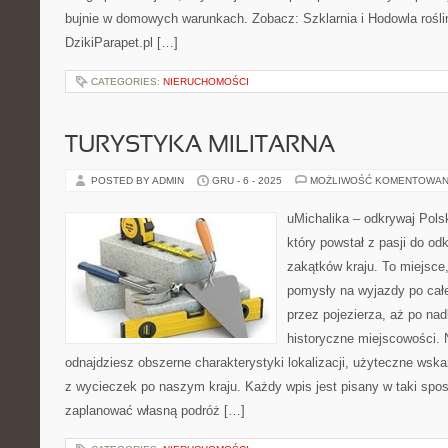
bujnie w domowych warunkach. Zobacz: Szklarnia i Hodowla roślin
DzikiParapet.pl […]
CATEGORIES:
NIERUCHOMOŚCI
TURYSTYKA MILITARNA
POSTED BY ADMIN
GRU - 6 - 2025
MOŻLIWOŚĆ KOMENTOWAN
uMichalika – odkrywaj Polsk
który powstał z pasji do o
zakątków kraju. To miejsce
pomysły na wyjazdy po cał
przez pojezierza, aż po nad
historyczne miejscowości. 
odnajdziesz obszerne charakterystyki lokalizacji, użyteczne wska
z wycieczek po naszym kraju. Każdy wpis jest pisany w taki spos
zaplanować własną podróż […]