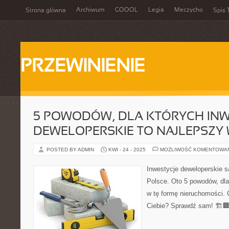
Archiwum
GOOOL
Legia
Meczycho
Strona główna
Spis 
PRZEWINIENIE
5 POWODÓW, DLA KTÓRYCH INW
DEWELOPERSKIE TO NAJLEPSZY
POSTED BY ADMIN
KWI - 24 - 2025
MOŻLIWOŚĆ KOMENTOWA
Inwestycje deweloperskie s
Polsce. Oto 5 powodów, dla
w tę formę nieruchomości. 
Ciebie? Sprawdź sam! 🏗️