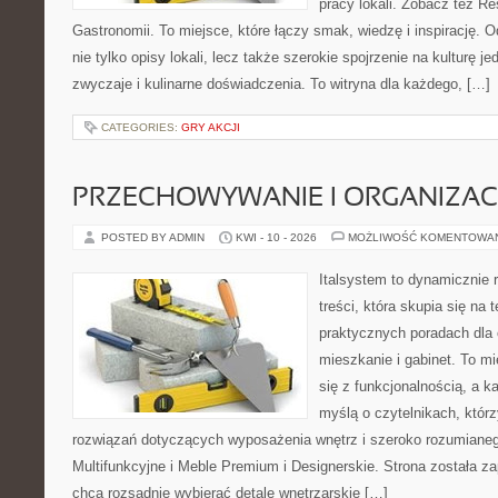
pracy lokali. Zobacz też Res
Gastronomii. To miejsce, które łączy smak, wiedzę i inspirację. O
nie tylko opisy lokali, lecz także szerokie spojrzenie na kulturę je
zwyczaje i kulinarne doświadczenia. To witryna dla każdego, […]
CATEGORIES:
GRY AKCJI
PRZECHOWYWANIE I ORGANIZAC
POSTED BY ADMIN
KWI - 10 - 2026
MOŻLIWOŚĆ KOMENTOWA
Italsystem to dynamicznie r
treści, która skupia się na
praktycznych poradach dla
mieszkanie i gabinet. To mi
się z funkcjonalnością, a k
myślą o czytelnikach, któr
rozwiązań dotyczących wyposażenia wnętrz i szeroko rozumiane
Multifunkcyjne i Meble Premium i Designerskie. Strona została za
chcą rozsądnie wybierać detale wnętrzarskie […]