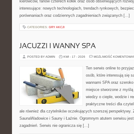
kierowców, fanów czterech kółek oraz osób obserwujących rozwój
interesujące: nowych technologiach, trendach rynkowych, bezpiecz
porównaniach oraz codziennych zagadnieniach związanych […]
CATEGORIES:
GRY AKCJI
JACUZZI I WANNY SPA
POSTED BY ADMIN
KWI - 17 - 2026
MOŻLIWOŚĆ KOMENTOWA
Ten serwis online to przyja
osób, które interesują się 
wannami SPA oraz szeroko 
miejsce stworzone z myślą
wiedzy o cieple, wodzie i r
praktyczne treści dla czyt
ale również dla czytelników oczekujących szerszej perspektywy.
SaunaWadowice i Sauny i Łaźnie. Ogromnym atutem serwisu jest
zagadnień. Serwis nie ogranicza się […]