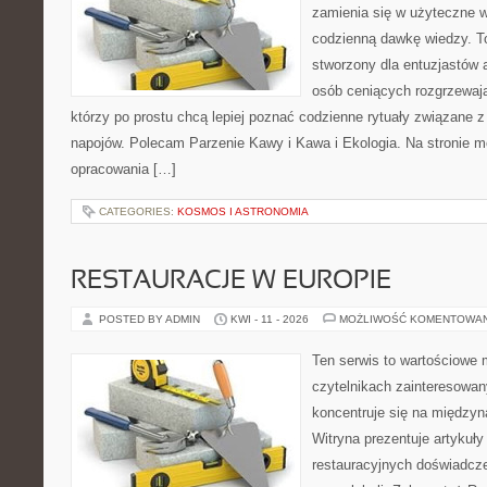
zamienia się w użyteczne w
codzienną dawkę wiedzy. To
stworzony dla entuzjastów
osób ceniących rozgrzewają
którzy po prostu chcą lepiej poznać codzienne rytuały związane
napojów. Polecam Parzenie Kawy i Kawa i Ekologia. Na stronie 
opracowania […]
CATEGORIES:
KOSMOS I ASTRONOMIA
RESTAURACJE W EUROPIE
POSTED BY ADMIN
KWI - 11 - 2026
MOŻLIWOŚĆ KOMENTOWA
Ten serwis to wartościowe 
czytelnikach zainteresowany
koncentruje się na międzyna
Witryna prezentuje artykuły
restauracyjnych doświadcze