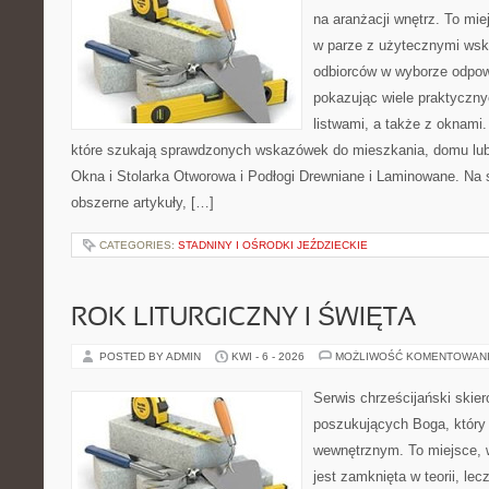
na aranżacji wnętrz. To mi
w parze z użytecznymi wsk
odbiorców w wyborze odpow
pokazując wiele praktyczn
listwami, a także z oknami.
które szukają sprawdzonych wskazówek do mieszkania, domu lub 
Okna i Stolarka Otworowa i Podłogi Drewniane i Laminowane. Na 
obszerne artykuły, […]
CATEGORIES:
STADNINY I OŚRODKI JEŹDZIECKIE
ROK LITURGICZNY I ŚWIĘTA
POSTED BY ADMIN
KWI - 6 - 2026
MOŻLIWOŚĆ KOMENTOWAN
Serwis chrześcijański skie
poszukujących Boga, który
wewnętrznym. To miejsce, w 
jest zamknięta w teorii, lec