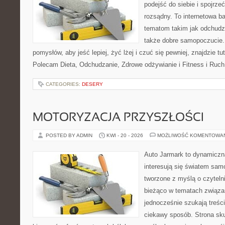
podejść do siebie i spojrz
rozsądny. To internetowa 
tematom takim jak odchudza
także dobre samopoczucie.
pomysłów, aby jeść lepiej, żyć lżej i czuć się pewniej, znajdzie tu
Polecam Dieta, Odchudzanie, Zdrowe odżywianie i Fitness i Ruch
CATEGORIES:
DESERY
MOTORYZACJA PRZYSZŁOŚCI
POSTED BY ADMIN
KWI - 20 - 2026
MOŻLIWOŚĆ KOMENTOWA
Auto Jarmark to dynamiczna
interesują się światem sa
tworzone z myślą o czyteln
bieżąco w tematach związa
jednocześnie szukają treśc
ciekawy sposób. Strona sku