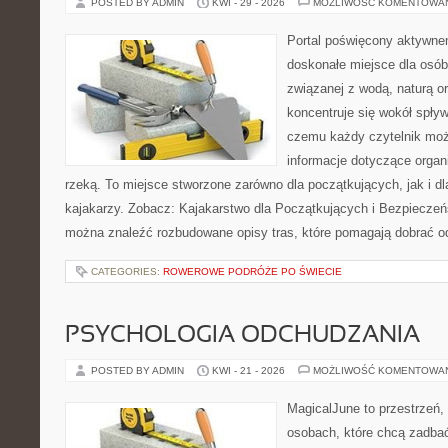
POSTED BY ADMIN
KWI - 29 - 2026
MOŻLIWOŚĆ KOMENTOWA
Portal poświęcony aktywn
doskonałe miejsce dla osób
związanej z wodą, naturą o
koncentruje się wokół spły
czemu każdy czytelnik moż
informacje dotyczące organ
rzeką. To miejsce stworzone zarówno dla początkujących, jak i 
kajakarzy. Zobacz: Kajakarstwo dla Początkujących i Bezpieczeń
można znaleźć rozbudowane opisy tras, które pomagają dobrać o
CATEGORIES:
ROWEROWE PODRÓŻE PO ŚWIECIE
PSYCHOLOGIA ODCHUDZANIA
POSTED BY ADMIN
KWI - 21 - 2026
MOŻLIWOŚĆ KOMENTOWA
MagicalJune to przestrzeń,
osobach, które chcą zadba