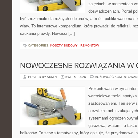
zajęciach, w momentach wd
doświadczeniach. Portal po
być zrozumiałe dla różnych odbiorców, a treści publikowane na st
wiary. To internetowe kompendium, które prowadzi do refleksji, 
szukania prawdy. Nowości […]
CATEGORIES:
KOSZTY BUDOWY I REMONTÓW
NOWOCZESNE ROZWIĄZANIA W 
POSTED BY ADMIN
KWI - 5 - 2026
MOŻLIWOŚĆ KOMENTOWAN
Prezentowana witryna inter
wartościowe treści spotyka
zastosowaniem. Ten serwis
o czytelnikach szukającyc
systemami ogrodzeniowymi
garażową, wiatami, a także
balkonów. To serwis tematyczny, który opisuje, że przydomowa in