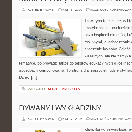
POSTED BY ADMIN
KWI - 8 - 2026
MOŻLIWOŚĆ KOMENTOWAN
Ta witryna to miejsce, w k
spotyka się z subtelnością
baza inspiracji dla osób, kt
roślinnymi, a jednocześnie 
znaczenie kwiatów. Całość 
weselnych, ale nie zamyka 
tematyce, bo prowadzi także do tekstów edukacyjnych o roślinach
sposobach komponowania. To strona dla marzycieli, gdzie styl łą
Dzięki […]
CATEGORIES:
SPRZĘT I AKCESORIA
DYWANY I WYKŁADZINY
POSTED BY ADMIN
KWI - 7 - 2026
MOŻLIWOŚĆ KOMENTOWAN
Mars-Net to wartościowa wit