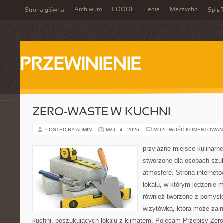
Archiwum
GOOOL
Legia
Meczycho
Strona główna
Spis 
PRZEWINIENIE
ZERO-WASTE W KUCHNI
POSTED BY ADMIN
MAJ - 4 - 2026
MOŻLIWOŚĆ KOMENTOWAN
przyjazne miejsce kulinarne
stworzone dla osobach szu
atmosferę. Strona internet
lokalu, w którym jedzenie m
również tworzone z pomysł
wizytówka, która może zain
kuchni, poszukujących lokalu z klimatem. Polecam Przepisy Zero