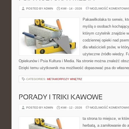
POSTED BY ADMIN
KWI - 14 - 2026
MOŻLIWOŚĆ KOMENTOWA
Pakawilkolaka to serwis, kt
myślą o osobach kochający
którym czytelnik znajdzie 
codziennej opieki nad psem
dla właścicieli psów, w któ
użyteczne źródło wiedzy. Fa
Opiekunów i Psia Kultura i Media. Na stronie można znaleźć obsze
Dzięki temu użytkownik ma możliwość dopasować psa do własne
CATEGORIES:
METAMORFOZY WNĘTRZ
PORADY I TRIKI KAWOWE
POSTED BY ADMIN
KWI - 12 - 2026
MOŻLIWOŚĆ KOMENTOWA
ta strona to miejsce, w któ
herbatą, a zamiłowanie do