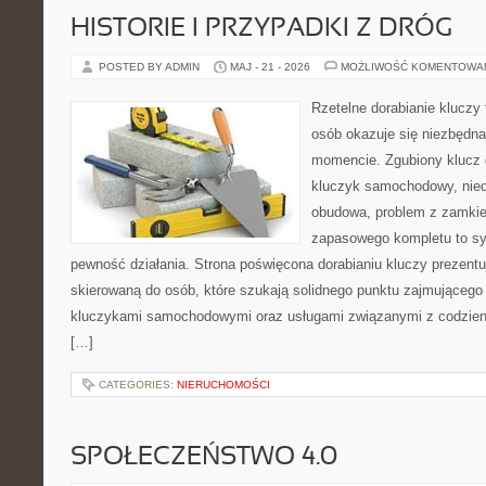
HISTORIE I PRZYPADKI Z DRÓG
POSTED BY ADMIN
MAJ - 21 - 2026
MOŻLIWOŚĆ KOMENTOWA
Rzetelne dorabianie kluczy 
osób okazuje się niezbędn
momencie. Zgubiony klucz 
kluczyk samochodowy, niedz
obudowa, problem z zamkie
zapasowego kompletu to syt
pewność działania. Strona poświęcona dorabianiu kluczy prezentuj
skierowaną do osób, które szukają solidnego punktu zajmującego
kluczykami samochodowymi oraz usługami związanymi z codzie
[…]
CATEGORIES:
NIERUCHOMOŚCI
SPOŁECZEŃSTWO 4.0