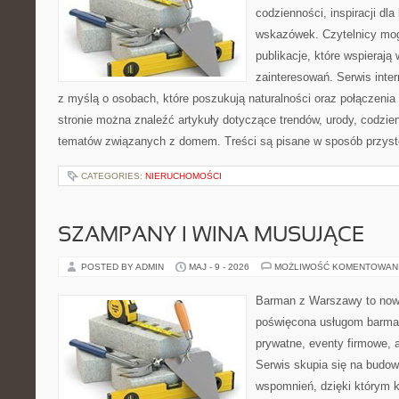
codzienności, inspiracji dl
wskazówek. Czytelnicy mog
publikacje, które wspierają
zainteresowań. Serwis inte
z myślą o osobach, które poszukują naturalności oraz połączenia 
stronie można znaleźć artykuły dotyczące trendów, urody, codzi
tematów związanych z domem. Treści są pisane w sposób przystę
CATEGORIES:
NIERUCHOMOŚCI
SZAMPANY I WINA MUSUJĄCE
POSTED BY ADMIN
MAJ - 9 - 2026
MOŻLIWOŚĆ KOMENTOWAN
Barman z Warszawy to nowo
poświęcona usługom barma
prywatne, eventy firmowe, a
Serwis skupia się na budo
wspomnień, dzięki którym 