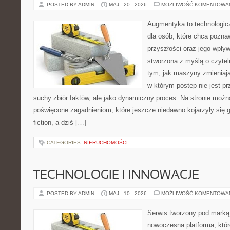
POSTED BY ADMIN
MAJ - 20 - 2026
MOŻLIWOŚĆ KOMENTOWA
Augmentyka to technologicz
dla osób, które chcą pozna
przyszłości oraz jego wpływ
stworzona z myślą o czyteln
tym, jak maszyny zmieniają
w którym postęp nie jest pr
suchy zbiór faktów, ale jako dynamiczny proces. Na stronie możn
poświęcone zagadnieniom, które jeszcze niedawno kojarzyły się gł
fiction, a dziś […]
CATEGORIES:
NIERUCHOMOŚCI
TECHNOLOGIE I INNOWACJE
POSTED BY ADMIN
MAJ - 10 - 2026
MOŻLIWOŚĆ KOMENTOWA
Serwis tworzony pod marką
nowoczesna platforma, któr