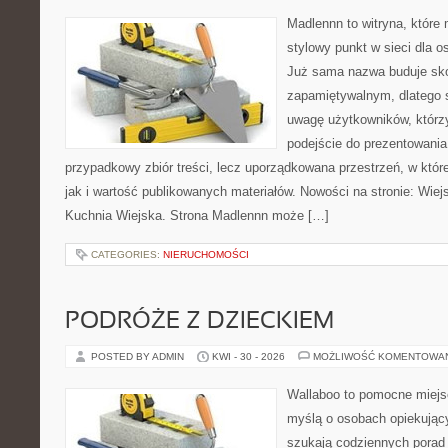
Madlennn to witryna, które
stylowy punkt w sieci dla o
Już sama nazwa buduje sko
zapamiętywalnym, dlatego 
uwagę użytkowników, którzy
podejście do prezentowania 
przypadkowy zbiór treści, lecz uporządkowana przestrzeń, w któr
jak i wartość publikowanych materiałów. Nowości na stronie: Wiejsk
Kuchnia Wiejska. Strona Madlennn może […]
CATEGORIES:
NIERUCHOMOŚCI
PODRÓŻE Z DZIECKIEM
POSTED BY ADMIN
KWI - 30 - 2026
MOŻLIWOŚĆ KOMENTOWA
Wallaboo to pomocne miejs
myślą o osobach opiekujący
szukają codziennych porad