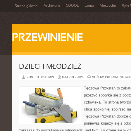
Archiwum
GOOOL
Legia
Meczycho
Strona główna
Spis 
PRZEWINIENIE
DZIECI I MŁODZIEŻ
POSTED BY ADMIN
MAJ - 23 - 2026
MOŻLIWOŚĆ KOMENTOWA
Tęczowa Przystań to zakąte
przeżyć spotyka się z pot
człowieka. To strona tworz
chcą spokojniej spojrzeć n
Tęczowa Przystań dobrze od
ponieważ kojarzy się z odp
zaprasza do poszukiwania odpowiedzi nad tym, co dzieje się w c