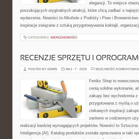
elegancji. To miejsce stwor
poszukujących oryginalnych atrakcji, które chcą zadbać o najw
wydarzenia. Nowości to Alkohole z Podróży i Piwo i Browarnictwo
inspiracje związane z sztuką przygotowywania koktajli, organizac
CATEGORIES:
NIERUCHOMOŚCI
RECENZJE SPRZĘTU I OPROGRA
POSTED BY ADMIN
MAJ - 7 - 2026
MOŻLIWOŚĆ KOMENTOWAN
Feniks Shop to nowoczesna 
cenią solidne wykonanie, a
zakupy bez wychodzenia z 
przygotowana z myślą o uż
ciekawych inspiracji zakup
zarówno w codziennym użyt
realizacji bardziej wymagających projektów. Nowości to Sztuczna I
Inteligencja (AI). Katalog produktów została opracowana w taki 