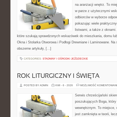
na aranżacji wnętrz. To mi
w parze z użytecznymi wsk
odbiorców w wyborze odpow
pokazując wiele praktyczn
listwami, a także z oknami.
które szukają sprawdzonych wskazówek do mieszkania, domu lub 
Okna i Stolarka Otworowa i Podłogi Drewniane i Laminowane. Na 
obszerne artykuły, […]
CATEGORIES:
STADNINY I OŚRODKI JEŹDZIECKIE
ROK LITURGICZNY I ŚWIĘTA
POSTED BY ADMIN
KWI - 6 - 2026
MOŻLIWOŚĆ KOMENTOWAN
Serwis chrześcijański skie
poszukujących Boga, który
wewnętrznym. To miejsce, w 
jest zamknięta w teorii, lec