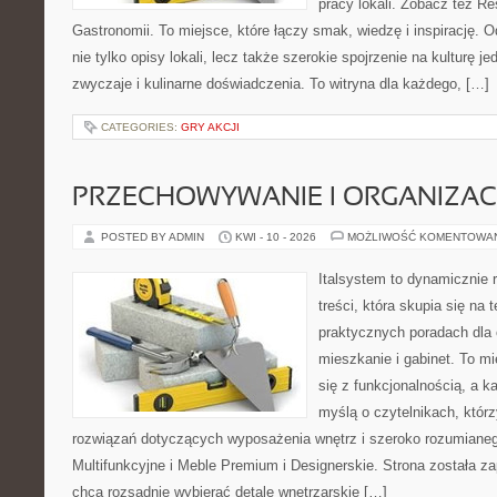
pracy lokali. Zobacz też Res
Gastronomii. To miejsce, które łączy smak, wiedzę i inspirację. O
nie tylko opisy lokali, lecz także szerokie spojrzenie na kulturę je
zwyczaje i kulinarne doświadczenia. To witryna dla każdego, […]
CATEGORIES:
GRY AKCJI
PRZECHOWYWANIE I ORGANIZAC
POSTED BY ADMIN
KWI - 10 - 2026
MOŻLIWOŚĆ KOMENTOWA
Italsystem to dynamicznie r
treści, która skupia się na
praktycznych poradach dla
mieszkanie i gabinet. To mi
się z funkcjonalnością, a k
myślą o czytelnikach, któr
rozwiązań dotyczących wyposażenia wnętrz i szeroko rozumiane
Multifunkcyjne i Meble Premium i Designerskie. Strona została za
chcą rozsądnie wybierać detale wnętrzarskie […]