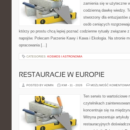
zamienia się w użyteczne w
codzienną dawkę wiedzy. To
stworzony dla entuzjastów
osób ceniących rozgrzewają
którzy po prostu chcą lepiej poznać codzienne rytuały związane
napojów. Polecam Parzenie Kawy i Kawa i Ekologia. Na stronie 
opracowania […]
CATEGORIES:
KOSMOS I ASTRONOMIA
RESTAURACJE W EUROPIE
POSTED BY ADMIN
KWI - 11 - 2026
MOŻLIWOŚĆ KOMENTOWA
Ten serwis to wartościowe 
czytelnikach zainteresowany
koncentruje się na międzyna
Witryna prezentuje artykuły
restauracyjnych doświadcze