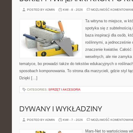
POSTED BY ADMIN
KWI - 8 - 2026
MOŻLIWOŚĆ KOMENTOWAN
Ta witryna to miejsce, w k
spotyka się z subtelnością
baza inspiracji dla osób, kt
roślinnymi, a jednocześnie 
znaczenie kwiatów. Całość 
weselnych, ale nie zamyka 
tematyce, bo prowadzi także do tekstów edukacyjnych o roślinach
sposobach komponowania. To strona dla marzycieli, gdzie styl łą
Dzięki […]
CATEGORIES:
SPRZĘT I AKCESORIA
DYWANY I WYKŁADZINY
POSTED BY ADMIN
KWI - 7 - 2026
MOŻLIWOŚĆ KOMENTOWAN
Mars-Net to wartościowa wit