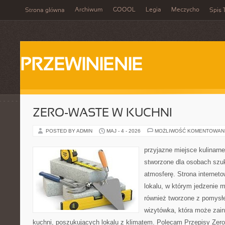
Archiwum
GOOOL
Legia
Meczycho
Strona główna
Spis 
PRZEWINIENIE
ZERO-WASTE W KUCHNI
POSTED BY ADMIN
MAJ - 4 - 2026
MOŻLIWOŚĆ KOMENTOWAN
przyjazne miejsce kulinarne
stworzone dla osobach szu
atmosferę. Strona internet
lokalu, w którym jedzenie m
również tworzone z pomysł
wizytówka, która może zain
kuchni, poszukujących lokalu z klimatem. Polecam Przepisy Zero