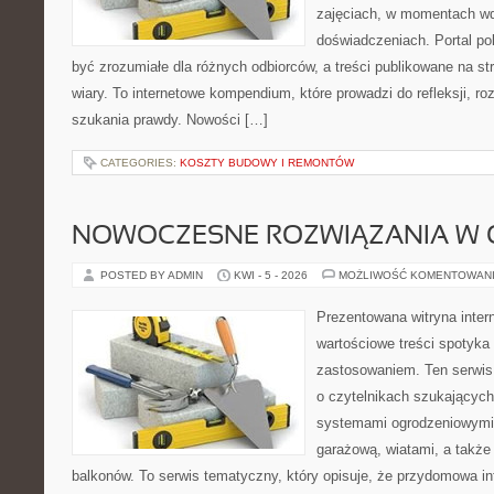
zajęciach, w momentach wd
doświadczeniach. Portal po
być zrozumiałe dla różnych odbiorców, a treści publikowane na st
wiary. To internetowe kompendium, które prowadzi do refleksji, 
szukania prawdy. Nowości […]
CATEGORIES:
KOSZTY BUDOWY I REMONTÓW
NOWOCZESNE ROZWIĄZANIA W 
POSTED BY ADMIN
KWI - 5 - 2026
MOŻLIWOŚĆ KOMENTOWAN
Prezentowana witryna inter
wartościowe treści spotyka
zastosowaniem. Ten serwis
o czytelnikach szukającyc
systemami ogrodzeniowymi
garażową, wiatami, a także
balkonów. To serwis tematyczny, który opisuje, że przydomowa in