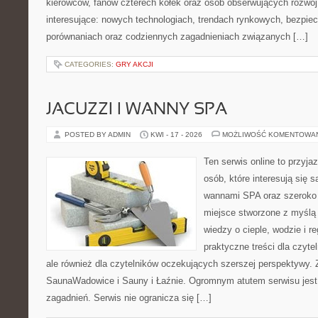
kierowców, fanów czterech kółek oraz osób obserwujących rozwój
interesujące: nowych technologiach, trendach rynkowych, bezpiecz
porównaniach oraz codziennych zagadnieniach związanych […]
CATEGORIES:
GRY AKCJI
JACUZZI I WANNY SPA
POSTED BY ADMIN
KWI - 17 - 2026
MOŻLIWOŚĆ KOMENTOWA
Ten serwis online to przyja
osób, które interesują się 
wannami SPA oraz szeroko 
miejsce stworzone z myślą
wiedzy o cieple, wodzie i r
praktyczne treści dla czyt
ale również dla czytelników oczekujących szerszej perspektywy.
SaunaWadowice i Sauny i Łaźnie. Ogromnym atutem serwisu jest
zagadnień. Serwis nie ogranicza się […]