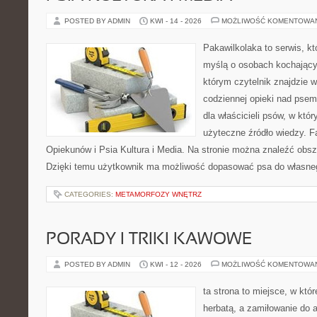
POSTED BY ADMIN
KWI - 14 - 2026
MOŻLIWOŚĆ KOMENTOWA
Pakawilkolaka to serwis, kt
myślą o osobach kochający
którym czytelnik znajdzie 
codziennej opieki nad psem
dla właścicieli psów, w któ
użyteczne źródło wiedzy. Fa
Opiekunów i Psia Kultura i Media. Na stronie można znaleźć obsze
Dzięki temu użytkownik ma możliwość dopasować psa do własne
CATEGORIES:
METAMORFOZY WNĘTRZ
PORADY I TRIKI KAWOWE
POSTED BY ADMIN
KWI - 12 - 2026
MOŻLIWOŚĆ KOMENTOWA
ta strona to miejsce, w któ
herbatą, a zamiłowanie do