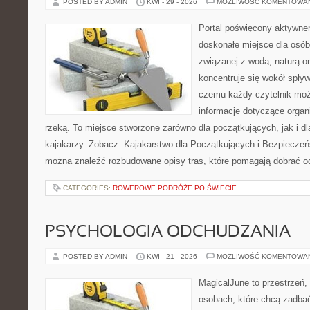
POSTED BY ADMIN
KWI - 29 - 2026
MOŻLIWOŚĆ KOMENTOWA
Portal poświęcony aktywn
doskonałe miejsce dla osób
związanej z wodą, naturą o
koncentruje się wokół spły
czemu każdy czytelnik moż
informacje dotyczące organ
rzeką. To miejsce stworzone zarówno dla początkujących, jak i 
kajakarzy. Zobacz: Kajakarstwo dla Początkujących i Bezpieczeń
można znaleźć rozbudowane opisy tras, które pomagają dobrać o
CATEGORIES:
ROWEROWE PODRÓŻE PO ŚWIECIE
PSYCHOLOGIA ODCHUDZANIA
POSTED BY ADMIN
KWI - 21 - 2026
MOŻLIWOŚĆ KOMENTOWA
MagicalJune to przestrzeń,
osobach, które chcą zadba