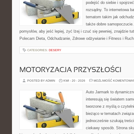
podejść do siebie i spojrz
rozsądny. To internetowa 
tematom takim jak odchudza
także dobre samopoczucie.
pomysłów, aby jeść lepiej, żyć lżej i czuć się pewniej, znajdzie tu
Polecam Dieta, Odchudzanie, Zdrowe odżywianie i Fitness i Ruch
CATEGORIES:
DESERY
MOTORYZACJA PRZYSZŁOŚCI
POSTED BY ADMIN
KWI - 20 - 2026
MOŻLIWOŚĆ KOMENTOWA
Auto Jarmark to dynamiczna
interesują się światem sa
tworzone z myślą o czyteln
bieżąco w tematach związa
jednocześnie szukają treśc
ciekawy sposób. Strona sku