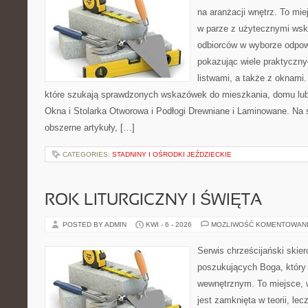
na aranżacji wnętrz. To mi
w parze z użytecznymi wsk
odbiorców w wyborze odpow
pokazując wiele praktyczn
listwami, a także z oknami.
które szukają sprawdzonych wskazówek do mieszkania, domu lub 
Okna i Stolarka Otworowa i Podłogi Drewniane i Laminowane. Na 
obszerne artykuły, […]
CATEGORIES:
STADNINY I OŚRODKI JEŹDZIECKIE
ROK LITURGICZNY I ŚWIĘTA
POSTED BY ADMIN
KWI - 6 - 2026
MOŻLIWOŚĆ KOMENTOWAN
Serwis chrześcijański skie
poszukujących Boga, który
wewnętrznym. To miejsce, w 
jest zamknięta w teorii, lec