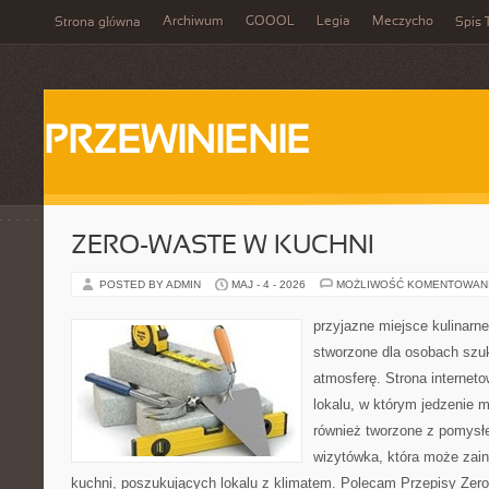
Archiwum
GOOOL
Legia
Meczycho
Strona główna
Spis 
PRZEWINIENIE
ZERO-WASTE W KUCHNI
POSTED BY ADMIN
MAJ - 4 - 2026
MOŻLIWOŚĆ KOMENTOWAN
przyjazne miejsce kulinarne
stworzone dla osobach szu
atmosferę. Strona internet
lokalu, w którym jedzenie m
również tworzone z pomysł
wizytówka, która może zain
kuchni, poszukujących lokalu z klimatem. Polecam Przepisy Zero