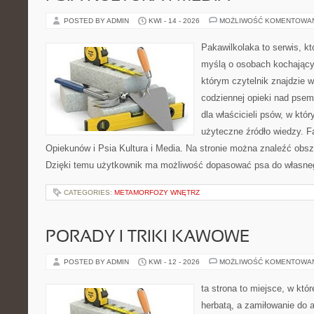
POSTED BY ADMIN
KWI - 14 - 2026
MOŻLIWOŚĆ KOMENTOWA
Pakawilkolaka to serwis, kt
myślą o osobach kochający
którym czytelnik znajdzie 
codziennej opieki nad psem
dla właścicieli psów, w któ
użyteczne źródło wiedzy. Fa
Opiekunów i Psia Kultura i Media. Na stronie można znaleźć obsze
Dzięki temu użytkownik ma możliwość dopasować psa do własne
CATEGORIES:
METAMORFOZY WNĘTRZ
PORADY I TRIKI KAWOWE
POSTED BY ADMIN
KWI - 12 - 2026
MOŻLIWOŚĆ KOMENTOWA
ta strona to miejsce, w któ
herbatą, a zamiłowanie do