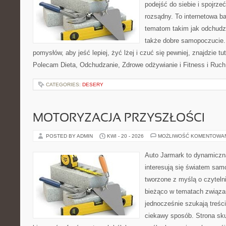
podejść do siebie i spojrz
rozsądny. To internetowa 
tematom takim jak odchudza
także dobre samopoczucie.
pomysłów, aby jeść lepiej, żyć lżej i czuć się pewniej, znajdzie tu
Polecam Dieta, Odchudzanie, Zdrowe odżywianie i Fitness i Ruch
CATEGORIES:
DESERY
MOTORYZACJA PRZYSZŁOŚCI
POSTED BY ADMIN
KWI - 20 - 2026
MOŻLIWOŚĆ KOMENTOWA
Auto Jarmark to dynamiczna
interesują się światem sa
tworzone z myślą o czyteln
bieżąco w tematach związa
jednocześnie szukają treśc
ciekawy sposób. Strona sku