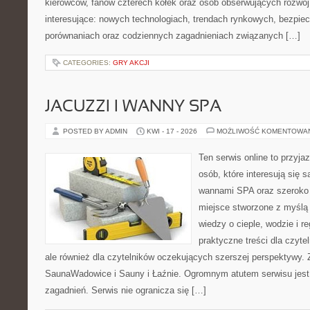
kierowców, fanów czterech kółek oraz osób obserwujących rozwój
interesujące: nowych technologiach, trendach rynkowych, bezpiecz
porównaniach oraz codziennych zagadnieniach związanych […]
CATEGORIES:
GRY AKCJI
JACUZZI I WANNY SPA
POSTED BY ADMIN
KWI - 17 - 2026
MOŻLIWOŚĆ KOMENTOWA
Ten serwis online to przyja
osób, które interesują się 
wannami SPA oraz szeroko 
miejsce stworzone z myślą
wiedzy o cieple, wodzie i r
praktyczne treści dla czyt
ale również dla czytelników oczekujących szerszej perspektywy.
SaunaWadowice i Sauny i Łaźnie. Ogromnym atutem serwisu jest
zagadnień. Serwis nie ogranicza się […]