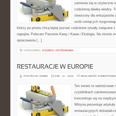
zamienia się w użyteczne w
codzienną dawkę wiedzy. To
stworzony dla entuzjastów
osób ceniących rozgrzewają
którzy po prostu chcą lepiej poznać codzienne rytuały związane
napojów. Polecam Parzenie Kawy i Kawa i Ekologia. Na stronie 
opracowania […]
CATEGORIES:
KOSMOS I ASTRONOMIA
RESTAURACJE W EUROPIE
POSTED BY ADMIN
KWI - 11 - 2026
MOŻLIWOŚĆ KOMENTOWA
Ten serwis to wartościowe 
czytelnikach zainteresowany
koncentruje się na międzyna
Witryna prezentuje artykuły
restauracyjnych doświadcze