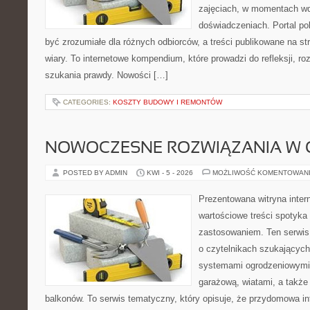
zajęciach, w momentach wd
doświadczeniach. Portal po
być zrozumiałe dla różnych odbiorców, a treści publikowane na st
wiary. To internetowe kompendium, które prowadzi do refleksji, 
szukania prawdy. Nowości […]
CATEGORIES:
KOSZTY BUDOWY I REMONTÓW
NOWOCZESNE ROZWIĄZANIA W 
POSTED BY ADMIN
KWI - 5 - 2026
MOŻLIWOŚĆ KOMENTOWAN
Prezentowana witryna inter
wartościowe treści spotyka
zastosowaniem. Ten serwis
o czytelnikach szukającyc
systemami ogrodzeniowymi
garażową, wiatami, a także
balkonów. To serwis tematyczny, który opisuje, że przydomowa in