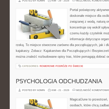
POSTED BY ADMIN
KWI - 29 - 2026
MOŻLIWOŚĆ KOMENTOWA
Portal poświęcony aktywn
doskonałe miejsce dla osób
związanej z wodą, naturą o
koncentruje się wokół spły
czemu każdy czytelnik moż
informacje dotyczące organ
rzeką. To miejsce stworzone zarówno dla początkujących, jak i 
kajakarzy. Zobacz: Kajakarstwo dla Początkujących i Bezpieczeń
można znaleźć rozbudowane opisy tras, które pomagają dobrać o
CATEGORIES:
ROWEROWE PODRÓŻE PO ŚWIECIE
PSYCHOLOGIA ODCHUDZANIA
POSTED BY ADMIN
KWI - 21 - 2026
MOŻLIWOŚĆ KOMENTOWA
MagicalJune to przestrzeń,
osobach, które chcą zadba