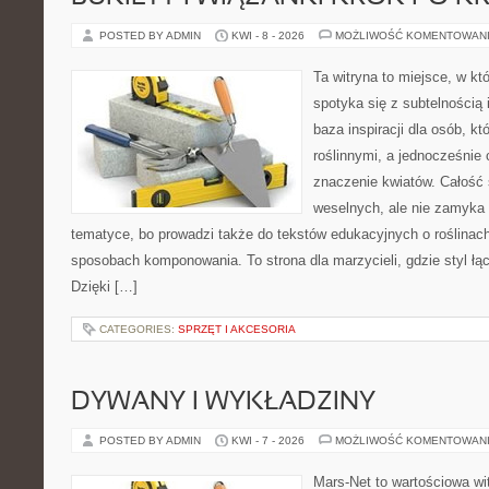
POSTED BY ADMIN
KWI - 8 - 2026
MOŻLIWOŚĆ KOMENTOWAN
Ta witryna to miejsce, w k
spotyka się z subtelnością
baza inspiracji dla osób, kt
roślinnymi, a jednocześnie 
znaczenie kwiatów. Całość 
weselnych, ale nie zamyka 
tematyce, bo prowadzi także do tekstów edukacyjnych o roślinach
sposobach komponowania. To strona dla marzycieli, gdzie styl łą
Dzięki […]
CATEGORIES:
SPRZĘT I AKCESORIA
DYWANY I WYKŁADZINY
POSTED BY ADMIN
KWI - 7 - 2026
MOŻLIWOŚĆ KOMENTOWAN
Mars-Net to wartościowa wit