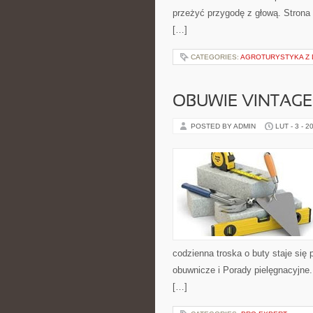
przeżyć przygodę z głową. Strona 
[…]
CATEGORIES:
AGROTURYSTYKA Z 
OBUWIE VINTAGE 
POSTED BY ADMIN
LUT - 3 - 2
codzienna troska o buty staje się 
obuwnicze i Porady pielęgnacyjne. 
[…]