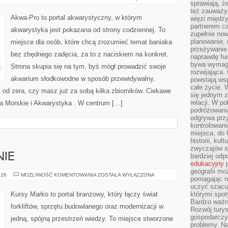
sprawiają, 
AKWARIA
też zauważy
Akwa-Pro to portal akwarystyczny, w którym
więzi między
partnerem cz
akwarystyka jest pokazana od strony codziennej. To
zupełnie now
planowanie, 
miejsce dla osób, które chcą zrozumieć temat baniaka
przeżywanie 
bez zbędnego zadęcia, za to z naciskiem na konkret.
naprawdę fu
bywa wymaga
Strona skupia się na tym, byś mógł prowadzić swoje
rozwijająca.
akwarium słodkowodne w sposób przewidywalny,
powstają wsp
całe życie.
z od zera, czy masz już za sobą kilka zbiorników. Ciekawe
się jednym 
relacji. W p
ia Morskie i Akwarystyka . W centrum […]
podróżowania
odgrywa prz
kontrolowani
miejsca, do 
historii, ku
zwyczajów sp
NIE
bardziej od
edukacyjny
p
geografii mo
ŁAZIENKI
026
MOŻLIWOŚĆ KOMENTOWANIA
ZOSTAŁA WYŁĄCZONA
pomagając ni
I
KUCHNIE
uczyć szacun
Kursy Marko to portal branżowy, który łączy świat
którymi spo
Bardzo ważny
forkliftów, sprzętu budowlanego oraz modernizacji w
Rozwój turys
gospodarczyc
jedną, spójną przestrzeń wiedzy. To miejsce stworzone
problemy. N