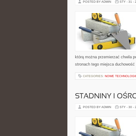
POSTED BY ADMIN
STY - 31 -
którą można przemierzać chwila po
stronach tego miejsca duchowość
CATEGORIES:
NOWE TECHNOLOGI
STADNINY I OŚRO
POSTED BY ADMIN
STY - 30 -