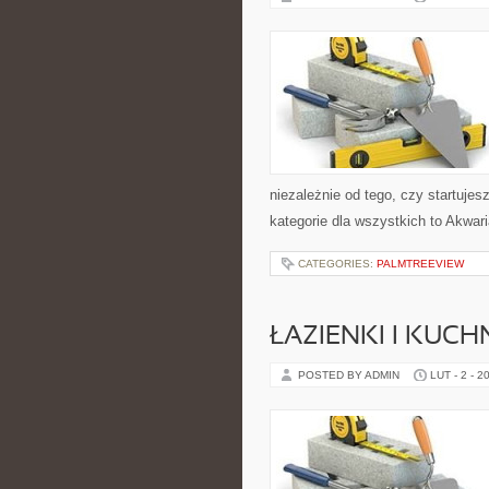
niezależnie od tego, czy startujes
kategorie dla wszystkich to Akwar
CATEGORIES:
PALMTREEVIEW
ŁAZIENKI I KUCH
POSTED BY ADMIN
LUT - 2 - 2