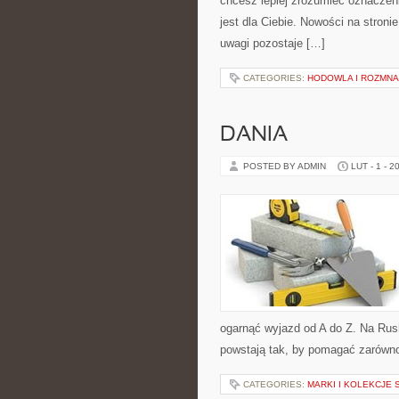
chcesz lepiej zrozumieć oznaczeni
jest dla Ciebie. Nowości na stroni
uwagi pozostaje […]
CATEGORIES:
HODOWLA I ROZMNA
DANIA
POSTED BY ADMIN
LUT - 1 - 2
ogarnąć wyjazd od A do Z. Na Rus
powstają tak, by pomagać zarówno
CATEGORIES:
MARKI I KOLEKCJE