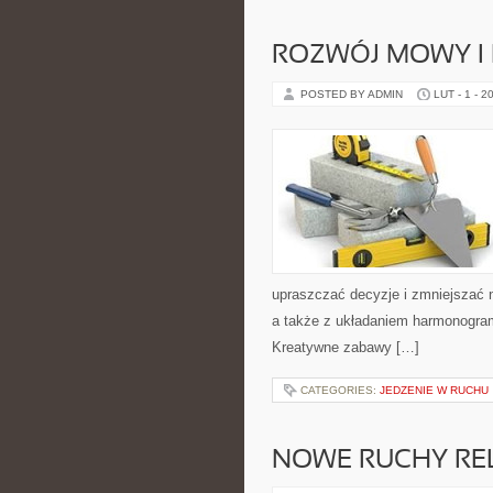
ROZWÓJ MOWY I
POSTED BY ADMIN
LUT - 1 - 2
upraszczać decyzje i zmniejszać 
a także z układaniem harmonogram
Kreatywne zabawy […]
CATEGORIES:
JEDZENIE W RUCHU
NOWE RUCHY REL