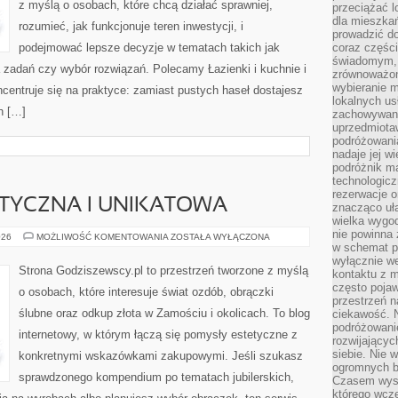
z myślą o osobach, które chcą działać sprawniej,
przeciążać l
dla mieszkań
rozumieć, jak funkcjonuje teren inwestycji, i
prowadzić do
podejmować lepsze decyzje w tematach takich jak
coraz części
świadomym, m
 zadań czy wybór rozwiązań. Polecamy Łazienki i kuchnie i
zrównoważon
wybieranie m
ncentruje się na praktyce: zamiast pustych haseł dostajesz
lokalnych us
h […]
zachowywanie
uprzedmiotaw
podróżowania
nadaje jej 
podróżnik m
technologicz
rezerwacje o
STYCZNA I UNIKATOWA
znacząco uła
wielka wygod
nie powinna
BIŻUTERIA
026
MOŻLIWOŚĆ KOMENTOWANIA
ZOSTAŁA WYŁĄCZONA
ARTYSTYCZNA
w schemat p
I
wyłącznie we
UNIKATOWA
Strona Godziszewscy.pl to przestrzeń tworzone z myślą
kontaktu z 
często pojaw
o osobach, które interesuje świat ozdób, obrączki
przestrzeń n
ślubne oraz odkup złota w Zamościu i okolicach. To blog
ciekawość. 
podróżowanie
internetowy, w którym łączą się pomysły estetyczne z
rozwijający
siebie. Nie 
konkretnymi wskazówkami zakupowymi. Jeśli szukasz
ogromnych b
sprawdzonego kompendium po tematach jubilerskich,
Czasem wyst
którego wcze