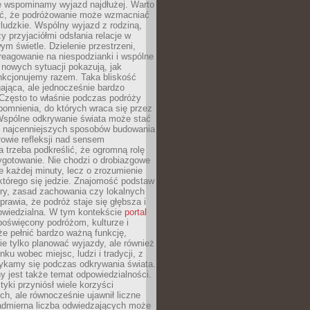
że wspominamy wyjazd najdłużej. Warto
ć, że podróżowanie może wzmacniać
ludzkie. Wspólny wyjazd z rodziną,
y przyjaciółmi odsłania relacje w
ym świetle. Dzielenie przestrzeni,
reagowanie na niespodzianki i wspólne
nowych sytuacji pokazują, jak
nkcjonujemy razem. Taka bliskość
jąca, ale jednocześnie bardzo
 Często to właśnie podczas podróży
omnienia, do których wraca się przez
 Wspólne odkrywanie świata może stać
z najcenniejszych sposobów budowania
ołowie refleksji nad sensem
 trzeba podkreślić, że ogromną rolę
ygotowanie. Nie chodzi o drobiazgowe
e każdej minuty, lecz o zrozumienie
którego się jedzie. Znajomość podstaw
ltury, zasad zachowania czy lokalnych
rawia, że podróż staje się głębsza i
powiedzialna. W tym kontekście
portal
oświęcony podróżom, kulturze i
że pełnić bardzo ważną funkcję,
e tylko planować wyjazdy, ale również
ku wobec miejsc, ludzi i tradycji, z
tykamy się podczas odkrywania świata.
 jest także temat odpowiedzialności.
tyki przyniósł wiele korzyści
h, ale równocześnie ujawnił liczne
admierna liczba odwiedzających może