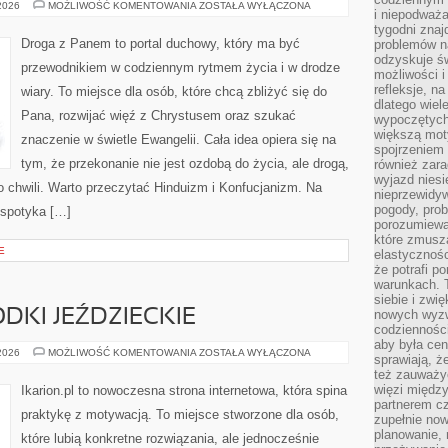
NOWE
 2026
MOŻLIWOŚĆ KOMENTOWANIA
ZOSTAŁA WYŁĄCZONA
i niepodważa
RUCHY
RELIGIJNE
tygodni znaj
Droga z Panem to portal duchowy, który ma być
problemów n
odzyskuje ś
przewodnikiem w codziennym rytmem życia i w drodze
możliwości i
refleksje, n
wiary. To miejsce dla osób, które chcą zbliżyć się do
dlatego wiel
Pana, rozwijać więź z Chrystusem oraz szukać
wypoczętych
większą mot
znaczenie w świetle Ewangelii. Cała idea opiera się na
spojrzeniem
tym, że przekonanie nie jest ozdobą do życia, ale drogą,
również zar
wyjazd niesi
 chwili. Warto przeczytać Hinduizm i Konfucjanizm. Na
nieprzewidy
pogody, pro
 spotyka […]
porozumiewa
które zmusza
E
elastycznośc
że potrafi p
warunkach. 
siebie i zw
DKI JEŹDZIECKIE
nowych wyzw
codzienności
aby była cen
STADNINY
 2026
MOŻLIWOŚĆ KOMENTOWANIA
ZOSTAŁA WYŁĄCZONA
sprawiają, 
I
też zauważy
OŚRODKI
JEŹDZIECKIE
więzi między
Ikarion.pl to nowoczesna strona internetowa, która spina
partnerem cz
praktykę z motywacją. To miejsce stworzone dla osób,
zupełnie now
planowanie, 
które lubią konkretne rozwiązania, ale jednocześnie