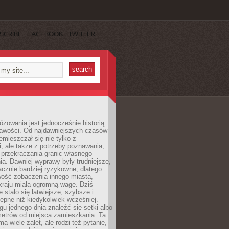
SCRIBE
FACEBOOK
TWITTER
różowania jest jednocześnie historią
ekawości. Od najdawniejszych czasów
emieszczał się nie tylko z
, ale także z potrzeby poznawania,
 przekraczania granic własnego
a. Dawniej wyprawy były trudniejsze,
acznie bardziej ryzykowne, dlatego
ość zobaczenia innego miasta,
kraju miała ogromną wagę. Dziś
 stało się łatwiejsze, szybsze i
tępne niż kiedykolwiek wcześniej.
u jednego dnia znaleźć się setki albo
metrów od miejsca zamieszkania. Ta
a wiele zalet, ale rodzi też pytanie,