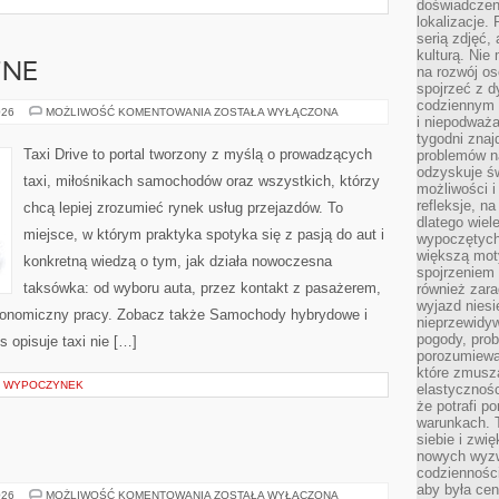
doświadczen
lokalizacje.
serią zdjęć,
kulturą. Ni
ZNE
na rozwój os
spojrzeć z d
codziennym r
AUTA
026
MOŻLIWOŚĆ KOMENTOWANIA
ZOSTAŁA WYŁĄCZONA
i niepodważa
ELEKTRYCZNE
tygodni znaj
Taxi Drive to portal tworzony z myślą o prowadzących
problemów n
odzyskuje ś
taxi, miłośnikach samochodów oraz wszystkich, którzy
możliwości i
refleksje, n
chcą lepiej zrozumieć rynek usług przejazdów. To
dlatego wiel
miejsce, w którym praktyka spotyka się z pasją do aut i
wypoczętych
większą mot
konkretną wiedzą o tym, jak działa nowoczesna
spojrzeniem
taksówka: od wyboru auta, przez kontakt z pasażerem,
również zar
wyjazd niesi
ekonomiczny pracy. Zobacz także Samochody hybrydowe i
nieprzewidy
pogody, pro
 opisuje taxi nie […]
porozumiewa
które zmusza
Y WYPOCZYNEK
elastycznośc
że potrafi p
warunkach. 
siebie i zw
nowych wyzw
codzienności
aby była cen
NANO
026
MOŻLIWOŚĆ KOMENTOWANIA
ZOSTAŁA WYŁĄCZONA