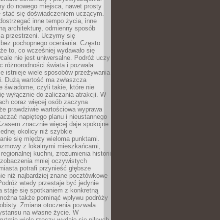
my do nowego miejsca, nawet prosty
 stać się doświadczeniem uczącym.
ostrzegać inne tempo życia, inne
ną architekturę, odmienny sposób
a przestrzeni. Uczymy się
bez pochopnego oceniania. Często
 że to, co wcześniej wydawało się
cale nie jest uniwersalne. Podróż uczy
 różnorodności świata i pozwala
e istnieje wiele sposobów przeżywania
i. Dużą wartość ma zwłaszcza
 świadome, czyli takie, które nie
ę wyłącznie do zaliczania atrakcji. W
tach coraz więcej osób zaczyna
 że prawdziwie wartościowa wyprawa
aczać napiętego planu i nieustannego
Czasem znacznie więcej daje spokojne
ednej okolicy niż szybkie
anie się między wieloma punktami.
ozmowy z lokalnymi mieszkańcami,
regionalnej kuchni, zrozumienia historii
 zobaczenia mniej oczywistych
iasta potrafi przynieść głębsze
ie niż najbardziej znane pocztówkowe
 Podróż wtedy przestaje być jedynie
 a staje się spotkaniem z konkretną
e można także pominąć wpływu podróży
obisty. Zmiana otoczenia pozwala
ystansu na własne życie. W
ytmie wiele rzeczy wydaje się pilnych