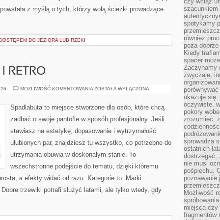
czy wciąż u
szacunkiem 
powstała z myślą o tych, którzy wolą ścieżki prowadzące
autentyczny
spotykamy po
przemieszcza
również pro
DOSTĘPEM DO JEZIORA LUB RZEKI
poza dobrze
Kiedy trafia
spacer może
Zaczynamy d
I RETRO
zwyczaje, in
organizowani
OBUWIE
026
MOŻLIWOŚĆ KOMENTOWANIA
ZOSTAŁA WYŁĄCZONA
porównywać 
VINTAGE
okazuje się,
I
oczywiste, w
RETRO
Spadlabuta to miejsce stworzone dla osób, które chcą
pokory wobec
zadbać o swoje pantofle w sposób profesjonalny. Jeśli
zrozumieć, ż
codziennośc
stawiasz na estetykę, dopasowanie i wytrzymałość
podróżowanie
sprowadza si
ulubionych par, znajdziesz tu wszystko, co potrzebne do
ostatnich la
utrzymania obuwia w doskonałym stanie. To
dostrzegać,
nie musi ozn
wszechstronne podejście do tematu, dzięki któremu
pośpiechu. 
prosta, a efekty widać od razu. Kategorie to: Marki
poznawanie j
przemieszcz
Dobre trzewiki potrafi służyć latami, ale tylko wtedy, gdy
Możliwość r
spróbowania 
miejsca czy
fragmentów m