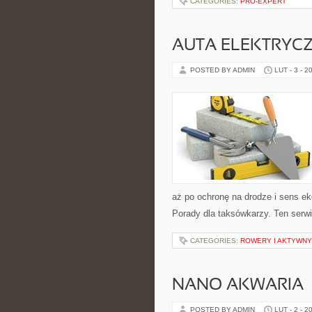
CATEGORIES:
PRO-EXPERT
AUTA ELEKTRYC
POSTED BY ADMIN
LUT - 3 - 2
aż po ochronę na drodze i sens 
Porady dla taksówkarzy. Ten serwis
CATEGORIES:
ROWERY I AKTYWN
NANO AKWARIA
POSTED BY ADMIN
LUT - 2 - 2