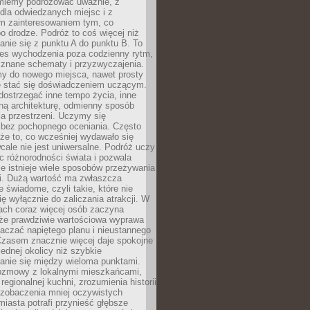
miemy podróżować uważnie, z
dla odwiedzanych miejsc i z
m zainteresowaniem tym, co
 drodze. Podróż to coś więcej niż
nie się z punktu A do punktu B. To
ces wychodzenia poza codzienny rytm,
 znane schematy i przyzwyczajenia.
my do nowego miejsca, nawet prosty
 stać się doświadczeniem uczącym.
ostrzegać inne tempo życia, inne
ną architekturę, odmienny sposób
a przestrzeni. Uczymy się
bez pochopnego oceniania. Często
 że to, co wcześniej wydawało się
cale nie jest uniwersalne. Podróż uczy
 różnorodności świata i pozwala
e istnieje wiele sposobów przeżywania
i. Dużą wartość ma zwłaszcza
 świadome, czyli takie, które nie
ę wyłącznie do zaliczania atrakcji. W
tach coraz więcej osób zaczyna
 że prawdziwie wartościowa wyprawa
aczać napiętego planu i nieustannego
Czasem znacznie więcej daje spokojne
ednej okolicy niż szybkie
anie się między wieloma punktami.
ozmowy z lokalnymi mieszkańcami,
regionalnej kuchni, zrozumienia historii
 zobaczenia mniej oczywistych
iasta potrafi przynieść głębsze