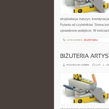
eksploatacja maszyn, koordynacja
Pytania od czytelników. Strona ko
sprawdzone podejście. W treściac
CATEGORIES:
ROZRYWKA
BIŻUTERIA ARTY
POSTED BY ADMIN
LUT - 1 - 2