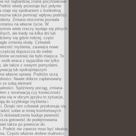
ie niż najbardziej znane pocztówkowe
 Podróż wtedy przestaje być jedynie
 a staje się spotkaniem z konkretną
e można także pominąć wpływu podróży
obisty. Zmiana otoczenia pozwala
ystansu na własne życie. W
ytmie wiele rzeczy wydaje się pilnych
lnych, ale kiedy na kilka dni lub
dziemy się gdzie indziej, część
agle zmienia skalę. Człowiek
wieżość myślenia, zauważa nowe
 częściej dopuszcza do siebie
a które wcześniej nie było miejsca. To
e osób wraca z wyjazdów nie tylko
, ale także z nowymi pomysłami,
ywacją lub spokojniejszym
 na własne sprawy. Podróże uczą
adności. Nawet dobrze zaplanowany
e ze sobą element
walności. Spóźniony pociąg, zmiana
blem z rezerwacją czy konieczność
nia się w obcym języku to sytuacje,
ją do szybkiego myślenia i
i. Dzięki nim człowiek przekonuje się,
oradzić sobie w mniej komfortowych
To doświadczenie buduje pewność
iększa gotowość do podejmowania
ań także po powrocie do
. Podróż nie zawsze musi być idealna,
na. Często właśnie drobne trudności