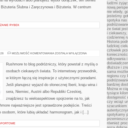
a na wyrobach albo planujesz wybór obrączek, ten serwis
ludźmi żyjąc
e Biżuteria Ślubna i Zaręczynowa i Biżuteria. W centrum
nową perspe
nie wtedy, g
jesteśmy go
spotyka nas 
podróżowanie
ŻANIE RYBEK
że świat jes
i ciekawszy,
codziennej r
Historia pod
ludzkiej ci
człowiek prz
DANIA
026
MOŻLIWOŚĆ KOMENTOWANIA
ZOSTAŁA WYŁĄCZONA
konieczności
odkrywania i
doświadczeni
Rushmore to blog podróżniczy, który powstał z myślą o
dłuższe i zn
osobach ciekawych świata. To internetowy przewodnik,
sama możliw
regionu czy 
w którym łączą się inspiracje z użytecznymi poradami.
podróżowanie
bardziej dos
Jeśli planujesz wyjazd do słonecznej Iberii, kraju wina i
Można w ciąg
sera, Niemiec, Austrii albo Republiki Czeskiej,
tysiące kilo
dostępność m
znajdziesz tu wieloaspektowe spojrzenie na to, jak
czy wciąż u
hmore najważniejsze jest sprawdzone podejście. Treści
szacunkiem 
autentyczny
 osobom, które lubią układać harmonogram, jak i […]
spotykamy po
przemieszcza
również pro
 SPORTOWE
poza dobrze