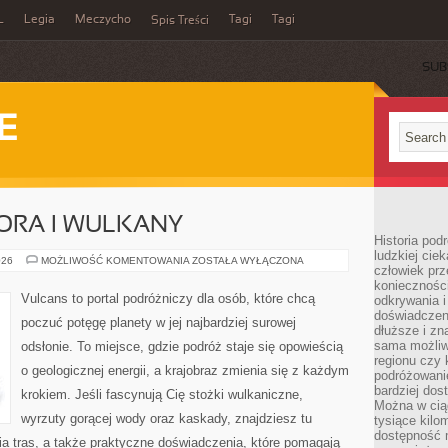
L
Legia
Meczycho
Tagi
Tagi
Spis Treści
SUB
E
ORA I WULKANY
Historia pod
ludzkiej ci
KRATEROWE
026
MOŻLIWOŚĆ KOMENTOWANIA
ZOSTAŁA WYŁĄCZONA
człowiek prz
JEZIORA
I
konieczności
WULKANY
Vulcans to portal podróżniczy dla osób, które chcą
odkrywania i
doświadczeni
poczuć potęgę planety w jej najbardziej surowej
dłuższe i zn
sama możliw
odsłonie. To miejsce, gdzie podróż staje się opowieścią
regionu czy 
o geologicznej energii, a krajobraz zmienia się z każdym
podróżowanie
bardziej dos
krokiem. Jeśli fascynują Cię stożki wulkaniczne,
Można w ciąg
wyrzuty gorącej wody oraz kaskady, znajdziesz tu
tysiące kilo
dostępność m
a tras, a także praktyczne doświadczenia, które pomagają