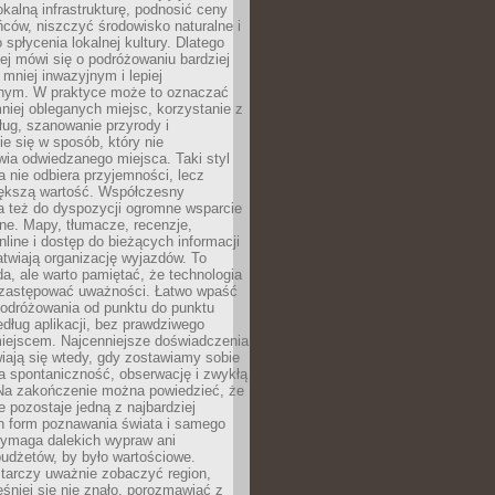
okalną infrastrukturę, podnosić ceny
ców, niszczyć środowisko naturalne i
 spłycenia lokalnej kultury. Dlatego
ej mówi się o podróżowaniu bardziej
niej inwazyjnym i lepiej
ym. W praktyce może to oznaczać
niej obleganych miejsc, korzystanie z
ług, szanowanie przyrody i
 się w sposób, który nie
ia odwiedzanego miejsca. Taki styl
 nie odbiera przyjemności, lecz
większą wartość. Współczesny
a też do dyspozycji ogromne wsparcie
ne. Mapy, tłumacze, recenzje,
nline i dostęp do bieżących informacji
twiają organizację wyjazdów. To
a, ale warto pamiętać, że technologia
 zastępować uważności. Łatwo wpaść
odróżowania od punktu do punktu
dług aplikacji, bez prawdziwego
miejscem. Najcenniejsze doświadczenia
iają się wtedy, gdy zostawiamy sobie
a spontaniczność, obserwację i zwykłą
Na zakończenie można powiedzieć, że
 pozostaje jedną z najbardziej
ch form poznawania świata i samego
wymaga dalekich wypraw ani
udżetów, by było wartościowe.
arczy uważnie zobaczyć region,
śniej się nie znało, porozmawiać z