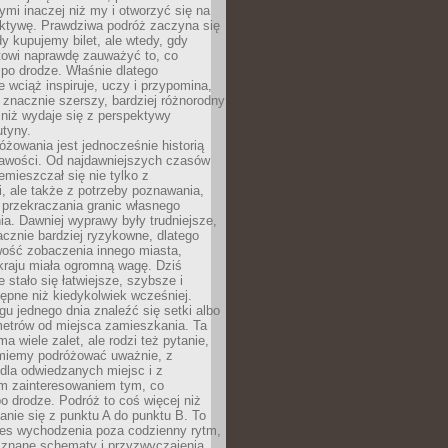
ymi inaczej niż my i otworzyć się na
ktywę. Prawdziwa podróż zaczyna się
dy kupujemy bilet, ale wtedy, gdy
towi naprawdę zauważyć to, co
po drodze. Właśnie dlatego
 wciąż inspiruje, uczy i przypomina,
t znacznie szerszy, bardziej różnorodny
 niż wydaje się z perspektywy
utyny.
różowania jest jednocześnie historią
ekawości. Od najdawniejszych czasów
emieszczał się nie tylko z
, ale także z potrzeby poznawania,
 przekraczania granic własnego
a. Dawniej wyprawy były trudniejsze,
acznie bardziej ryzykowne, dlatego
ość zobaczenia innego miasta,
kraju miała ogromną wagę. Dziś
 stało się łatwiejsze, szybsze i
tępne niż kiedykolwiek wcześniej.
u jednego dnia znaleźć się setki albo
metrów od miejsca zamieszkania. Ta
a wiele zalet, ale rodzi też pytanie,
miemy podróżować uważnie, z
dla odwiedzanych miejsc i z
m zainteresowaniem tym, co
 drodze. Podróż to coś więcej niż
nie się z punktu A do punktu B. To
ces wychodzenia poza codzienny rytm,
 znane schematy i przyzwyczajenia.