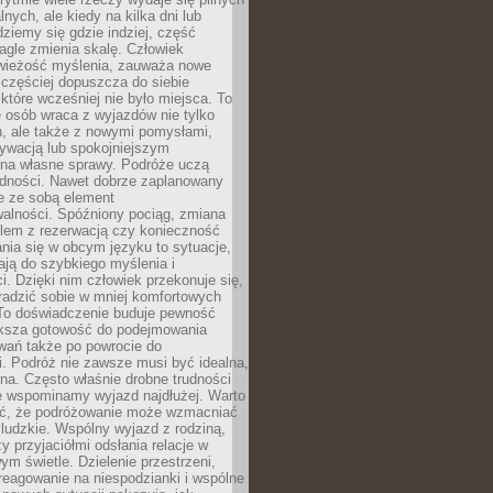
lnych, ale kiedy na kilka dni lub
dziemy się gdzie indziej, część
agle zmienia skalę. Człowiek
wieżość myślenia, zauważa nowe
 częściej dopuszcza do siebie
a które wcześniej nie było miejsca. To
e osób wraca z wyjazdów nie tylko
, ale także z nowymi pomysłami,
ywacją lub spokojniejszym
 na własne sprawy. Podróże uczą
adności. Nawet dobrze zaplanowany
e ze sobą element
walności. Spóźniony pociąg, zmiana
blem z rezerwacją czy konieczność
nia się w obcym języku to sytuacje,
ją do szybkiego myślenia i
i. Dzięki nim człowiek przekonuje się,
oradzić sobie w mniej komfortowych
To doświadczenie buduje pewność
iększa gotowość do podejmowania
ań także po powrocie do
. Podróż nie zawsze musi być idealna,
na. Często właśnie drobne trudności
że wspominamy wyjazd najdłużej. Warto
ć, że podróżowanie może wzmacniać
ludzkie. Wspólny wyjazd z rodziną,
y przyjaciółmi odsłania relacje w
ym świetle. Dzielenie przestrzeni,
reagowanie na niespodzianki i wspólne