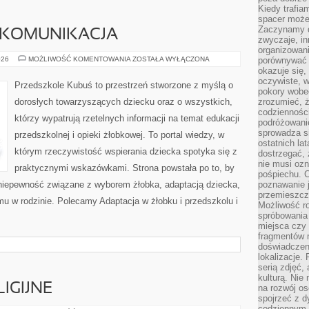
Kiedy trafia
spacer może
Zaczynamy d
 KOMUNIKACJA
zwyczaje, in
organizowani
ROZWÓJ
026
MOŻLIWOŚĆ KOMENTOWANIA
ZOSTAŁA WYŁĄCZONA
porównywać 
MOWY
okazuje się,
I
oczywiste, w
KOMUNIKACJA
Przedszkole Kubuś to przestrzeń stworzone z myślą o
pokory wobec
dorosłych towarzyszących dziecku oraz o wszystkich,
zrozumieć, ż
codziennośc
którzy wypatrują rzetelnych informacji na temat edukacji
podróżowanie
sprowadza si
przedszkolnej i opieki żłobkowej. To portal wiedzy, w
ostatnich la
którym rzeczywistość wspierania dziecka spotyka się z
dostrzegać,
nie musi ozn
praktycznymi wskazówkami. Strona powstała po to, by
pośpiechu. 
niepewność związane z wyborem żłobka, adaptacją dziecka,
poznawanie j
przemieszcz
u w rodzinie. Polecamy Adaptacja w żłobku i przedszkolu i
Możliwość r
spróbowania 
miejsca czy
fragmentów m
doświadczen
lokalizacje.
serią zdjęć,
kulturą. Ni
IGIJNE
na rozwój os
spojrzeć z d
codziennym r