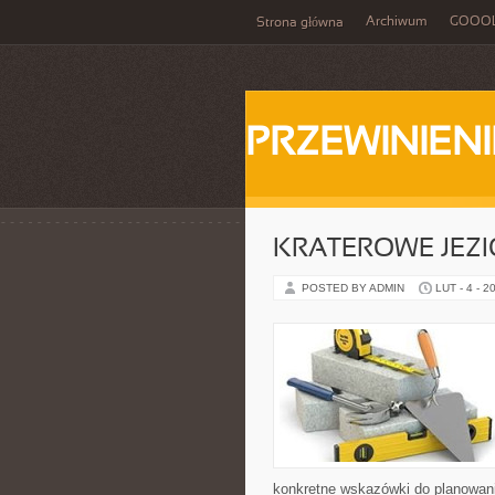
Archiwum
GOOO
Strona główna
PRZEWINIENI
KRATEROWE JEZI
POSTED BY ADMIN
LUT - 4 - 2
konkretne wskazówki do planowani