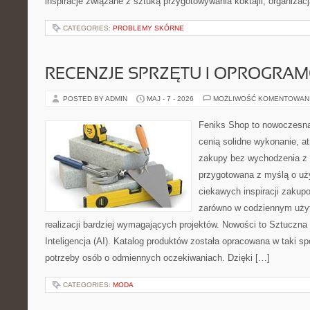
inspiracje związane z sztuką przygotowywania koktajli, organizac
CATEGORIES:
PROBLEMY SKÓRNE
RECENZJE SPRZĘTU I OPROGRA
POSTED BY ADMIN
MAJ - 7 - 2026
MOŻLIWOŚĆ KOMENTOWAN
Feniks Shop to nowoczesna 
cenią solidne wykonanie, a
zakupy bez wychodzenia z 
przygotowana z myślą o uż
ciekawych inspiracji zakup
zarówno w codziennym użyt
realizacji bardziej wymagających projektów. Nowości to Sztuczna I
Inteligencja (AI). Katalog produktów została opracowana w taki 
potrzeby osób o odmiennych oczekiwaniach. Dzięki […]
CATEGORIES:
MODA