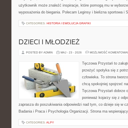
użytkownik może znaleźć inspiracje, które pomogą mu w wyborz
wyposażenia do biegania. Polecam Leginsy i bielizna sportowa i 
CATEGORIES:
HISTORIA I EWOLUCJA GRAFIKI
DZIECI I MŁODZIEŻ
POSTED BY ADMIN
MAJ - 23 - 2026
MOŻLIWOŚĆ KOMENTOWA
Tęczowa Przystań to zakąte
przeżyć spotyka się z pot
człowieka. To strona tworz
chcą spokojniej spojrzeć n
Tęczowa Przystań dobrze od
ponieważ kojarzy się z odp
zaprasza do poszukiwania odpowiedzi nad tym, co dzieje się w c
Badania i Praca i Psychologia Organizacji. Strona ma wspierający
CATEGORIES:
ALPY