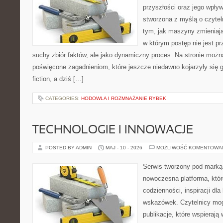
przyszłości oraz jego wpływ
stworzona z myślą o czyteln
tym, jak maszyny zmieniają
w którym postęp nie jest pr
suchy zbiór faktów, ale jako dynamiczny proces. Na stronie możn
poświęcone zagadnieniom, które jeszcze niedawno kojarzyły się gł
fiction, a dziś […]
CATEGORIES:
HODOWLA I ROZMNAŻANIE RYBEK
TECHNOLOGIE I INNOWACJE
POSTED BY ADMIN
MAJ - 10 - 2026
MOŻLIWOŚĆ KOMENTOWA
Serwis tworzony pod marką
nowoczesna platforma, któr
codzienności, inspiracji dl
wskazówek. Czytelnicy mog
publikacje, które wspierają