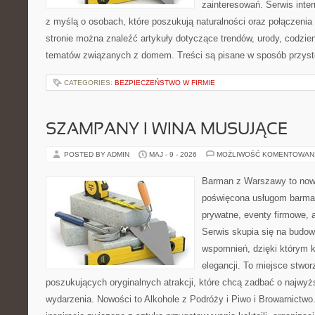
zainteresowań. Serwis inte
z myślą o osobach, które poszukują naturalności oraz połączenia 
stronie można znaleźć artykuły dotyczące trendów, urody, codzi
tematów związanych z domem. Treści są pisane w sposób przystę
CATEGORIES:
BEZPIECZEŃSTWO W FIRMIE
SZAMPANY I WINA MUSUJĄCE
POSTED BY ADMIN
MAJ - 9 - 2026
MOŻLIWOŚĆ KOMENTOWAN
Barman z Warszawy to nowo
poświęcona usługom barma
prywatne, eventy firmowe, a
Serwis skupia się na budo
wspomnień, dzięki którym 
elegancji. To miejsce stwor
poszukujących oryginalnych atrakcji, które chcą zadbać o najw
wydarzenia. Nowości to Alkohole z Podróży i Piwo i Browarnictwo