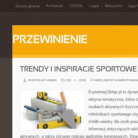
Archiwum
GOOOL
Legia
Meczycho
Strona główna
Spis 
PRZEWINIENIE
TRENDY I INSPIRACJE SPORTOWE
POSTED BY ADMIN
CZE - 1 - 2026
MOŻLIWOŚĆ KOMENTOWAN
EsportowySklep.pl to dynam
witryna tematyczna, która 
osobach aktywnych fizyczn
miłośnikach sportowego sty
źródło wiedzy dla osób po
informacji dotyczących odz
aktywnych, a także różnego rodzaju gadżetów treningowych. Dzięk