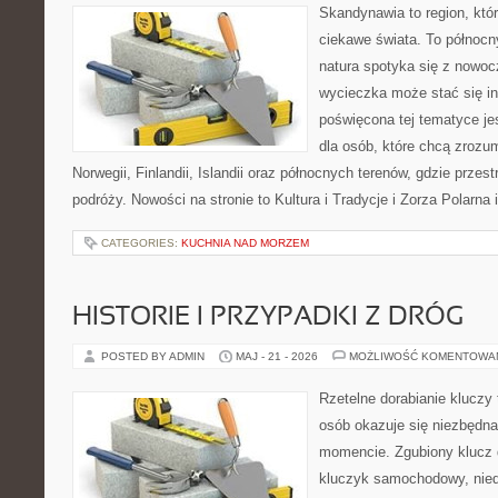
Skandynawia to region, kt
ciekawe świata. To północn
natura spotyka się z nowoc
wycieczka może stać się ins
poświęcona tej tematyce j
dla osób, które chcą zrozum
Norwegii, Finlandii, Islandii oraz północnych terenów, gdzie przes
podróży. Nowości na stronie to Kultura i Tradycje i Zorza Polarna 
CATEGORIES:
KUCHNIA NAD MORZEM
HISTORIE I PRZYPADKI Z DRÓG
POSTED BY ADMIN
MAJ - 21 - 2026
MOŻLIWOŚĆ KOMENTOWA
Rzetelne dorabianie kluczy 
osób okazuje się niezbędn
momencie. Zgubiony klucz 
kluczyk samochodowy, niedz