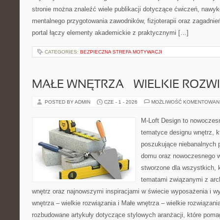
stronie można znaleźć wiele publikacji dotyczące ćwiczeń, nawy
mentalnego przygotowania zawodników, fizjoterapii oraz zagadnie
portal łączy elementy akademickie z praktycznymi […]
CATEGORIES:
BEZPIECZNA STREFA MOTYWACJI
MAŁE WNĘTRZA – WIELKIE ROZW
POSTED BY ADMIN
CZE - 1 - 2026
MOŻLIWOŚĆ KOMENTOWAN
M-Loft Design to nowoczes
tematyce designu wnętrz, kt
poszukujące niebanalnych 
domu oraz nowoczesnego w
stworzone dla wszystkich, k
tematami związanymi z arc
wnętrz oraz najnowszymi inspiracjami w świecie wyposażenia i w
wnętrza – wielkie rozwiązania i Małe wnętrza – wielkie rozwiązan
rozbudowane artykuły dotyczące stylowych aranżacji, które pom