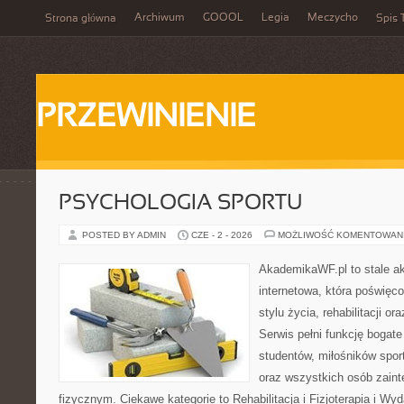
Archiwum
GOOOL
Legia
Meczycho
Strona główna
Spis 
PRZEWINIENIE
PSYCHOLOGIA SPORTU
POSTED BY ADMIN
CZE - 2 - 2026
MOŻLIWOŚĆ KOMENTOWAN
AkademikaWF.pl to stale ak
internetowa, która poświęc
stylu życia, rehabilitacji o
Serwis pełni funkcję bogate 
studentów, miłośników spor
oraz wszystkich osób zain
fizycznym. Ciekawe kategorie to Rehabilitacja i Fizjoterapia i Wyd