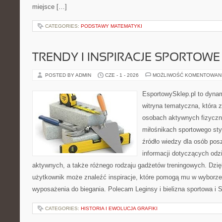
miejsce […]
CATEGORIES:
PODSTAWY MATEMATYKI
TRENDY I INSPIRACJE SPORTOWE
POSTED BY ADMIN
CZE - 1 - 2026
MOŻLIWOŚĆ KOMENTOWAN
EsportowySklep.pl to dynam
witryna tematyczna, która 
osobach aktywnych fizyczn
miłośnikach sportowego sty
źródło wiedzy dla osób po
informacji dotyczących odz
aktywnych, a także różnego rodzaju gadżetów treningowych. Dzięk
użytkownik może znaleźć inspiracje, które pomogą mu w wyborz
wyposażenia do biegania. Polecam Leginsy i bielizna sportowa i 
CATEGORIES:
HISTORIA I EWOLUCJA GRAFIKI