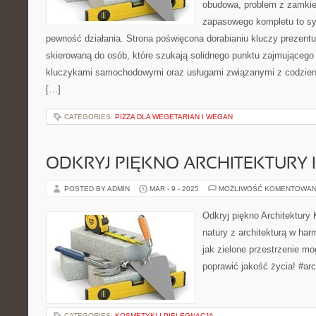
obudowa, problem z zamkie
zapasowego kompletu to syt
pewność działania. Strona poświęcona dorabianiu kluczy prezentuj
skierowaną do osób, które szukają solidnego punktu zajmującego
kluczykami samochodowymi oraz usługami związanymi z codzie
[…]
CATEGORIES:
PIZZA DLA WEGETARIAN I WEGAN
ODKRYJ PIĘKNO ARCHITEKTURY
POSTED BY ADMIN
MAR - 9 - 2025
MOŻLIWOŚĆ KOMENTOWAN
Odkryj piękno Architektury 
natury z architekturą w har
jak zielone przestrzenie mo
poprawić jakość życia! #arc
CATEGORIES:
KOSMETYKI I PIELĘGNACJA