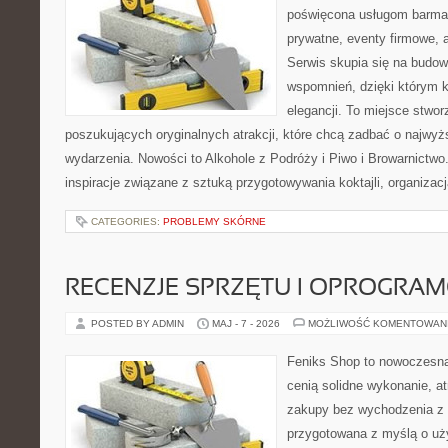
poświęcona usługom barma
prywatne, eventy firmowe, a
Serwis skupia się na budo
wspomnień, dzięki którym 
elegancji. To miejsce stwor
poszukujących oryginalnych atrakcji, które chcą zadbać o najw
wydarzenia. Nowości to Alkohole z Podróży i Piwo i Browarnictwo
inspiracje związane z sztuką przygotowywania koktajli, organizac
CATEGORIES:
PROBLEMY SKÓRNE
RECENZJE SPRZĘTU I OPROGRA
POSTED BY ADMIN
MAJ - 7 - 2026
MOŻLIWOŚĆ KOMENTOWAN
Feniks Shop to nowoczesna 
cenią solidne wykonanie, a
zakupy bez wychodzenia z 
przygotowana z myślą o uż