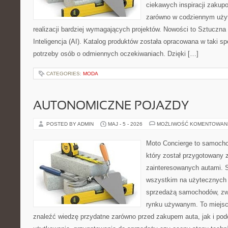
ciekawych inspiracji zakup
zarówno w codziennym użyt
realizacji bardziej wymagających projektów. Nowości to Sztuczna I
Inteligencja (AI). Katalog produktów została opracowana w taki 
potrzeby osób o odmiennych oczekiwaniach. Dzięki […]
CATEGORIES:
MODA
AUTONOMICZNE POJAZDY
POSTED BY ADMIN
MAJ - 5 - 2026
MOŻLIWOŚĆ KOMENTOWAN
Moto Concierge to samocho
który został przygotowany 
zainteresowanych autami. S
wszystkim na użytecznych 
sprzedażą samochodów, zw
rynku używanym. To miejsc
znaleźć wiedzę przydatne zarówno przed zakupem auta, jak i po