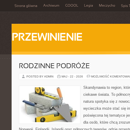
Archiwum
GOOOL
Legia
Meczycho
Strona główna
Spis 
PRZEWINIENIE
RODZINNE PODRÓŻE
POSTED BY ADMIN
MAJ - 22 - 2026
MOŻLIWOŚĆ KOMENTOWA
Skandynawia to region, kt
ciekawe świata. To północn
natura spotyka się z nowoc
wycieczka może stać się ins
poświęcona tej tematyce j
dla osób, które chcą zrozum
Norwegii, Finlandii, Islandii oraz północnych terenów, gdzie przes