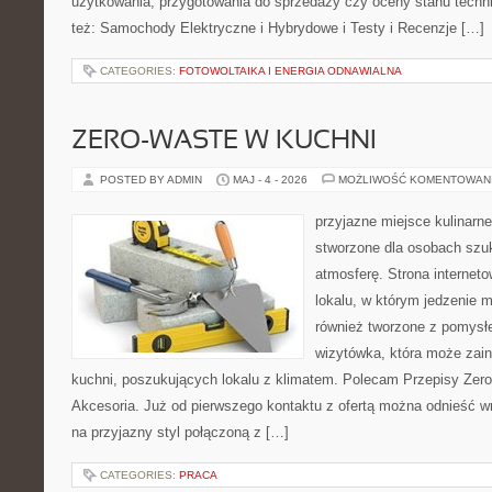
użytkowania, przygotowania do sprzedaży czy oceny stanu techn
też: Samochody Elektryczne i Hybrydowe i Testy i Recenzje […]
CATEGORIES:
FOTOWOLTAIKA I ENERGIA ODNAWIALNA
ZERO-WASTE W KUCHNI
POSTED BY ADMIN
MAJ - 4 - 2026
MOŻLIWOŚĆ KOMENTOWAN
przyjazne miejsce kulinarne
stworzone dla osobach szu
atmosferę. Strona internet
lokalu, w którym jedzenie m
również tworzone z pomysł
wizytówka, która może zain
kuchni, poszukujących lokalu z klimatem. Polecam Przepisy Zero
Akcesoria. Już od pierwszego kontaktu z ofertą można odnieść wr
na przyjazny styl połączoną z […]
CATEGORIES:
PRACA