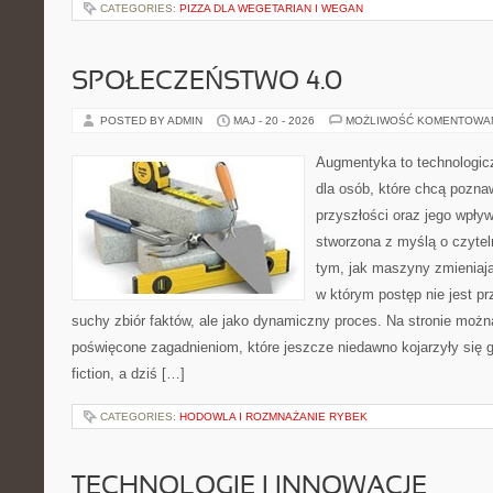
CATEGORIES:
PIZZA DLA WEGETARIAN I WEGAN
SPOŁECZEŃSTWO 4.0
POSTED BY ADMIN
MAJ - 20 - 2026
MOŻLIWOŚĆ KOMENTOWA
Augmentyka to technologicz
dla osób, które chcą pozna
przyszłości oraz jego wpływ
stworzona z myślą o czyteln
tym, jak maszyny zmieniają
w którym postęp nie jest pr
suchy zbiór faktów, ale jako dynamiczny proces. Na stronie możn
poświęcone zagadnieniom, które jeszcze niedawno kojarzyły się gł
fiction, a dziś […]
CATEGORIES:
HODOWLA I ROZMNAŻANIE RYBEK
TECHNOLOGIE I INNOWACJE