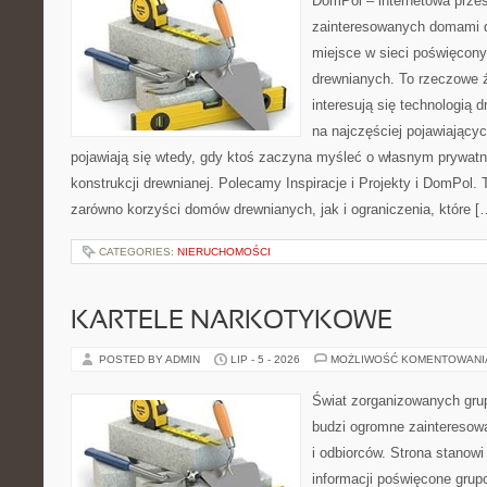
DomPol – internetowa przes
zainteresowanych domami 
miejsce w sieci poświęcon
drewnianych. To rzeczowe ź
interesują się technologią 
na najczęściej pojawiającyc
pojawiają się wtedy, gdy ktoś zaczyna myśleć o własnym prywat
konstrukcji drewnianej. Polecamy Inspiracje i Projekty i DomPol.
zarówno korzyści domów drewnianych, jak i ograniczenia, które [
CATEGORIES:
NIERUCHOMOŚCI
KARTELE NARKOTYKOWE
POSTED BY ADMIN
LIP - 5 - 2026
MOŻLIWOŚĆ KOMENTOWAN
Świat zorganizowanych grup
budzi ogromne zainteresowa
i odbiorców. Strona stano
informacji poświęcone gru