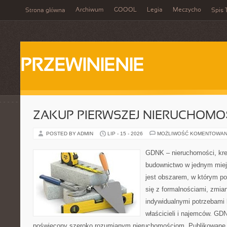
Archiwum
GOOOL
Legia
Meczycho
Strona główna
Spis 
PRZEWINIENIE
ZAKUP PIERWSZEJ NIERUCHOMO
POSTED BY ADMIN
LIP - 15 - 2026
MOŻLIWOŚĆ KOMENTOWAN
GDNK – nieruchomości, kre
budownictwo w jednym miej
jest obszarem, w którym p
się z formalnościami, zmi
indywidualnymi potrzebami 
właścicieli i najemców. GD
poświęcony szeroko rozumianym nieruchomościom. Publikowane 