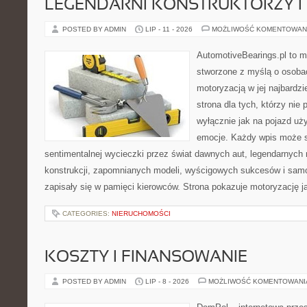
LEGENDARNI KONSTRUKTORZY I
POSTED BY ADMIN
LIP - 11 - 2026
MOŻLIWOŚĆ KOMENTOWAN
AutomotiveBearings.pl to 
stworzone z myślą o osobac
motoryzacją w jej najbardzi
strona dla tych, którzy nie
wyłącznie jak na pojazd uż
emocje. Każdy wpis może s
sentimentalnej wycieczki przez świat dawnych aut, legendarnyc
konstrukcji, zapomnianych modeli, wyścigowych sukcesów i samo
zapisały się w pamięci kierowców. Strona pokazuje motoryzację j
CATEGORIES:
NIERUCHOMOŚCI
KOSZTY I FINANSOWANIE
POSTED BY ADMIN
LIP - 8 - 2026
MOŻLIWOŚĆ KOMENTOWAN