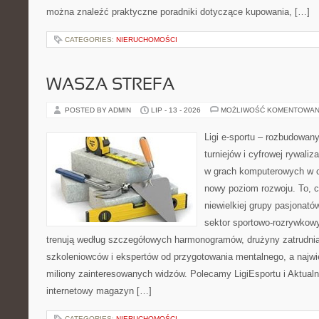
można znaleźć praktyczne poradniki dotyczące kupowania, […]
CATEGORIES:
NIERUCHOMOŚCI
WASZA STREFA
POSTED BY ADMIN
LIP - 13 - 2026
MOŻLIWOŚĆ KOMENTOWAN
Ligi e-sportu – rozbudowany
turniejów i cyfrowej rywaliz
w grach komputerowych w ci
nowy poziom rozwoju. To, c
niewielkiej grupy pasjonató
sektor sportowo-rozrywkowy
trenują według szczegółowych harmonogramów, drużyny zatrudni
szkoleniowców i ekspertów od przygotowania mentalnego, a najwię
miliony zainteresowanych widzów. Polecamy LigiEsportu i Aktualno
internetowy magazyn […]
CATEGORIES:
NIERUCHOMOŚCI