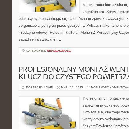
historii, modelom działani
zagrożeniom. Serwis preze
edukacyjny, koncentrując się na omówieniu zjawisk związanych z 
zorganizowanych grup przestępczych w Polsce, na kontynencie eu
międzynarodowej. Polecam Kultura i Mafia i Z Perspektywy Czyteln
zagadnienia związane […]
CATEGORIES:
NIERUCHOMOŚCI
PROFESJONALNY MONTAŻ WENTY
KLUCZ DO CZYSTEGO POWIETRZ
POSTED BY ADMIN
MAR - 22 - 2025
MOŻLIWOŚĆ KOMENTOWA
Profesjonalny montaż wentyl
zapewnienia czystego powi
Dowiedz się, dlaczego war
wentylacyjny wykonany prze
#czystePowietrze #profesj