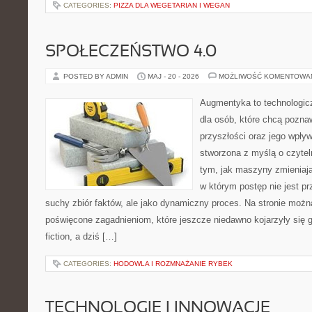
CATEGORIES:
PIZZA DLA WEGETARIAN I WEGAN
SPOŁECZEŃSTWO 4.0
POSTED BY ADMIN
MAJ - 20 - 2026
MOŻLIWOŚĆ KOMENTOWA
Augmentyka to technologicz
dla osób, które chcą pozna
przyszłości oraz jego wpływ
stworzona z myślą o czyteln
tym, jak maszyny zmieniają
w którym postęp nie jest pr
suchy zbiór faktów, ale jako dynamiczny proces. Na stronie możn
poświęcone zagadnieniom, które jeszcze niedawno kojarzyły się gł
fiction, a dziś […]
CATEGORIES:
HODOWLA I ROZMNAŻANIE RYBEK
TECHNOLOGIE I INNOWACJE