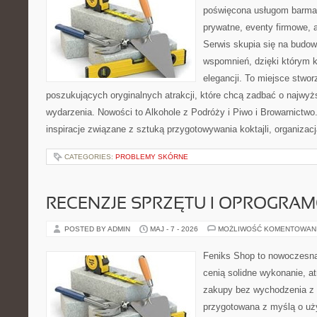
poświęcona usługom barma
prywatne, eventy firmowe, a
Serwis skupia się na budo
wspomnień, dzięki którym 
elegancji. To miejsce stwor
poszukujących oryginalnych atrakcji, które chcą zadbać o najw
wydarzenia. Nowości to Alkohole z Podróży i Piwo i Browarnictwo
inspiracje związane z sztuką przygotowywania koktajli, organizac
CATEGORIES:
PROBLEMY SKÓRNE
RECENZJE SPRZĘTU I OPROGRA
POSTED BY ADMIN
MAJ - 7 - 2026
MOŻLIWOŚĆ KOMENTOWAN
Feniks Shop to nowoczesna 
cenią solidne wykonanie, a
zakupy bez wychodzenia z 
przygotowana z myślą o uż