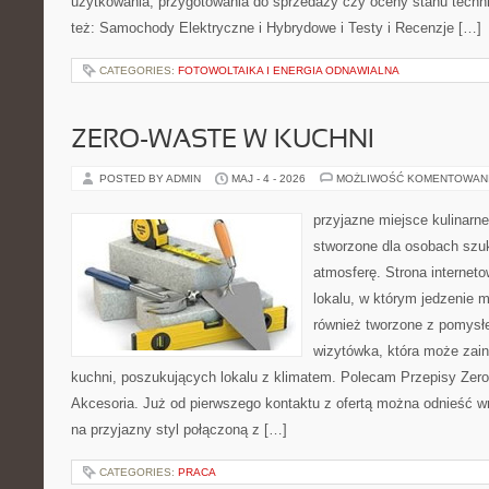
użytkowania, przygotowania do sprzedaży czy oceny stanu techn
też: Samochody Elektryczne i Hybrydowe i Testy i Recenzje […]
CATEGORIES:
FOTOWOLTAIKA I ENERGIA ODNAWIALNA
ZERO-WASTE W KUCHNI
POSTED BY ADMIN
MAJ - 4 - 2026
MOŻLIWOŚĆ KOMENTOWAN
przyjazne miejsce kulinarne
stworzone dla osobach szu
atmosferę. Strona internet
lokalu, w którym jedzenie m
również tworzone z pomysł
wizytówka, która może zain
kuchni, poszukujących lokalu z klimatem. Polecam Przepisy Zero
Akcesoria. Już od pierwszego kontaktu z ofertą można odnieść wr
na przyjazny styl połączoną z […]
CATEGORIES:
PRACA