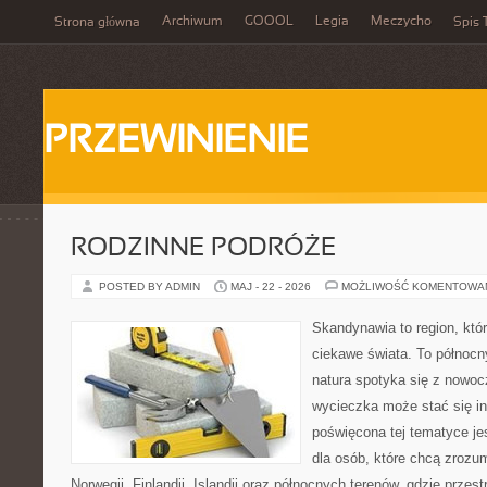
Archiwum
GOOOL
Legia
Meczycho
Strona główna
Spis 
PRZEWINIENIE
RODZINNE PODRÓŻE
POSTED BY ADMIN
MAJ - 22 - 2026
MOŻLIWOŚĆ KOMENTOWA
Skandynawia to region, kt
ciekawe świata. To północn
natura spotyka się z nowoc
wycieczka może stać się ins
poświęcona tej tematyce j
dla osób, które chcą zrozum
Norwegii, Finlandii, Islandii oraz północnych terenów, gdzie przes