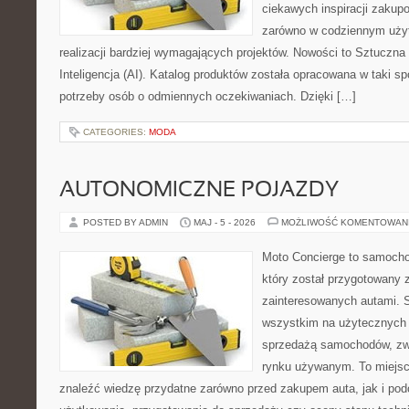
ciekawych inspiracji zakup
zarówno w codziennym użyt
realizacji bardziej wymagających projektów. Nowości to Sztuczna I
Inteligencja (AI). Katalog produktów została opracowana w taki 
potrzeby osób o odmiennych oczekiwaniach. Dzięki […]
CATEGORIES:
MODA
AUTONOMICZNE POJAZDY
POSTED BY ADMIN
MAJ - 5 - 2026
MOŻLIWOŚĆ KOMENTOWAN
Moto Concierge to samocho
który został przygotowany 
zainteresowanych autami. S
wszystkim na użytecznych 
sprzedażą samochodów, zw
rynku używanym. To miejsc
znaleźć wiedzę przydatne zarówno przed zakupem auta, jak i po