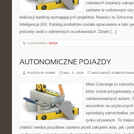
ciekawych inspiracji zakup
zarówno w codziennym użyt
realizacji bardziej wymagających projektów. Nowości to Sztuczna I
Inteligencja (AI). Katalog produktów została opracowana w taki 
potrzeby osób o odmiennych oczekiwaniach. Dzięki […]
CATEGORIES:
MODA
AUTONOMICZNE POJAZDY
POSTED BY ADMIN
MAJ - 5 - 2026
MOŻLIWOŚĆ KOMENTOWAN
Moto Concierge to samocho
który został przygotowany 
zainteresowanych autami. S
wszystkim na użytecznych 
sprzedażą samochodów, zw
rynku używanym. To miejsc
znaleźć wiedzę przydatne zarówno przed zakupem auta, jak i po