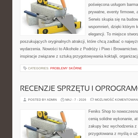
poświęcona usługom barma
prywatne, eventy firmowe, a
Serwis skupia się na budo
wspomnień, dzięki którym 
elegancji. To miejsce stwor
poszukujących oryginalnych atrakcji, które chcą zadbać o najw
wydarzenia. Nowości to Alkohole z Podróży i Piwo i Browarnictwo
inspiracje związane z sztuką przygotowywania koktajli, organizac
CATEGORIES:
PROBLEMY SKÓRNE
RECENZJE SPRZĘTU I OPROGRA
POSTED BY ADMIN
MAJ - 7 - 2026
MOŻLIWOŚĆ KOMENTOWAN
Feniks Shop to nowoczesna 
cenią solidne wykonanie, a
zakupy bez wychodzenia z 
przygotowana z myślą o uż