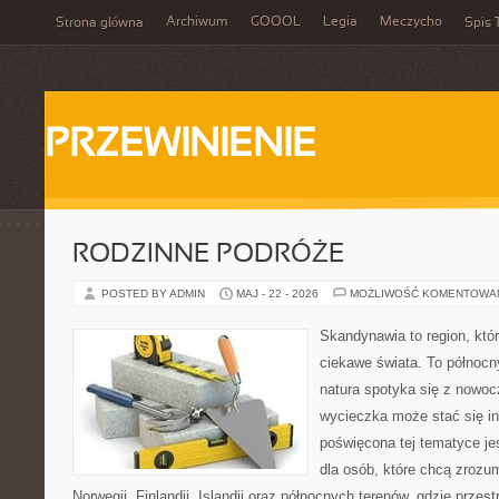
Archiwum
GOOOL
Legia
Meczycho
Strona główna
Spis 
PRZEWINIENIE
RODZINNE PODRÓŻE
POSTED BY ADMIN
MAJ - 22 - 2026
MOŻLIWOŚĆ KOMENTOWA
Skandynawia to region, kt
ciekawe świata. To północn
natura spotyka się z nowoc
wycieczka może stać się ins
poświęcona tej tematyce j
dla osób, które chcą zrozum
Norwegii, Finlandii, Islandii oraz północnych terenów, gdzie przes