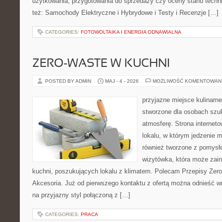
użytkowania, przygotowania do sprzedaży czy oceny stanu techn
też: Samochody Elektryczne i Hybrydowe i Testy i Recenzje […]
CATEGORIES:
FOTOWOLTAIKA I ENERGIA ODNAWIALNA
ZERO-WASTE W KUCHNI
POSTED BY ADMIN
MAJ - 4 - 2026
MOŻLIWOŚĆ KOMENTOWAN
przyjazne miejsce kulinarne
stworzone dla osobach szu
atmosferę. Strona internet
lokalu, w którym jedzenie m
również tworzone z pomysł
wizytówka, która może zain
kuchni, poszukujących lokalu z klimatem. Polecam Przepisy Zero
Akcesoria. Już od pierwszego kontaktu z ofertą można odnieść wr
na przyjazny styl połączoną z […]
CATEGORIES:
PRACA