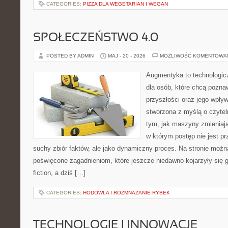
CATEGORIES:
PIZZA DLA WEGETARIAN I WEGAN
SPOŁECZEŃSTWO 4.0
POSTED BY ADMIN
MAJ - 20 - 2026
MOŻLIWOŚĆ KOMENTOWA
Augmentyka to technologicz
dla osób, które chcą pozna
przyszłości oraz jego wpływ
stworzona z myślą o czyteln
tym, jak maszyny zmieniają
w którym postęp nie jest pr
suchy zbiór faktów, ale jako dynamiczny proces. Na stronie możn
poświęcone zagadnieniom, które jeszcze niedawno kojarzyły się gł
fiction, a dziś […]
CATEGORIES:
HODOWLA I ROZMNAŻANIE RYBEK
TECHNOLOGIE I INNOWACJE