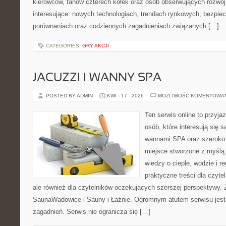
kierowców, fanów czterech kółek oraz osób obserwujących rozwój
interesujące: nowych technologiach, trendach rynkowych, bezpiecz
porównaniach oraz codziennych zagadnieniach związanych […]
CATEGORIES:
GRY AKCJI
JACUZZI I WANNY SPA
POSTED BY ADMIN
KWI - 17 - 2026
MOŻLIWOŚĆ KOMENTOWA
Ten serwis online to przyja
osób, które interesują się 
wannami SPA oraz szeroko 
miejsce stworzone z myślą
wiedzy o cieple, wodzie i r
praktyczne treści dla czyt
ale również dla czytelników oczekujących szerszej perspektywy.
SaunaWadowice i Sauny i Łaźnie. Ogromnym atutem serwisu jest
zagadnień. Serwis nie ogranicza się […]