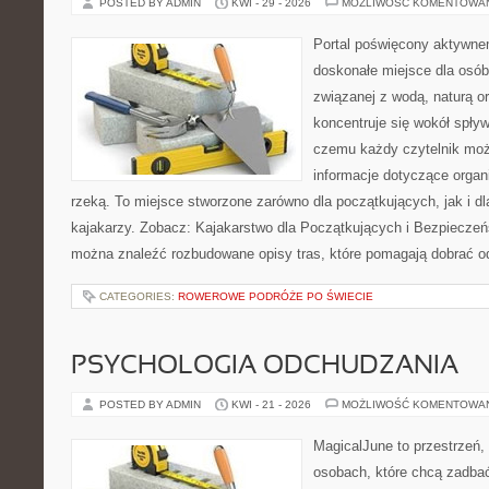
POSTED BY ADMIN
KWI - 29 - 2026
MOŻLIWOŚĆ KOMENTOWA
Portal poświęcony aktywn
doskonałe miejsce dla osób
związanej z wodą, naturą o
koncentruje się wokół spły
czemu każdy czytelnik moż
informacje dotyczące organ
rzeką. To miejsce stworzone zarówno dla początkujących, jak i 
kajakarzy. Zobacz: Kajakarstwo dla Początkujących i Bezpieczeń
można znaleźć rozbudowane opisy tras, które pomagają dobrać o
CATEGORIES:
ROWEROWE PODRÓŻE PO ŚWIECIE
PSYCHOLOGIA ODCHUDZANIA
POSTED BY ADMIN
KWI - 21 - 2026
MOŻLIWOŚĆ KOMENTOWA
MagicalJune to przestrzeń,
osobach, które chcą zadba