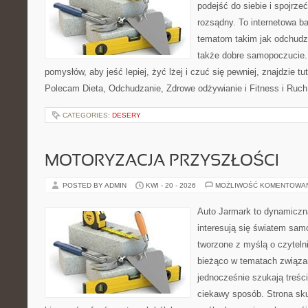
podejść do siebie i spojrz
rozsądny. To internetowa 
tematom takim jak odchudza
także dobre samopoczucie.
pomysłów, aby jeść lepiej, żyć lżej i czuć się pewniej, znajdzie tu
Polecam Dieta, Odchudzanie, Zdrowe odżywianie i Fitness i Ruch
CATEGORIES:
DESERY
MOTORYZACJA PRZYSZŁOŚCI
POSTED BY ADMIN
KWI - 20 - 2026
MOŻLIWOŚĆ KOMENTOWA
Auto Jarmark to dynamiczna
interesują się światem sa
tworzone z myślą o czyteln
bieżąco w tematach związa
jednocześnie szukają treśc
ciekawy sposób. Strona sku