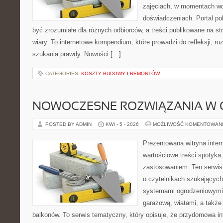
zajęciach, w momentach wd
doświadczeniach. Portal po
być zrozumiałe dla różnych odbiorców, a treści publikowane na st
wiary. To internetowe kompendium, które prowadzi do refleksji, 
szukania prawdy. Nowości […]
CATEGORIES:
KOSZTY BUDOWY I REMONTÓW
NOWOCZESNE ROZWIĄZANIA W 
POSTED BY ADMIN
KWI - 5 - 2026
MOŻLIWOŚĆ KOMENTOWAN
Prezentowana witryna inter
wartościowe treści spotyka
zastosowaniem. Ten serwis
o czytelnikach szukającyc
systemami ogrodzeniowymi
garażową, wiatami, a także
balkonów. To serwis tematyczny, który opisuje, że przydomowa in