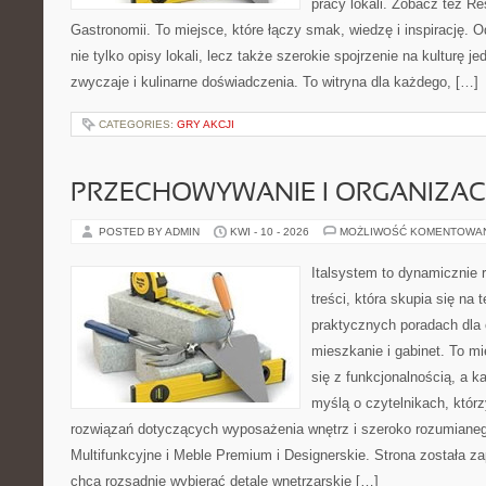
pracy lokali. Zobacz też Res
Gastronomii. To miejsce, które łączy smak, wiedzę i inspirację. O
nie tylko opisy lokali, lecz także szerokie spojrzenie na kulturę je
zwyczaje i kulinarne doświadczenia. To witryna dla każdego, […]
CATEGORIES:
GRY AKCJI
PRZECHOWYWANIE I ORGANIZAC
POSTED BY ADMIN
KWI - 10 - 2026
MOŻLIWOŚĆ KOMENTOWA
Italsystem to dynamicznie r
treści, która skupia się na
praktycznych poradach dla
mieszkanie i gabinet. To mi
się z funkcjonalnością, a k
myślą o czytelnikach, któr
rozwiązań dotyczących wyposażenia wnętrz i szeroko rozumiane
Multifunkcyjne i Meble Premium i Designerskie. Strona została za
chcą rozsądnie wybierać detale wnętrzarskie […]