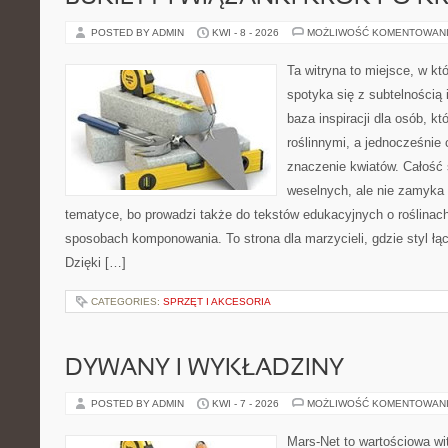
POSTED BY ADMIN
KWI - 8 - 2026
MOŻLIWOŚĆ KOMENTOWAN
Ta witryna to miejsce, w k
spotyka się z subtelnością
baza inspiracji dla osób, kt
roślinnymi, a jednocześnie 
znaczenie kwiatów. Całość 
weselnych, ale nie zamyka 
tematyce, bo prowadzi także do tekstów edukacyjnych o roślinach
sposobach komponowania. To strona dla marzycieli, gdzie styl łą
Dzięki […]
CATEGORIES:
SPRZĘT I AKCESORIA
DYWANY I WYKŁADZINY
POSTED BY ADMIN
KWI - 7 - 2026
MOŻLIWOŚĆ KOMENTOWAN
Mars-Net to wartościowa wit