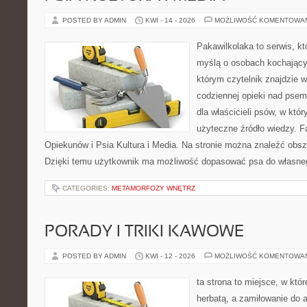
POSTED BY ADMIN
KWI - 14 - 2026
MOŻLIWOŚĆ KOMENTOWA
Pakawilkolaka to serwis, kt
myślą o osobach kochający
którym czytelnik znajdzie 
codziennej opieki nad psem
dla właścicieli psów, w któ
użyteczne źródło wiedzy. Fa
Opiekunów i Psia Kultura i Media. Na stronie można znaleźć obsze
Dzięki temu użytkownik ma możliwość dopasować psa do własne
CATEGORIES:
METAMORFOZY WNĘTRZ
PORADY I TRIKI KAWOWE
POSTED BY ADMIN
KWI - 12 - 2026
MOŻLIWOŚĆ KOMENTOWA
ta strona to miejsce, w któ
herbatą, a zamiłowanie do