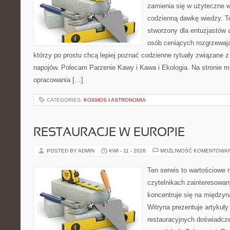
zamienia się w użyteczne w
codzienną dawkę wiedzy. To
stworzony dla entuzjastów
osób ceniących rozgrzewają
którzy po prostu chcą lepiej poznać codzienne rytuały związane
napojów. Polecam Parzenie Kawy i Kawa i Ekologia. Na stronie 
opracowania […]
CATEGORIES:
KOSMOS I ASTRONOMIA
RESTAURACJE W EUROPIE
POSTED BY ADMIN
KWI - 11 - 2026
MOŻLIWOŚĆ KOMENTOWA
Ten serwis to wartościowe 
czytelnikach zainteresowany
koncentruje się na międzyna
Witryna prezentuje artykuły
restauracyjnych doświadcze