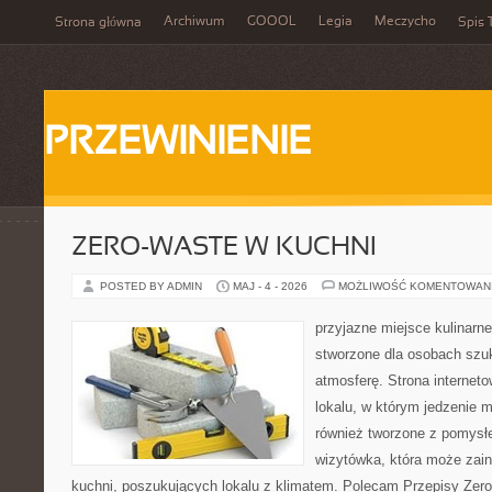
Archiwum
GOOOL
Legia
Meczycho
Strona główna
Spis 
PRZEWINIENIE
ZERO-WASTE W KUCHNI
POSTED BY ADMIN
MAJ - 4 - 2026
MOŻLIWOŚĆ KOMENTOWAN
przyjazne miejsce kulinarne
stworzone dla osobach szu
atmosferę. Strona internet
lokalu, w którym jedzenie m
również tworzone z pomysł
wizytówka, która może zain
kuchni, poszukujących lokalu z klimatem. Polecam Przepisy Zero