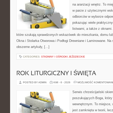
na aranżacji wnętrz. To mi
w parze z użytecznymi wsk
odbiorców w wyborze odpow
pokazując wiele praktyczn
listwami, a także z oknami.
które szukają sprawdzonych wskazówek do mieszkania, domu lub 
Okna i Stolarka Otworowa i Podłogi Drewniane i Laminowane. Na 
obszerne artykuły, […]
CATEGORIES:
STADNINY I OŚRODKI JEŹDZIECKIE
ROK LITURGICZNY I ŚWIĘTA
POSTED BY ADMIN
KWI - 6 - 2026
MOŻLIWOŚĆ KOMENTOWAN
Serwis chrześcijański skie
poszukujących Boga, który
wewnętrznym. To miejsce, w 
jest zamknięta w teorii, lec