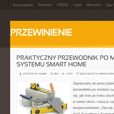
Archiwum
GOOOL
Legia
Meczycho
Strona główna
Spis 
PRZEWINIENIE
PRAKTYCZNY PRZEWODNIK PO 
SYSTEMU SMART HOME
POSTED BY ADMIN
MAJ - 19 - 2025
MOŻLIWOŚĆ KOMENTOWA
Zapraszamy do przeczytan
przewodnika po montażu s
się, jak krok po kroku uruc
w swoim domu i cieszyć si
bezpieczeństwem. Zacznij
dziś! #smarthome #automa