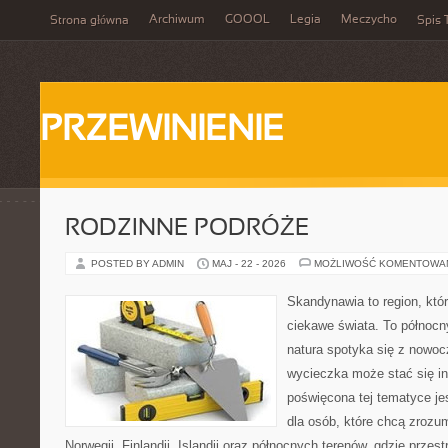
Archiwum
GOOOL
Legia
Meczycho
Strona główna
Spis 
PRZEWINIENIE
RODZINNE PODRÓŻE
POSTED BY ADMIN
MAJ - 22 - 2026
MOŻLIWOŚĆ KOMENTOWA
Skandynawia to region, kt
ciekawe świata. To północn
natura spotyka się z nowoc
wycieczka może stać się ins
poświęcona tej tematyce j
dla osób, które chcą zrozum
Norwegii, Finlandii, Islandii oraz północnych terenów, gdzie przes