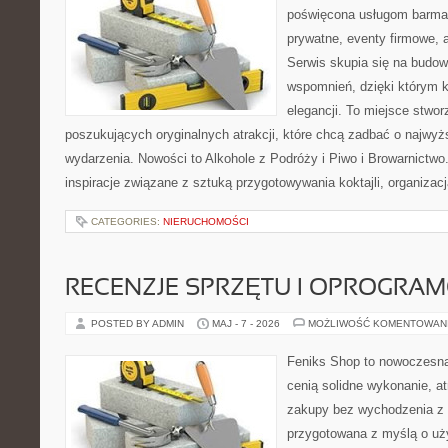
poświęcona usługom barma
prywatne, eventy firmowe, a
Serwis skupia się na budo
wspomnień, dzięki którym 
elegancji. To miejsce stwor
poszukujących oryginalnych atrakcji, które chcą zadbać o najw
wydarzenia. Nowości to Alkohole z Podróży i Piwo i Browarnictwo
inspiracje związane z sztuką przygotowywania koktajli, organizac
CATEGORIES:
NIERUCHOMOŚCI
RECENZJE SPRZĘTU I OPROGRA
POSTED BY ADMIN
MAJ - 7 - 2026
MOŻLIWOŚĆ KOMENTOWAN
Feniks Shop to nowoczesna 
cenią solidne wykonanie, a
zakupy bez wychodzenia z 
przygotowana z myślą o uż