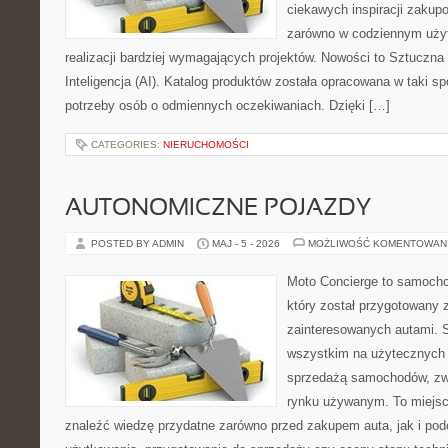
ciekawych inspiracji zakup
zarówno w codziennym użyt
realizacji bardziej wymagających projektów. Nowości to Sztuczna I
Inteligencja (AI). Katalog produktów została opracowana w taki 
potrzeby osób o odmiennych oczekiwaniach. Dzięki […]
CATEGORIES:
NIERUCHOMOŚCI
AUTONOMICZNE POJAZDY
POSTED BY ADMIN
MAJ - 5 - 2026
MOŻLIWOŚĆ KOMENTOWAN
Moto Concierge to samocho
który został przygotowany 
zainteresowanych autami. S
wszystkim na użytecznych 
sprzedażą samochodów, zw
rynku używanym. To miejsc
znaleźć wiedzę przydatne zarówno przed zakupem auta, jak i po