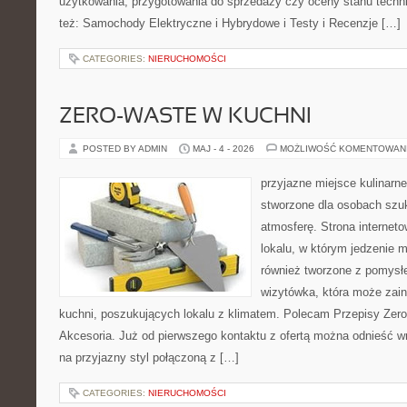
użytkowania, przygotowania do sprzedaży czy oceny stanu techn
też: Samochody Elektryczne i Hybrydowe i Testy i Recenzje […]
CATEGORIES:
NIERUCHOMOŚCI
ZERO-WASTE W KUCHNI
POSTED BY ADMIN
MAJ - 4 - 2026
MOŻLIWOŚĆ KOMENTOWAN
przyjazne miejsce kulinarne
stworzone dla osobach szu
atmosferę. Strona internet
lokalu, w którym jedzenie m
również tworzone z pomysł
wizytówka, która może zain
kuchni, poszukujących lokalu z klimatem. Polecam Przepisy Zero
Akcesoria. Już od pierwszego kontaktu z ofertą można odnieść wr
na przyjazny styl połączoną z […]
CATEGORIES:
NIERUCHOMOŚCI